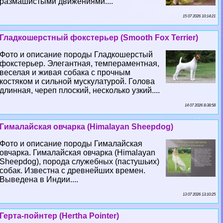
размашистыми движениями....
15 07 2026 10:14:21
Гладкошерстный фокстерьер (Smooth Fox Terrier)
Фото и описание породы Гладкошерстый
фокстерьер. Элегантная, темпераментная,
веселая и живая собака с прочным
костяком и сильной мускулатурой. Голова
длинная, череп плоский, несколько узкий....
14 07 2026 8:38:58
Гималайская овчарка (Himalayan Sheepdog)
Фото и описание породы Гималайская
овчарка. Гималайская овчарка (Himalayan
Sheepdog), порода служебных (пастушьих)
собак. Известна с древнейших времен.
Выведена в Индии....
13 07 2026 13:10:25
Герта-пойнтер (Hertha Pointer)