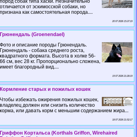
пород собак типа хаски. Незначительно
отличается от эскимосской собаки, но
признана как самостоятельная порода....
20 07 2026 15:37:19
Грюнендаль (Groenendael)
Фото и описание породы Грюнендаль.
Грюнендаль - собака среднего роста,
квадратного формата. Высота в холке 56-
66 см, вес 28 кг. Пропорционально сложена,
имеет благородный вид....
19 07 2026 21:28:19
Кормление старых и пожилых кошек
Чтобы избежать ожирения пожилых кошек,
владелец должен или снизить количество
корма, или давать корм с меньшим содержанием жира...
18 07 2026 21:52:17
Гриффон Кортальса (Korthals Griffon, Wirehaired