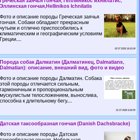
Греческая заячья гончая, Геллиникос ихнилатис,
Эллинская гончая,Hellinikos Ichnilatis
Фото и описание породы Греческая заячья
гончая. Собаки обладают прекрасным
чутьем и отлично приспособились к
климатическим и географическим условиям
Греции....
02 07 2026 18:10:34
Порода собак Далматин (Далматинец, Dalmatians,
Dalmatian): описание, внешний вид, фото и видео
Фото и описание породы Далматин. Собака
этой породы отличается сильным,
гармоничным и пропорциональным
мускулистым телосложением, вынослива,
способна к длительному бегу....
01 07 2026 4:26:55
Датская таксообразная гончая (Danish Dachsbracke)
Фото и описание породы Датская
таксообразная гончая. Небольшая,