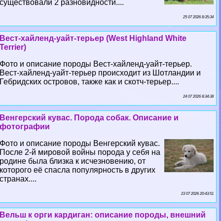
существовали 2 разновидности....
25 07 2026 8:35:34
Вест-хайленд-уайт-терьер (West Highland White
Terrier)
Фото и описание породы Вест-хайленд-уайт-терьер.
Вест-хайленд-уайт-терьер происходит из Шотландии и
Гебридских островов, также как и скотч-терьер....
24 07 2026 8:34:38
Венгерский кувас. Порода собак. Описание и
фотографии
Фото и описание породы Венгерский кувас.
После 2-й мировой войны порода у себя на
родине была близка к исчезновению, от
которого её спасла популярность в других
странах....
23 07 2026 20:43:51
Вельш к opги кардиган: описание породы, внешний