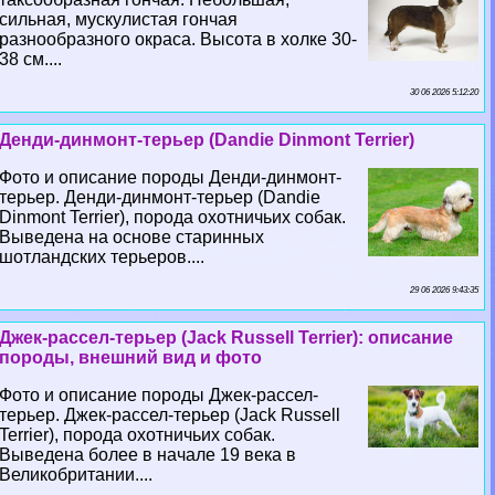
сильная, мускулистая гончая
разнообразного окраса. Высота в холке 30-
38 см....
30 06 2026 5:12:20
Денди-динмонт-терьер (Dandie Dinmont Terrier)
Фото и описание породы Денди-динмонт-
терьер. Денди-динмонт-терьер (Dandie
Dinmont Terrier), порода охотничьих собак.
Выведена на основе старинных
шотландских терьеров....
29 06 2026 9:43:35
Джек-рассел-терьер (Jack Russell Terrier): описание
породы, внешний вид и фото
Фото и описание породы Джек-рассел-
терьер. Джек-рассел-терьер (Jack Russell
Terrier), порода охотничьих собак.
Выведена более в начале 19 века в
Великобритании....