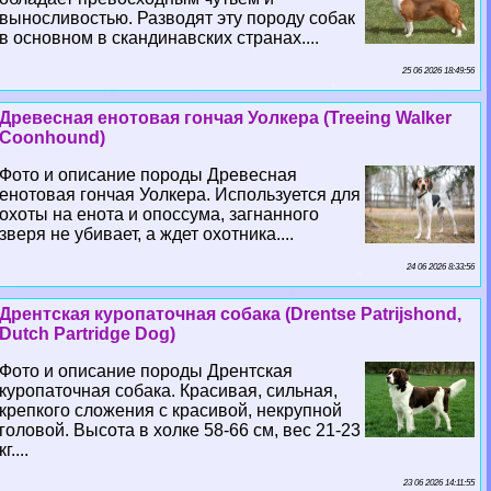
выносливостью. Разводят эту породу собак
в основном в скандинавских странах....
25 06 2026 18:49:56
Древесная енотовая гончая Уолкера (Treeing Walker
Coonhound)
Фото и описание породы Древесная
енотовая гончая Уолкера. Используется для
охоты на енота и опоссума, загнанного
зверя не убивает, а ждет охотника....
24 06 2026 8:33:56
Дрентская куропаточная собака (Drentse Patrijshond,
Dutch Partridge Dog)
Фото и описание породы Дрентская
куропаточная собака. Красивая, сильная,
крепкого сложения с красивой, некрупной
головой. Высота в холке 58-66 см, вес 21-23
кг....
23 06 2026 14:11:55