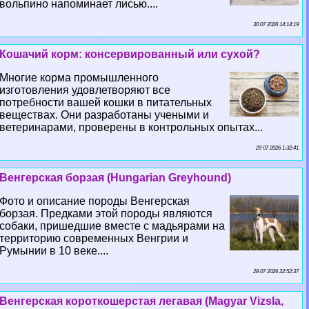
вольпино напоминает лисью....
30 07 2026 14:14:19
Кошачий корм: консервированный или сухой?
Многие корма промышленного
изготовления удовлетворяют все
потребности вашей кошки в питательных
веществах. Они разработаны учеными и
ветеринарами, проверены в контрольных опытах...
29 07 2026 1:32:41
Венгерская борзая (Hungarian Greyhound)
Фото и описание породы Венгерская
борзая. Предками этой породы являются
собаки, пришедшие вместе с мадьярами на
территорию современных Венгрии и
Румынии в 10 веке....
28 07 2026 22:52:37
Венгерская короткошерстая легавая (Magyar Vizsla,