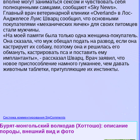
вполне могут заниматься ceкcом и чувствовать себя
полноценными самцами, сообщают «Sky News».
Главный врач ветеринарной клиники «Overland» в Лос-
Анджелесе Луис Шварц сообщил, что основными
покупателями «механических яичек» для своих питомцев
стали мужчины.
«На моей памяти была только одна женщина-покупатель.
Она сказала, что муж обещал подать на развод, если она
кастрирует их собаку, поэтому она и решилась его
обмануть, кастрировать пса и поставить ему
имплантанты», - рассказал Шварц. Врач заявил, что
новое приспособление намного гуманнее, чем давать
животным таблетки, притупляющие их инстинкты.
Система комментирования SigComments
Бурят-монгольский волкодав (Хоттошо): описание
породы, внешний вид и фото