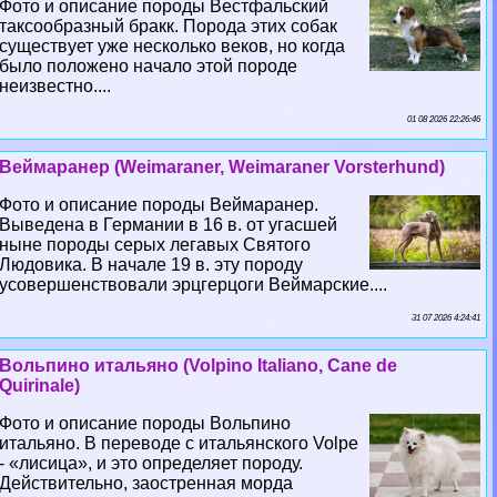
Фото и описание породы Вестфальский
таксообразный бpaкк. Порода этих собак
существует уже несколько веков, но когда
было положено начало этой породе
неизвестно....
01 08 2026 22:26:46
Веймаранер (Weimaraner, Weimaraner Vorsterhund)
Фото и описание породы Веймаранер.
Выведена в Германии в 16 в. от угасшей
ныне породы серых легавых Святого
Людовика. В начале 19 в. эту породу
усовершенствовали эрцгерцоги Веймарские....
31 07 2026 4:24:41
Вольпино итальяно (Volpino Italiano, Cane de
Quirinale)
Фото и описание породы Вольпино
итальяно. В переводе с итальянского Volpe
- «лисица», и это определяет породу.
Действительно, заостренная морда