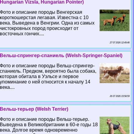
Hungarian Vizsla, Hungarian Pointer)
Фото и описание породы Венгерская
короткошерстая легавая. Известна с 10
века. Выведена в Венгрии. Одна из самых
чистокровных пород происходит от
восточных гончих....
27 07 2026 12:49:46
Вельш-спрингер-спаниель (Welsh-Springer-Spaniel)
Фото и описание породы Вельш-спрингер-
спаниель. Предком, вероятно была собака,
которая обитала в Уэльсе и первое
упоминание о ней относится к началу 14
века....
26 07 2026 19:58:59
Вельш-терьер (Welsh Terrier)
Фото и описание породы Вельш-терьер.
Выведена в Великобритании в 60-е годы 18
века. Долгое время одновременно