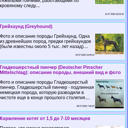
тяжелыми гончими, работающими по
кровяному следу....
10 07 2026 20:24:32
Грейхаунд (Greyhound)
Фото и описание породы Грейхаунд. Одна
из древнейших пород, предки грейхаундов
(были известны около 5 тыс. лет назад)....
09 07 2026 19:49:15
Гладкошерстный пинчер (Deutscher Pinscher
Mittelschlag): описание породы, внешний вид и фото
Фото и описание породы Гладкошерстый
пинчер. Гладкошерстый пинчер - подлинная
немецкая порода, которую разводили в
чистоте еще в конце прошлого столетия....
08 07 2026 7:42:25
Кормление котят от 1,5 до 7-10 месяцев