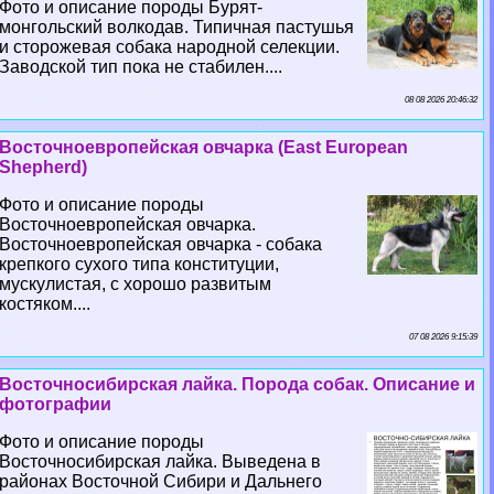
Фото и описание породы Бурят-
монгольский волкодав. Типичная пастушья
и сторожевая собака народной селекции.
Заводской тип пока не стабилен....
08 08 2026 20:46:32
Восточноевропейская овчарка (East European
Shepherd)
Фото и описание породы
Восточноевропейская овчарка.
Восточноевропейская овчарка - собака
крепкого сухого типа конституции,
мускулистая, с хорошо развитым
костяком....
07 08 2026 9:15:39
Восточносибирская лайка. Порода собак. Описание и
фотографии
Фото и описание породы
Восточносибирская лайка. Выведена в
районах Восточной Сибири и Дальнего