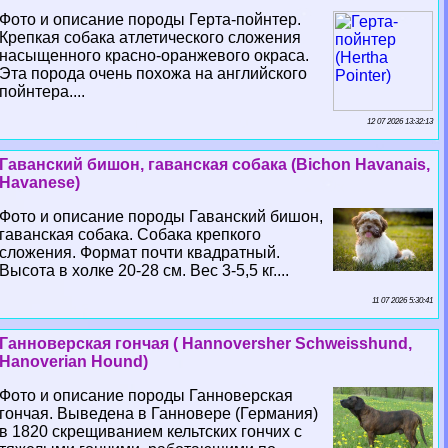
Фото и описание породы Герта-пойнтер.
Крепкая собака атлетического сложения
насыщенного красно-оранжевого окраса.
Эта порода очень похожа на английского
пойнтера....
12 07 2026 13:32:13
Гаванский бишон, гаванская собака (Bichon Havanais,
Havanese)
Фото и описание породы Гаванский бишон,
гаванская собака. Собака крепкого
сложения. Формат почти квадратный.
Высота в холке 20-28 см. Вес 3-5,5 кг....
11 07 2026 5:30:41
Ганноверская гончая ( Hannoversher Schweisshund,
Hanoverian Hound)
Фото и описание породы Ганноверская
гончая. Выведена в Ганновере (Германия)
в 1820 скрещиванием кельтских гончих с