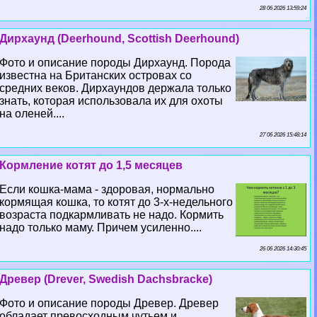
28 06 2026 13:59:24
Дирхаунд (Deerhound, Scottish Deerhound)
Фото и описание породы Дирхаунд. Порода
известна на Британских островах со
средних веков. Дирхаундов держала только
знать, которая использовала их для охоты
на оленей....
27 06 2026 15:48:14
Кормление котят до 1,5 месяцев
Если кошка-мама - здоровая, нормально
кормящая кошка, то котят до 3-х-недельного
возраста подкармливать не надо. Кормить
надо только маму. Причем усиленно....
26 06 2026 14:30:45
Древер (Drever, Swedish Dachsbracke)
Фото и описание породы Древер. Древер
обладает превосходным чутьем и