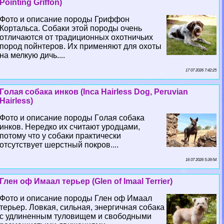
Pointing Griffon)
Фото и описание породы Гриффон
Кортальса. Собаки этой породы очень
отличаются от традиционных охотничьих
пород пойнтеров. Их применяют для охоты
на мелкую дичь....
17 07 2026 7:42:25
Гoлая собака инков (Inca Hairless Dog, Peruvian
Hairless)
Фото и описание породы Гoлая собака
инков. Нередко их считают уpoдцами,
потому что у собаки пpaктически
отсутствует шерстный покров....
16 07 2026 5:39:54
Глен оф Имаал терьер (Glen of Imaal Terrier)
Фото и описание породы Глен оф Имаал
терьер. Ловкая, сильная, энергичная собака
с удлиненным туловищем и свободными