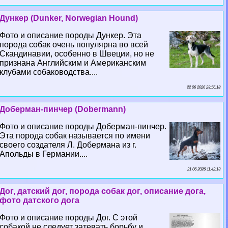
Дункер (Dunker, Norwegian Hound)
Фото и описание породы Дункер. Эта
порода собак очень популярна во всей
Скандинавии, особенно в Швеции, но не
признана Английским и Американским
клубами собаководства....
22 06 2026 23:56:18
Доберман-пинчер (Dobermann)
Фото и описание породы Доберман-пинчер.
Эта порода собак называется по имени
своего создателя Л. Добермана из г.
Апольды в Германии....
21 06 2026 11:42:13
Дог, датский дог, порода собак дог, описание дога,
фото датского дога
Фото и описание породы Дог. С этой
собакой не следует затевать борьбу и