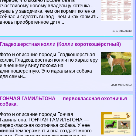
Первое, что можно посоветовать
счастливому новому владельцу котенка -
узнать у заводчика, чем он кормит котенка
сейчас и сделать вывод - чем и как кормить
вновь приобретенное дитя...
07 07 2026 3:24:24
Гладкошерстная колли (Колли короткошёрстный)
Фото и описание породы Гладкошерстная
колли. Гладкошерстная колли по хаpaктеру
и внешнему виду похожа на
длинношерстную. Это идеальная собака
для семьи....
06 07 2026 14:38:44
ГОНЧАЯ ГАМИЛЬТОНА — первоклассная охотничья
собака.
Фото и описание породы Гончая
Гамильтона. ГОНЧАЯ ГАМИЛЬТОНА —
первоклассная охотничья собака. У нее
живой темперамент и она создает много