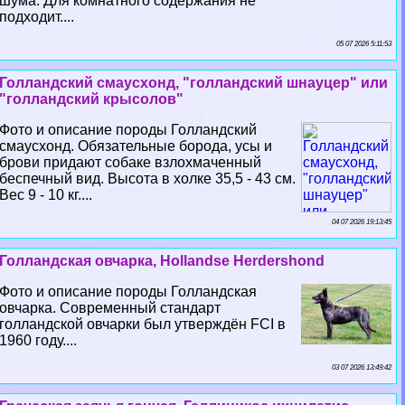
шума. Для комнатного содержания не
подходит....
05 07 2026 5:11:53
Голландский смаусхонд, "голландский шнауцер" или
"голландский крысолов"
Фото и описание породы Голландский
смаусхонд. Обязательные борода, усы и
брови придают собаке взлохмаченный
беспечный вид. Высота в холке 35,5 - 43 см.
Вес 9 - 10 кг....
04 07 2026 19:13:45
Голландская овчарка, Hollandse Herdershond
Фото и описание породы Голландская
овчарка. Современный стандарт
голландской овчарки был утверждён FCI в
1960 году....
03 07 2026 13:49:42