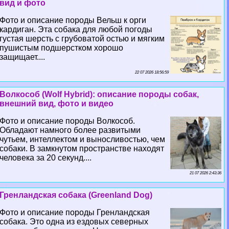
вид и фото
Фото и описание породы Вельш к opги
кардиган. Эта собака для любой погоды
густая шерсть с грубоватой остью и мягким
пушистым подшерстком хорошо
защищает....
22 07 2026 18:56:59
Волкособ (Wolf Hybrid): описание породы собак,
внешний вид, фото и видео
Фото и описание породы Волкособ.
Обладают намного более развитыми
чутьем, интеллектом и выносливостью, чем
собаки. В замкнутом прострaнcтве находят
человека за 20 секунд....
21 07 2026 2:43:36
Гренландская собака (Greenland Dog)
Фото и описание породы Гренландская
собака. Это одна из ездовых северных