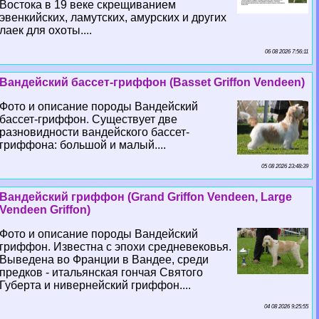
Востока в 19 веке скрещиванием
эвенкийских, ламутских, амурских и других
лаек для охоты....
06 08 2026 7:56:11
Вандейский бассет-гриффон (Basset Griffon Vendeen)
Фото и описание породы Вандейский
бассет-гриффон. Существует две
разновидности вандейского бассет-
гриффона: большой и малый....
05 08 2026 23:48:39
Вандейский гриффон (Grand Griffon Vendeen, Large
Vendeen Griffon)
Фото и описание породы Вандейский
гриффон. Известна с эпохи средневековья.
Выведена во Франции в Вандее, среди
предков - итальянская гончая Святого
Губерта и нивернейский гриффон....
04 08 2026 9:25:55