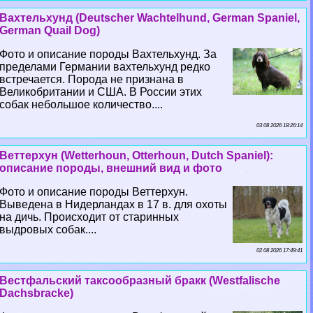
Вахтельхунд (Deutscher Wachtelhund, German Spaniel,
German Quail Dog)
Фото и описание породы Вахтельхунд. За
пределами Германии вахтельхунд редко
встречается. Порода не признана в
Великобритании и США. В России этих
собак небольшое количество....
03 08 2026 18:26:14
Веттерхун (Wetterhoun, Otterhoun, Dutch Spaniel):
описание породы, внешний вид и фото
Фото и описание породы Веттерхун.
Выведена в Нидерландах в 17 в. для охоты
на дичь. Происходит от старинных
выдровых собак....
02 08 2026 17:49:41
Вестфальский таксообразный бpaкк (Westfalische
Dachsbracke)