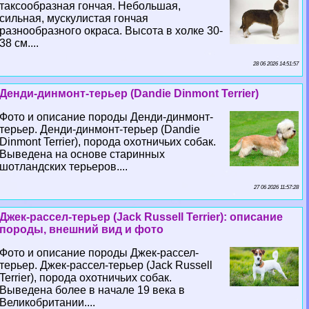
таксообразная гончая. Небольшая,
сильная, мускулистая гончая
разнообразного окраса. Высота в холке 30-
38 см....
28 06 2026 14:51:57
Денди-динмонт-терьер (Dandie Dinmont Terrier)
Фото и описание породы Денди-динмонт-
терьер. Денди-динмонт-терьер (Dandie
Dinmont Terrier), порода охотничьих собак.
Выведена на основе старинных
шотландских терьеров....
27 06 2026 11:57:28
Джек-рассел-терьер (Jack Russell Terrier): описание
породы, внешний вид и фото
Фото и описание породы Джек-рассел-
терьер. Джек-рассел-терьер (Jack Russell
Terrier), порода охотничьих собак.
Выведена более в начале 19 века в
Великобритании....