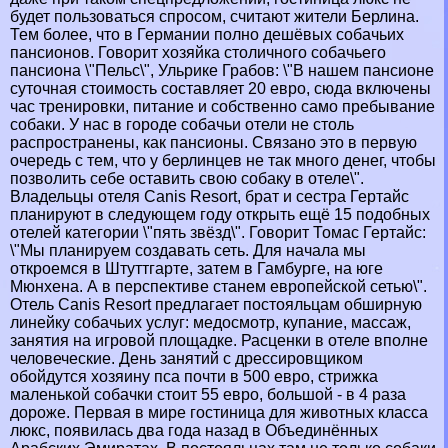
будет пользоваться спросом, считают жители Берлина.
Тем более, что в Германии полно дешёвых собачьих
пансионов. Говорит хозяйка столичного собачьего
пансиона \"Пельс\", Ульрике Грабов: \"В нашем пансионе
суточная стоимость составляет 20 евро, сюда включены
час тренировки, питание и собственно само пребывание
собаки. У нас в городе собачьи отели не столь
распространены, как пансионы. Связано это в первую
очередь с тем, что у берлинцев не так много денег, чтобы
позволить себе оставить свою собаку в отеле\".
Владельцы отеля Canis Resort, брат и сестра Гертайс
планируют в следующем году открыть ещё 15 подобных
отелей категории \"пять звёзд\". Говорит Томас Гертайс:
\"Мы планируем создавать сеть. Для начала мы
откроемся в Штуттгарте, затем в Гамбурге, на юге
Мюнхена. А в перспективе станем европейской сетью\".
Отель Canis Resort предлагает постояльцам обширную
линейку собачьих услуг: медосмотр, купание, массаж,
занятия на игровой площадке. Расценки в отеле вполне
человеческие. День занятий с дрессировщиком
обойдутся хозяину пса почти в 500 евро, стрижка
маленькой собачки стоит 55 евро, большой - в 4 раза
дороже. Первая в мире гостиница для животных класса
люкс, появилась два года назад в Объединённых