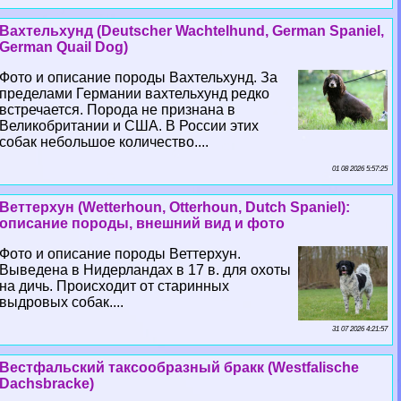
Вахтельхунд (Deutscher Wachtelhund, German Spaniel,
German Quail Dog)
Фото и описание породы Вахтельхунд. За
пределами Германии вахтельхунд редко
встречается. Порода не признана в
Великобритании и США. В России этих
собак небольшое количество....
01 08 2026 5:57:25
Веттерхун (Wetterhoun, Otterhoun, Dutch Spaniel):
описание породы, внешний вид и фото
Фото и описание породы Веттерхун.
Выведена в Нидерландах в 17 в. для охоты
на дичь. Происходит от старинных
выдровых собак....
31 07 2026 4:21:57
Вестфальский таксообразный бpaкк (Westfalische
Dachsbracke)