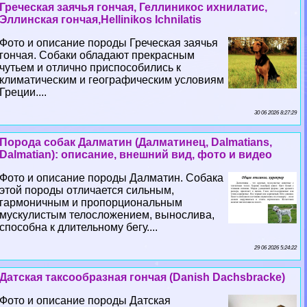
Греческая заячья гончая, Геллиникос ихнилатис,
Эллинская гончая,Hellinikos Ichnilatis
Фото и описание породы Греческая заячья
гончая. Собаки обладают прекрасным
чутьем и отлично приспособились к
климатическим и географическим условиям
Греции....
30 06 2026 8:27:29
Порода собак Далматин (Далматинец, Dalmatians,
Dalmatian): описание, внешний вид, фото и видео
Фото и описание породы Далматин. Собака
этой породы отличается сильным,
гармоничным и пропорциональным
мускулистым телосложением, вынослива,
способна к длительному бегу....
29 06 2026 5:24:22
Датская таксообразная гончая (Danish Dachsbracke)
Фото и описание породы Датская