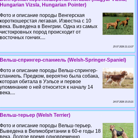
Hungarian Vizsla, Hungarian Pointer)
Фото и описание породы Венгерская
короткошерстая легавая. Известна с 10
века. Выведена в Венгрии. Одна из самых
чистокровных пород происходит от
восточных гончих....
25 07 2026 21:13:37
Вельш-спрингер-спаниель (Welsh-Springer-Spaniel)
Фото и описание породы Вельш-спрингер-
спаниель. Предком, вероятно была собака,
которая обитала в Уэльсе и первое
упоминание о ней относится к началу 14
века....
24 07 2026 15:15:21
Вельш-терьер (Welsh Terrier)
Фото и описание породы Вельш-терьер.
Выведена в Великобритании в 60-е годы 18
века. Долгое время одновременно