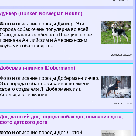
21 06 2026 1:57:12
Дункер (Dunker, Norwegian Hound)
Фото и описание породы Дункер. Эта
порода собак очень популярна во всей
Скандинавии, особенно в Швеции, но не
признана Английским и Американским
клубами собаководства....
20 06 2026 20:12:10
Доберман-пинчер (Dobermann)
Фото и описание породы Доберман-пинчер.
Эта порода собак называется по имени
своего создателя Л. Добермана из г.
Апольды в Германии....
19 06 2026 21:33:19
Дог, датский дог, порода собак дог, описание дога,
фото датского дога
Фото и описание породы Дог. С этой