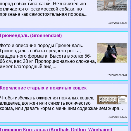
пород собак типа хаски. Незначительно
отличается от эскимосской собаки, но
признана как самостоятельная порода....
18 07 2026 9:35:36
Грюнендаль (Groenendael)
Фото и описание породы Грюнендаль.
Грюнендаль - собака среднего роста,
квадратного формата. Высота в холке 56-
66 см, вес 28 кг. Пропорционально сложена,
имеет благородный вид....
17 07 2026 21:29:43
Кормление старых и пожилых кошек
Чтобы избежать ожирения пожилых кошек,
владелец должен или снизить количество
корма, или давать корм с меньшим содержанием жира...
16 07 2026 9:46:45
Гриффон Кортальса (Korthals Griffon, Wirehaired