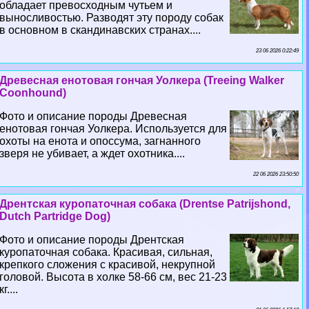
обладает превосходным чутьем и
выносливостью. Разводят эту породу собак
в основном в скандинавских странах....
23 06 2026 0:22:49
Древесная енотовая гончая Уолкера (Treeing Walker
Coonhound)
Фото и описание породы Древесная
енотовая гончая Уолкера. Используется для
охоты на енота и опоссума, загнанного
зверя не убивает, а ждет охотника....
22 06 2026 23:50:50
Дрентская куропаточная собака (Drentse Patrijshond,
Dutch Partridge Dog)
Фото и описание породы Дрентская
куропаточная собака. Красивая, сильная,
крепкого сложения с красивой, некрупной
головой. Высота в холке 58-66 см, вес 21-23
кг....