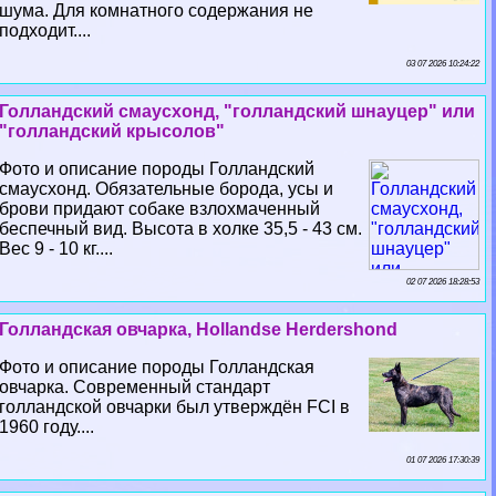
шума. Для комнатного содержания не
подходит....
03 07 2026 10:24:22
Голландский смаусхонд, "голландский шнауцер" или
"голландский крысолов"
Фото и описание породы Голландский
смаусхонд. Обязательные борода, усы и
брови придают собаке взлохмаченный
беспечный вид. Высота в холке 35,5 - 43 см.
Вес 9 - 10 кг....
02 07 2026 18:28:53
Голландская овчарка, Hollandse Herdershond
Фото и описание породы Голландская
овчарка. Современный стандарт
голландской овчарки был утверждён FCI в
1960 году....
01 07 2026 17:30:39