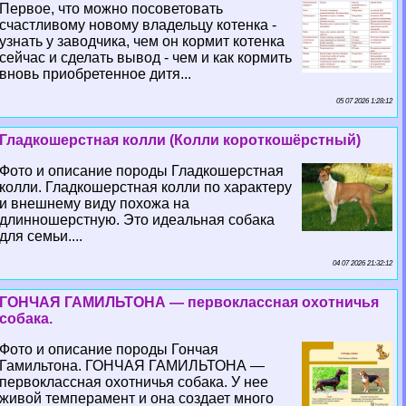
Первое, что можно посоветовать
счастливому новому владельцу котенка -
узнать у заводчика, чем он кормит котенка
сейчас и сделать вывод - чем и как кормить
вновь приобретенное дитя...
05 07 2026 1:28:12
Гладкошерстная колли (Колли короткошёрстный)
Фото и описание породы Гладкошерстная
колли. Гладкошерстная колли по хаpaктеру
и внешнему виду похожа на
длинношерстную. Это идеальная собака
для семьи....
04 07 2026 21:32:12
ГОНЧАЯ ГАМИЛЬТОНА — первоклассная охотничья
собака.
Фото и описание породы Гончая
Гамильтона. ГОНЧАЯ ГАМИЛЬТОНА —
первоклассная охотничья собака. У нее
живой темперамент и она создает много