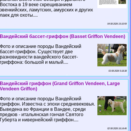
Востока в 19 веке скрещиванием
эвенкийских, ламутских, амурских и других
лаек для охоты....
04 08 2026 15:10:59
Вандейский бассет-гриффон (Basset Griffon Vendeen)
Фото и описание породы Вандейский
бассет-гриффон. Существует две
разновидности вандейского бассет-
гриффона: большой и малый....
03 08 2026 5:18:38
Вандейский гриффон (Grand Griffon Vendeen, Large
Vendeen Griffon)
Фото и описание породы Вандейский
гриффон. Известна с эпохи средневековья.
Выведена во Франции в Вандее, среди
предков - итальянская гончая Святого
Губерта и нивернейский гриффон....
02 08 2026 16:14:46