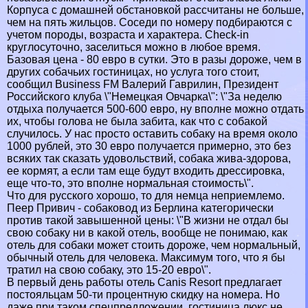
Корпуса с домашней обстановкой рассчитаны не больше,
чем на пять жильцов. Соседи по номеру подбираются с
учетом породы, возраста и хаpaктера. Check-in
круглосуточно, заселиться можно в любое время.
Базовая цена - 80 евро в сутки. Это в разы дороже, чем в
других собачьих гостиницах, но услуга того стоит,
сообщил Business FM Валерий Гаврилин, Президент
Российского клуба \"Немецкая Овчарка\": \"За неделю
отдыха получается 500-600 евро, ну вполне можно отдать
их, чтобы голова не была забита, как что с собакой
случилось. У нас просто оставить собаку на время около
1000 рублей, это 30 евро получается примерно, это без
всяких так сказать удовольствий, собака жива-здорова,
ее кормят, а если там еще будут входить дрессировка,
еще что-то, это вполне нормальная стоимость\".
Что для русского хорошо, то для немца неприемлемо.
Пеер Привич - собаковод из Берлина категорически
против такой завышенной цены: \"В жизни не отдал бы
свою собаку ни в какой отель, вообще не понимаю, как
отель для собаки может стоить дороже, чем нормальный,
обычный отель для человека. Максимум того, что я бы
тратил на свою собаку, это 15-20 евро\".
В первый день работы отель Canis Resort предлагает
постояльцам 50-ти процентную скидку на номера. Но
даже при таком спецпредложении, гостиница люкс не