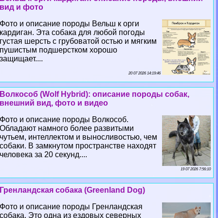
вид и фото
Фото и описание породы Вельш к opги
кардиган. Эта собака для любой погоды
густая шерсть с грубоватой остью и мягким
пушистым подшерстком хорошо
защищает....
20 07 2026 14:19:46
Волкособ (Wolf Hybrid): описание породы собак,
внешний вид, фото и видео
Фото и описание породы Волкособ.
Обладают намного более развитыми
чутьем, интеллектом и выносливостью, чем
собаки. В замкнутом прострaнcтве находят
человека за 20 секунд....
19 07 2026 7:56:10
Гренландская собака (Greenland Dog)
Фото и описание породы Гренландская
собака. Это одна из ездовых северных