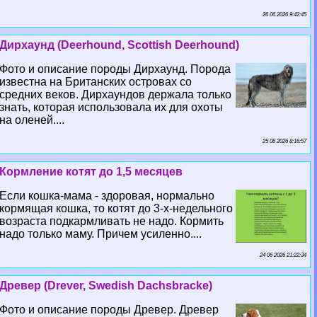
26 06 2026 9:42:45
Дирхаунд (Deerhound, Scottish Deerhound)
Фото и описание породы Дирхаунд. Порода
известна на Британских островах со
средних веков. Дирхаундов держала только
знать, которая использовала их для охоты
на оленей....
25 06 2026 8:16:57
Кормление котят до 1,5 месяцев
Если кошка-мама - здоровая, нормально
кормящая кошка, то котят до 3-х-недельного
возраста подкармливать не надо. Кормить
надо только маму. Причем усиленно....
24 06 2026 21:22:34
Древер (Drever, Swedish Dachsbracke)
Фото и описание породы Древер. Древер