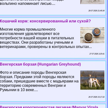
вольпино напоминает лисью....
28 07 2026 21:49:34
Кошачий корм: консервированный или сухой?
Многие корма промышленного
изготовления удовлетворяют все
потребности вашей кошки в питательных
веществах. Они разработаны учеными и
ветеринарами, проверены в контрольных опытах...
27 07 2026 3:25:41
Венгерская борзая (Hungarian Greyhound)
Фото и описание породы Венгерская
борзая. Предками этой породы являются
собаки, пришедшие вместе с мадьярами на
территорию современных Венгрии и
Румынии в 10 веке....
26 07 2026 15:17:33
Венгерская короткошерстая легавая (Magyar Vizsla,