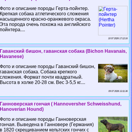
Фото и описание породы Герта-пойнтер.
Крепкая собака атлетического сложения
насыщенного красно-оранжевого окраса.
Эта порода очень похожа на английского
пойнтера....
10 07 2026 17:12:16
Гаванский бишон, гаванская собака (Bichon Havanais,
Havanese)
Фото и описание породы Гаванский бишон,
гаванская собака. Собака крепкого
сложения. Формат почти квадратный.
Высота в холке 20-28 см. Вес 3-5,5 кг....
09 07 2026 13:11:36
Ганноверская гончая ( Hannoversher Schweisshund,
Hanoverian Hound)
Фото и описание породы Ганноверская
гончая. Выведена в Ганновере (Германия)
в 1820 скрещиванием кельтских гончих с