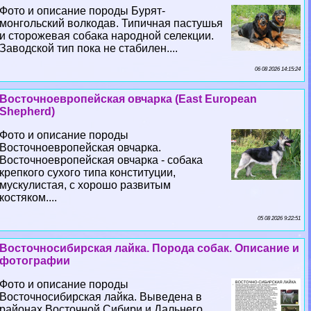
Фото и описание породы Бурят-
монгольский волкодав. Типичная пастушья
и сторожевая собака народной селекции.
Заводской тип пока не стабилен....
06 08 2026 14:15:24
Восточноевропейская овчарка (East European
Shepherd)
Фото и описание породы
Восточноевропейская овчарка.
Восточноевропейская овчарка - собака
крепкого сухого типа конституции,
мускулистая, с хорошо развитым
костяком....
05 08 2026 9:22:51
Восточносибирская лайка. Порода собак. Описание и
фотографии
Фото и описание породы
Восточносибирская лайка. Выведена в
районах Восточной Сибири и Дальнего