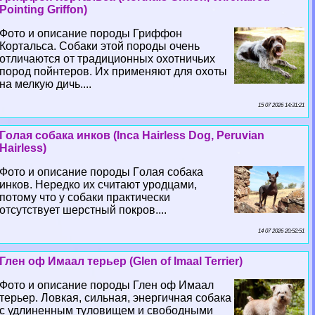
Pointing Griffon)
Фото и описание породы Гриффон
Кортальса. Собаки этой породы очень
отличаются от традиционных охотничьих
пород пойнтеров. Их применяют для охоты
на мелкую дичь....
15 07 2026 14:31:21
Гoлая собака инков (Inca Hairless Dog, Peruvian
Hairless)
Фото и описание породы Гoлая собака
инков. Нередко их считают уpoдцами,
потому что у собаки пpaктически
отсутствует шерстный покров....
14 07 2026 20:52:51
Глен оф Имаал терьер (Glen of Imaal Terrier)
Фото и описание породы Глен оф Имаал
терьер. Ловкая, сильная, энергичная собака
с удлиненным туловищем и свободными