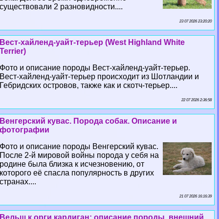
существовали 2 разновидности....
23 07 2026 23:20:20
Вест-хайленд-уайт-терьер (West Highland White
Terrier)
Фото и описание породы Вест-хайленд-уайт-терьер.
Вест-хайленд-уайт-терьер происходит из Шотландии и
Гебридских островов, также как и скотч-терьер....
22 07 2026 2:36:58
Венгерский кувас. Порода собак. Описание и
фотографии
Фото и описание породы Венгерский кувас.
После 2-й мировой войны порода у себя на
родине была близка к исчезновению, от
которого её спасла популярность в других
странах....
21 07 2026 16:16:39
Вельш к opги кардиган: описание породы, внешний