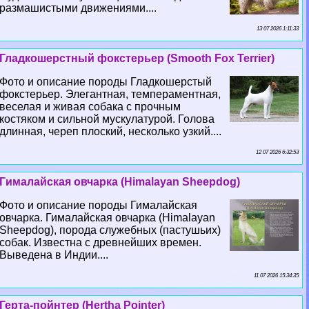
размашистыми движениями....
13 07 2026 1:11:33
Гладкошерстный фокстерьер (Smooth Fox Terrier)
Фото и описание породы Гладкошерстый
фокстерьер. Элегантная, темпераментная,
веселая и живая собака с прочным
костяком и сильной мускулатурой. Голова
длинная, череп плоский, несколько узкий....
12 07 2026 6:32:53
Гималайская овчарка (Himalayan Sheepdog)
Фото и описание породы Гималайская
овчарка. Гималайская овчарка (Himalayan
Sheepdog), порода служебных (пастушьих)
собак. Известна с древнейших времен.
Выведена в Индии....
11 07 2026 15:34:35
Герта-пойнтер (Hertha Pointer)