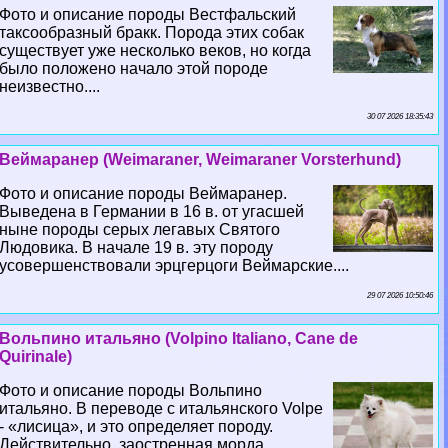
Фото и описание породы Вестфальский
таксообразный бpaкк. Порода этих собак
существует уже несколько веков, но когда
было положено начало этой породе
неизвестно....
30 07 2026 18:35:43
Веймаранер (Weimaraner, Weimaraner Vorsterhund)
Фото и описание породы Веймаранер.
Выведена в Германии в 16 в. от угасшей
ныне породы серых легавых Святого
Людовика. В начале 19 в. эту породу
усовершенствовали эрцгерцоги Веймарские....
29 07 2026 10:50:46
Вольпино итальяно (Volpino Italiano, Cane de
Quirinale)
Фото и описание породы Вольпино
итальяно. В переводе с итальянского Volpe
- «лисица», и это определяет породу.
Действительно, заостренная морда