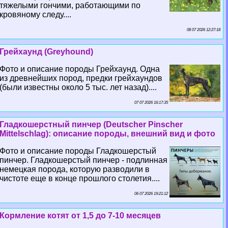
тяжелыми гончими, работающими по
кровяному следу....
08 07 2026 12:27:18
Грейхаунд (Greyhound)
Фото и описание породы Грейхаунд. Одна
из древнейших пород, предки грейхаундов
(были известны около 5 тыс. лет назад)....
07 07 2026 16:17:35
Гладкошерстный пинчер (Deutscher Pinscher
Mittelschlag): описание породы, внешний вид и фото
Фото и описание породы Гладкошерстый
пинчер. Гладкошерстый пинчер - подлинная
немецкая порода, которую разводили в
чистоте еще в конце прошлого столетия....
06 07 2026 19:21:12
Кормление котят от 1,5 до 7-10 месяцев