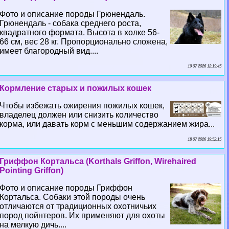
Фото и описание породы Грюнендаль.
Грюнендаль - собака среднего роста,
квадратного формата. Высота в холке 56-
66 см, вес 28 кг. Пропорционально сложена,
имеет благородный вид....
19 07 2026 12:19:45
Кормление старых и пожилых кошек
Чтобы избежать ожирения пожилых кошек,
владелец должен или снизить количество
корма, или давать корм с меньшим содержанием жира...
18 07 2026 19:52:15
Гриффон Кортальса (Korthals Griffon, Wirehaired
Pointing Griffon)
Фото и описание породы Гриффон
Кортальса. Собаки этой породы очень
отличаются от традиционных охотничьих
пород пойнтеров. Их применяют для охоты
на мелкую дичь....