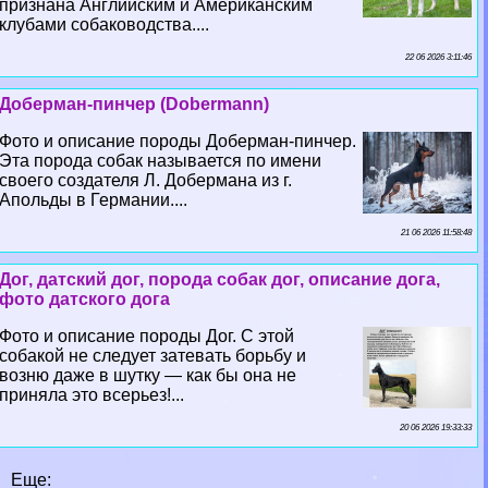
признана Английским и Американским
клубами собаководства....
22 06 2026 3:11:46
Доберман-пинчер (Dobermann)
Фото и описание породы Доберман-пинчер.
Эта порода собак называется по имени
своего создателя Л. Добермана из г.
Апольды в Германии....
21 06 2026 11:58:48
Дог, датский дог, порода собак дог, описание дога,
фото датского дога
Фото и описание породы Дог. С этой
собакой не следует затевать борьбу и
возню даже в шутку — как бы она не
приняла это всерьез!...
20 06 2026 19:33:33
Еще: