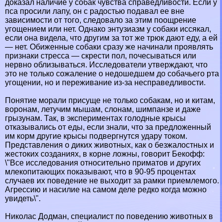
доказал наличие у собак чувства справедливости. Если у
пса просили лапу, он с радостью подавал ее вне
зависимости от того, следовало за этим поощрение
угощением или нет. Однако энтузиазм у собаки иссякал,
если она видела, что другим за тот же трюк дают еду, а ей
— нет. Обиженные собаки сразу же начинали проявлять
признаки стресса — скрести пол, почесываться или
нервно облизываться. Исследователи утверждают, что
это не только сожаление о недошедшем до собачьего рта
угощении, но и переживание из-за несправедливости.
Понятие морали присуще не только собакам, но и китам,
воронам, летучим мышам, слонам, шимпанзе и даже
грызунам. Так, в экспериментах голодные крысы
отказывались от еды, если знали, что за предложенный
им корм другие крысы подвергнутся удару током.
Представления о диких животных, как о безжалостных и
жестоких созданиях, в корне ложны, говорит Бекофф:
\"Все исследования относительно приматов и других
млекопитающих показывают, что в 90-95 процентах
случаев их поведение не выходит за рамки приемлемого.
Агрессию и насилие на самом деле редко когда можно
увидеть\".
Николас Додман, специалист по поведению животных в