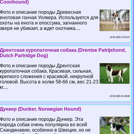
Coonhound)
Фото и описание породы Древесная
енотовая гончая Уолкера. Используется для
охоты на енота и опоссума, загнанного
зверя не убивает, а ждет охотника....
24 06 2026 15:23:21
Дрентская куропаточная собака (Drentse Patrijshond,
Dutch Partridge Dog)
Фото и описание породы Дрентская
куропаточная собака. Красивая, сильная,
крепкого сложения с красивой, некрупной
головой. Высота в холке 58-66 см, вес 21-23
кг....
23 06 2026 21:38:48
Дункер (Dunker, Norwegian Hound)
Фото и описание породы Дункер. Эта
порода собак очень популярна во всей
Скандинавии, особенно в Швеции, но не