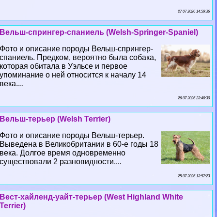
27 07 2026 14:59:36
Вельш-спрингер-спаниель (Welsh-Springer-Spaniel)
Фото и описание породы Вельш-спрингер-
спаниель. Предком, вероятно была собака,
которая обитала в Уэльсе и первое
упоминание о ней относится к началу 14
века....
26 07 2026 23:48:30
Вельш-терьер (Welsh Terrier)
Фото и описание породы Вельш-терьер.
Выведена в Великобритании в 60-е годы 18
века. Долгое время одновременно
существовали 2 разновидности....
25 07 2026 13:57:23
Вест-хайленд-уайт-терьер (West Highland White
Terrier)