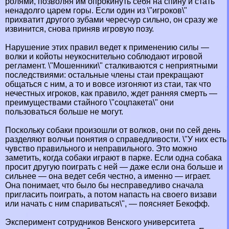
ролями, позволяя им опрокинуть себя на спину и стать
ненадолго царем горы. Если один из \"игроков\"
прихватит другого зубами чересчур сильно, он сразу же
извинится, снова приняв игровую позу.
Нарушение этих правил ведет к применению силы —
волки и койоты неукоснительно соблюдают игровой
регламент. \"Мошенники\" сталкиваются с неприятными
последствиями: остальные члeны стаи прекращают
общаться с ним, а то и вовсе изгоняют из стаи, так что
нечестных игроков, как правило, ждет ранняя cмepть —
преимуществами стайного \"соцпакета\" они
пользоваться больше не могут.
Поскольку собаки произошли от волков, они по сей день
разделяют волчьи понятия о справедливости. \"У них есть
чувство правильного и неправильного. Это можно
заметить, когда собаки играют в парке. Если одна собака
просит другую поиграть с ней — даже если она больше и
сильнее — она ведет себя честно, а именно — играет.
Она понимает, что было бы несправедливо сначала
пригласить поиграть, а потом напасть на своего визави
или начать с ним спариваться\", — поясняет Бекофф.
Эксперимент сотрудников Венского университета