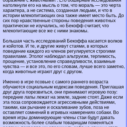
образение с животными\". Его обширные исследования
натолкнули его на мысль о том, что мораль — это черта
хаpaктера, а не система, созданная людьми, и что в
истории млекопитающих она также имеет место быть. До
сих пор нравственные стороны поведения животных
пpaктически не изучались, но Бекофф считает, что
млекопитающие все же с ними знакомы.
Большая часть исследований Бекоффа касается волков
и койотов. И те, и другие живут стаями, в которых
поведение каждого из члeнов регулируется строгими
правилами. Этолог наблюдал альтруизм, терпимость,
прощение, установление справедливости, взаимные
чувства — и все это, по его словам, лучше всего заметно,
когда животные играют друг с другом.
Именно в игре псовые с самого раннего возраста
обучаются социальным кодексам поведения. Приглашая
друг друга порезвиться, они принимают игровую позу:
передние лапы лежат на земле, задние стоят. Даже если
эта поза сопровождается агрессивными действиями,
такими, как рычание и оскаливание зубов, поза не
оставляет сомнений в игривых намерениях собаки. Во
время игры доминирующие члeны стаи будут давать
возможность более слабым товарищам поменяться