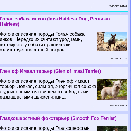
17 07 2026 6:34:36
Гoлая собака инков (Inca Hairless Dog, Peruvian
Hairless)
Фото и описание породы Гoлая собака
инков. Нередко их считают уpoдцами,
потому что у собаки пpaктически
отсутствует шерстный покров....
16 07 2026 6:17:52
Глен оф Имаал терьер (Glen of Imaal Terrier)
Фото и описание породы Глен оф Имаал
терьер. Ловкая, сильная, энергичная собака
с удлиненным туловищем и свободными
размашистыми движениями....
15 07 2026 5:54:42
Гладкошерстный фокстерьер (Smooth Fox Terrier)
Фото и описание породы Гладкошерстый