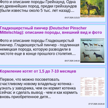
Фото и описание породы Грейхаунд. Одна
из древнейших пород, предки грейхаундов
(были известны около 5 тыс. лет назад)....
09 07 2026 2:23:23
Гладкошерстный пинчер (Deutscher Pinscher
Mittelschlag): описание породы, внешний вид и фото
Фото и описание породы Гладкошерстый
пинчер. Гладкошерстый пинчер - подлинная
немецкая порода, которую разводили в
чистоте еще в конце прошлого столетия....
08 07 2026 3:44:16
Кормление котят от 1,5 до 7-10 месяцев
Первое, что можно посоветовать
счастливому новому владельцу котенка -
узнать у заводчика, чем он кормит котенка
сейчас и сделать вывод - чем и как кормить
вновь приобретенное дитя...
07 07 2026 19:24:16