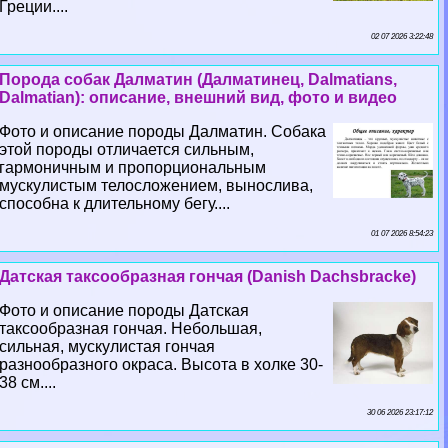
Греции....
02 07 2026 3:22:48
Порода собак Далматин (Далматинец, Dalmatians,
Dalmatian): описание, внешний вид, фото и видео
Фото и описание породы Далматин. Собака
этой породы отличается сильным,
гармоничным и пропорциональным
мускулистым телосложением, вынослива,
способна к длительному бегу....
01 07 2026 8:54:23
Датская таксообразная гончая (Danish Dachsbracke)
Фото и описание породы Датская
таксообразная гончая. Небольшая,
сильная, мускулистая гончая
разнообразного окраса. Высота в холке 30-
38 см....
30 06 2026 23:17:12