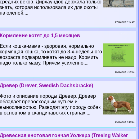
средних веков. Дирхаундов держала только
знать, которая использовала их для охоты
на оленей....
27 06 2026 9:24:40
Кормление котят до 1,5 месяцев
Если кошка-мама - здоровая, нормально
кормящая кошка, то котят до 3-х-недельного
возраста подкармливать не надо. Кормить
надо только маму. Причем усиленно....
26 06 2026 3:20:24
Древер (Drever, Swedish Dachsbracke)
Фото и описание породы Древер. Древер
обладает превосходным чутьем и
выносливостью. Разводят эту породу собак
в основном в скандинавских странах....
25 06 2026 5:40:44
Древесная енотовая гончая Уолкера (Treeing Walker