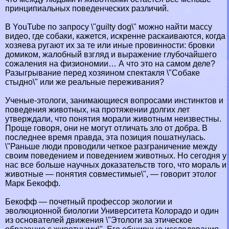
принципиальных поведенческих различий.
В YouTube по запросу \"guilty dog\" можно найти массу
видео, где собаки, кажется, искренне раскаиваются, когда
хозяева ругают их за те или иные провинности: бровки
домиком, жалобный взгляд и выражение глубочайшего
сожаления на физиономии… А что это на самом деле?
Разыгрывание перед хозяином спектакля \"Собаке
стыдно\" или же реальные переживания?
Ученые-этологи, занимающиеся вопросами инстинктов и
поведения животных, на протяжении долгих лет
утверждали, что понятия морали животным неизвестны.
Проще говоря, они не могут отличать зло от добра. В
последнее время правда, эта позиция пошатнулась.
\"Раньше люди проводили четкое разграничение между
своим поведением и поведением животных. Но сегодня у
нас все больше научных доказательств того, что мораль и
животные — понятия совместимые\", — говорит этолог
Марк Бекофф.
Бекофф — почетный профессор экологии и
эволюционной биологии Университета Колорадо и один
из основателей движения \"Этологи за этическое