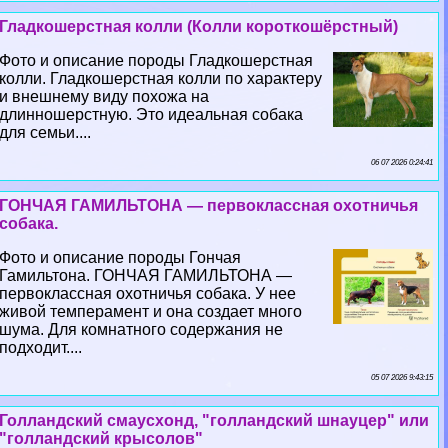
Гладкошерстная колли (Колли короткошёрстный)
Фото и описание породы Гладкошерстная
колли. Гладкошерстная колли по хаpaктеру
и внешнему виду похожа на
длинношерстную. Это идеальная собака
для семьи....
06 07 2026 0:24:41
ГОНЧАЯ ГАМИЛЬТОНА — первоклассная охотничья
собака.
Фото и описание породы Гончая
Гамильтона. ГОНЧАЯ ГАМИЛЬТОНА —
первоклассная охотничья собака. У нее
живой темперамент и она создает много
шума. Для комнатного содержания не
подходит....
05 07 2026 9:43:15
Голландский смаусхонд, "голландский шнауцер" или
"голландский крысолов"