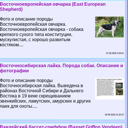
Восточноевропейская овчарка (East European
Shepherd)
Фото и описание породы
Восточноевропейская овчарка.
Восточноевропейская овчарка - собака
крепкого сухого типа конституции,
мускулистая, с хорошо развитым
костяком....
07 08 2026 9:29:41
Восточносибирская лайка. Порода собак. Описание и
фотографии
Фото и описание породы
Восточносибирская лайка. Выведена в
районах Восточной Сибири и Дальнего
Востока в 19 веке скрещиванием
эвенкийских, ламутских, амурских и других
лаек для охоты....
06 08 2026 21:30:15
Вандейский бассет-гриффон (Basset Griffon Vendeen)