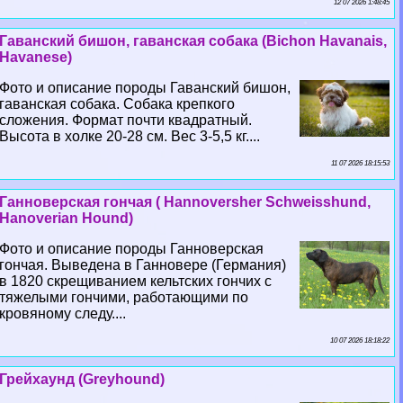
12 07 2026 1:48:45
Гаванский бишон, гаванская собака (Bichon Havanais,
Havanese)
Фото и описание породы Гаванский бишон,
гаванская собака. Собака крепкого
сложения. Формат почти квадратный.
Высота в холке 20-28 см. Вес 3-5,5 кг....
11 07 2026 18:15:53
Ганноверская гончая ( Hannoversher Schweisshund,
Hanoverian Hound)
Фото и описание породы Ганноверская
гончая. Выведена в Ганновере (Германия)
в 1820 скрещиванием кельтских гончих с
тяжелыми гончими, работающими по
кровяному следу....
10 07 2026 18:18:22
Грейхаунд (Greyhound)