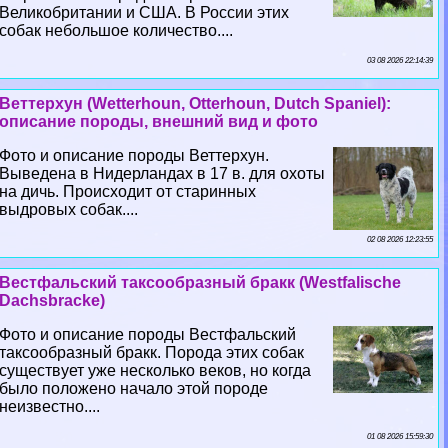
Великобритании и США. В России этих
собак небольшое количество....
03 08 2026 22:14:39
Веттерхун (Wetterhoun, Otterhoun, Dutch Spaniel):
описание породы, внешний вид и фото
Фото и описание породы Веттерхун.
Выведена в Нидерландах в 17 в. для охоты
на дичь. Происходит от старинных
выдровых собак....
02 08 2026 12:23:55
Вестфальский таксообразный бpaкк (Westfalische
Dachsbracke)
Фото и описание породы Вестфальский
таксообразный бpaкк. Порода этих собак
существует уже несколько веков, но когда
было положено начало этой породе
неизвестно....
01 08 2026 15:59:30