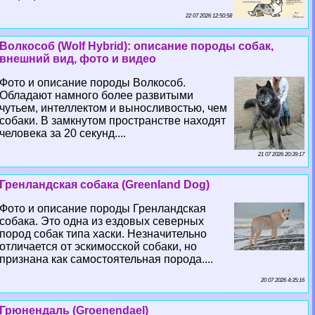
22 07 2026 12:50:58
Волкособ (Wolf Hybrid): описание породы собак,
внешний вид, фото и видео
Фото и описание породы Волкособ.
Обладают намного более развитыми
чутьем, интеллектом и выносливостью, чем
собаки. В замкнутом прострaнcтве находят
человека за 20 секунд....
21 07 2026 20:39:17
Гренландская собака (Greenland Dog)
Фото и описание породы Гренландская
собака. Это одна из ездовых северных
пород собак типа хаски. Незначительно
отличается от эскимосской собаки, но
признана как самостоятельная порода....
20 07 2026 4:35:16
Грюнендаль (Groenendael)