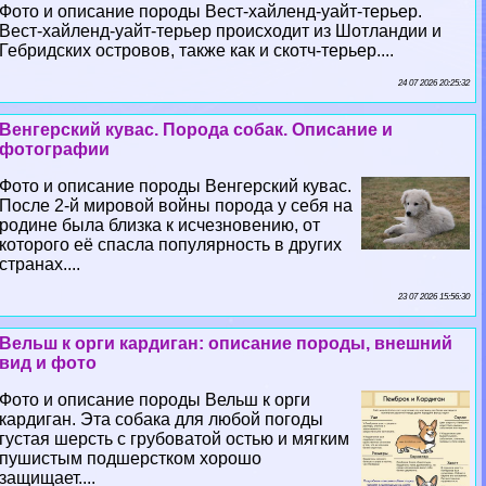
Фото и описание породы Вест-хайленд-уайт-терьер.
Вест-хайленд-уайт-терьер происходит из Шотландии и
Гебридских островов, также как и скотч-терьер....
24 07 2026 20:25:32
Венгерский кувас. Порода собак. Описание и
фотографии
Фото и описание породы Венгерский кувас.
После 2-й мировой войны порода у себя на
родине была близка к исчезновению, от
которого её спасла популярность в других
странах....
23 07 2026 15:56:30
Вельш к opги кардиган: описание породы, внешний
вид и фото
Фото и описание породы Вельш к opги
кардиган. Эта собака для любой погоды
густая шерсть с грубоватой остью и мягким
пушистым подшерстком хорошо
защищает....