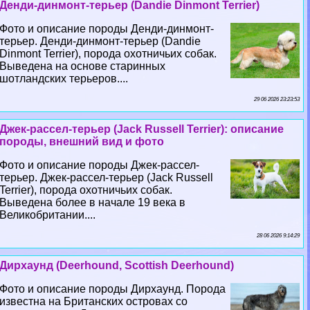
Денди-динмонт-терьер (Dandie Dinmont Terrier)
Фото и описание породы Денди-динмонт-
терьер. Денди-динмонт-терьер (Dandie
Dinmont Terrier), порода охотничьих собак.
Выведена на основе старинных
шотландских терьеров....
29 06 2026 23:23:53
Джек-рассел-терьер (Jack Russell Terrier): описание
породы, внешний вид и фото
Фото и описание породы Джек-рассел-
терьер. Джек-рассел-терьер (Jack Russell
Terrier), порода охотничьих собак.
Выведена более в начале 19 века в
Великобритании....
28 06 2026 9:14:29
Дирхаунд (Deerhound, Scottish Deerhound)
Фото и описание породы Дирхаунд. Порода
известна на Британских островах со