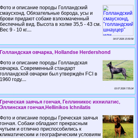
Фото и описание породы Голландский
смаусхонд. Обязательные борода, усы и
брови придают собаке взлохмаченный
беспечный вид. Высота в холке 35,5 - 43 см.
Вес 9 - 10 кг....
04 07 2026 15:50:58
Голландская овчарка, Hollandse Herdershond
Фото и описание породы Голландская
овчарка. Современный стандарт
голландской овчарки был утверждён FCI в
1960 году....
03 07 2026 7:55:34
Греческая заячья гончая, Геллиникос ихнилатис,
Эллинская гончая,Hellinikos Ichnilatis
Фото и описание породы Греческая заячья
гончая. Собаки обладают прекрасным
чутьем и отлично приспособились к
климатическим и географическим условиям