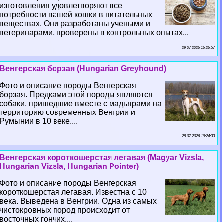
изготовления удовлетворяют все
потребности вашей кошки в питательных
веществах. Они разработаны учеными и
ветеринарами, проверены в контрольных опытах...
29 07 2026 16:26:57
Венгерская борзая (Hungarian Greyhound)
Фото и описание породы Венгерская
борзая. Предками этой породы являются
собаки, пришедшие вместе с мадьярами на
территорию современных Венгрии и
Румынии в 10 веке....
28 07 2026 19:24:33
Венгерская короткошерстая легавая (Magyar Vizsla,
Hungarian Vizsla, Hungarian Pointer)
Фото и описание породы Венгерская
короткошерстая легавая. Известна с 10
века. Выведена в Венгрии. Одна из самых
чистокровных пород происходит от
восточных гончих....