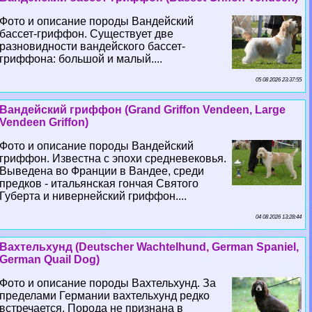
Фото и описание породы Вандейский
бассет-гриффон. Существует две
разновидности вандейского бассет-
гриффона: большой и малый....
05 08 2026 23:37:55
Вандейский гриффон (Grand Griffon Vendeen, Large
Vendeen Griffon)
Фото и описание породы Вандейский
гриффон. Известна с эпохи средневековья.
Выведена во Франции в Вандее, среди
предков - итальянская гончая Святого
Губерта и нивернейский гриффон....
04 08 2026 13:28:44
Вахтельхунд (Deutscher Wachtelhund, German Spaniel,
German Quail Dog)
Фото и описание породы Вахтельхунд. За
пределами Германии вахтельхунд редко
встречается. Порода не признана в