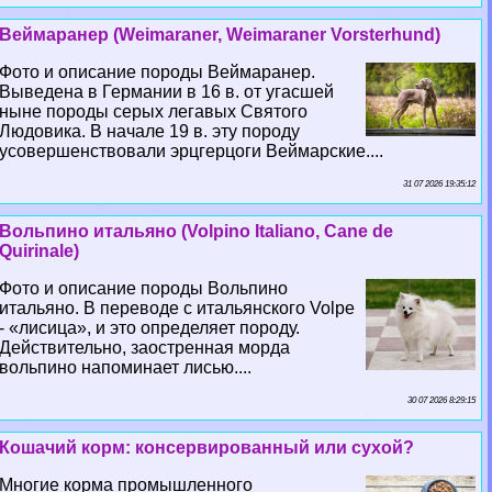
Веймаранер (Weimaraner, Weimaraner Vorsterhund)
Фото и описание породы Веймаранер.
Выведена в Германии в 16 в. от угасшей
ныне породы серых легавых Святого
Людовика. В начале 19 в. эту породу
усовершенствовали эрцгерцоги Веймарские....
31 07 2026 19:35:12
Вольпино итальяно (Volpino Italiano, Cane de
Quirinale)
Фото и описание породы Вольпино
итальяно. В переводе с итальянского Volpe
- «лисица», и это определяет породу.
Действительно, заостренная морда
вольпино напоминает лисью....
30 07 2026 8:29:15
Кошачий корм: консервированный или сухой?
Многие корма промышленного