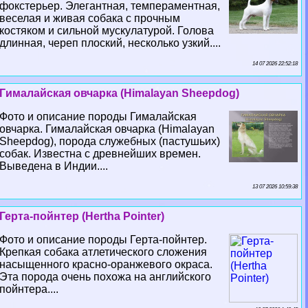
фокстерьер. Элегантная, темпераментная,
веселая и живая собака с прочным
костяком и сильной мускулатурой. Голова
длинная, череп плоский, несколько узкий....
14 07 2026 22:52:18
Гималайская овчарка (Himalayan Sheepdog)
Фото и описание породы Гималайская
овчарка. Гималайская овчарка (Himalayan
Sheepdog), порода служебных (пастушьих)
собак. Известна с древнейших времен.
Выведена в Индии....
13 07 2026 10:59:38
Герта-пойнтер (Hertha Pointer)
Фото и описание породы Герта-пойнтер.
Крепкая собака атлетического сложения
насыщенного красно-оранжевого окраса.
Эта порода очень похожа на английского
пойнтера....