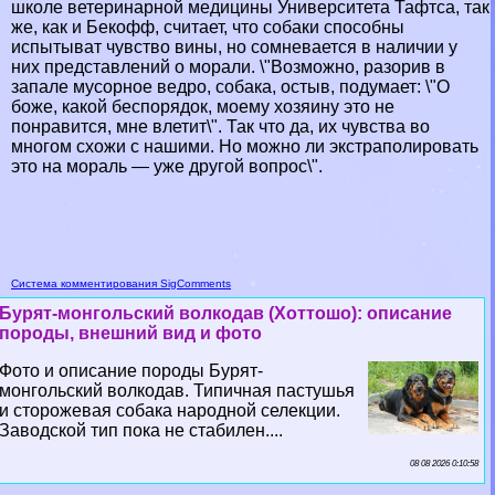
школе ветеринарной медицины Университета Тафтса, так
же, как и Бекофф, считает, что собаки способны
испытыват чувство вины, но сомневается в наличии у
них представлений о морали. \"Возможно, разорив в
запале мусорное ведро, собака, остыв, подумает: \"О
боже, какой беспорядок, моему хозяину это не
понравится, мне влетит\". Так что да, их чувства во
многом схожи с нашими. Но можно ли экстраполировать
это на мораль — уже другой вопрос\".
Система комментирования SigComments
Бурят-монгольский волкодав (Хоттошо): описание
породы, внешний вид и фото
Фото и описание породы Бурят-
монгольский волкодав. Типичная пастушья
и сторожевая собака народной селекции.
Заводской тип пока не стабилен....
08 08 2026 0:10:58