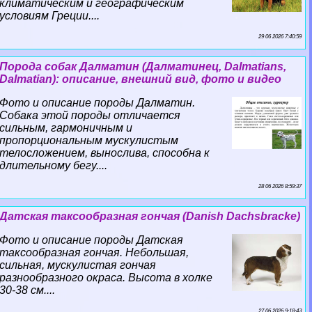
климатическим и географическим
условиям Греции....
29 06 2026 7:40:59
Порода собак Далматин (Далматинец, Dalmatians,
Dalmatian): описание, внешний вид, фото и видео
Фото и описание породы Далматин.
Собака этой породы отличается
сильным, гармоничным и
пропорциональным мускулистым
телосложением, вынослива, способна к
длительному бегу....
28 06 2026 8:59:37
Датская таксообразная гончая (Danish Dachsbracke)
Фото и описание породы Датская
таксообразная гончая. Небольшая,
сильная, мускулистая гончая
разнообразного окраса. Высота в холке
30-38 см....
27 06 2026 9:18:43