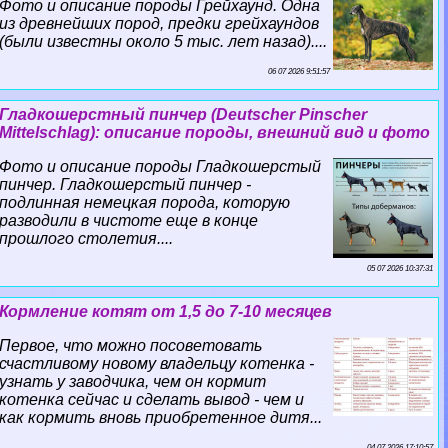
Фото и описание породы Грейхаунд. Одна
из древнейших пород, предки грейхаундов
(были известны около 5 тыс. лет назад)....
06 07 2026 9:51:57
Гладкошерстный пинчер (Deutscher Pinscher
Mittelschlag): описание породы, внешний вид и фото
Фото и описание породы Гладкошерстый
пинчер. Гладкошерстый пинчер -
подлинная немецкая порода, которую
разводили в чистоте еще в конце
прошлого столетия....
05 07 2026 10:37:31
Кормление котят от 1,5 до 7-10 месяцев
Первое, что можно посоветовать
счастливому новому владельцу котенка -
узнать у заводчика, чем он кормит
котенка сейчас и сделать вывод - чем и
как кормить вновь приобретенное дитя...
04 07 2026 17:10:57