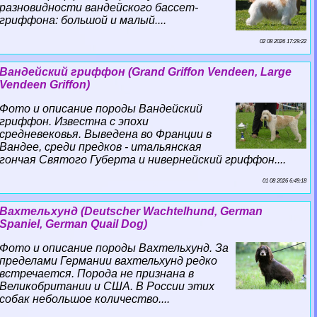
разновидности вандейского бассет-
гриффона: большой и малый....
02 08 2026 17:29:22
Вандейский гриффон (Grand Griffon Vendeen, Large
Vendeen Griffon)
Фото и описание породы Вандейский
гриффон. Известна с эпохи
средневековья. Выведена во Франции в
Вандее, среди предков - итальянская
гончая Святого Губерта и нивернейский гриффон....
01 08 2026 6:49:18
Вахтельхунд (Deutscher Wachtelhund, German
Spaniel, German Quail Dog)
Фото и описание породы Вахтельхунд. За
пределами Германии вахтельхунд редко
встречается. Порода не признана в
Великобритании и США. В России этих
собак небольшое количество....