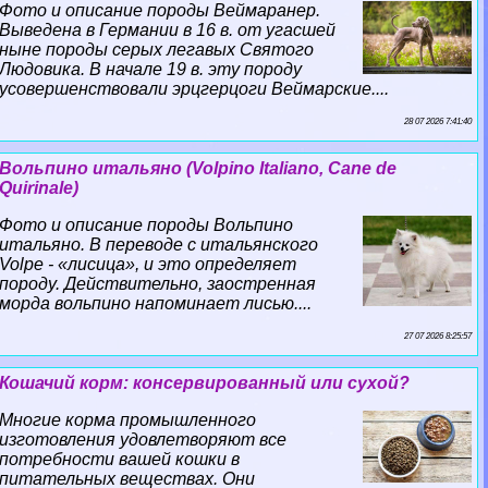
Фото и описание породы Веймаранер.
Выведена в Германии в 16 в. от угасшей
ныне породы серых легавых Святого
Людовика. В начале 19 в. эту породу
усовершенствовали эрцгерцоги Веймарские....
28 07 2026 7:41:40
Вольпино итальяно (Volpino Italiano, Cane de
Quirinale)
Фото и описание породы Вольпино
итальяно. В переводе с итальянского
Volpe - «лисица», и это определяет
породу. Действительно, заостренная
морда вольпино напоминает лисью....
27 07 2026 8:25:57
Кошачий корм: консервированный или сухой?
Многие корма промышленного
изготовления удовлетворяют все
потребности вашей кошки в
питательных веществах. Они