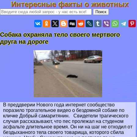
Интересные факты о животных
Собака охраняла тело своего мертвого
друга на дороге
В преддверии Нового года интернет сообщество
поразило трогательное видео о бездомной собаке по
кличке Добрый самаритянин. Свидетели трагического
случая рассказывают, что пес пролежал на студеном
асфальте длительное время. Он ни на шаг не отходил от
бездыханного тела своего товарища, которого сбила