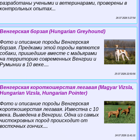
разработаны учеными и ветеринарами, проверены в
контрольных опытах...
26 07 2026 5:37:54
Венгерская борзая (Hungarian Greyhound)
Фото и описание породы Венгерская
борзая. Предками этой породы являются
собаки, пришедшие вместе с мадьярами
на территорию современных Венгрии и
Румынии в 10 веке....
25 07 2026 22:50:56
Венгерская короткошерстая легавая (Magyar Vizsla,
Hungarian Vizsla, Hungarian Pointer)
Фото и описание породы Венгерская
короткошерстая легавая. Известна с 10
века. Выведена в Венгрии. Одна из самых
чистокровных пород происходит от
восточных гончих....
24 07 2026 11:41:31