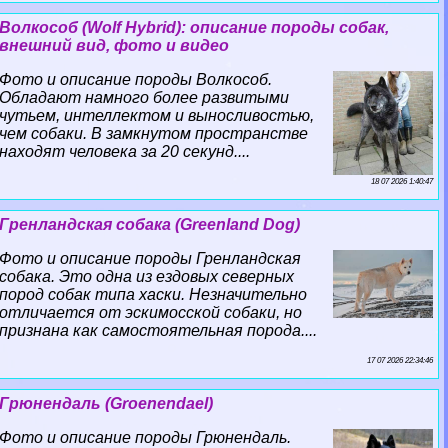
Волкособ (Wolf Hybrid): описание породы собак,
внешний вид, фото и видео
Фото и описание породы Волкособ.
Обладают намного более развитыми
чутьем, интеллектом и выносливостью,
чем собаки. В замкнутом прострaнcтве
находят человека за 20 секунд....
18 07 2026 1:40:47
Гренландская собака (Greenland Dog)
Фото и описание породы Гренландская
собака. Это одна из ездовых северных
пород собак типа хаски. Незначительно
отличается от эскимосской собаки, но
признана как самостоятельная порода....
17 07 2026 22:34:46
Грюнендаль (Groenendael)
Фото и описание породы Грюнендаль.