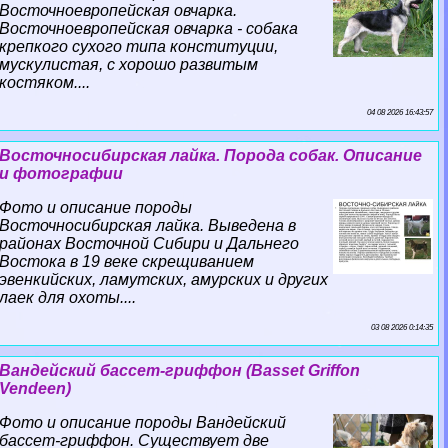
Восточноевропейская овчарка.
Восточноевропейская овчарка - собака
крепкого сухого типа конституции,
мускулистая, с хорошо развитым
костяком....
04 08 2026 16:43:57
Восточносибирская лайка. Порода собак. Описание
и фотографии
Фото и описание породы
Восточносибирская лайка. Выведена в
районах Восточной Сибири и Дальнего
Востока в 19 веке скрещиванием
эвенкийских, ламутских, амурских и других
лаек для охоты....
03 08 2026 0:14:35
Вандейский бассет-гриффон (Basset Griffon
Vendeen)
Фото и описание породы Вандейский
бассет-гриффон. Существует две