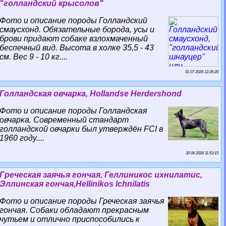
"голландский крысолов"
Фото и описание породы Голландский
смаусхонд. Обязательные борода, усы и
брови придают собаке взлохмаченный
беспечный вид. Высота в холке 35,5 - 43
см. Вес 9 - 10 кг....
01 07 2026 12:26:20
Голландская овчарка, Hollandse Herdershond
Фото и описание породы Голландская
овчарка. Современный стандарт
голландской овчарки был утверждён FCI в
1960 году....
30 06 2026 11:53:15
Греческая заячья гончая, Геллиникос ихнилатис,
Эллинская гончая,Hellinikos Ichnilatis
Фото и описание породы Греческая заячья
гончая. Собаки обладают прекрасным
чутьем и отлично приспособились к