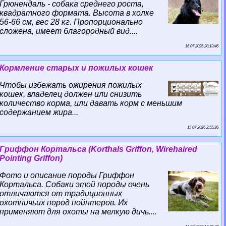
Грюнендаль - собака среднего роста,
квадратного формата. Высота в холке
56-66 см, вес 28 кг. Пропорционально
сложена, имеет благородный вид....
16 07 2026 20:13:46
Кормление старых и пожилых кошек
Чтобы избежать ожирения пожилых
кошек, владелец должен или снизить
количество корма, или давать корм с меньшим
содержанием жира...
15 07 2026 2:55:26
Гриффон Кортальса (Korthals Griffon, Wirehaired
Pointing Griffon)
Фото и описание породы Гриффон
Кортальса. Собаки этой породы очень
отличаются от традиционных
охотничьих пород пойнтеров. Их
применяют для охоты на мелкую дичь....