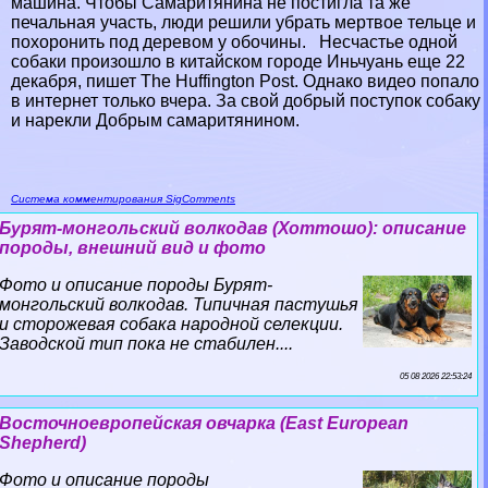
машина. Чтобы Самаритянина не постигла та же
печальная участь, люди решили убрать мертвое тельце и
похоронить под деревом у обочины. Несчастье одной
собаки произошло в китайском городе Иньчуань еще 22
декабря, пишет The Huffington Post. Однако видео попало
в интернет только вчера. За свой добрый поступок собаку
и нарекли Добрым самаритянином.
Система комментирования SigComments
Бурят-монгольский волкодав (Хоттошо): описание
породы, внешний вид и фото
Фото и описание породы Бурят-
монгольский волкодав. Типичная пастушья
и сторожевая собака народной селекции.
Заводской тип пока не стабилен....
05 08 2026 22:53:24
Восточноевропейская овчарка (East European
Shepherd)
Фото и описание породы