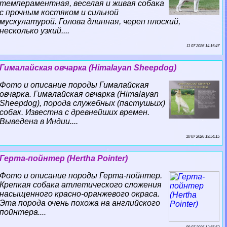
темпераментная, веселая и живая собака
с прочным костяком и сильной
мускулатурой. Голова длинная, череп плоский,
несколько узкий....
11 07 2026 14:15:47
Гималайская овчарка (Himalayan Sheepdog)
Фото и описание породы Гималайская
овчарка. Гималайская овчарка (Himalayan
Sheepdog), порода служебных (пастушьих)
собак. Известна с древнейших времен.
Выведена в Индии....
10 07 2026 19:54:15
Герта-пойнтер (Hertha Pointer)
Фото и описание породы Герта-пойнтер.
Крепкая собака атлетического сложения
насыщенного красно-оранжевого окраса.
Эта порода очень похожа на английского
пойнтера....