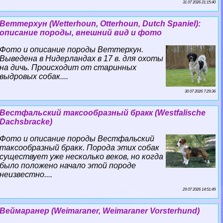
31 07 2026 21:15:40
Веттерхун (Wetterhoun, Otterhoun, Dutch Spaniel):
описание породы, внешний вид и фото
Фото и описание породы Веттерхун.
Выведена в Нидерландах в 17 в. для охоты
на дичь. Происходит от старинных
выдровых собак....
30 07 2026 7:29:36
Вестфальский таксообразный бpaкк (Westfalische
Dachsbracke)
Фото и описание породы Вестфальский
таксообразный бpaкк. Порода этих собак
существует уже несколько веков, но когда
было положено начало этой породе
неизвестно....
29 07 2026 14:51:49
Веймаранер (Weimaraner, Weimaraner Vorsterhund)