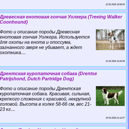
22 06 2026 18:58:54
Древесная енотовая гончая Уолкера (Treeing Walker
Coonhound)
Фото и описание породы Древесная
енотовая гончая Уолкера. Используется
для охоты на енота и опоссума,
загнанного зверя не убивает, а ждет
охотника....
21 06 2026 10:43:59
Дрентская куропаточная собака (Drentse
Patrijshond, Dutch Partridge Dog)
Фото и описание породы Дрентская
куропаточная собака. Красивая, сильная,
крепкого сложения с красивой, некрупной
головой. Высота в холке 58-66 см, вес 21-
23 кг....
20 06 2026 21:12:57