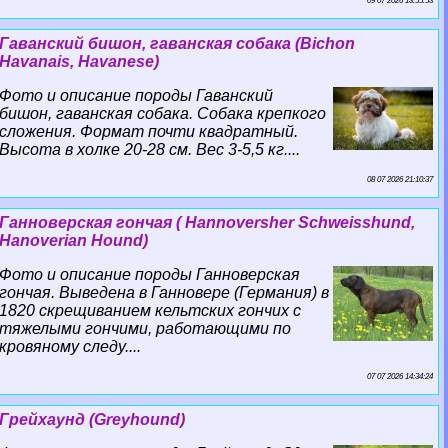
09 07 2026 13:55:53
Гаванский бишон, гаванская собака (Bichon
Havanais, Havanese)
Фото и описание породы Гаванский
бишон, гаванская собака. Собака крепкого
сложения. Формат почти квадратный.
Высота в холке 20-28 см. Вес 3-5,5 кг....
08 07 2026 21:10:37
Ганноверская гончая ( Hannoversher Schweisshund,
Hanoverian Hound)
Фото и описание породы Ганноверская
гончая. Выведена в Ганновере (Германия) в
1820 скрещиванием кельтских гончих с
тяжелыми гончими, работающими по
кровяному следу....
07 07 2026 14:34:24
Грейхаунд (Greyhound)