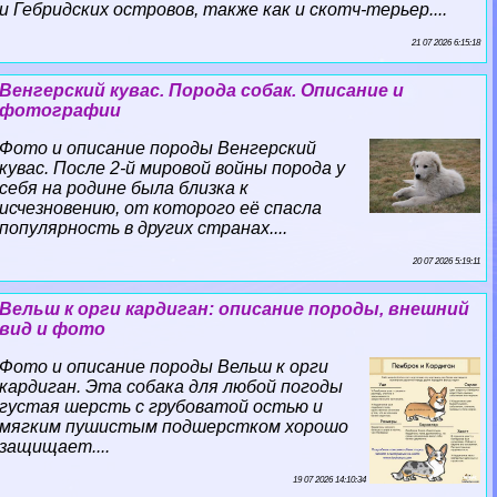
и Гебридских островов, также как и скотч-терьер....
21 07 2026 6:15:18
Венгерский кувас. Порода собак. Описание и
фотографии
Фото и описание породы Венгерский
кувас. После 2-й мировой войны порода у
себя на родине была близка к
исчезновению, от которого её спасла
популярность в других странах....
20 07 2026 5:19:11
Вельш к opги кардиган: описание породы, внешний
вид и фото
Фото и описание породы Вельш к opги
кардиган. Эта собака для любой погоды
густая шерсть с грубоватой остью и
мягким пушистым подшерстком хорошо
защищает....
19 07 2026 14:10:34