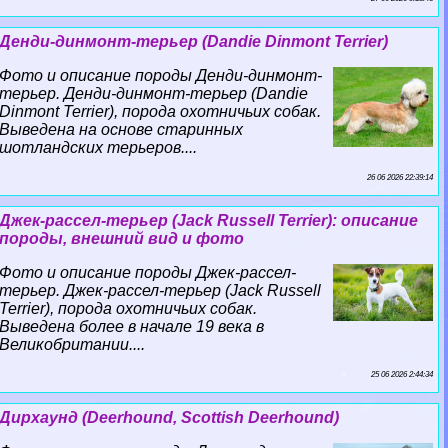
Денди-динмонт-терьер (Dandie Dinmont Terrier)
Фото и описание породы Денди-динмонт-
терьер. Денди-динмонт-терьер (Dandie
Dinmont Terrier), порода охотничьих собак.
Выведена на основе старинных
шотландских терьеров....
26 06 2026 22:39:14
Джек-рассел-терьер (Jack Russell Terrier): описание
породы, внешний вид и фото
Фото и описание породы Джек-рассел-
терьер. Джек-рассел-терьер (Jack Russell
Terrier), порода охотничьих собак.
Выведена более в начале 19 века в
Великобритании....
25 06 2026 2:44:34
Дирхаунд (Deerhound, Scottish Deerhound)