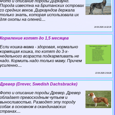
Фото и описание породы Дирхаунд.
Порода известна на Британских островах
со средних веков. Дирхаундов держала
только знать, которая использовала их
для охоты на оленей....
24 06 2026 14:32:39
Кормление котят до 1,5 месяцев
Если кошка-мама - здоровая, нормально
кормящая кошка, то котят до 3-х-
недельного возраста подкармливать не
надо. Кормить надо только маму. Причем
усиленно....
23 06 2026 3:54:28
Древер (Drever, Swedish Dachsbracke)
Фото и описание породы Древер. Древер
обладает превосходным чутьем и
выносливостью. Разводят эту породу
собак в основном в скандинавских
странах....