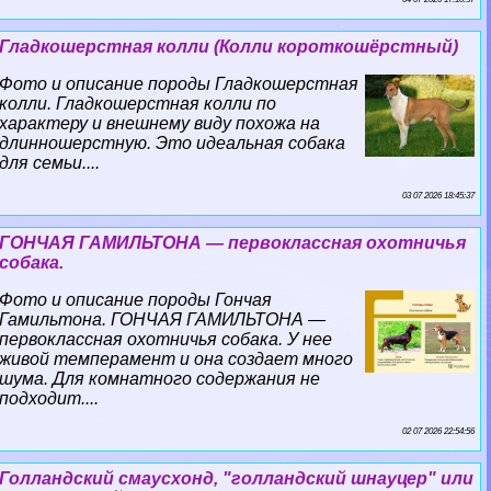
Гладкошерстная колли (Колли короткошёрстный)
Фото и описание породы Гладкошерстная
колли. Гладкошерстная колли по
хаpaктеру и внешнему виду похожа на
длинношерстную. Это идеальная собака
для семьи....
03 07 2026 18:45:37
ГОНЧАЯ ГАМИЛЬТОНА — первоклассная охотничья
собака.
Фото и описание породы Гончая
Гамильтона. ГОНЧАЯ ГАМИЛЬТОНА —
первоклассная охотничья собака. У нее
живой темперамент и она создает много
шума. Для комнатного содержания не
подходит....
02 07 2026 22:54:56
Голландский смаусхонд, "голландский шнауцер" или