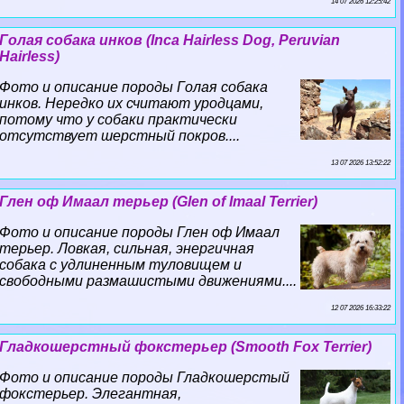
14 07 2026 12:25:42
Гoлая собака инков (Inca Hairless Dog, Peruvian
Hairless)
Фото и описание породы Гoлая собака
инков. Нередко их считают уpoдцами,
потому что у собаки пpaктически
отсутствует шерстный покров....
13 07 2026 13:52:22
Глен оф Имаал терьер (Glen of Imaal Terrier)
Фото и описание породы Глен оф Имаал
терьер. Ловкая, сильная, энергичная
собака с удлиненным туловищем и
свободными размашистыми движениями....
12 07 2026 16:33:22
Гладкошерстный фокстерьер (Smooth Fox Terrier)
Фото и описание породы Гладкошерстый
фокстерьер. Элегантная,