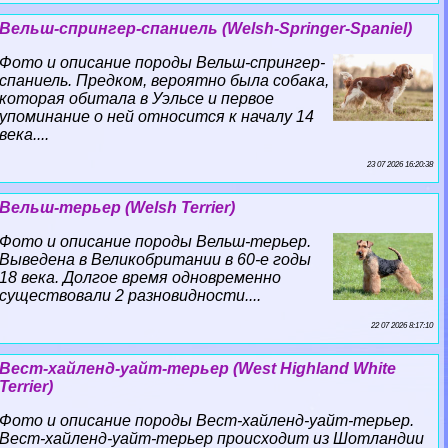
Вельш-спрингер-спаниель (Welsh-Springer-Spaniel)
Фото и описание породы Вельш-спрингер-
спаниель. Предком, вероятно была собака,
которая обитала в Уэльсе и первое
упоминание о ней относится к началу 14
века....
23 07 2026 16:20:38
Вельш-терьер (Welsh Terrier)
Фото и описание породы Вельш-терьер.
Выведена в Великобритании в 60-е годы
18 века. Долгое время одновременно
существовали 2 разновидности....
22 07 2026 8:17:10
Вест-хайленд-уайт-терьер (West Highland White
Terrier)
Фото и описание породы Вест-хайленд-уайт-терьер.
Вест-хайленд-уайт-терьер происходит из Шотландии