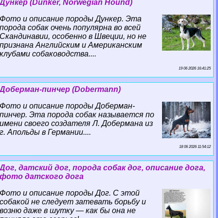
Дункер (Dunker, Norwegian Hound)
Фото и описание породы Дункер. Эта
порода собак очень популярна во всей
Скандинавии, особенно в Швеции, но не
признана Английским и Американским
клубами собаководства....
19 06 2026 16:41:25
Доберман-пинчер (Dobermann)
Фото и описание породы Доберман-
пинчер. Эта порода собак называется по
имени своего создателя Л. Добермана из
г. Апольды в Германии....
18 06 2026 11:54:12
Дог, датский дог, порода собак дог, описание дога,
фото датского дога
Фото и описание породы Дог. С этой
собакой не следует затевать борьбу и
возню даже в шутку — как бы она не