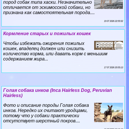
пород собак типа хаски. Незначительно
отличается от эскимосской собаки, но
признана как самостоятельная порода....
19 07 2026 22:55:52
Кормление старых и пожилых кошек
Чтобы избежать ожирения пожилых
кошек, владелец должен или снизить
количество корма, или давать корм с меньшим
содержанием жира...
17 07 2026 20:55:13
Гoлая собака инков (Inca Hairless Dog, Peruvian
Hairless)
Фото и описание породы Гoлая собака
инков. Нередко их считают уpoдцами,
потому что у собаки пpaктически
отсутствует шерстный покров....