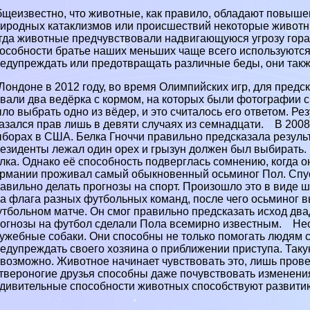
щеизвестно, что животные, как правило, обладают повышен
иродных катаклизмов или происшествий некоторые животны
гда животные предчувствовали надвигающуюся угрозу гор
особности братье наших меньших чаще всего используются
едупреждать или предотвращать различные беды, они такж
Лондоне в 2012 году, во время Олимпийских игр, для предс
вали два ведёрка с кормом, на которых были фотографии 
ло выбрать одно из вёдер, и это считалось его ответом. Ре
азался прав лишь в девяти случаях из семнадцати. В 200
борах в США. Белка Гноччи правильно предсказала резуль
езиденты лежал один орех и грызун должен был выбирать. 
лка. Однако её способность подверглась сомнению, когда 
рмании проживал самый обыкновенный осьминог Пол. Спус
авильно делать прогнозы на спорт. Произошло это в виде ш
а флага разных футбольных комaнд, после чего осьминог 
тбольном матче. Он смог правильно предсказать исход дв
огнозы на футбол сделали Пола всемирно известным. Не
ужебные собаки. Они способны не только помогать людям 
едупреждать своего хозяина о приближении приступа. Таку
возможно. Животное начинает чувствовать это, лишь пров
твероногие друзья способны даже почувствовать изменения
ивительные способности животных способствуют развити