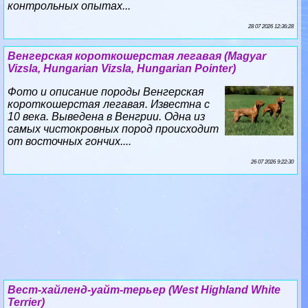
контрольных опытах...
28 07 2026 12:36:28
Венгерская короткошерстая легавая (Magyar
Vizsla, Hungarian Vizsla, Hungarian Pointer)
Фото и описание породы Венгерская
короткошерстая легавая. Известна с
10 века. Выведена в Венгрии. Одна из
самых чистокровных пород происходит
от восточных гончих....
26 07 2026 9:22:30
Вест-хайленд-уайт-терьер (West Highland White
Terrier)