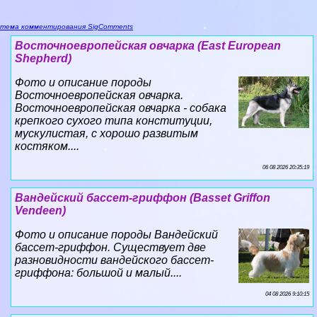
тема комментирования SigComments
Восточноевропейская овчарка (East European
Shepherd)
Фото и описание породы
Восточноевропейская овчарка.
Восточноевропейская овчарка - собака
крепкого сухого типа конституции,
мускулистая, с хорошо развитым
костяком....
06 08 2026 20:35:19
Вандейский бассет-гриффон (Basset Griffon
Vendeen)
Фото и описание породы Вандейский
бассет-гриффон. Существует две
разновидности вандейского бассет-
гриффона: большой и малый....
04 08 2026 9:10:15