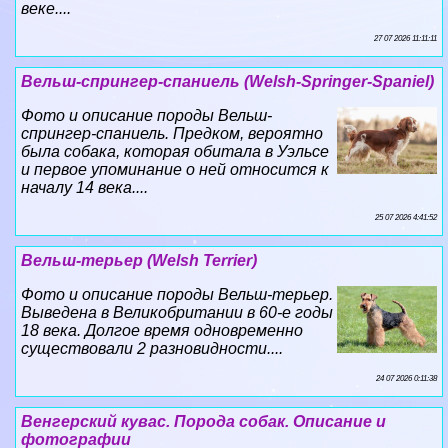
веке....
27 07 2026 11:11:11
Вельш-спрингер-спаниель (Welsh-Springer-Spaniel)
Фото и описание породы Вельш-
спрингер-спаниель. Предком, вероятно
была собака, которая обитала в Уэльсе
и первое упоминание о ней относится к
началу 14 века....
25 07 2026 4:41:52
Вельш-терьер (Welsh Terrier)
Фото и описание породы Вельш-терьер.
Выведена в Великобритании в 60-е годы
18 века. Долгое время одновременно
существовали 2 разновидности....
24 07 2026 0:11:38
Венгерский кувас. Порода собак. Описание и
фотографии