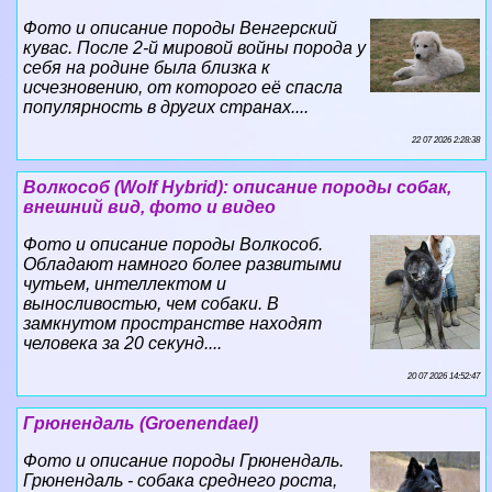
Фото и описание породы Венгерский
кувас. После 2-й мировой войны порода у
себя на родине была близка к
исчезновению, от которого её спасла
популярность в других странах....
22 07 2026 2:28:38
Волкособ (Wolf Hybrid): описание породы собак,
внешний вид, фото и видео
Фото и описание породы Волкособ.
Обладают намного более развитыми
чутьем, интеллектом и
выносливостью, чем собаки. В
замкнутом прострaнcтве находят
человека за 20 секунд....
20 07 2026 14:52:47
Грюнендаль (Groenendael)
Фото и описание породы Грюнендаль.
Грюнендаль - собака среднего роста,