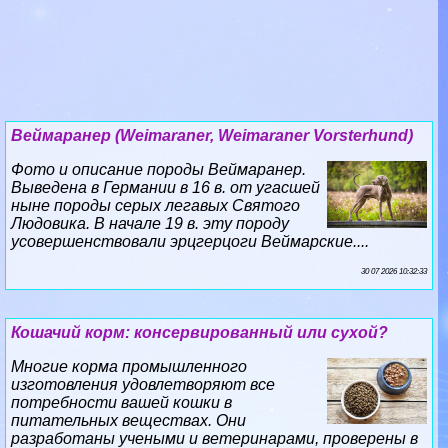
Веймаранер (Weimaraner, Weimaraner Vorsterhund)
Фото и описание породы Веймаранер.
Выведена в Германии в 16 в. от угасшей
ныне породы серых легавых Святого
Людовика. В начале 19 в. эту породу
усовершенствовали эрцгерцоги Веймарские....
30 07 2026 10:32:33
Кошачий корм: консервированный или сухой?
Многие корма промышленного
изготовления удовлетворяют все
потребности вашей кошки в
питательных веществах. Они
разработаны учеными и ветеринарами, проверены в