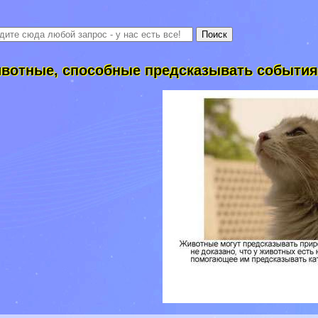
вотные, способные предсказывать событи