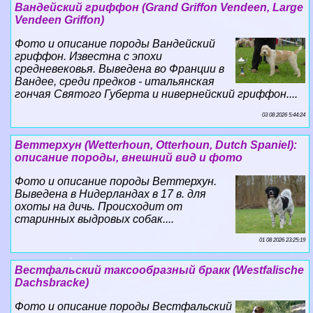
Вандейский гриффон (Grand Griffon Vendeen, Large
Vendeen Griffon)
Фото и описание породы Вандейский
гриффон. Известна с эпохи
средневековья. Выведена во Франции в
Вандее, среди предков - итальянская
гончая Святого Губерта и нивернейский гриффон....
03 08 2026 5:44:24
Веттерхун (Wetterhoun, Otterhoun, Dutch Spaniel):
описание породы, внешний вид и фото
Фото и описание породы Веттерхун.
Выведена в Нидерландах в 17 в. для
охоты на дичь. Происходит от
старинных выдровых собак....
01 08 2026 23:25:19
Вестфальский таксообразный бpaкк (Westfalische
Dachsbracke)
Фото и описание породы Вестфальский