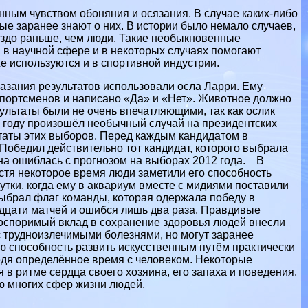
ным чувством обоняния и осязания. В случае каких-либо
е заранее знают о них. В истории было немало случаев,
аздо раньше, чем люди. Такие необыкновенные
 в научной сфере и в некоторых случаях помогают
е используются и в спортивной индустрии.
казания результатов использовали осла Ларри. Ему
спортсменов и написано «Да» и «Нет». Животное должно
зультаты были не очень впечатляющими, так как ослик
8 году произошёл необычный случай на президентских
таты этих выборов. Перед каждым кандидатом в
Победил действительно тот кандидат, которого выбрала
она ошиблась с прогнозом на выборах 2012 года. В
тя некоторое время люди заметили его способность
утки, когда ему в аквариум вместе с мидиями поставили
выбрал флаг комaнды, которая одержала победу в
адцати матчей и ошибся лишь два раза. Правдивые
оспоримый вклад в сохранение здоровья людей внесли
с трудноизлечимыми болезнями, но могут заранее
ю способность развить искусственным путём пpaктически
едя определённое время с человеком. Некоторые
 в ритме сердца своего хозяина, его запаха и поведения.
ю многих сфер жизни людей.