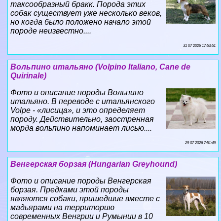
таксообразный бpaкк. Порода этих
собак существует уже несколько веков,
но когда было положено начало этой
породе неизвестно....
31 07 2026 17:53:51
Вольпино итальяно (Volpino Italiano, Cane de
Quirinale)
Фото и описание породы Вольпино
итальяно. В переводе с итальянского
Volpe - «лисица», и это определяет
породу. Действительно, заостренная
морда вольпино напоминает лисью....
29 07 2026 7:51:49
Венгерская борзая (Hungarian Greyhound)
Фото и описание породы Венгерская
борзая. Предками этой породы
являются собаки, пришедшие вместе с
мадьярами на территорию
современных Венгрии и Румынии в 10