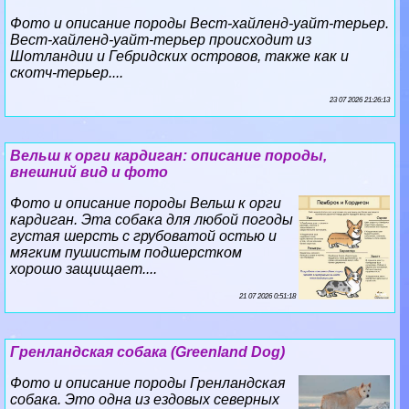
Фото и описание породы Вест-хайленд-уайт-терьер.
Вест-хайленд-уайт-терьер происходит из
Шотландии и Гебридских островов, также как и
скотч-терьер....
23 07 2026 21:26:13
Вельш к opги кардиган: описание породы,
внешний вид и фото
Фото и описание породы Вельш к opги
кардиган. Эта собака для любой погоды
густая шерсть с грубоватой остью и
мягким пушистым подшерстком
хорошо защищает....
21 07 2026 0:51:18
Гренландская собака (Greenland Dog)
Фото и описание породы Гренландская
собака. Это одна из ездовых северных