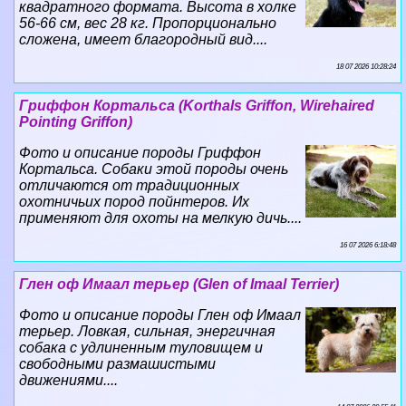
квадратного формата. Высота в холке
56-66 см, вес 28 кг. Пропорционально
сложена, имеет благородный вид....
18 07 2026 10:28:24
Гриффон Кортальса (Korthals Griffon, Wirehaired
Pointing Griffon)
Фото и описание породы Гриффон
Кортальса. Собаки этой породы очень
отличаются от традиционных
охотничьих пород пойнтеров. Их
применяют для охоты на мелкую дичь....
16 07 2026 6:18:48
Глен оф Имаал терьер (Glen of Imaal Terrier)
Фото и описание породы Глен оф Имаал
терьер. Ловкая, сильная, энергичная
собака с удлиненным туловищем и
свободными размашистыми
движениями....