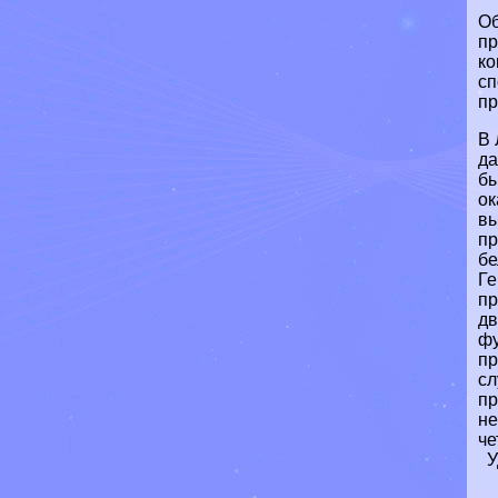
Об
пр
ко
сп
пр
В 
да
бы
ок
вы
пр
бе
Ге
пр
дв
фу
пр
сл
пр
не
че
Уд