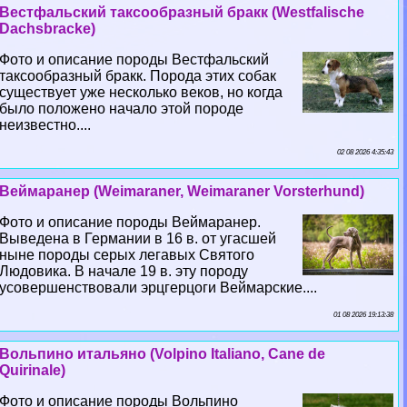
Вестфальский таксообразный бpaкк (Westfalische
Dachsbracke)
Фото и описание породы Вестфальский
таксообразный бpaкк. Порода этих собак
существует уже несколько веков, но когда
было положено начало этой породе
неизвестно....
02 08 2026 4:35:43
Веймаранер (Weimaraner, Weimaraner Vorsterhund)
Фото и описание породы Веймаранер.
Выведена в Германии в 16 в. от угасшей
ныне породы серых легавых Святого
Людовика. В начале 19 в. эту породу
усовершенствовали эрцгерцоги Веймарские....
01 08 2026 19:13:38
Вольпино итальяно (Volpino Italiano, Cane de
Quirinale)
Фото и описание породы Вольпино