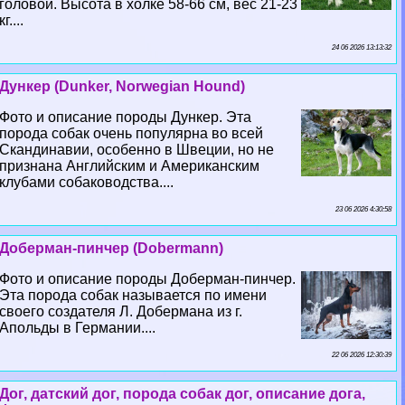
головой. Высота в холке 58-66 см, вес 21-23
кг....
24 06 2026 13:13:32
Дункер (Dunker, Norwegian Hound)
Фото и описание породы Дункер. Эта
порода собак очень популярна во всей
Скандинавии, особенно в Швеции, но не
признана Английским и Американским
клубами собаководства....
23 06 2026 4:30:58
Доберман-пинчер (Dobermann)
Фото и описание породы Доберман-пинчер.
Эта порода собак называется по имени
своего создателя Л. Добермана из г.
Апольды в Германии....
22 06 2026 12:30:39
Дог, датский дог, порода собак дог, описание дога,