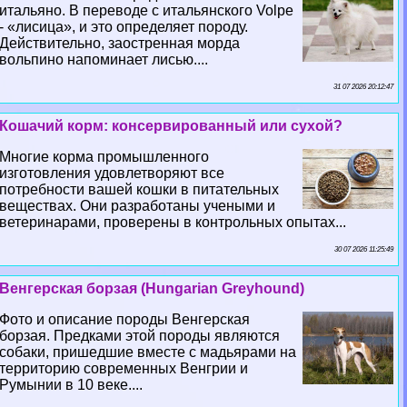
итальяно. В переводе с итальянского Volpe
- «лисица», и это определяет породу.
Действительно, заостренная морда
вольпино напоминает лисью....
31 07 2026 20:12:47
Кошачий корм: консервированный или сухой?
Многие корма промышленного
изготовления удовлетворяют все
потребности вашей кошки в питательных
веществах. Они разработаны учеными и
ветеринарами, проверены в контрольных опытах...
30 07 2026 11:25:49
Венгерская борзая (Hungarian Greyhound)
Фото и описание породы Венгерская
борзая. Предками этой породы являются
собаки, пришедшие вместе с мадьярами на
территорию современных Венгрии и
Румынии в 10 веке....