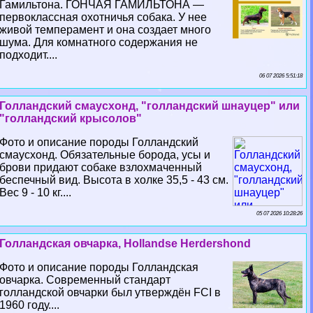
Гамильтона. ГОНЧАЯ ГАМИЛЬТОНА —
первоклассная охотничья собака. У нее
живой темперамент и она создает много
шума. Для комнатного содержания не
подходит....
06 07 2026 5:51:18
Голландский смаусхонд, "голландский шнауцер" или
"голландский крысолов"
Фото и описание породы Голландский
смаусхонд. Обязательные борода, усы и
брови придают собаке взлохмаченный
беспечный вид. Высота в холке 35,5 - 43 см.
Вес 9 - 10 кг....
05 07 2026 10:28:26
Голландская овчарка, Hollandse Herdershond
Фото и описание породы Голландская
овчарка. Современный стандарт
голландской овчарки был утверждён FCI в
1960 году....