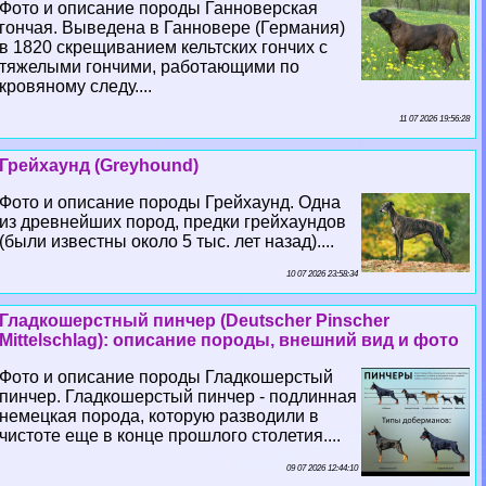
Фото и описание породы Ганноверская
гончая. Выведена в Ганновере (Германия)
в 1820 скрещиванием кельтских гончих с
тяжелыми гончими, работающими по
кровяному следу....
11 07 2026 19:56:28
Грейхаунд (Greyhound)
Фото и описание породы Грейхаунд. Одна
из древнейших пород, предки грейхаундов
(были известны около 5 тыс. лет назад)....
10 07 2026 23:58:34
Гладкошерстный пинчер (Deutscher Pinscher
Mittelschlag): описание породы, внешний вид и фото
Фото и описание породы Гладкошерстый
пинчер. Гладкошерстый пинчер - подлинная
немецкая порода, которую разводили в
чистоте еще в конце прошлого столетия....
09 07 2026 12:44:10