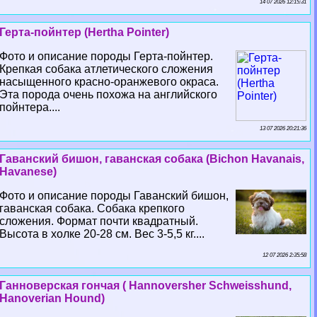
14 07 2026 12:15:31
Герта-пойнтер (Hertha Pointer)
Фото и описание породы Герта-пойнтер.
Крепкая собака атлетического сложения
насыщенного красно-оранжевого окраса.
Эта порода очень похожа на английского
пойнтера....
13 07 2026 20:21:36
Гаванский бишон, гаванская собака (Bichon Havanais,
Havanese)
Фото и описание породы Гаванский бишон,
гаванская собака. Собака крепкого
сложения. Формат почти квадратный.
Высота в холке 20-28 см. Вес 3-5,5 кг....
12 07 2026 2:35:58
Ганноверская гончая ( Hannoversher Schweisshund,
Hanoverian Hound)