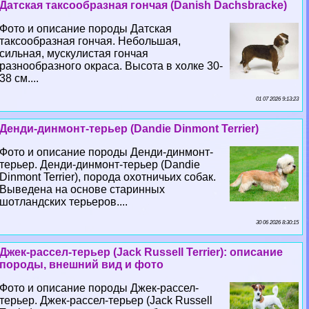
Датская таксообразная гончая (Danish Dachsbracke)
Фото и описание породы Датская
таксообразная гончая. Небольшая,
сильная, мускулистая гончая
разнообразного окраса. Высота в холке 30-
38 см....
01 07 2026 9:13:23
Денди-динмонт-терьер (Dandie Dinmont Terrier)
Фото и описание породы Денди-динмонт-
терьер. Денди-динмонт-терьер (Dandie
Dinmont Terrier), порода охотничьих собак.
Выведена на основе старинных
шотландских терьеров....
30 06 2026 8:30:15
Джек-рассел-терьер (Jack Russell Terrier): описание
породы, внешний вид и фото
Фото и описание породы Джек-рассел-
терьер. Джек-рассел-терьер (Jack Russell