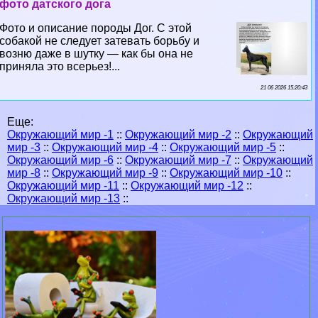
фото датского дога
Фото и описание породы Дог. С этой
собакой не следует затевать борьбу и
возню даже в шутку — как бы она не
приняла это всерьез!...
21 06 2026 15:20:43
Еще:
Окружающий мир -1
::
Окружающий мир -2
::
Окружающий
мир -3
::
Окружающий мир -4
::
Окружающий мир -5
::
Окружающий мир -6
::
Окружающий мир -7
::
Окружающий
мир -8
::
Окружающий мир -9
::
Окружающий мир -10
::
Окружающий мир -11
::
Окружающий мир -12
::
Окружающий мир -13
::