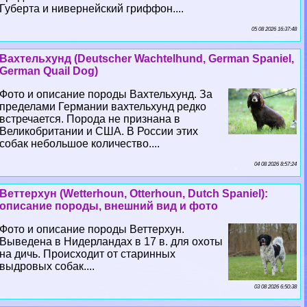
Губерта и нивернейский гриффон....
05 08 2026 16:37:48
Вахтельхунд (Deutscher Wachtelhund, German Spaniel,
German Quail Dog)
Фото и описание породы Вахтельхунд. За
пределами Германии вахтельхунд редко
встречается. Порода не признана в
Великобритании и США. В России этих
собак небольшое количество....
04 08 2026 8:57:24
Веттерхун (Wetterhoun, Otterhoun, Dutch Spaniel):
описание породы, внешний вид и фото
Фото и описание породы Веттерхун.
Выведена в Нидерландах в 17 в. для охоты
на дичь. Происходит от старинных
выдровых собак....
03 08 2026 6:50:38