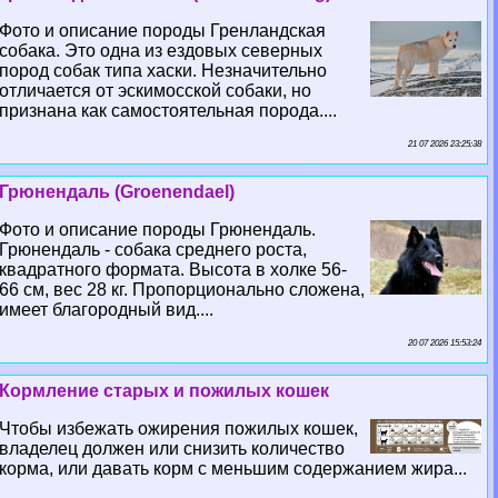
Фото и описание породы Гренландская
собака. Это одна из ездовых северных
пород собак типа хаски. Незначительно
отличается от эскимосской собаки, но
признана как самостоятельная порода....
21 07 2026 23:25:38
Грюнендаль (Groenendael)
Фото и описание породы Грюнендаль.
Грюнендаль - собака среднего роста,
квадратного формата. Высота в холке 56-
66 см, вес 28 кг. Пропорционально сложена,
имеет благородный вид....
20 07 2026 15:53:24
Кормление старых и пожилых кошек
Чтобы избежать ожирения пожилых кошек,
владелец должен или снизить количество
корма, или давать корм с меньшим содержанием жира...