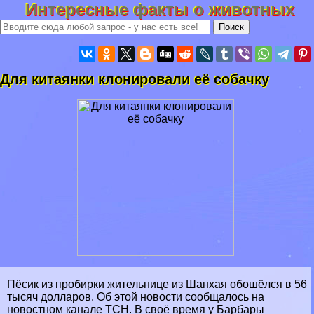
Интересные факты о животных
Для китаянки клонировали её собачку
Пёсик из пробирки жительнице из Шанхая обошёлся в 56
тысяч долларов. Об этой новости сообщалось на
новостном канале ТСН. В своё время у Барбары