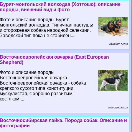
Бурят-монгольский волкодав (Хоттошо): описание
породы, внешний вид и фото
Фото и описание породы Бурят-
монгольский волкодав. Типичная пастушья
и сторожевая собака народной селекции.
Заводской тип пока не стабилен....
09 08 2026 7:47:23
Восточноевропейская овчарка (East European
Shepherd)
Фото и описание породы
Восточноевропейская овчарка.
Восточноевропейская овчарка - собака
крепкого сухого типа конституции,
мускулистая, с хорошо развитым
костяком....
08 08 2026 15:51:23
Восточносибирская лайка. Порода собак. Описание и
фотографии