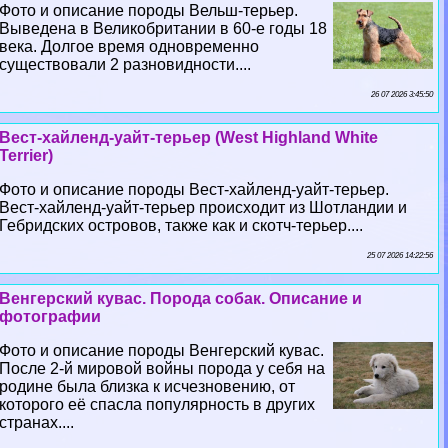
Фото и описание породы Вельш-терьер.
Выведена в Великобритании в 60-е годы 18
века. Долгое время одновременно
существовали 2 разновидности....
26 07 2026 3:45:50
Вест-хайленд-уайт-терьер (West Highland White
Terrier)
Фото и описание породы Вест-хайленд-уайт-терьер.
Вест-хайленд-уайт-терьер происходит из Шотландии и
Гебридских островов, также как и скотч-терьер....
25 07 2026 14:22:56
Венгерский кувас. Порода собак. Описание и
фотографии
Фото и описание породы Венгерский кувас.
После 2-й мировой войны порода у себя на
родине была близка к исчезновению, от
которого её спасла популярность в других
странах....