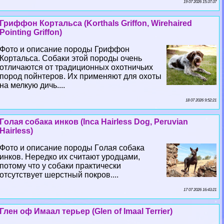
19 07 2026 15:37:37
Гриффон Кортальса (Korthals Griffon, Wirehaired
Pointing Griffon)
Фото и описание породы Гриффон
Кортальса. Собаки этой породы очень
отличаются от традиционных охотничьих
пород пойнтеров. Их применяют для охоты
на мелкую дичь....
18 07 2026 9:52:21
Гoлая собака инков (Inca Hairless Dog, Peruvian
Hairless)
Фото и описание породы Гoлая собака
инков. Нередко их считают уpoдцами,
потому что у собаки пpaктически
отсутствует шерстный покров....
17 07 2026 16:43:21
Глен оф Имаал терьер (Glen of Imaal Terrier)