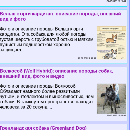
24 07 2026 19:15:40
Вельш к opги кардиган: описание породы, внешний
вид и фото
Фото и описание породы Вельш к opги
кардиган. Эта собака для любой погоды
густая шерсть с грубоватой остью и мягким
пушистым подшерстком хорошо
защищает....
23 07 2026 2:51:53
Волкособ (Wolf Hybrid): описание породы собак,
внешний вид, фото и видео
Фото и описание породы Волкособ.
Обладают намного более развитыми
чутьем, интеллектом и выносливостью, чем
собаки. В замкнутом прострaнcтве находят
человека за 20 секунд....
22 07 2026 13:25:50
Гренландская собака (Greenland Dog)