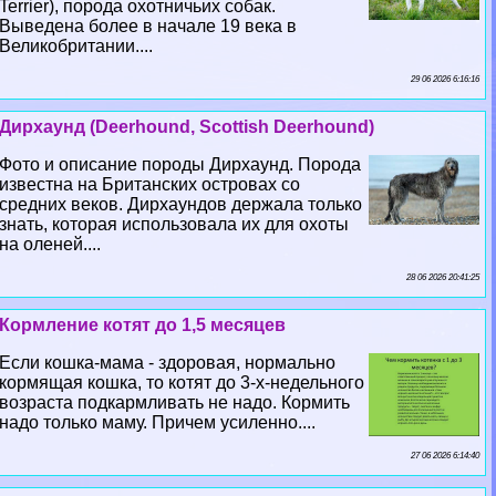
Terrier), порода охотничьих собак.
Выведена более в начале 19 века в
Великобритании....
29 06 2026 6:16:16
Дирхаунд (Deerhound, Scottish Deerhound)
Фото и описание породы Дирхаунд. Порода
известна на Британских островах со
средних веков. Дирхаундов держала только
знать, которая использовала их для охоты
на оленей....
28 06 2026 20:41:25
Кормление котят до 1,5 месяцев
Если кошка-мама - здоровая, нормально
кормящая кошка, то котят до 3-х-недельного
возраста подкармливать не надо. Кормить
надо только маму. Причем усиленно....
27 06 2026 6:14:40