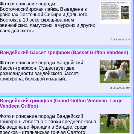
Фото и описание породы
Восточносибирская лайка. Выведена в
районах Восточной Сибири и Дальнего
Востока в 19 веке скрещиванием
эвенкийских, ламутских, амурских и других
лаек для охоты....
07 08 2026 14:13:15
Вандейский бассет-гриффон (Basset Griffon Vendeen)
Фото и описание породы Вандейский
бассет-гриффон. Существует две
разновидности вандейского бассет-
гриффона: большой и малый....
06 08 2026 23:14:59
Вандейский гриффон (Grand Griffon Vendeen, Large
Vendeen Griffon)
Фото и описание породы Вандейский
гриффон. Известна с эпохи средневековья.
Выведена во Франции в Вандее, среди
предков - итальянская гончая Святого