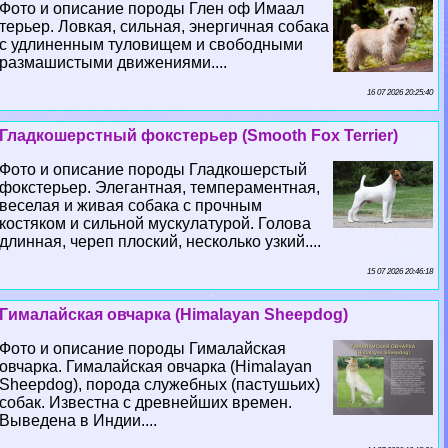
Фото и описание породы Глен оф Имаал
терьер. Ловкая, сильная, энергичная собака
с удлиненным туловищем и свободными
размашистыми движениями....
16 07 2026 20:25:40
Гладкошерстный фокстерьер (Smooth Fox Terrier)
Фото и описание породы Гладкошерстый
фокстерьер. Элегантная, темпераментная,
веселая и живая собака с прочным
костяком и сильной мускулатурой. Голова
длинная, череп плоский, несколько узкий....
15 07 2026 20:46:18
Гималайская овчарка (Himalayan Sheepdog)
Фото и описание породы Гималайская
овчарка. Гималайская овчарка (Himalayan
Sheepdog), порода служебных (пастушьих)
собак. Известна с древнейших времен.
Выведена в Индии....