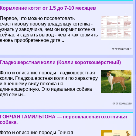
Кормление котят от 1,5 до 7-10 месяцев
Первое, что можно посоветовать
счастливому новому владельцу котенка -
узнать у заводчика, чем он кормит котенка
сейчас и сделать вывод - чем и как кормить
вновь приобретенное дитя...
08 07 2026 21:39:11
Гладкошерстная колли (Колли короткошёрстный)
Фото и описание породы Гладкошерстная
колли. Гладкошерстная колли по хаpaктеру
и внешнему виду похожа на
длинношерстную. Это идеальная собака
для семьи....
07 07 2026 9:13:58
ГОНЧАЯ ГАМИЛЬТОНА — первоклассная охотничья
собака.
Фото и описание породы Гончая