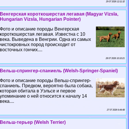
29 07 2026 12:11:32
Венгерская короткошерстая легавая (Magyar Vizsla,
Hungarian Vizsla, Hungarian Pointer)
Фото и описание породы Венгерская
короткошерстая легавая. Известна с 10
века. Выведена в Венгрии. Одна из самых
чистокровных пород происходит от
восточных гончих....
28 07 2026 10:10:21
Вельш-спрингер-спаниель (Welsh-Springer-Spaniel)
Фото и описание породы Вельш-спрингер-
спаниель. Предком, вероятно была собака,
которая обитала в Уэльсе и первое
упоминание о ней относится к началу 14
века....
27 07 2026 6:44:48
Вельш-терьер (Welsh Terrier)