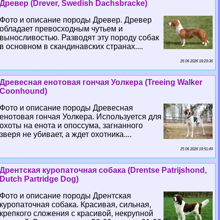
Древер (Drever, Swedish Dachsbracke)
Фото и описание породы Древер. Древер
обладает превосходным чутьем и
выносливостью. Разводят эту породу собак
в основном в скандинавских странах....
26 06 2026 18:29:36
Древесная енотовая гончая Уолкера (Treeing Walker
Coonhound)
Фото и описание породы Древесная
енотовая гончая Уолкера. Используется для
охоты на енота и опоссума, загнанного
зверя не убивает, а ждет охотника....
25 06 2026 19:51:49
Дрентская куропаточная собака (Drentse Patrijshond,
Dutch Partridge Dog)
Фото и описание породы Дрентская
куропаточная собака. Красивая, сильная,
крепкого сложения с красивой, некрупной