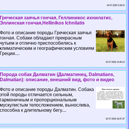
04 07 2026 5:36:51
Греческая заячья гончая, Геллиникос ихнилатис,
Эллинская гончая,Hellinikos Ichnilatis
Фото и описание породы Греческая заячья
гончая. Собаки обладают прекрасным
чутьем и отлично приспособились к
климатическим и географическим условиям
Греции....
03 07 2026 15:40:12
Порода собак Далматин (Далматинец, Dalmatians,
Dalmatian): описание, внешний вид, фото и видео
Фото и описание породы Далматин. Собака
этой породы отличается сильным,
гармоничным и пропорциональным
мускулистым телосложением, вынослива,
способна к длительному бегу....
02 07 2026 18:47:37