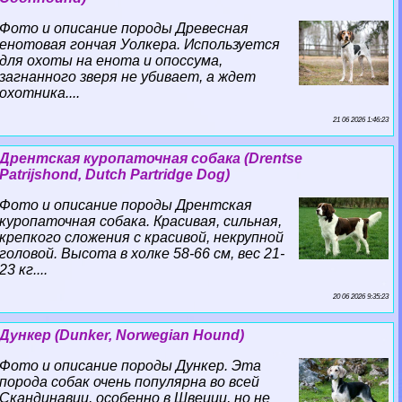
Фото и описание породы Древесная
енотовая гончая Уолкера. Используется
для охоты на енота и опоссума,
загнанного зверя не убивает, а ждет
охотника....
21 06 2026 1:46:23
Дрентская куропаточная собака (Drentse
Patrijshond, Dutch Partridge Dog)
Фото и описание породы Дрентская
куропаточная собака. Красивая, сильная,
крепкого сложения с красивой, некрупной
головой. Высота в холке 58-66 см, вес 21-
23 кг....
20 06 2026 9:35:23
Дункер (Dunker, Norwegian Hound)
Фото и описание породы Дункер. Эта
порода собак очень популярна во всей
Скандинавии, особенно в Швеции, но не