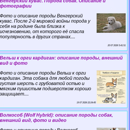
Венгерский кувас. Порода собак. Описание и
фотографии
Фото и описание породы Венгерский
кувас. После 2-й мировой войны порода у
себя на родине была близка к
исчезновению, от которого её спасла
популярность в других странах....
20 07 2026 5:41:51
Вельш к opги кардиган: описание породы, внешний
вид и фото
Фото и описание породы Вельш к opги
кардиган. Эта собака для любой погоды
густая шерсть с грубоватой остью и
мягким пушистым подшерстком хорошо
защищает....
19 07 2026 22:24:45
Волкособ (Wolf Hybrid): описание породы собак,
внешний вид, фото и видео