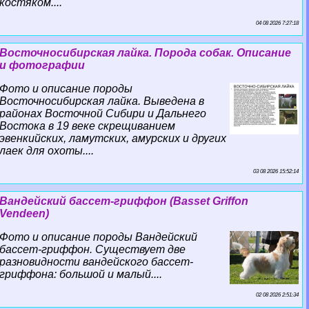
костяком....
04 08 2026 7:27:18
Восточносибирская лайка. Порода собак. Описание
и фотографии
Фото и описание породы
Восточносибирская лайка. Выведена в
районах Восточной Сибири и Дальнего
Востока в 19 веке скрещиванием
эвенкийских, ламутских, амурских и других
лаек для охоты....
03 08 2026 15:52:14
Вандейский бассет-гриффон (Basset Griffon
Vendeen)
Фото и описание породы Вандейский
бассет-гриффон. Существует две
разновидности вандейского бассет-
гриффона: большой и малый....
02 08 2026 2:51:34