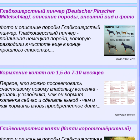
Гладкошерстный пинчер (Deutscher Pinscher
Mittelschlag): описание породы, внешний вид и фото
Фото и описание породы Гладкошерстый
пинчер. Гладкошерстый пинчер -
подлинная немецкая порода, которую
разводили в чистоте еще в конце
прошлого столетия....
05 07 2026 1:47:11
Кормление котят от 1,5 до 7-10 месяцев
Первое, что можно посоветовать
счастливому новому владельцу котенка -
узнать у заводчика, чем он кормит
котенка сейчас и сделать вывод - чем и
как кормить вновь приобретенное дитя...
04 07 2026 18:19:11
Гладкошерстная колли (Колли короткошёрстный)
Фото и описание породы Гладкошерстная