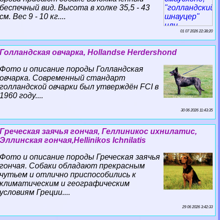
беспечный вид. Высота в холке 35,5 - 43
см. Вес 9 - 10 кг....
01 07 2026 22:38:20
Голландская овчарка, Hollandse Herdershond
Фото и описание породы Голландская
овчарка. Современный стандарт
голландской овчарки был утверждён FCI в
1960 году....
30 06 2026 11:43:35
Греческая заячья гончая, Геллиникос ихнилатис,
Эллинская гончая,Hellinikos Ichnilatis
Фото и описание породы Греческая заячья
гончая. Собаки обладают прекрасным
чутьем и отлично приспособились к
климатическим и географическим
условиям Греции....
29 06 2026 3:42:33