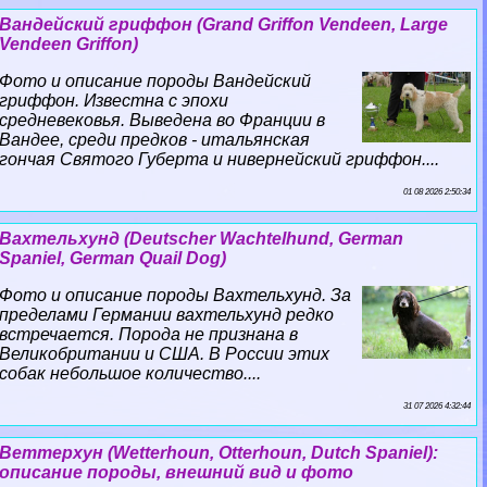
Вандейский гриффон (Grand Griffon Vendeen, Large
Vendeen Griffon)
Фото и описание породы Вандейский
гриффон. Известна с эпохи
средневековья. Выведена во Франции в
Вандее, среди предков - итальянская
гончая Святого Губерта и нивернейский гриффон....
01 08 2026 2:50:34
Вахтельхунд (Deutscher Wachtelhund, German
Spaniel, German Quail Dog)
Фото и описание породы Вахтельхунд. За
пределами Германии вахтельхунд редко
встречается. Порода не признана в
Великобритании и США. В России этих
собак небольшое количество....
31 07 2026 4:32:44
Веттерхун (Wetterhoun, Otterhoun, Dutch Spaniel):
описание породы, внешний вид и фото