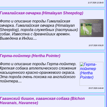
11 07 2026 12:38:43
Гималайская овчарка (Himalayan Sheepdog)
Фото и описание породы Гималайская
овчарка. Гималайская овчарка (Himalayan
Sheepdog), порода служебных (пастушьих)
собак. Известна с древнейших времен.
Выведена в Индии....
10 07 2026 9:56:20
Герта-пойнтер (Hertha Pointer)
Фото и описание породы Герта-пойнтер.
Крепкая собака атлетического сложения
насыщенного красно-оранжевого окраса.
Эта порода очень похожа на английского
пойнтера....
09 07 2026 6:44:44
Гаванский бишон, гаванская собака (Bichon
Havanais, Havanese)