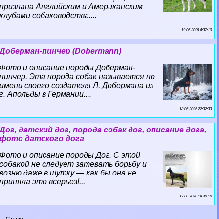
признана Английским и Американским
клубами собаководства....
19 06 2026 4:37:10
Доберман-пинчер (Dobermann)
Фото и описание породы Доберман-
пинчер. Эта порода собак называется по
имени своего создателя Л. Добермана из
г. Апольды в Германии....
18 06 2026 22:32:33
Дог, датский дог, порода собак дог, описание дога,
фото датского дога
Фото и описание породы Дог. С этой
собакой не следует затевать борьбу и
возню даже в шутку — как бы она не
приняла это всерьез!...
17 06 2026 19:40:10