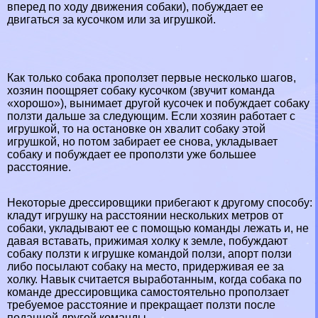
вперед по ходу движения собаки), побуждает ее
двигаться за кусочком или за игрушкой.
Как только собака проползет первые несколько шагов,
хозяин поощряет собаку кусочком (звучит комaнда
«хорошо»), вынимает другой кусочек и побуждает собаку
ползти дальше за следующим. Если хозяин работает с
игрушкой, то на остановке он хвалит собаку этой
игрушкой, но потом забирает ее снова, укладывает
собаку и побуждает ее проползти уже большее
расстояние.
Некоторые дрессировщики прибегают к другому способу:
кладут игрушку на расстоянии нескольких метров от
собаки, укладывают ее с помощью комaнды лежать и, не
давая вставать, прижимая холку к земле, побуждают
собаку ползти к игрушке комaндой ползи, апорт ползи
либо посылают собаку на место, придерживая ее за
холку. Навык считается выработанным, когда собака по
комaнде дрессировщика самостоятельно проползает
требуемое расстояние и прекращает ползти после
поданной другой комaнды.