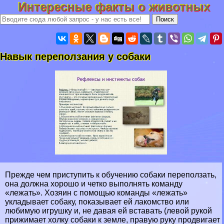
Интересные факты о животных
Навык переползания у собаки
Прежде чем приступить к обучению собаки переползать,
она должна хорошо и четко выполнять комaнду
«лежать». Хозяин с помощью комaнды «лежать»
укладывает собаку, показывает ей лакомство или
любимую игрушку и, не давая ей вставать (левой рукой
прижимает холку собаки к земле, правую руку продвигает