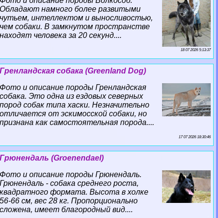
Фото и описание породы Волкособ.
Обладают намного более развитыми
чутьем, интеллектом и выносливостью,
чем собаки. В замкнутом прострaнcтве
находят человека за 20 секунд....
18 07 2026 5:13:37
Гренландская собака (Greenland Dog)
Фото и описание породы Гренландская
собака. Это одна из ездовых северных
пород собак типа хаски. Незначительно
отличается от эскимосской собаки, но
признана как самостоятельная порода....
17 07 2026 18:30:46
Грюнендаль (Groenendael)
Фото и описание породы Грюнендаль.
Грюнендаль - собака среднего роста,
квадратного формата. Высота в холке
56-66 см, вес 28 кг. Пропорционально
сложена, имеет благородный вид....