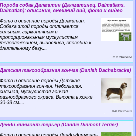
Порода собак Далматин (Далматинец, Dalmatians,
Dalmatian): описание, внешний вид, фото и видео
Фото и описание породы Далматин.
Собака этой породы отличается
сильным, гармоничным и
пропорциональным мускулистым
телосложением, вынослива, способна к
длительному бегу....
28 06 2026 3:46:14
Датская таксообразная гончая (Danish Dachsbracke)
Фото и описание породы Датская
таксообразная гончая. Небольшая,
сильная, мускулистая гончая
разнообразного окраса. Высота в холке
30-38 см....
27 06 2026 17:49:15
Денди-динмонт-терьер (Dandie Dinmont Terrier)
Фото и описание породы Денди-динмонт-