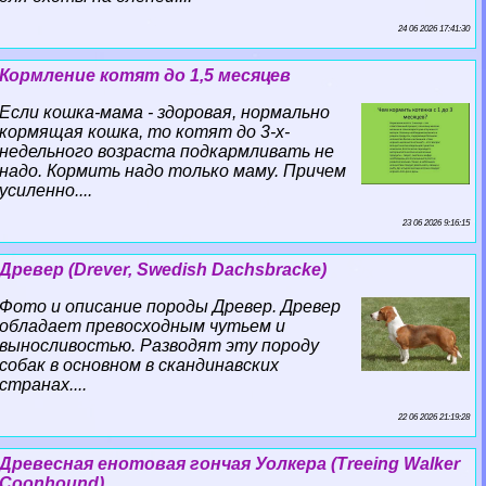
24 06 2026 17:41:30
Кормление котят до 1,5 месяцев
Если кошка-мама - здоровая, нормально
кормящая кошка, то котят до 3-х-
недельного возраста подкармливать не
надо. Кормить надо только маму. Причем
усиленно....
23 06 2026 9:16:15
Древер (Drever, Swedish Dachsbracke)
Фото и описание породы Древер. Древер
обладает превосходным чутьем и
выносливостью. Разводят эту породу
собак в основном в скандинавских
странах....
22 06 2026 21:19:28
Древесная енотовая гончая Уолкера (Treeing Walker
Coonhound)