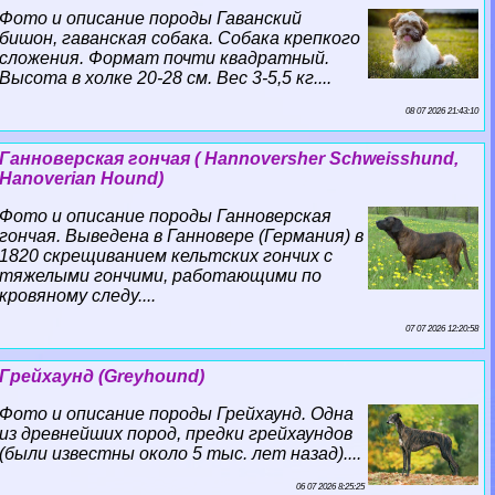
Фото и описание породы Гаванский
бишон, гаванская собака. Собака крепкого
сложения. Формат почти квадратный.
Высота в холке 20-28 см. Вес 3-5,5 кг....
08 07 2026 21:43:10
Ганноверская гончая ( Hannoversher Schweisshund,
Hanoverian Hound)
Фото и описание породы Ганноверская
гончая. Выведена в Ганновере (Германия) в
1820 скрещиванием кельтских гончих с
тяжелыми гончими, работающими по
кровяному следу....
07 07 2026 12:20:58
Грейхаунд (Greyhound)
Фото и описание породы Грейхаунд. Одна
из древнейших пород, предки грейхаундов
(были известны около 5 тыс. лет назад)....
06 07 2026 8:25:25