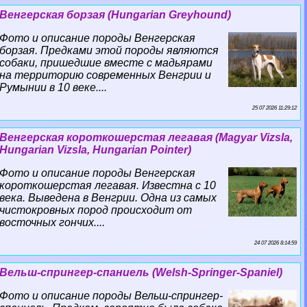
Венгерская борзая (Hungarian Greyhound)
Фото и описание породы Венгерская
борзая. Предками этой породы являются
собаки, пришедшие вместе с мадьярами
на территорию современных Венгрии и
Румынии в 10 веке....
25 07 2026 11:29:12
Венгерская короткошерстая легавая (Magyar Vizsla,
Hungarian Vizsla, Hungarian Pointer)
Фото и описание породы Венгерская
короткошерстая легавая. Известна с 10
века. Выведена в Венгрии. Одна из самых
чистокровных пород происходит от
восточных гончих....
24 07 2026 8:14:59
Вельш-спрингер-спаниель (Welsh-Springer-Spaniel)
Фото и описание породы Вельш-спрингер-