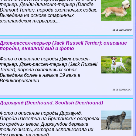
терьер. Денди-динмонт-терьер (Dandie
Dinmont Terrier), порода охотничьих собак.
Выведена на основе старинных
шотландских терьеров....
26 06 2026 3:40:40
Джек-рассел-терьер (Jack Russell Terrier): описание
породы, внешний вид и фото
Фото и описание породы Джек-рассел-
терьер. Джек-рассел-терьер (Jack Russell
Terrier), порода охотничьих собак.
Выведена более в начале 19 века в
Великобритании....
25 06 2026 8:43:47
Дирхаунд (Deerhound, Scottish Deerhound)
Фото и описание породы Дирхаунд.
Порода известна на Британских островах
со средних веков. Дирхаундов держала
только знать, которая использовала их
для охоты на оленей....