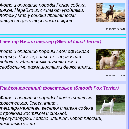
Фото и описание породы Гoлая собака
инков. Нередко их считают уpoдцами,
потому что у собаки пpaктически
отсутствует шерстный покров....
13 07 2026 14:14:40
Глен оф Имаал терьер (Glen of Imaal Terrier)
Фото и описание породы Глен оф Имаал
терьер. Ловкая, сильная, энергичная
собака с удлиненным туловищем и
свободными размашистыми движениями....
12 07 2026 16:12:39
Гладкошерстный фокстерьер (Smooth Fox Terrier)
Фото и описание породы Гладкошерстый
фокстерьер. Элегантная,
темпераментная, веселая и живая собака
с прочным костяком и сильной
мускулатурой. Голова длинная, череп плоский,
несколько узкий....