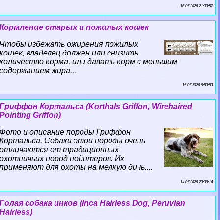
16 07 2026 21:33:57
Кормление старых и пожилых кошек
Чтобы избежать ожирения пожилых
кошек, владелец должен или снизить
количество корма, или давать корм с меньшим
содержанием жира...
15 07 2026 8:53:53
Гриффон Кортальса (Korthals Griffon, Wirehaired
Pointing Griffon)
Фото и описание породы Гриффон
Кортальса. Собаки этой породы очень
отличаются от традиционных
охотничьих пород пойнтеров. Их
применяют для охоты на мелкую дичь....
14 07 2026 23:39:14
Гoлая собака инков (Inca Hairless Dog, Peruvian
Hairless)