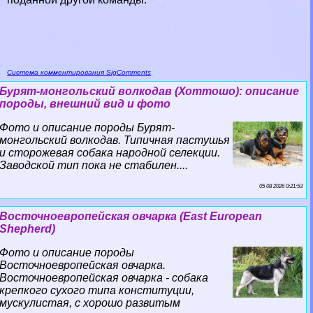
Система комментирования SigComments
Бурят-монгольский волкодав (Хоттошо): описание
породы, внешний вид и фото
Фото и описание породы Бурят-
монгольский волкодав. Типичная пастушья
и сторожевая собака народной селекции.
Заводской тип пока не стабилен....
05 08 2026 0:21:53
Восточноевропейская овчарка (East European
Shepherd)
Фото и описание породы
Восточноевропейская овчарка.
Восточноевропейская овчарка - собака
крепкого сухого типа конституции,
мускулистая, с хорошо развитым