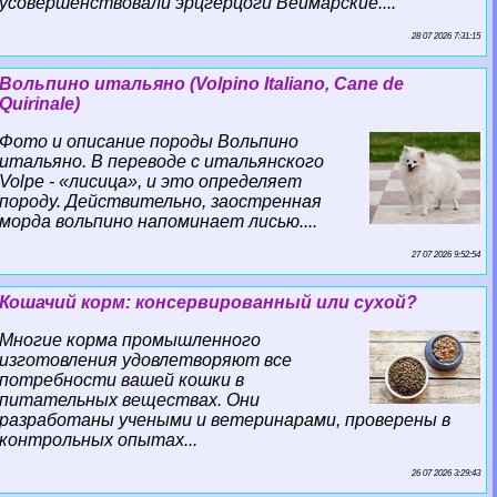
усовершенствовали эрцгерцоги Веймарские....
28 07 2026 7:31:15
Вольпино итальяно (Volpino Italiano, Cane de
Quirinale)
Фото и описание породы Вольпино
итальяно. В переводе с итальянского
Volpe - «лисица», и это определяет
породу. Действительно, заостренная
морда вольпино напоминает лисью....
27 07 2026 9:52:54
Кошачий корм: консервированный или сухой?
Многие корма промышленного
изготовления удовлетворяют все
потребности вашей кошки в
питательных веществах. Они
разработаны учеными и ветеринарами, проверены в
контрольных опытах...
26 07 2026 3:29:43