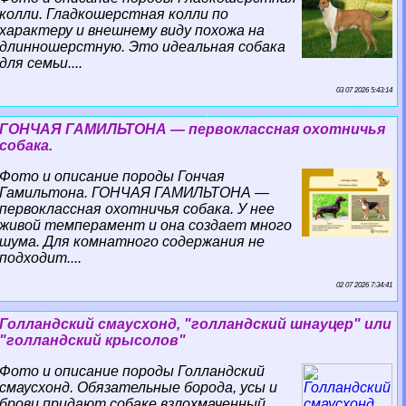
колли. Гладкошерстная колли по
хаpaктеру и внешнему виду похожа на
длинношерстную. Это идеальная собака
для семьи....
03 07 2026 5:43:14
ГОНЧАЯ ГАМИЛЬТОНА — первоклассная охотничья
собака.
Фото и описание породы Гончая
Гамильтона. ГОНЧАЯ ГАМИЛЬТОНА —
первоклассная охотничья собака. У нее
живой темперамент и она создает много
шума. Для комнатного содержания не
подходит....
02 07 2026 7:34:41
Голландский смаусхонд, "голландский шнауцер" или
"голландский крысолов"
Фото и описание породы Голландский
смаусхонд. Обязательные борода, усы и
брови придают собаке взлохмаченный