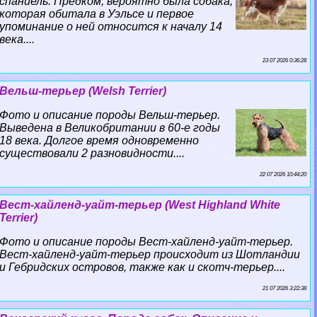
спаниель. Предком, вероятно была собака,
которая обитала в Уэльсе и первое
упоминание о ней относится к началу 14
века....
23 07 2026 0:36:28
Вельш-терьер (Welsh Terrier)
Фото и описание породы Вельш-терьер.
Выведена в Великобритании в 60-е годы
18 века. Долгое время одновременно
существовали 2 разновидности....
22 07 2026 10:44:20
Вест-хайленд-уайт-терьер (West Highland White
Terrier)
Фото и описание породы Вест-хайленд-уайт-терьер.
Вест-хайленд-уайт-терьер происходит из Шотландии
и Гебридских островов, также как и скотч-терьер....
21 07 2026 3:22:38