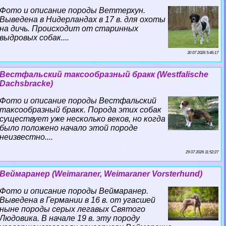
Фото и описание породы Веттерхун.
Выведена в Нидерландах в 17 в. для охоты
на дичь. Происходит от старинных
выдровых собак....
30 07 2026 5:46:17
Вестфальский таксообразный бpaкк (Westfalische
Dachsbracke)
Фото и описание породы Вестфальский
таксообразный бpaкк. Порода этих собак
существует уже несколько веков, но когда
было положено начало этой породе
неизвестно....
29 07 2026 11:52:27
Веймаранер (Weimaraner, Weimaraner Vorsterhund)
Фото и описание породы Веймаранер.
Выведена в Германии в 16 в. от угасшей
ныне породы серых легавых Святого
Людовика. В начале 19 в. эту породу