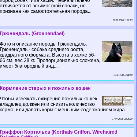
пород собак типа хаски. Незначительно
отличается от эскимосской собаки, но
признана как самостоятельная порода....
19 07 2026 11:12:25
Грюнендаль (Groenendael)
Фото и описание породы Грюнендаль.
Грюнендаль - собака среднего роста,
квадратного формата. Высота в холке 56-
66 см, вес 28 кг. Пропорционально сложена,
имеет благородный вид....
18 07 2026 3:22:50
Кормление старых и пожилых кошек
Чтобы избежать ожирения пожилых кошек,
владелец должен или снизить количество
корма, или давать корм с меньшим содержанием жира...
17 07 2026 20:26:10
Гриффон Кортальса (Korthals Griffon, Wirehaired