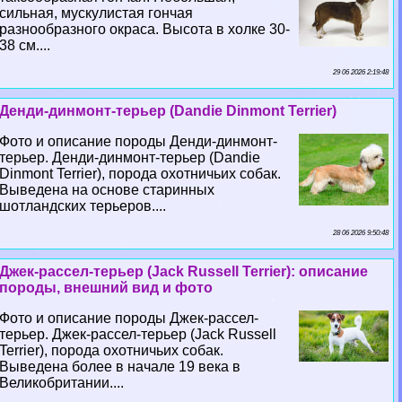
сильная, мускулистая гончая
разнообразного окраса. Высота в холке 30-
38 см....
29 06 2026 2:19:48
Денди-динмонт-терьер (Dandie Dinmont Terrier)
Фото и описание породы Денди-динмонт-
терьер. Денди-динмонт-терьер (Dandie
Dinmont Terrier), порода охотничьих собак.
Выведена на основе старинных
шотландских терьеров....
28 06 2026 9:50:48
Джек-рассел-терьер (Jack Russell Terrier): описание
породы, внешний вид и фото
Фото и описание породы Джек-рассел-
терьер. Джек-рассел-терьер (Jack Russell
Terrier), порода охотничьих собак.
Выведена более в начале 19 века в
Великобритании....