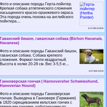
Фото и описание породы Герта-пойнтер.
Крепкая собака атлетического сложения
насыщенного красно-оранжевого окраса.
Эта порода очень похожа на английского
пойнтера....
11 07 2026 22:28:52
Гаванский бишон, гаванская собака (Bichon Havanais,
Havanese)
Фото и описание породы Гаванский бишон,
гаванская собака. Собака крепкого
сложения. Формат почти квадратный.
Высота в холке 20-28 см. Вес 3-5,5 кг....
10 07 2026 2:29:53
Ганноверская гончая ( Hannoversher Schweisshund,
Hanoverian Hound)
Фото и описание породы Ганноверская
гончая. Выведена в Ганновере (Германия)
в 1820 скрещиванием кельтских гончих с
тяжелыми гончими, работающими по