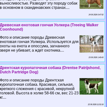
выносливостью. Разводят эту породу собак
в основном в скандинавских странах....
24 06 2026 0:47:52
Древесная енотовая гончая Уолкера (Treeing Walker
Coonhound)
Фото и описание породы Древесная
енотовая гончая Уолкера. Используется для
охоты на енота и опоссума, загнанного
зверя не убивает, а ждет охотника....
23 06 2026 1:40:43
Дрентская куропаточная собака (Drentse Patrijshond,
Dutch Partridge Dog)
Фото и описание породы Дрентская
куропаточная собака. Красивая, сильная,
крепкого сложения с красивой, некрупной
головой. Высота в холке 58-66 см, вес 21-23
кг....
22 06 2026 11:52:18