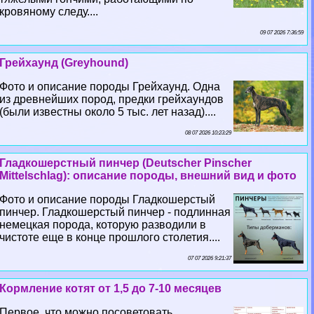
кровяному следу....
09 07 2026 7:36:59
Грейхаунд (Greyhound)
Фото и описание породы Грейхаунд. Одна
из древнейших пород, предки грейхаундов
(были известны около 5 тыс. лет назад)....
08 07 2026 10:23:29
Гладкошерстный пинчер (Deutscher Pinscher
Mittelschlag): описание породы, внешний вид и фото
Фото и описание породы Гладкошерстый
пинчер. Гладкошерстый пинчер - подлинная
немецкая порода, которую разводили в
чистоте еще в конце прошлого столетия....
07 07 2026 9:21:37
Кормление котят от 1,5 до 7-10 месяцев
Первое, что можно посоветовать