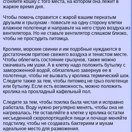
сгоняйте кошку с того места, на котором она лежит в
жаркое время дня.
Чтобы помочь справится с жарой вашим пернатым
друзьям и грызунам - повесьте на одну сторону клетки
влажное полотенце и направьте на него струю воздуха из
вентилятора. Но не ставьте вентилятор слишком близко,
чтобы не простудить питомца.
Кролики, морские свинки и им подобные нуждаются в
достаточном притоке свежего воздуха и тенистом месте.
Чтобы облегчить состояние грызунов, также можно
смачивать им ушки. А в клетку надо положить бутылку с
замороженной водой, обязательно завернув ее в
полотенце, чтобы не вызвать у кролика термический шок.
Следите также за тем, чтобы питомец не грыз полотенце
или бутылку. Если есть возможность, можно положить
кролика на прохладный кафельный пол.
Следите за тем, чтобы поилка была чистая и исправно
работала. Воду нужно регулярно менять, чтобы она не
нагревалась. Не оставляйте в клетке у кролика остатки
несъеденной скоропортящейся пищи и почаще меняйте
подстилку, чтобы не создавать бактериям и мухам
идеальное место для разможения.