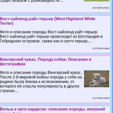
существовали 2 разновидности....
24 07 2026 12:56:21
Вест-хайленд-уайт-терьер (West Highland White
Terrier)
Фото и описание породы Вест-хайленд-уайт-терьер.
Вест-хайленд-уайт-терьер происходит из Шотландии и
Гебридских островов, также как и скотч-терьер....
23 07 2026 16:48:46
Венгерский кувас. Порода собак. Описание и
фотографии
Фото и описание породы Венгерский кувас.
После 2-й мировой войны порода у себя на
родине была близка к исчезновению, от
которого её спасла популярность в других
странах....
22 07 2026 13:25:45
Вельш к opги кардиган: описание породы, внешний