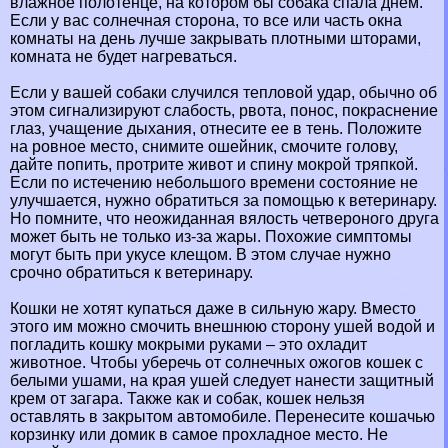
влажное полотенце, на котором бы собака спала днем.
Если у вас солнечная сторона, то все или часть окна
комнаты на день лучше закрывать плотными шторами,
комната не будет нагреваться.
Если у вашей собаки случился тепловой удар, обычно об
этом сигнализируют слабость, рвота, понос, покраснение
глаз, учащение дыхания, отнесите ее в тень. Положите
на ровное место, снимите ошейник, смочите голову,
дайте попить, протрите живот и спину мокрой тряпкой.
Если по истечению небольшого времени состояние не
улучшается, нужно обратиться за помощью к ветеринару.
Но помните, что неожиданная вялость четвероного друга
может быть не только из-за жары. Похожие симптомы
могут быть при укусе клещом. В этом случае нужно
срочно обратиться к ветеринару.
Кошки не хотят купаться даже в сильную жару. Вместо
этого им можно смочить внешнюю сторону ушей водой и
погладить кошку мокрыми руками – это охладит
животное. Чтобы уберечь от солнечных ожогов кошек с
белыми ушами, на края ушей следует нанести защитный
крем от загара. Также как и собак, кошек нельзя
оставлять в закрытом автомобиле. Перенесите кошачью
корзинку или домик в самое прохладное место. Не