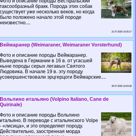
Фото и описание породы Вестфальский
таксообразный бpaкк. Порода этих собак
существует уже несколько веков, но когда
было положено начало этой породе
неизвестно....
31 07 2026 19:35:17
Веймаранер (Weimaraner, Weimaraner Vorsterhund)
Фото и описание породы Веймаранер.
Выведена в Германии в 16 в. от угасшей
ныне породы серых легавых Святого
Людовика. В начале 19 в. эту породу
усовершенствовали эрцгерцоги Веймарские....
30 07 2026 14:24:38
Вольпино итальяно (Volpino Italiano, Cane de
Quirinale)
Фото и описание породы Вольпино
итальяно. В переводе с итальянского Volpe
- «лисица», и это определяет породу.
Действительно, заостренная морда