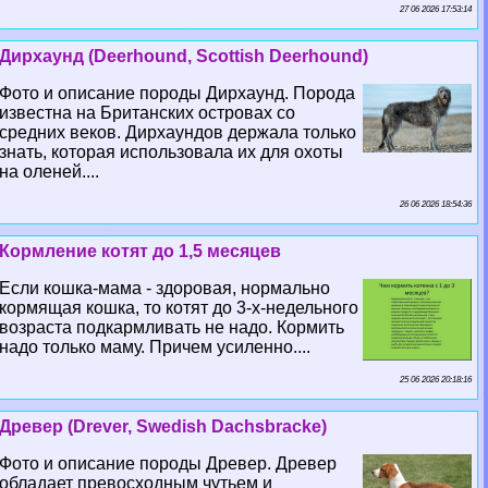
27 06 2026 17:53:14
Дирхаунд (Deerhound, Scottish Deerhound)
Фото и описание породы Дирхаунд. Порода
известна на Британских островах со
средних веков. Дирхаундов держала только
знать, которая использовала их для охоты
на оленей....
26 06 2026 18:54:36
Кормление котят до 1,5 месяцев
Если кошка-мама - здоровая, нормально
кормящая кошка, то котят до 3-х-недельного
возраста подкармливать не надо. Кормить
надо только маму. Причем усиленно....
25 06 2026 20:18:16
Древер (Drever, Swedish Dachsbracke)
Фото и описание породы Древер. Древер
обладает превосходным чутьем и