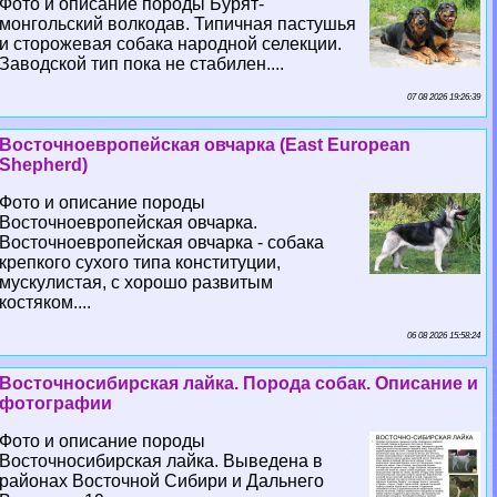
Фото и описание породы Бурят-
монгольский волкодав. Типичная пастушья
и сторожевая собака народной селекции.
Заводской тип пока не стабилен....
07 08 2026 19:26:39
Восточноевропейская овчарка (East European
Shepherd)
Фото и описание породы
Восточноевропейская овчарка.
Восточноевропейская овчарка - собака
крепкого сухого типа конституции,
мускулистая, с хорошо развитым
костяком....
06 08 2026 15:58:24
Восточносибирская лайка. Порода собак. Описание и
фотографии
Фото и описание породы
Восточносибирская лайка. Выведена в
районах Восточной Сибири и Дальнего