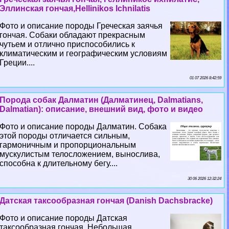
Эллинская гончая,Hellinikos Ichnilatis
Фото и описание породы Греческая заячья
гончая. Собаки обладают прекрасным
чутьем и отлично приспособились к
климатическим и географическим условиям
Греции....
01 07 2026 8:42:59
Порода собак Далматин (Далматинец, Dalmatians,
Dalmatian): описание, внешний вид, фото и видео
Фото и описание породы Далматин. Собака
этой породы отличается сильным,
гармоничным и пропорциональным
мускулистым телосложением, вынослива,
способна к длительному бегу....
30 06 2026 12:32:24
Датская таксообразная гончая (Danish Dachsbracke)
Фото и описание породы Датская
таксообразная гончая. Небольшая,