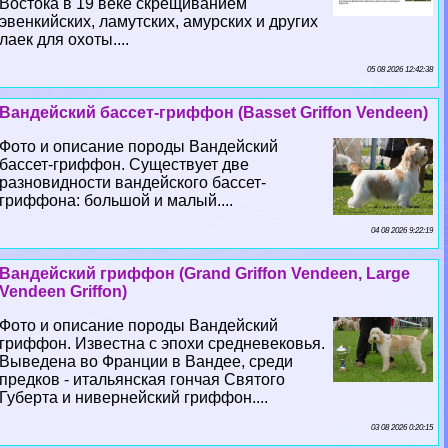
Востока в 19 веке скрещиванием
эвенкийских, ламутских, амурских и других
лаек для охоты....
05 08 2026 12:42:38
Вандейский бассет-гриффон (Basset Griffon Vendeen)
Фото и описание породы Вандейский
бассет-гриффон. Существует две
разновидности вандейского бассет-
гриффона: большой и малый....
04 08 2026 9:22:19
Вандейский гриффон (Grand Griffon Vendeen, Large
Vendeen Griffon)
Фото и описание породы Вандейский
гриффон. Известна с эпохи средневековья.
Выведена во Франции в Вандее, среди
предков - итальянская гончая Святого
Губерта и нивернейский гриффон....
03 08 2026 0:20:15