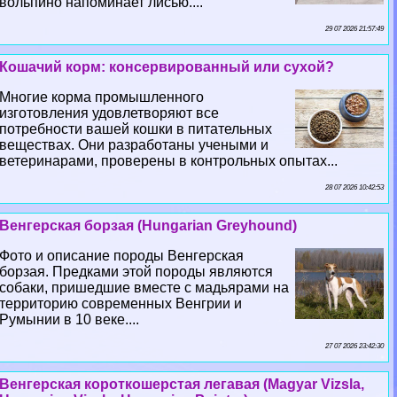
вольпино напоминает лисью....
29 07 2026 21:57:49
Кошачий корм: консервированный или сухой?
Многие корма промышленного
изготовления удовлетворяют все
потребности вашей кошки в питательных
веществах. Они разработаны учеными и
ветеринарами, проверены в контрольных опытах...
28 07 2026 10:42:53
Венгерская борзая (Hungarian Greyhound)
Фото и описание породы Венгерская
борзая. Предками этой породы являются
собаки, пришедшие вместе с мадьярами на
территорию современных Венгрии и
Румынии в 10 веке....
27 07 2026 23:42:30
Венгерская короткошерстая легавая (Magyar Vizsla,