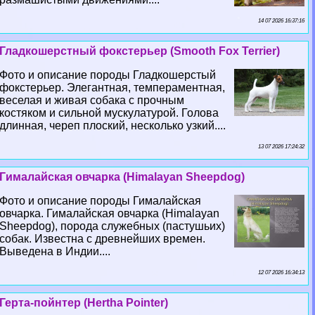
14 07 2026 16:37:16
Гладкошерстный фокстерьер (Smooth Fox Terrier)
Фото и описание породы Гладкошерстый
фокстерьер. Элегантная, темпераментная,
веселая и живая собака с прочным
костяком и сильной мускулатурой. Голова
длинная, череп плоский, несколько узкий....
13 07 2026 17:24:32
Гималайская овчарка (Himalayan Sheepdog)
Фото и описание породы Гималайская
овчарка. Гималайская овчарка (Himalayan
Sheepdog), порода служебных (пастушьих)
собак. Известна с древнейших времен.
Выведена в Индии....
12 07 2026 16:34:13
Герта-пойнтер (Hertha Pointer)