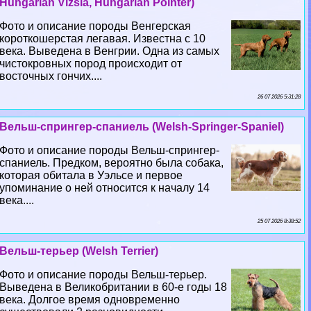
Hungarian Vizsla, Hungarian Pointer)
Фото и описание породы Венгерская
короткошерстая легавая. Известна с 10
века. Выведена в Венгрии. Одна из самых
чистокровных пород происходит от
восточных гончих....
26 07 2026 5:31:28
Вельш-спрингер-спаниель (Welsh-Springer-Spaniel)
Фото и описание породы Вельш-спрингер-
спаниель. Предком, вероятно была собака,
которая обитала в Уэльсе и первое
упоминание о ней относится к началу 14
века....
25 07 2026 8:38:52
Вельш-терьер (Welsh Terrier)
Фото и описание породы Вельш-терьер.
Выведена в Великобритании в 60-е годы 18
века. Долгое время одновременно