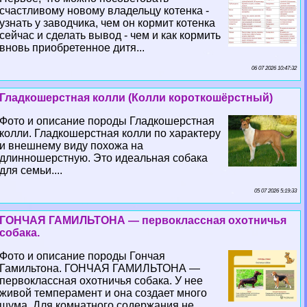
счастливому новому владельцу котенка -
узнать у заводчика, чем он кормит котенка
сейчас и сделать вывод - чем и как кормить
вновь приобретенное дитя...
06 07 2026 10:47:32
Гладкошерстная колли (Колли короткошёрстный)
Фото и описание породы Гладкошерстная
колли. Гладкошерстная колли по хаpaктеру
и внешнему виду похожа на
длинношерстную. Это идеальная собака
для семьи....
05 07 2026 5:19:33
ГОНЧАЯ ГАМИЛЬТОНА — первоклассная охотничья
собака.
Фото и описание породы Гончая
Гамильтона. ГОНЧАЯ ГАМИЛЬТОНА —
первоклассная охотничья собака. У нее
живой темперамент и она создает много
шума. Для комнатного содержания не