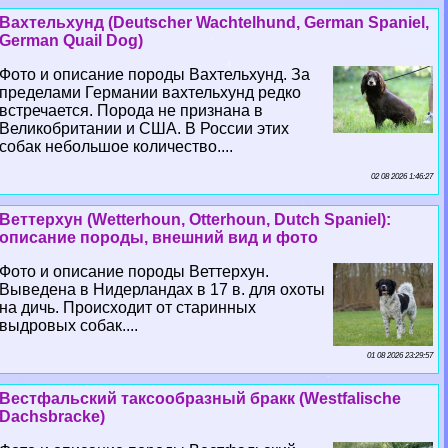
Вахтельхунд (Deutscher Wachtelhund, German Spaniel,
German Quail Dog)
Фото и описание породы Вахтельхунд. За
пределами Германии вахтельхунд редко
встречается. Порода не признана в
Великобритании и США. В России этих
собак небольшое количество....
02 08 2026 1:46:27
Веттерхун (Wetterhoun, Otterhoun, Dutch Spaniel):
описание породы, внешний вид и фото
Фото и описание породы Веттерхун.
Выведена в Нидерландах в 17 в. для охоты
на дичь. Происходит от старинных
выдровых собак....
01 08 2026 23:29:57
Вестфальский таксообразный бpaкк (Westfalische
Dachsbracke)