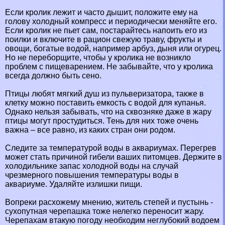
Если кролик лежит и часто дышит, положите ему на
голову холодный компресс и периодически меняйте его.
Если кролик не пьет сам, постарайтесь напоить его из
поилки и включите в рацион свежую траву, фрукты и
овощи, богатые водой, например арбуз, дыня или огурец.
Но не переборщите, чтобы у кролика не возникло
проблем с пищеварением. Не забывайте, что у кролика
всегда должно быть сено.
Птицы любят мягкий душ из пульверизатора, также в
клетку можно поставить емкость с водой для купанья.
Однако нельзя забывать, что на сквозняке даже в жару
птицы могут простудиться. Тень для них тоже очень
важна – все равно, из каких стран они родом.
Следите за температурой воды в аквариумах. Перегрев
может стать причиной гибели ваших питомцев. Держите в
холодильнике запас холодной воды на случай
чрезмерного повышения температуры воды в
аквариуме. Удаляйте излишки пищи.
Вопреки расхожему мнению, житель степей и пустынь -
сухопутная черепашка тоже нелегко переносит жару.
Черепахам втакую погоду необходим неглубокий водоем