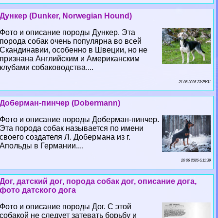
Дункер (Dunker, Norwegian Hound)
Фото и описание породы Дункер. Эта
порода собак очень популярна во всей
Скандинавии, особенно в Швеции, но не
признана Английским и Американским
клубами собаководства....
21 06 2026 23:25:31
Доберман-пинчер (Dobermann)
Фото и описание породы Доберман-пинчер.
Эта порода собак называется по имени
своего создателя Л. Добермана из г.
Апольды в Германии....
20 06 2026 6:11:39
Дог, датский дог, порода собак дог, описание дога,
фото датского дога
Фото и описание породы Дог. С этой
собакой не следует затевать борьбу и