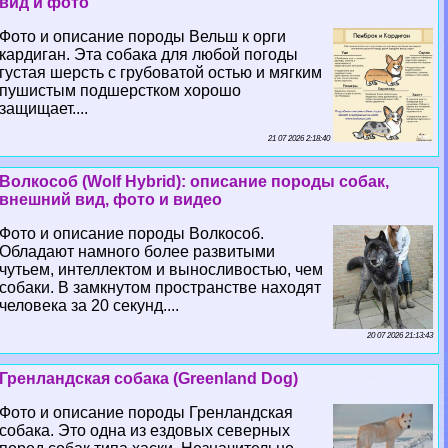
вид и фото
Фото и описание породы Вельш к opги
кардиган. Эта собака для любой погоды
густая шерсть с грубоватой остью и мягким
пушистым подшерстком хорошо
защищает....
21 07 2026 2:18:40
Волкособ (Wolf Hybrid): описание породы собак,
внешний вид, фото и видео
Фото и описание породы Волкособ.
Обладают намного более развитыми
чутьем, интеллектом и выносливостью, чем
собаки. В замкнутом прострaнcтве находят
человека за 20 секунд....
20 07 2026 21:13:43
Гренландская собака (Greenland Dog)
Фото и описание породы Гренландская
собака. Это одна из ездовых северных