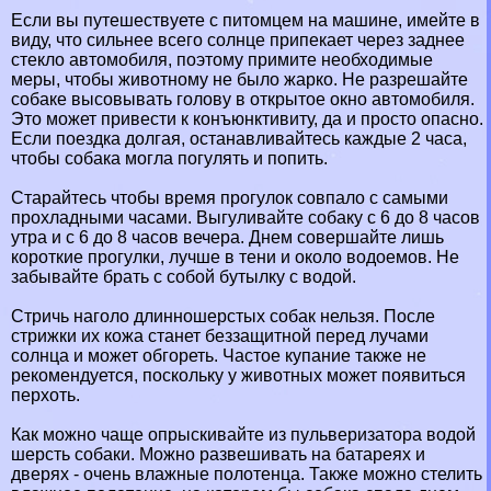
Если вы путешествуете с питомцем на машине, имейте в
виду, что сильнее всего солнце припекает через заднее
стекло автомобиля, поэтому примите необходимые
меры, чтобы животному не было жарко. Не разрешайте
собаке высовывать голову в открытое окно автомобиля.
Это может привести к конъюнктивиту, да и просто опасно.
Если поездка долгая, останавливайтесь каждые 2 часа,
чтобы собака могла погулять и попить.
Старайтесь чтобы время прогулок совпало с самыми
прохладными часами. Выгуливайте собаку с 6 до 8 часов
утра и с 6 до 8 часов вечера. Днем совершайте лишь
короткие прогулки, лучше в тени и около водоемов. Не
забывайте брать с собой бутылку с водой.
Стричь наголо длинношерстых собак нельзя. После
стрижки их кожа станет беззащитной перед лучами
солнца и может обгореть. Частое купание также не
рекомендуется, поскольку у животных может появиться
перхоть.
Как можно чаще опрыскивайте из пульверизатора водой
шерсть собаки. Можно развешивать на батареях и
дверях - очень влажные полотенца. Также можно стелить