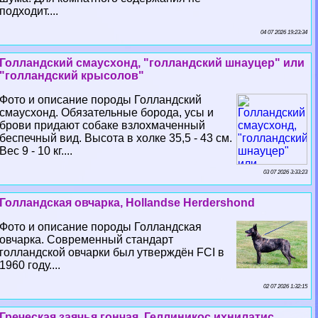
подходит....
04 07 2026 19:23:34
Голландский смаусхонд, "голландский шнауцер" или
"голландский крысолов"
Фото и описание породы Голландский
смаусхонд. Обязательные борода, усы и
брови придают собаке взлохмаченный
беспечный вид. Высота в холке 35,5 - 43 см.
Вес 9 - 10 кг....
03 07 2026 3:33:23
Голландская овчарка, Hollandse Herdershond
Фото и описание породы Голландская
овчарка. Современный стандарт
голландской овчарки был утверждён FCI в
1960 году....
02 07 2026 1:32:15
Греческая заячья гончая, Геллиникос ихнилатис,