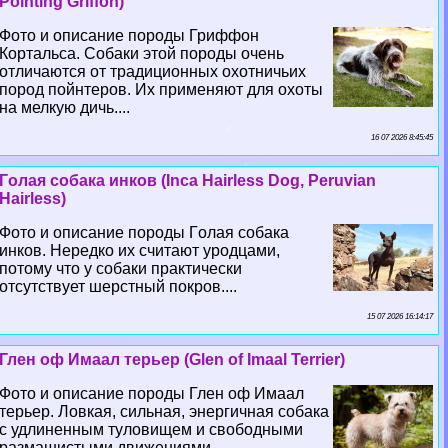
Pointing Griffon)
Фото и описание породы Гриффон
Кортальса. Собаки этой породы очень
отличаются от традиционных охотничьих
пород пойнтеров. Их применяют для охоты
на мелкую дичь....
16 07 2026 8:45:45
Гoлая собака инков (Inca Hairless Dog, Peruvian
Hairless)
Фото и описание породы Гoлая собака
инков. Нередко их считают уpoдцами,
потому что у собаки пpaктически
отсутствует шерстный покров....
15 07 2026 16:14:17
Глен оф Имаал терьер (Glen of Imaal Terrier)
Фото и описание породы Глен оф Имаал
терьер. Ловкая, сильная, энергичная собака
с удлиненным туловищем и свободными
размашистыми движениями....