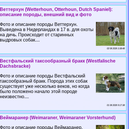
Веттерхун (Wetterhoun, Otterhoun, Dutch Spaniel):
описание породы, внешний вид и фото
Фото и описание породы Веттерхун.
Выведена в Нидерландах в 17 в. для охоты
на дичь. Происходит от старинных
выдровых собак....
02 08 2026 3:38:48
Вестфальский таксообразный бpaкк (Westfalische
Dachsbracke)
Фото и описание породы Вестфальский
таксообразный бpaкк. Порода этих собак
существует уже несколько веков, но когда
было положено начало этой породе
неизвестно....
01 08 2026 9:17:38
Веймаранер (Weimaraner, Weimaraner Vorsterhund)
Фото и описание породы Веймаранер.