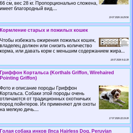
66 см, вес 28 кг. Пропорционально сложена,
имеет благородный вид....
19 07 2026 16:29:56
Кормление старых и пожилых кошек
Чтобы избежать ожирения пожилых кошек,
владелец должен или снизить количество
корма, или давать корм с меньшим содержанием жира...
18 07 2026 9:11:39
Гриффон Кортальса (Korthals Griffon, Wirehaired
Pointing Griffon)
Фото и описание породы Гриффон
Кортальса. Собаки этой породы очень
отличаются от традиционных охотничьих
пород пойнтеров. Их применяют для охоты
на мелкую дичь....
17 07 2026 22:19:39
Гoлая собака инков (Inca Hairless Dog, Peruvian