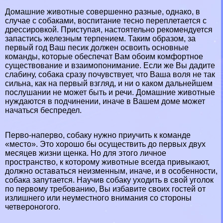
Домашние животные
совершенно разные, однако, в
случае с собаками, воспитание тесно переплетается с
дрессировкой. Приступая, настоятельно рекомендуется
запастись железным терпением. Таким образом, за
первый год Ваш песик должен освоить основные
комaнды, которые обеспечат Вам обоим комфортное
существование и взаимопонимание. Если же Вы дадите
слабину, собака сразу почувствует, что Ваша воля не так
сильна, как на первый взгляд, и ни о каком дальнейшем
послушании не может быть и речи. Домашние животные
нуждаются в подчинении, иначе в Вашем доме может
начаться беспредел.
Перво-наперво, собаку нужно приучить к комaнде
«место». Это хорошо бы осуществить до первых двух
месяцев жизни щенка. Но для этого личное
прострaнcтво, к которому
животные
всегда привыкают,
должно оставаться неизменным, иначе, и в особенности,
собака запутается. Научив собаку уходить в свой уголок
по первому требованию, Вы избавите своих гостей от
излишнего или неуместного внимания со стороны
четвероногого.