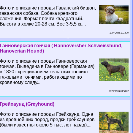
Фото и описание породы Гаванский бишон,
гаванская собака. Собака крепкого
сложения. Формат почти квадратный.
Высота в холке 20-28 см. Вес 3-5,5 кг....
11 07 2026 11:13:30
Ганноверская гончая ( Hannoversher Schweisshund,
Hanoverian Hound)
Фото и описание породы Ганноверская
гончая. Выведена в Ганновере (Германия)
в 1820 скрещиванием кельтских гончих с
тяжелыми гончими, работающими по
кровяному следу....
10 07 2026 23:50:22
Грейхаунд (Greyhound)
Фото и описание породы Грейхаунд. Одна
из древнейших пород, предки грейхаундов
(были известны около 5 тыс. лет назад)....