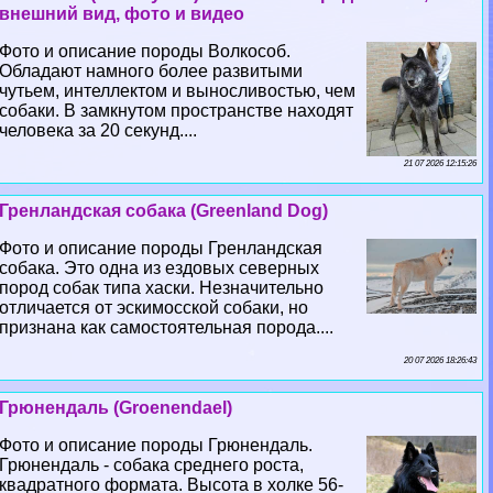
внешний вид, фото и видео
Фото и описание породы Волкособ.
Обладают намного более развитыми
чутьем, интеллектом и выносливостью, чем
собаки. В замкнутом прострaнcтве находят
человека за 20 секунд....
21 07 2026 12:15:26
Гренландская собака (Greenland Dog)
Фото и описание породы Гренландская
собака. Это одна из ездовых северных
пород собак типа хаски. Незначительно
отличается от эскимосской собаки, но
признана как самостоятельная порода....
20 07 2026 18:26:43
Грюнендаль (Groenendael)
Фото и описание породы Грюнендаль.
Грюнендаль - собака среднего роста,
квадратного формата. Высота в холке 56-