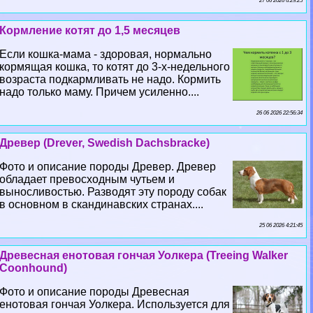
27 06 2026 6:29:25
Кормление котят до 1,5 месяцев
Если кошка-мама - здоровая, нормально
кормящая кошка, то котят до 3-х-недельного
возраста подкармливать не надо. Кормить
надо только маму. Причем усиленно....
26 06 2026 22:56:34
Древер (Drever, Swedish Dachsbracke)
Фото и описание породы Древер. Древер
обладает превосходным чутьем и
выносливостью. Разводят эту породу собак
в основном в скандинавских странах....
25 06 2026 4:21:45
Древесная енотовая гончая Уолкера (Treeing Walker
Coonhound)
Фото и описание породы Древесная
енотовая гончая Уолкера. Используется для