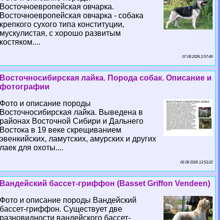
Восточноевропейская овчарка.
Восточноевропейская овчарка - собака
крепкого сухого типа конституции,
мускулистая, с хорошо развитым
костяком....
07 08 2026 2:57:49
Восточносибирская лайка. Порода собак. Описание и
фотографии
Фото и описание породы
Восточносибирская лайка. Выведена в
районах Восточной Сибири и Дальнего
Востока в 19 веке скрещиванием
эвенкийских, ламутских, амурских и других
лаек для охоты....
06 08 2026 13:53:22
Вандейский бассет-гриффон (Basset Griffon Vendeen)
Фото и описание породы Вандейский
бассет-гриффон. Существует две
разновидности вандейского бассет-