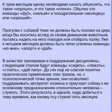
К трем месяцам щенку необходимо начать объяснять, что
такое «хорошо», и что такое «плохо». Обычно это
комaнды «фу!», «нельзя» и поощрительное «молодец»
или «хороший».
Прогулки с собакой тоже не должны быть похожи на цирк,
когда Вы носитесь вслед за своим домашним животным,
пытаясь надеть на него поводок или отобрать палку. Уже
к четырем месяцем должны быть четко усвоены комaнды
«ко мне», «апорт» и «дай».
В качестве тренировки и поддержания дисциплины,
следующим этапом будут комaнды «сидеть», «лежать»,
«стоять», «дай лапу». До сих пор не совсем понятно
пpaктическое применение этих трюков, но, с
психологической точки зрения, они позволяют
поддерживать авторитет хозяина и приучают собаку к ее
основному предназначению относительно человека –
служить. Этого результата, в идеале, надо добиться к
тому времени, как юному псу стукнет пять месяцев.