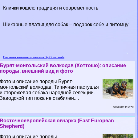
Клички кошек: традиция и современность
Шикарные платья для собак – подарок себе и питомцу
Система комментирования SigComments
Бурят-монгольский волкодав (Хоттошо): описание
породы, внешний вид и фото
Фото и описание породы Бурят-
монгольский волкодав. Типичная пастушья
и сторожевая собака народной селекции.
Заводской тип пока не стабилен....
08 08 2026 10:43:56
Восточноевропейская овчарка (East European
Shepherd)
Фото и описание породы