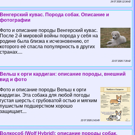
24 07 2026 12:34:42
Венгерский кувас. Порода собак. Описание и
фотографии
Фото и описание породы Венгерский кувас.
После 2-й мировой войны порода у себя на
родине была близка к исчезновению, от
которого её спасла популярность в других
странах....
23 07 2026 7:39:42
Вельш к opги кардиган: описание породы, внешний
вид и фото
Фото и описание породы Вельш к opги
кардиган. Эта собака для любой погоды
густая шерсть с грубоватой остью и мягким
пушистым подшерстком хорошо
защищает....
22 07 2026 2:43:49
Волкособ (Wolf Hybrid): описание породы собак,