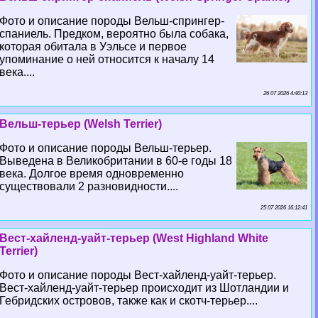
Фото и описание породы Вельш-спрингер-
спаниель. Предком, вероятно была собака,
которая обитала в Уэльсе и первое
упоминание о ней относится к началу 14
века....
26 07 2026 4:40:13
Вельш-терьер (Welsh Terrier)
Фото и описание породы Вельш-терьер.
Выведена в Великобритании в 60-е годы 18
века. Долгое время одновременно
существовали 2 разновидности....
25 07 2026 16:12:41
Вест-хайленд-уайт-терьер (West Highland White
Terrier)
Фото и описание породы Вест-хайленд-уайт-терьер.
Вест-хайленд-уайт-терьер происходит из Шотландии и
Гебридских островов, также как и скотч-терьер....