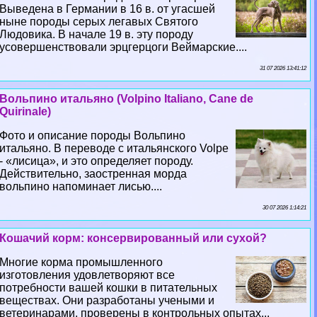
Выведена в Германии в 16 в. от угасшей
ныне породы серых легавых Святого
Людовика. В начале 19 в. эту породу
усовершенствовали эрцгерцоги Веймарские....
31 07 2026 13:41:12
Вольпино итальяно (Volpino Italiano, Cane de
Quirinale)
Фото и описание породы Вольпино
итальяно. В переводе с итальянского Volpe
- «лисица», и это определяет породу.
Действительно, заостренная морда
вольпино напоминает лисью....
30 07 2026 1:14:21
Кошачий корм: консервированный или сухой?
Многие корма промышленного
изготовления удовлетворяют все
потребности вашей кошки в питательных
веществах. Они разработаны учеными и
ветеринарами, проверены в контрольных опытах...