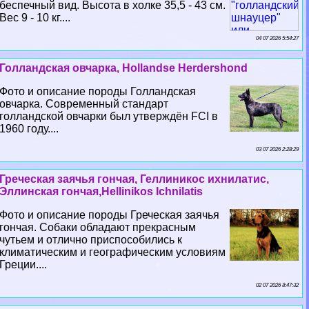
беспечный вид. Высота в холке 35,5 - 43 см.
Вес 9 - 10 кг....
04 07 2026 5:54:27
Голландская овчарка, Hollandse Herdershond
Фото и описание породы Голландская
овчарка. Современный стандарт
голландской овчарки был утверждён FCI в
1960 году....
03 07 2026 2:28:29
Греческая заячья гончая, Геллиникос ихнилатис,
Эллинская гончая,Hellinikos Ichnilatis
Фото и описание породы Греческая заячья
гончая. Собаки обладают прекрасным
чутьем и отлично приспособились к
климатическим и географическим условиям
Греции....
02 07 2026 8:47:32