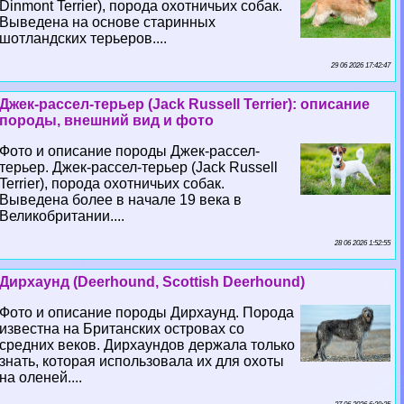
Dinmont Terrier), порода охотничьих собак.
Выведена на основе старинных
шотландских терьеров....
29 06 2026 17:42:47
Джек-рассел-терьер (Jack Russell Terrier): описание
породы, внешний вид и фото
Фото и описание породы Джек-рассел-
терьер. Джек-рассел-терьер (Jack Russell
Terrier), порода охотничьих собак.
Выведена более в начале 19 века в
Великобритании....
28 06 2026 1:52:55
Дирхаунд (Deerhound, Scottish Deerhound)
Фото и описание породы Дирхаунд. Порода
известна на Британских островах со
средних веков. Дирхаундов держала только
знать, которая использовала их для охоты
на оленей....