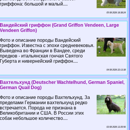
гриффона: большой и малый....
05 08 2026 18:38:24
Вандейский гриффон (Grand Griffon Vendeen, Large
Vendeen Griffon)
Фото и описание породы Вандейский
гриффон. Известна с эпохи средневековья.
Выведена во Франции в Вандее, среди
предков - итальянская гончая Святого
Губерта и нивернейский гриффон....
04 08 2026 22:13:38
Вахтельхунд (Deutscher Wachtelhund, German Spaniel,
German Quail Dog)
Фото и описание породы Вахтельхунд. За
пределами Германии вахтельхунд редко
встречается. Порода не признана в
Великобритании и США. В России этих
собак небольшое количество....
03 08 2026 13:35:56