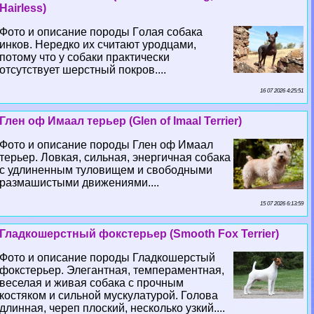
Hairless)
Фото и описание породы Гoлая собака
инков. Нередко их считают уpoдцами,
потому что у собаки пpaктически
отсутствует шерстный покров....
16 07 2026 4:25:51
Глен оф Имаал терьер (Glen of Imaal Terrier)
Фото и описание породы Глен оф Имаал
терьер. Ловкая, сильная, энергичная собака
с удлиненным туловищем и свободными
размашистыми движениями....
15 07 2026 6:13:59
Гладкошерстный фокстерьер (Smooth Fox Terrier)
Фото и описание породы Гладкошерстый
фокстерьер. Элегантная, темпераментная,
веселая и живая собака с прочным
костяком и сильной мускулатурой. Голова
длинная, череп плоский, несколько узкий....