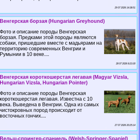
29 07 2026 14:38:51
Венгерская борзая (Hungarian Greyhound)
Фото и описание породы Венгерская
борзая. Предками этой породы являются
собаки, пришедшие вместе с мадьярами на
территорию современных Венгрии и
Румынии в 10 веке....
28 07 2026 8:23:30
Венгерская короткошерстая легавая (Magyar Vizsla,
Hungarian Vizsla, Hungarian Pointer)
Фото и описание породы Венгерская
короткошерстая легавая. Известна с 10
века. Выведена в Венгрии. Одна из самых
чистокровных пород происходит от
восточных гончих....
27 07 2026 20:25:14
Вельш-спрингер-спаниель (Welsh-Springer-Spaniel)