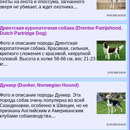
охоты на енота и опоссума, загнанного
зверя не убивает, а ждет охотника....
24 06 2026 16:52:55
Дрентская куропаточная собака (Drentse Patrijshond,
Dutch Partridge Dog)
Фото и описание породы Дрентская
куропаточная собака. Красивая, сильная,
крепкого сложения с красивой, некрупной
головой. Высота в холке 58-66 см, вес 21-23
кг....
23 06 2026 2:42:24
Дункер (Dunker, Norwegian Hound)
Фото и описание породы Дункер. Эта
порода собак очень популярна во всей
Скандинавии, особенно в Швеции, но не
признана Английским и Американским
клубами собаководства....
22 06 2026 23:43:50