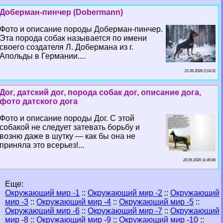
Доберман-пинчер (Dobermann)
Фото и описание породы Доберман-пинчер.
Эта порода собак называется по имени
своего создателя Л. Добермана из г.
Апольды в Германии....
21 06 2026 2:14:31
Дог, датский дог, порода собак дог, описание дога,
фото датского дога
Фото и описание породы Дог. С этой
собакой не следует затевать борьбу и
возню даже в шутку — как бы она не
приняла это всерьез!...
20 06 2026 11:40:46
Еще:
Окружающий мир -1
::
Окружающий мир -2
::
Окружающий
мир -3
::
Окружающий мир -4
::
Окружающий мир -5
::
Окружающий мир -6
::
Окружающий мир -7
::
Окружающий
мир -8
::
Окружающий мир -9
::
Окружающий мир -10
::