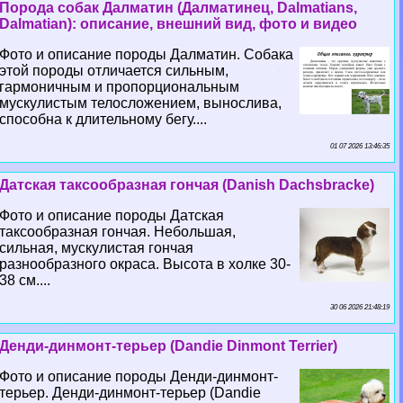
Порода собак Далматин (Далматинец, Dalmatians,
Dalmatian): описание, внешний вид, фото и видео
Фото и описание породы Далматин. Собака
этой породы отличается сильным,
гармоничным и пропорциональным
мускулистым телосложением, вынослива,
способна к длительному бегу....
01 07 2026 13:46:35
Датская таксообразная гончая (Danish Dachsbracke)
Фото и описание породы Датская
таксообразная гончая. Небольшая,
сильная, мускулистая гончая
разнообразного окраса. Высота в холке 30-
38 см....
30 06 2026 21:48:19
Денди-динмонт-терьер (Dandie Dinmont Terrier)
Фото и описание породы Денди-динмонт-
терьер. Денди-динмонт-терьер (Dandie