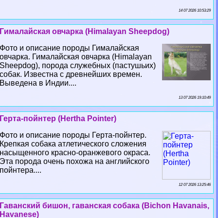
14 07 2026 10:53:29
Гималайская овчарка (Himalayan Sheepdog)
Фото и описание породы Гималайская
овчарка. Гималайская овчарка (Himalayan
Sheepdog), порода служебных (пастушьих)
собак. Известна с древнейших времен.
Выведена в Индии....
13 07 2026 19:10:49
Герта-пойнтер (Hertha Pointer)
Фото и описание породы Герта-пойнтер.
Крепкая собака атлетического сложения
насыщенного красно-оранжевого окраса.
Эта порода очень похожа на английского
пойнтера....
12 07 2026 13:25:46
Гаванский бишон, гаванская собака (Bichon Havanais,
Havanese)