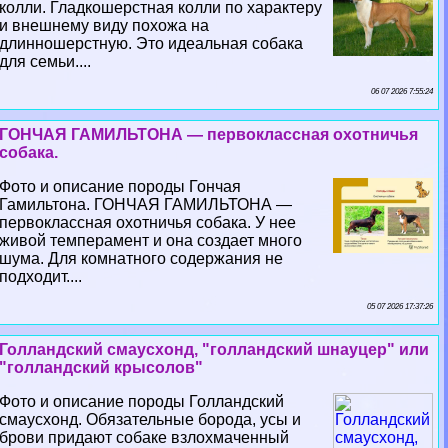
колли. Гладкошерстная колли по хаpaктеру
и внешнему виду похожа на
длинношерстную. Это идеальная собака
для семьи....
06 07 2026 7:55:24
ГОНЧАЯ ГАМИЛЬТОНА — первоклассная охотничья
собака.
Фото и описание породы Гончая
Гамильтона. ГОНЧАЯ ГАМИЛЬТОНА —
первоклассная охотничья собака. У нее
живой темперамент и она создает много
шума. Для комнатного содержания не
подходит....
05 07 2026 17:37:26
Голландский смаусхонд, "голландский шнауцер" или
"голландский крысолов"
Фото и описание породы Голландский
смаусхонд. Обязательные борода, усы и
брови придают собаке взлохмаченный