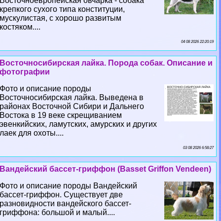
Восточноевропейская овчарка - собака
крепкого сухого типа конституции,
мускулистая, с хорошо развитым
костяком....
04 08 2026 22:20:19
Восточносибирская лайка. Порода собак. Описание и
фотографии
Фото и описание породы
Восточносибирская лайка. Выведена в
районах Восточной Сибири и Дальнего
Востока в 19 веке скрещиванием
эвенкийских, ламутских, амурских и других
лаек для охоты....
03 08 2026 6:58:27
Вандейский бассет-гриффон (Basset Griffon Vendeen)
Фото и описание породы Вандейский
бассет-гриффон. Существует две
разновидности вандейского бассет-
гриффона: большой и малый....