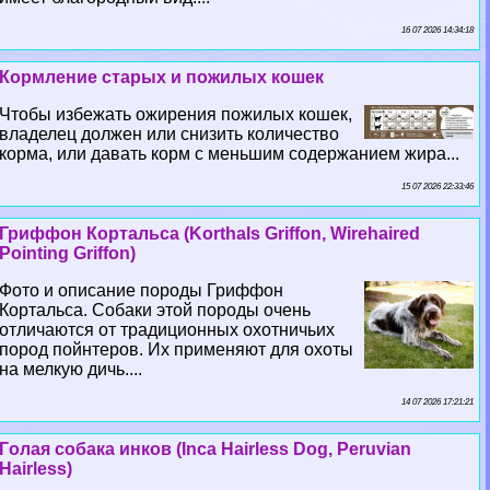
16 07 2026 14:34:18
Кормление старых и пожилых кошек
Чтобы избежать ожирения пожилых кошек,
владелец должен или снизить количество
корма, или давать корм с меньшим содержанием жира...
15 07 2026 22:33:46
Гриффон Кортальса (Korthals Griffon, Wirehaired
Pointing Griffon)
Фото и описание породы Гриффон
Кортальса. Собаки этой породы очень
отличаются от традиционных охотничьих
пород пойнтеров. Их применяют для охоты
на мелкую дичь....
14 07 2026 17:21:21
Гoлая собака инков (Inca Hairless Dog, Peruvian
Hairless)