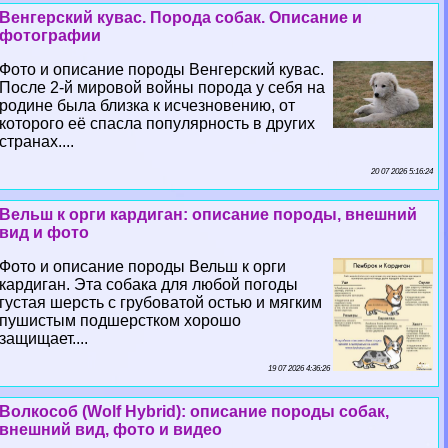
Венгерский кувас. Порода собак. Описание и
фотографии
Фото и описание породы Венгерский кувас.
После 2-й мировой войны порода у себя на
родине была близка к исчезновению, от
которого её спасла популярность в других
странах....
20 07 2026 5:16:24
Вельш к opги кардиган: описание породы, внешний
вид и фото
Фото и описание породы Вельш к opги
кардиган. Эта собака для любой погоды
густая шерсть с грубоватой остью и мягким
пушистым подшерстком хорошо
защищает....
19 07 2026 4:36:26
Волкособ (Wolf Hybrid): описание породы собак,
внешний вид, фото и видео