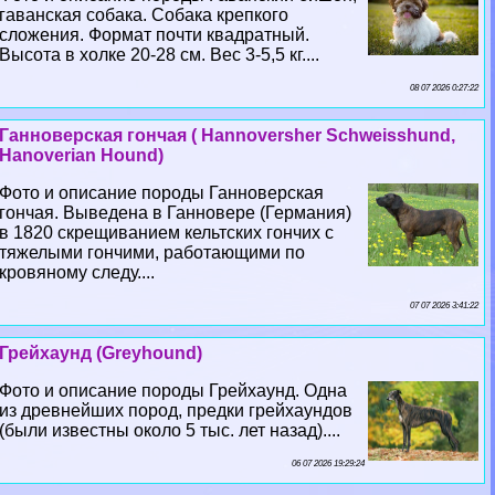
гаванская собака. Собака крепкого
сложения. Формат почти квадратный.
Высота в холке 20-28 см. Вес 3-5,5 кг....
08 07 2026 0:27:22
Ганноверская гончая ( Hannoversher Schweisshund,
Hanoverian Hound)
Фото и описание породы Ганноверская
гончая. Выведена в Ганновере (Германия)
в 1820 скрещиванием кельтских гончих с
тяжелыми гончими, работающими по
кровяному следу....
07 07 2026 3:41:22
Грейхаунд (Greyhound)
Фото и описание породы Грейхаунд. Одна
из древнейших пород, предки грейхаундов
(были известны около 5 тыс. лет назад)....
06 07 2026 19:29:24