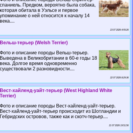
спаниель. Предком, вероятно была собака,
которая обитала в Уэльсе и первое
упоминание о ней относится к началу 14
века....
23 07 2026 4:55:26
Вельш-терьер (Welsh Terrier)
Фото и описание породы Вельш-терьер.
Выведена в Великобритании в 60-е годы 18
века. Долгое время одновременно
существовали 2 разновидности....
22 07 2026 8:29:36
Вест-хайленд-уайт-терьер (West Highland White
Terrier)
Фото и описание породы Вест-хайленд-уайт-терьер.
Вест-хайленд-уайт-терьер происходит из Шотландии и
Гебридских островов, также как и скотч-терьер....
21 07 2026 19:51:56