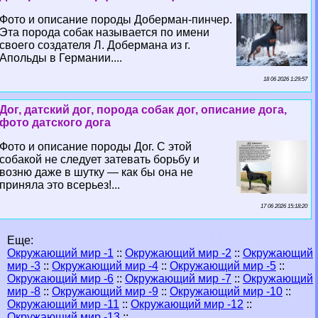
Фото и описание породы Доберман-пинчер.
Эта порода собак называется по имени
своего создателя Л. Добермана из г.
Апольды в Германии....
18 06 2026 1:29:57
Дог, датский дог, порода собак дог, описание дога,
фото датского дога
Фото и описание породы Дог. С этой
собакой не следует затевать борьбу и
возню даже в шутку — как бы она не
приняла это всерьез!...
17 06 2026 15:18:20
Еще:
Окружающий мир -1
::
Окружающий мир -2
::
Окружающий
мир -3
::
Окружающий мир -4
::
Окружающий мир -5
::
Окружающий мир -6
::
Окружающий мир -7
::
Окружающий
мир -8
::
Окружающий мир -9
::
Окружающий мир -10
::
Окружающий мир -11
::
Окружающий мир -12
::
Окружающий мир -13
::