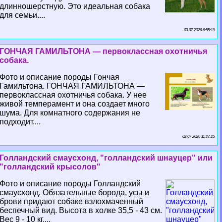
длинношерстную. Это идеальная собака
для семьи....
03 07 2026 6:55:19
ГОНЧАЯ ГАМИЛЬТОНА — первоклассная охотничья
собака.
Фото и описание породы Гончая
Гамильтона. ГОНЧАЯ ГАМИЛЬТОНА —
первоклассная охотничья собака. У нее
живой темперамент и она создает много
шума. Для комнатного содержания не
подходит....
02 07 2026 11:27:25
Голландский смаусхонд, "голландский шнауцер" или
"голландский крысолов"
Фото и описание породы Голландский
смаусхонд. Обязательные борода, усы и
брови придают собаке взлохмаченный
беспечный вид. Высота в холке 35,5 - 43 см.
Вес 9 - 10 кг....