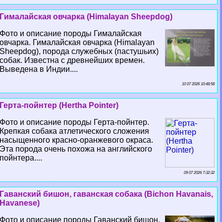
Гималайская овчарка (Himalayan Sheepdog)
Фото и описание породы Гималайская
овчарка. Гималайская овчарка (Himalayan
Sheepdog), порода служебных (пастушьих)
собак. Известна с древнейших времен.
Выведена в Индии....
10 07 2026 10:48:58
Герта-пойнтер (Hertha Pointer)
Фото и описание породы Герта-пойнтер.
Крепкая собака атлетического сложения
насыщенного красно-оранжевого окраса.
Эта порода очень похожа на английского
пойнтера....
09 07 2026 7:32:32
Гаванский бишон, гаванская собака (Bichon Havanais,
Havanese)
Фото и описание породы Гаванский бишон,