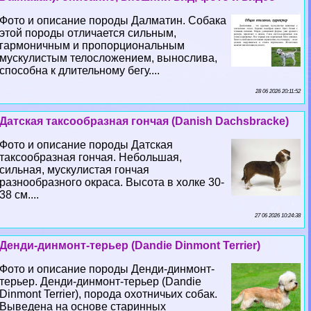
Фото и описание породы Далматин. Собака
этой породы отличается сильным,
гармоничным и пропорциональным
мускулистым телосложением, вынослива,
способна к длительному бегу....
28 06 2026 20:11:52
Датская таксообразная гончая (Danish Dachsbracke)
Фото и описание породы Датская
таксообразная гончая. Небольшая,
сильная, мускулистая гончая
разнообразного окраса. Высота в холке 30-
38 см....
27 06 2026 10:24:38
Денди-динмонт-терьер (Dandie Dinmont Terrier)
Фото и описание породы Денди-динмонт-
терьер. Денди-динмонт-терьер (Dandie
Dinmont Terrier), порода охотничьих собак.
Выведена на основе старинных