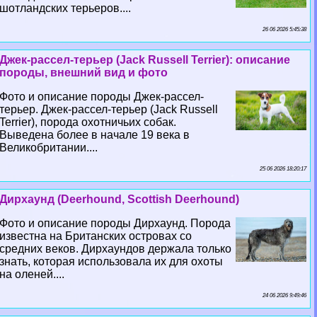
шотландских терьеров....
26 06 2026 5:45:38
Джек-рассел-терьер (Jack Russell Terrier): описание
породы, внешний вид и фото
Фото и описание породы Джек-рассел-
терьер. Джек-рассел-терьер (Jack Russell
Terrier), порода охотничьих собак.
Выведена более в начале 19 века в
Великобритании....
25 06 2026 18:20:17
Дирхаунд (Deerhound, Scottish Deerhound)
Фото и описание породы Дирхаунд. Порода
известна на Британских островах со
средних веков. Дирхаундов держала только
знать, которая использовала их для охоты
на оленей....
24 06 2026 9:49:46