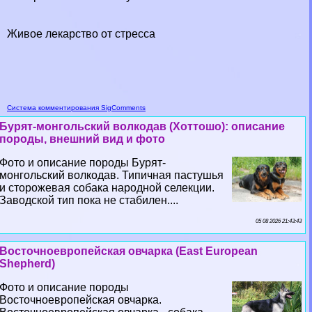
Живое лекарство от стресса
Система комментирования SigComments
Бурят-монгольский волкодав (Хоттошо): описание
породы, внешний вид и фото
Фото и описание породы Бурят-
монгольский волкодав. Типичная пастушья
и сторожевая собака народной селекции.
Заводской тип пока не стабилен....
05 08 2026 21:43:43
Восточноевропейская овчарка (East European
Shepherd)
Фото и описание породы
Восточноевропейская овчарка.