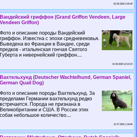
02 08 2026 2:45:49
Вандейский гриффон (Grand Griffon Vendeen, Large
Vendeen Griffon)
Фото и описание породы Вандейский
гриффон. Известна с эпохи средневековья.
Выведена во Франции в Вандее, среди
предков - итальянская гончая Святого
Губерта и нивернейский гриффон....
01 08 2026 12:10:15
Вахтельхунд (Deutscher Wachtelhund, German Spaniel,
German Quail Dog)
Фото и описание породы Вахтельхунд. За
пределами Германии вахтельхунд редко
встречается. Порода не признана в
Великобритании и США. В России этих
собак небольшое количество....
31 07 2026 1:34:46