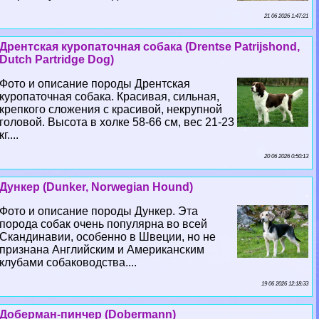
21 06 2026 1:47:21
Дрентская куропаточная собака (Drentse Patrijshond,
Dutch Partridge Dog)
Фото и описание породы Дрентская
куропаточная собака. Красивая, сильная,
крепкого сложения с красивой, некрупной
головой. Высота в холке 58-66 см, вес 21-23
кг....
20 06 2026 0:50:13
Дункер (Dunker, Norwegian Hound)
Фото и описание породы Дункер. Эта
порода собак очень популярна во всей
Скандинавии, особенно в Швеции, но не
признана Английским и Американским
клубами собаководства....
19 06 2026 12:18:33
Доберман-пинчер (Dobermann)