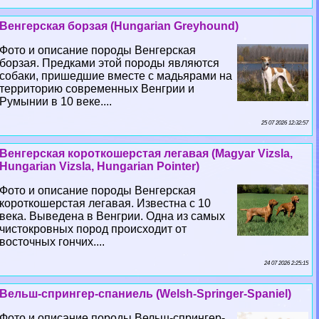
Венгерская борзая (Hungarian Greyhound)
Фото и описание породы Венгерская
борзая. Предками этой породы являются
собаки, пришедшие вместе с мадьярами на
территорию современных Венгрии и
Румынии в 10 веке....
25 07 2026 12:32:57
Венгерская короткошерстая легавая (Magyar Vizsla,
Hungarian Vizsla, Hungarian Pointer)
Фото и описание породы Венгерская
короткошерстая легавая. Известна с 10
века. Выведена в Венгрии. Одна из самых
чистокровных пород происходит от
восточных гончих....
24 07 2026 2:25:15
Вельш-спрингер-спаниель (Welsh-Springer-Spaniel)
Фото и описание породы Вельш-спрингер-