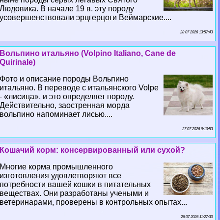
Людовика. В начале 19 в. эту породу
усовершенствовали эрцгерцоги Веймарские....
28 07 2026 13:57:43
Вольпино итальяно (Volpino Italiano, Cane de
Quirinale)
Фото и описание породы Вольпино
итальяно. В переводе с итальянского Volpe
- «лисица», и это определяет породу.
Действительно, заостренная морда
вольпино напоминает лисью....
27 07 2026 9:10:53
Кошачий корм: консервированный или сухой?
Многие корма промышленного
изготовления удовлетворяют все
потребности вашей кошки в питательных
веществах. Они разработаны учеными и
ветеринарами, проверены в контрольных опытах...
26 07 2026 11:27:30