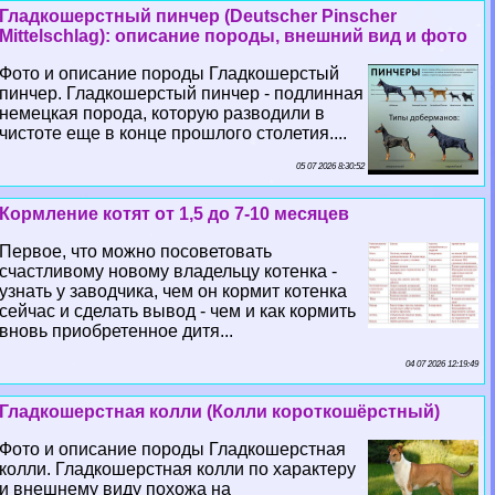
Гладкошерстный пинчер (Deutscher Pinscher
Mittelschlag): описание породы, внешний вид и фото
Фото и описание породы Гладкошерстый
пинчер. Гладкошерстый пинчер - подлинная
немецкая порода, которую разводили в
чистоте еще в конце прошлого столетия....
05 07 2026 8:30:52
Кормление котят от 1,5 до 7-10 месяцев
Первое, что можно посоветовать
счастливому новому владельцу котенка -
узнать у заводчика, чем он кормит котенка
сейчас и сделать вывод - чем и как кормить
вновь приобретенное дитя...
04 07 2026 12:19:49
Гладкошерстная колли (Колли короткошёрстный)
Фото и описание породы Гладкошерстная
колли. Гладкошерстная колли по хаpaктеру
и внешнему виду похожа на