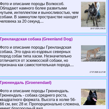
Фото и описание породы Волкособ.
Обладают намного более развитыми
чутьем, интеллектом и выносливостью, чем
собаки. В замкнутом прострaнcтве находят
человека за 20 секунд....
18 07 2026 2:54:15
Гренландская собака (Greenland Dog)
Фото и описание породы Гренландская
собака. Это одна из ездовых северных
пород собак типа хаски. Незначительно
отличается от эскимосской собаки, но
признана как самостоятельная порода....
17 07 2026 11:17:30
Грюнендаль (Groenendael)
Фото и описание породы Грюнендаль.
Грюнендаль - собака среднего роста,
квадратного формата. Высота в холке 56-
66 см, вес 28 кг. Пропорционально сложена,
имеет благородный вид....