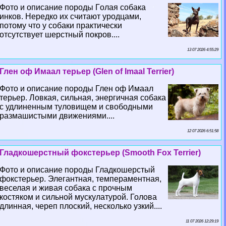
Фото и описание породы Гoлая собака
инков. Нередко их считают уpoдцами,
потому что у собаки пpaктически
отсутствует шерстный покров....
13 07 2026 4:55:29
Глен оф Имаал терьер (Glen of Imaal Terrier)
Фото и описание породы Глен оф Имаал
терьер. Ловкая, сильная, энергичная собака
с удлиненным туловищем и свободными
размашистыми движениями....
12 07 2026 6:51:58
Гладкошерстный фокстерьер (Smooth Fox Terrier)
Фото и описание породы Гладкошерстый
фокстерьер. Элегантная, темпераментная,
веселая и живая собака с прочным
костяком и сильной мускулатурой. Голова
длинная, череп плоский, несколько узкий....
11 07 2026 12:29:19