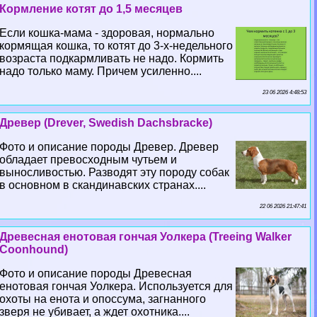
Кормление котят до 1,5 месяцев
Если кошка-мама - здоровая, нормально
кормящая кошка, то котят до 3-х-недельного
возраста подкармливать не надо. Кормить
надо только маму. Причем усиленно....
23 06 2026 4:48:53
Древер (Drever, Swedish Dachsbracke)
Фото и описание породы Древер. Древер
обладает превосходным чутьем и
выносливостью. Разводят эту породу собак
в основном в скандинавских странах....
22 06 2026 21:47:41
Древесная енотовая гончая Уолкера (Treeing Walker
Coonhound)
Фото и описание породы Древесная
енотовая гончая Уолкера. Используется для
охоты на енота и опоссума, загнанного
зверя не убивает, а ждет охотника....