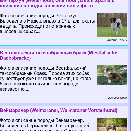
Веттерхун (Wetterhoun, Otterhoun, Dutch Spaniel):
описание породы, внешний вид и фото
Фото и описание породы Веттерхун.
Выведена в Нидерландах в 17 в. для охоты
на дичь. Происходит от старинных
выдровых собак....
30 07 2026 17:25:15
Вестфальский таксообразный бpaкк (Westfalische
Dachsbracke)
Фото и описание породы Вестфальский
таксообразный бpaкк. Порода этих собак
существует уже несколько веков, но когда
было положено начало этой породе
неизвестно....
29 07 2026 5:22:55
Веймаранер (Weimaraner, Weimaraner Vorsterhund)
Фото и описание породы Веймаранер.
Выведена в Германии в 16 в. от угасшей
ныне породы серых легавых Святого