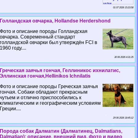
01 07 2026 15:23:58
Голландская овчарка, Hollandse Herdershond
Фото и описание породы Голландская
овчарка. Современный стандарт
голландской овчарки был утверждён FCI в
1960 году....
30 06 2026 4:31:35
Греческая заячья гончая, Геллиникос ихнилатис,
Эллинская гончая,Hellinikos Ichnilatis
Фото и описание породы Греческая заячья
гончая. Собаки обладают прекрасным
чутьем и отлично приспособились к
климатическим и географическим условиям
Греции....
29 06 2026 18:45:12
Порода собак Далматин (Далматинец, Dalmatians,
Dalmatian): описание, внешний вид, фото и видео