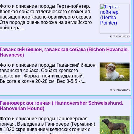
Фото и описание породы Герта-пойнтер.
Крепкая собака атлетического сложения
насыщенного красно-оранжевого окраса.
Эта порода очень похожа на английского
пойнтера....
12 07 2026 22:51:52
Гаванский бишон, гаванская собака (Bichon Havanais,
Havanese)
Фото и описание породы Гаванский бишон,
гаванская собака. Собака крепкого
сложения. Формат почти квадратный.
Высота в холке 20-28 см. Вес 3-5,5 кг....
11 07 2026 10:26:55
Ганноверская гончая ( Hannoversher Schweisshund,
Hanoverian Hound)
Фото и описание породы Ганноверская
гончая. Выведена в Ганновере (Германия)
в 1820 скрещиванием кельтских гончих с