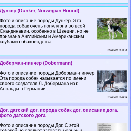
Дункер (Dunker, Norwegian Hound)
Фото и описание породы Дункер. Эта
порода собак очень популярна во всей
Скандинавии, особенно в Швеции, но не
признана Английским и Американским
клубами собаководства....
22 06 2026 10:20:14
Доберман-пинчер (Dobermann)
Фото и описание породы Доберман-пинчер.
Эта порода собак называется по имени
своего создателя Л. Добермана из г.
Апольды в Германии....
21 06 2026 10:46:59
Дог, датский дог, порода собак дог, описание дога,
фото датского дога
Фото и описание породы Дог. С этой
собакой не следует затевать борьбу и