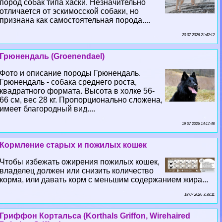
пород собак типа хаски. Незначительно
отличается от эскимосской собаки, но
признана как самостоятельная порода....
20 07 2026 21:42:12
Грюнендаль (Groenendael)
Фото и описание породы Грюнендаль.
Грюнендаль - собака среднего роста,
квадратного формата. Высота в холке 56-
66 см, вес 28 кг. Пропорционально сложена,
имеет благородный вид....
19 07 2026 14:17:48
Кормление старых и пожилых кошек
Чтобы избежать ожирения пожилых кошек,
владелец должен или снизить количество
корма, или давать корм с меньшим содержанием жира...
18 07 2026 3:38:11
Гриффон Кортальса (Korthals Griffon, Wirehaired