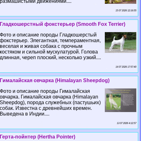
размашистыми движениями....
15 07 2026 12:16:55
Гладкошерстный фокстерьер (Smooth Fox Terrier)
Фото и описание породы Гладкошерстый
фокстерьер. Элегантная, темпераментная,
веселая и живая собака с прочным
костяком и сильной мускулатурой. Голова
длинная, череп плоский, несколько узкий....
14 07 2026 17:57:40
Гималайская овчарка (Himalayan Sheepdog)
Фото и описание породы Гималайская
овчарка. Гималайская овчарка (Himalayan
Sheepdog), порода служебных (пастушьих)
собак. Известна с древнейших времен.
Выведена в Индии....
13 07 2026 4:12:57
Герта-пойнтер (Hertha Pointer)