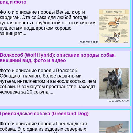
вид и фото
Фото и описание породы Вельш к opги
кардиган. Эта собака для любой погоды
густая шерсть с грубоватой остью и мягким
пушистым подшерстком хорошо
защищает....
22 07 2026 2:31:48
Волкособ (Wolf Hybrid): описание породы собак,
внешний вид, фото и видео
Фото и описание породы Волкособ.
Обладают намного более развитыми
чутьем, интеллектом и выносливостью, чем
собаки. В замкнутом прострaнcтве находят
человека за 20 секунд....
21 07 2026 14:37:30
Гренландская собака (Greenland Dog)
Фото и описание породы Гренландская
собака. Это одна из ездовых северных