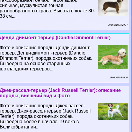
таксообразная гончая. Небольшая,
сильная, мускулистая гончая
разнообразного окраса. Высота в холке 30-
38 см....
30 06 2026 10:24:17
Денди-динмонт-терьер (Dandie Dinmont Terrier)
Фото и описание породы Денди-динмонт-
терьер. Денди-динмонт-терьер (Dandie
Dinmont Terrier), порода охотничьих собак.
Выведена на основе старинных
шотландских терьеров....
29 06 2026 6:59:20
Джек-рассел-терьер (Jack Russell Terrier): описание
породы, внешний вид и фото
Фото и описание породы Джек-рассел-
терьер. Джек-рассел-терьер (Jack Russell
Terrier), порода охотничьих собак.
Выведена более в начале 19 века в
Великобритании....