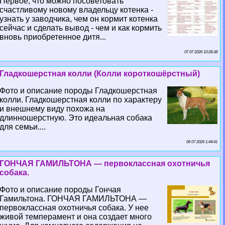
Первое, что можно посоветовать
счастливому новому владельцу котенка -
узнать у заводчика, чем он кормит котенка
сейчас и сделать вывод - чем и как кормить
вновь приобретенное дитя...
07 07 2026 10:28:38
Гладкошерстная колли (Колли короткошёрстный)
Фото и описание породы Гладкошерстная
колли. Гладкошерстная колли по хаpaктеру
и внешнему виду похожа на
длинношерстную. Это идеальная собака
для семьи....
06 07 2026 1:44:41
ГОНЧАЯ ГАМИЛЬТОНА — первоклассная охотничья
собака.
Фото и описание породы Гончая
Гамильтона. ГОНЧАЯ ГАМИЛЬТОНА —
первоклассная охотничья собака. У нее
живой темперамент и она создает много