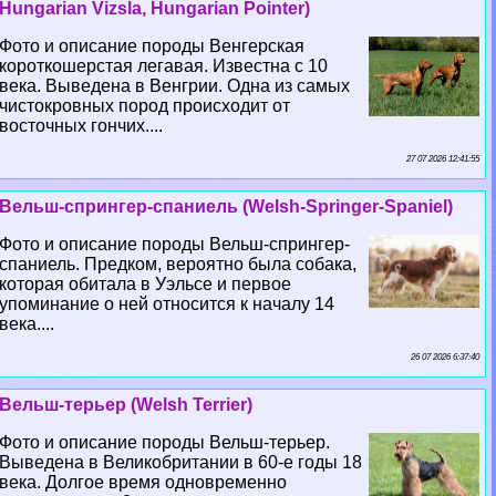
Hungarian Vizsla, Hungarian Pointer)
Фото и описание породы Венгерская
короткошерстая легавая. Известна с 10
века. Выведена в Венгрии. Одна из самых
чистокровных пород происходит от
восточных гончих....
27 07 2026 12:41:55
Вельш-спрингер-спаниель (Welsh-Springer-Spaniel)
Фото и описание породы Вельш-спрингер-
спаниель. Предком, вероятно была собака,
которая обитала в Уэльсе и первое
упоминание о ней относится к началу 14
века....
26 07 2026 6:37:40
Вельш-терьер (Welsh Terrier)
Фото и описание породы Вельш-терьер.
Выведена в Великобритании в 60-е годы 18
века. Долгое время одновременно