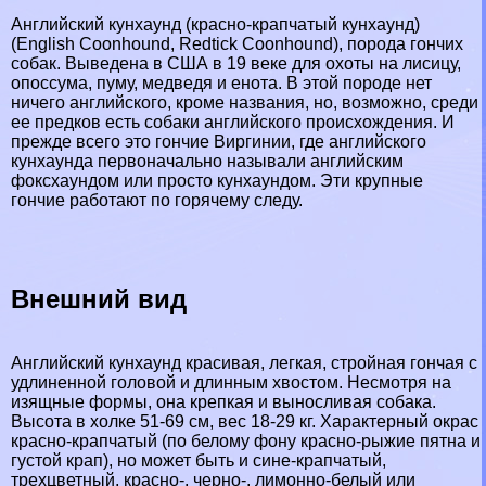
Английский кунхаунд (красно-крапчатый кунхаунд)
(English Coonhound, Redtick Coonhound), порода гончих
собак. Выведена в США в 19 веке для охоты на лисицу,
опоссума, пуму, медведя и енота. В этой породе нет
ничего английского, кроме названия, но, возможно, среди
ее предков есть собаки английского происхождения. И
прежде всего это гончие Виргинии, где английского
кунхаунда первоначально называли английским
фоксхаундом или просто кунхаундом. Эти крупные
гончие работают по горячему следу.
Внешний вид
Английский кунхаунд красивая, легкая, стройная гончая с
удлиненной головой и длинным хвостом. Несмотря на
изящные формы, она крепкая и выносливая собака.
Высота в холке 51-69 см, вес 18-29 кг. Хаpaктерный окрас
красно-крапчатый (по белому фону красно-рыжие пятна и
густой крап), но может быть и сине-крапчатый,
трехцветный, красно-, черно-, лимонно-белый или