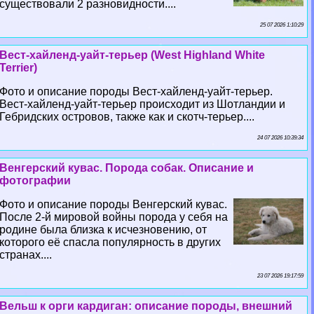
существовали 2 разновидности....
25 07 2026 1:10:29
Вест-хайленд-уайт-терьер (West Highland White
Terrier)
Фото и описание породы Вест-хайленд-уайт-терьер.
Вест-хайленд-уайт-терьер происходит из Шотландии и
Гебридских островов, также как и скотч-терьер....
24 07 2026 10:39:34
Венгерский кувас. Порода собак. Описание и
фотографии
Фото и описание породы Венгерский кувас.
После 2-й мировой войны порода у себя на
родине была близка к исчезновению, от
которого её спасла популярность в других
странах....
23 07 2026 19:17:59
Вельш к opги кардиган: описание породы, внешний