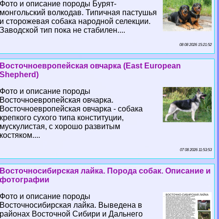
Фото и описание породы Бурят-
монгольский волкодав. Типичная пастушья
и сторожевая собака народной селекции.
Заводской тип пока не стабилен....
08 08 2026 15:21:52
Восточноевропейская овчарка (East European
Shepherd)
Фото и описание породы
Восточноевропейская овчарка.
Восточноевропейская овчарка - собака
крепкого сухого типа конституции,
мускулистая, с хорошо развитым
костяком....
07 08 2026 11:53:53
Восточносибирская лайка. Порода собак. Описание и
фотографии
Фото и описание породы
Восточносибирская лайка. Выведена в
районах Восточной Сибири и Дальнего