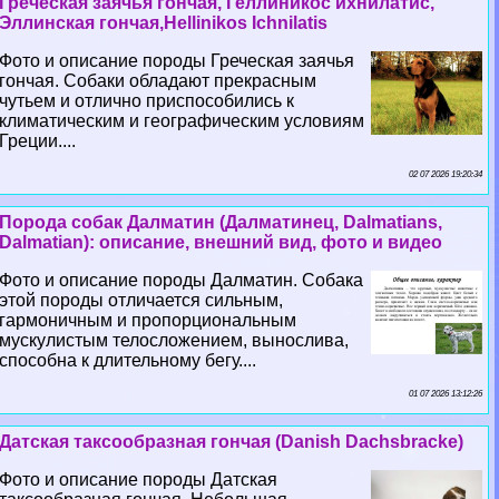
Греческая заячья гончая, Геллиникос ихнилатис,
Эллинская гончая,Hellinikos Ichnilatis
Фото и описание породы Греческая заячья
гончая. Собаки обладают прекрасным
чутьем и отлично приспособились к
климатическим и географическим условиям
Греции....
02 07 2026 19:20:34
Порода собак Далматин (Далматинец, Dalmatians,
Dalmatian): описание, внешний вид, фото и видео
Фото и описание породы Далматин. Собака
этой породы отличается сильным,
гармоничным и пропорциональным
мускулистым телосложением, вынослива,
способна к длительному бегу....
01 07 2026 13:12:26
Датская таксообразная гончая (Danish Dachsbracke)
Фото и описание породы Датская