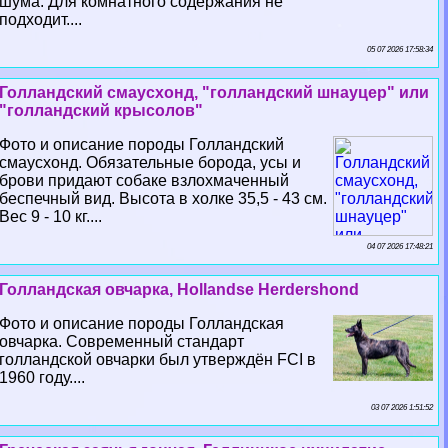
шума. Для комнатного содержания не
подходит....
05 07 2026 17:58:34
Голландский смаусхонд, "голландский шнауцер" или
"голландский крысолов"
Фото и описание породы Голландский
смаусхонд. Обязательные борода, усы и
брови придают собаке взлохмаченный
беспечный вид. Высота в холке 35,5 - 43 см.
Вес 9 - 10 кг....
04 07 2026 17:48:21
Голландская овчарка, Hollandse Herdershond
Фото и описание породы Голландская
овчарка. Современный стандарт
голландской овчарки был утверждён FCI в
1960 году....
03 07 2026 1:51:52