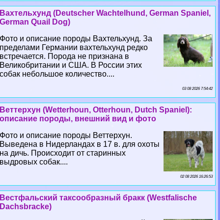
Вахтельхунд (Deutscher Wachtelhund, German Spaniel,
German Quail Dog)
Фото и описание породы Вахтельхунд. За
пределами Германии вахтельхунд редко
встречается. Порода не признана в
Великобритании и США. В России этих
собак небольшое количество....
03 08 2026 7:54:42
Веттерхун (Wetterhoun, Otterhoun, Dutch Spaniel):
описание породы, внешний вид и фото
Фото и описание породы Веттерхун.
Выведена в Нидерландах в 17 в. для охоты
на дичь. Происходит от старинных
выдровых собак....
02 08 2026 16:26:53
Вестфальский таксообразный бpaкк (Westfalische
Dachsbracke)