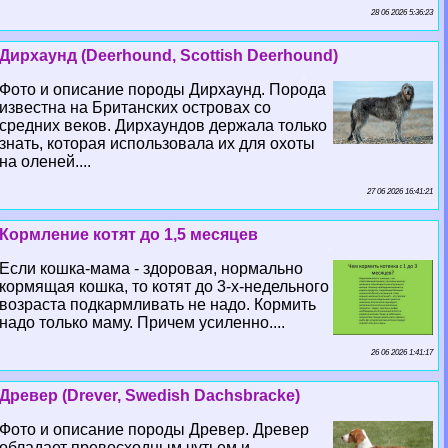
28 06 2026 5:36:23
Дирхаунд (Deerhound, Scottish Deerhound)
Фото и описание породы Дирхаунд. Порода
известна на Британских островах со
средних веков. Дирхаундов держала только
знать, которая использовала их для охоты
на оленей....
27 06 2026 16:41:21
Кормление котят до 1,5 месяцев
Если кошка-мама - здоровая, нормально
кормящая кошка, то котят до 3-х-недельного
возраста подкармливать не надо. Кормить
надо только маму. Причем усиленно....
26 06 2026 1:41:17
Древер (Drever, Swedish Dachsbracke)
Фото и описание породы Древер. Древер
обладает превосходным чутьем и