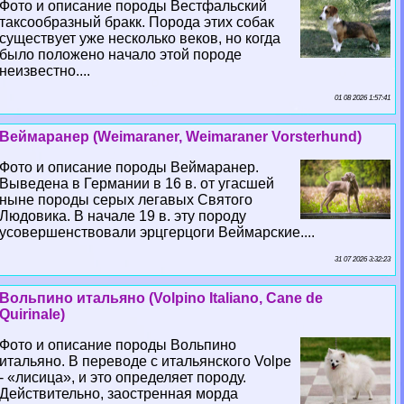
Фото и описание породы Вестфальский
таксообразный бpaкк. Порода этих собак
существует уже несколько веков, но когда
было положено начало этой породе
неизвестно....
01 08 2026 1:57:41
Веймаранер (Weimaraner, Weimaraner Vorsterhund)
Фото и описание породы Веймаранер.
Выведена в Германии в 16 в. от угасшей
ныне породы серых легавых Святого
Людовика. В начале 19 в. эту породу
усовершенствовали эрцгерцоги Веймарские....
31 07 2026 3:32:23
Вольпино итальяно (Volpino Italiano, Cane de
Quirinale)
Фото и описание породы Вольпино
итальяно. В переводе с итальянского Volpe
- «лисица», и это определяет породу.
Действительно, заостренная морда