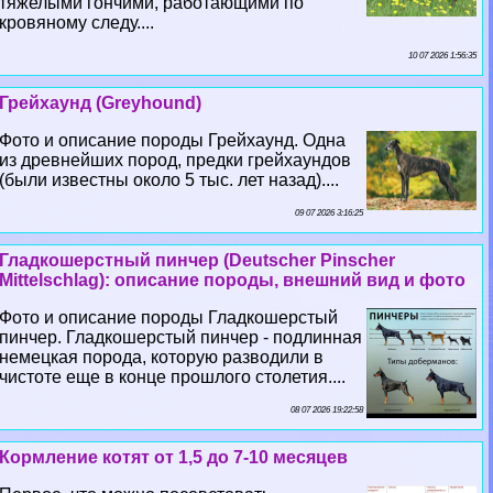
тяжелыми гончими, работающими по
кровяному следу....
10 07 2026 1:56:35
Грейхаунд (Greyhound)
Фото и описание породы Грейхаунд. Одна
из древнейших пород, предки грейхаундов
(были известны около 5 тыс. лет назад)....
09 07 2026 3:16:25
Гладкошерстный пинчер (Deutscher Pinscher
Mittelschlag): описание породы, внешний вид и фото
Фото и описание породы Гладкошерстый
пинчер. Гладкошерстый пинчер - подлинная
немецкая порода, которую разводили в
чистоте еще в конце прошлого столетия....
08 07 2026 19:22:58
Кормление котят от 1,5 до 7-10 месяцев