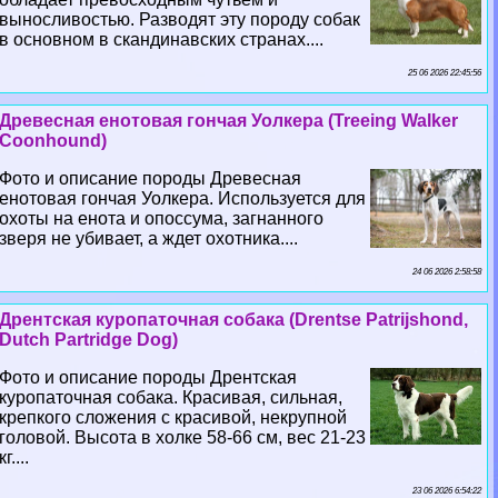
выносливостью. Разводят эту породу собак
в основном в скандинавских странах....
25 06 2026 22:45:56
Древесная енотовая гончая Уолкера (Treeing Walker
Coonhound)
Фото и описание породы Древесная
енотовая гончая Уолкера. Используется для
охоты на енота и опоссума, загнанного
зверя не убивает, а ждет охотника....
24 06 2026 2:58:58
Дрентская куропаточная собака (Drentse Patrijshond,
Dutch Partridge Dog)
Фото и описание породы Дрентская
куропаточная собака. Красивая, сильная,
крепкого сложения с красивой, некрупной
головой. Высота в холке 58-66 см, вес 21-23
кг....
23 06 2026 6:54:22