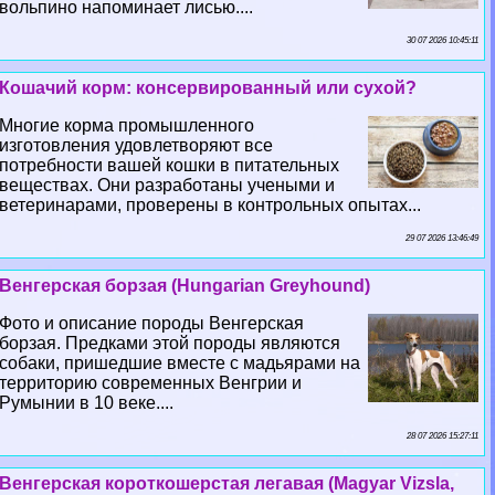
вольпино напоминает лисью....
30 07 2026 10:45:11
Кошачий корм: консервированный или сухой?
Многие корма промышленного
изготовления удовлетворяют все
потребности вашей кошки в питательных
веществах. Они разработаны учеными и
ветеринарами, проверены в контрольных опытах...
29 07 2026 13:46:49
Венгерская борзая (Hungarian Greyhound)
Фото и описание породы Венгерская
борзая. Предками этой породы являются
собаки, пришедшие вместе с мадьярами на
территорию современных Венгрии и
Румынии в 10 веке....
28 07 2026 15:27:11
Венгерская короткошерстая легавая (Magyar Vizsla,