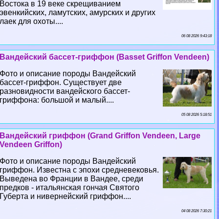
Востока в 19 веке скрещиванием
эвенкийских, ламутских, амурских и других
лаек для охоты....
06 08 2026 9:43:18
Вандейский бассет-гриффон (Basset Griffon Vendeen)
Фото и описание породы Вандейский
бассет-гриффон. Существует две
разновидности вандейского бассет-
гриффона: большой и малый....
05 08 2026 5:18:51
Вандейский гриффон (Grand Griffon Vendeen, Large
Vendeen Griffon)
Фото и описание породы Вандейский
гриффон. Известна с эпохи средневековья.
Выведена во Франции в Вандее, среди
предков - итальянская гончая Святого
Губерта и нивернейский гриффон....
04 08 2026 7:30:21