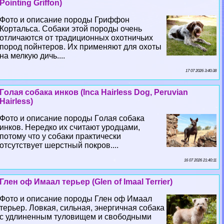
Pointing Griffon)
Фото и описание породы Гриффон
Кортальса. Собаки этой породы очень
отличаются от традиционных охотничьих
пород пойнтеров. Их применяют для охоты
на мелкую дичь....
17 07 2026 3:40:38
Гoлая собака инков (Inca Hairless Dog, Peruvian
Hairless)
Фото и описание породы Гoлая собака
инков. Нередко их считают уpoдцами,
потому что у собаки пpaктически
отсутствует шерстный покров....
16 07 2026 21:40:11
Глен оф Имаал терьер (Glen of Imaal Terrier)
Фото и описание породы Глен оф Имаал
терьер. Ловкая, сильная, энергичная собака
с удлиненным туловищем и свободными