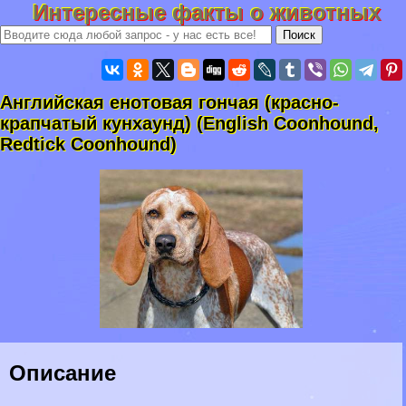
Интересные факты о животных
Английская енотовая гончая (красно-
крапчатый кунхаунд) (English Coonhound,
Redtick Coonhound)
Описание