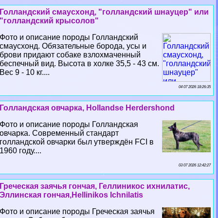
Голландский смаусхонд, "голландский шнауцер" или
"голландский крысолов"
Фото и описание породы Голландский
смаусхонд. Обязательные борода, усы и
брови придают собаке взлохмаченный
беспечный вид. Высота в холке 35,5 - 43 см.
Вес 9 - 10 кг....
04 07 2026 18:26:35
Голландская овчарка, Hollandse Herdershond
Фото и описание породы Голландская
овчарка. Современный стандарт
голландской овчарки был утверждён FCI в
1960 году....
03 07 2026 12:42:27
Греческая заячья гончая, Геллиникос ихнилатис,
Эллинская гончая,Hellinikos Ichnilatis
Фото и описание породы Греческая заячья