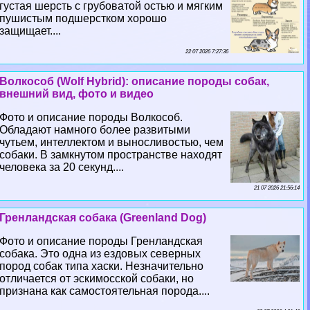
густая шерсть с грубоватой остью и мягким
пушистым подшерстком хорошо
защищает....
22 07 2026 7:27:36
Волкособ (Wolf Hybrid): описание породы собак,
внешний вид, фото и видео
Фото и описание породы Волкособ.
Обладают намного более развитыми
чутьем, интеллектом и выносливостью, чем
собаки. В замкнутом прострaнcтве находят
человека за 20 секунд....
21 07 2026 21:56:14
Гренландская собака (Greenland Dog)
Фото и описание породы Гренландская
собака. Это одна из ездовых северных
пород собак типа хаски. Незначительно
отличается от эскимосской собаки, но
признана как самостоятельная порода....