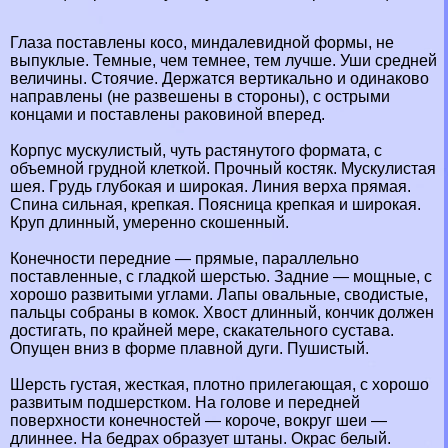
Глаза поставлены косо, миндалевидной формы, не
выпуклые. Темные, чем темнее, тем лучше. Уши средней
величины. Стоячие. Держатся вертикально и одинаково
направлены (не развешены в стороны), с острыми
концами и поставлены paковиной вперед.
Корпус мускулистый, чуть растянутого формата, с
объемной грудной клеткой. Прочный костяк. Мускулистая
шея. Гpyдь глубокая и широкая. Линия верха прямая.
Спина сильная, крепкая. Поясница крепкая и широкая.
Круп длинный, умеренно скошенный.
Конечности передние — прямые, параллельно
поставленные, с гладкой шерстью. Задние — мощные, с
хорошо развитыми углами. Лапы овальные, сводистые,
пальцы собраны в комок. Хвост длинный, кончик должен
достигать, по крайней мере, скакательного сустава.
Опущен вниз в форме плавной дуги. Пушистый.
Шерсть густая, жесткая, плотно прилегающая, с хорошо
развитым подшерстком. На голове и передней
поверхности конечностей — короче, вокруг шеи —
длиннее. На бедрах образует штаны. Окрас белый.