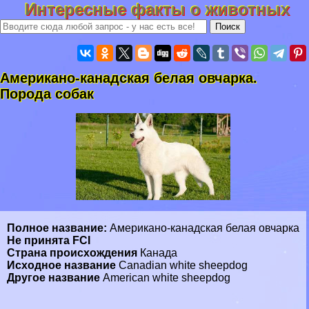
Интересные факты о животных
Американо-канадская белая овчарка.
Порода собак
Полное название:
Американо-канадская белая овчарка
Не принята FCI
Страна происхождения
Канада
Исходное название
Canadian white sheepdog
Другое название
American white sheepdog