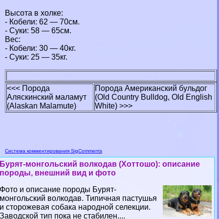
Высота в холке:
- Кобели: 62 — 70см.
- Суки: 58 — 65см.
Вес:
- Кобели: 30 — 40кг.
- Суки: 25 — 35кг.
<<< Порода
Порода Американский бульдог
Аляскинский маламут
(Old Country Bulldog, Old English
(Alaskan Malamute)
White) >>>
Система комментирования SigComments
Бурят-монгольский волкодав (Хоттошо): описание
породы, внешний вид и фото
Фото и описание породы Бурят-
монгольский волкодав. Типичная пастушья
и сторожевая собака народной селекции.
Заводской тип пока не стабилен....