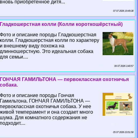
вновь приобретенное дитя...
07 07 2026 19:49:38
Гладкошерстная колли (Колли короткошёрстный)
Фото и описание породы Гладкошерстная
колли. Гладкошерстная колли по хаpaктеру
и внешнему виду похожа на
длинношерстную. Это идеальная собака
для семьи....
06 07 2026 3:40:57
ГОНЧАЯ ГАМИЛЬТОНА — первоклассная охотничья
собака.
Фото и описание породы Гончая
Гамильтона. ГОНЧАЯ ГАМИЛЬТОНА —
первоклассная охотничья собака. У нее
живой темперамент и она создает много
шума. Для комнатного содержания не
подходит....
05 07 2026 23:51:58