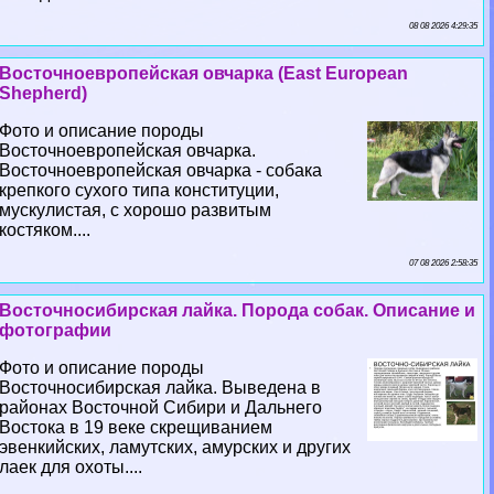
08 08 2026 4:29:35
Восточноевропейская овчарка (East European
Shepherd)
Фото и описание породы
Восточноевропейская овчарка.
Восточноевропейская овчарка - собака
крепкого сухого типа конституции,
мускулистая, с хорошо развитым
костяком....
07 08 2026 2:58:35
Восточносибирская лайка. Порода собак. Описание и
фотографии
Фото и описание породы
Восточносибирская лайка. Выведена в
районах Восточной Сибири и Дальнего
Востока в 19 веке скрещиванием
эвенкийских, ламутских, амурских и других
лаек для охоты....