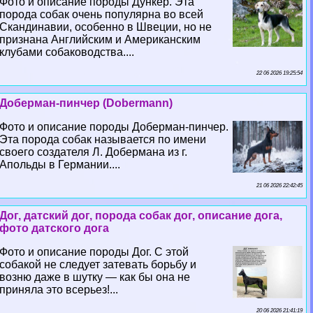
Фото и описание породы Дункер. Эта
порода собак очень популярна во всей
Скандинавии, особенно в Швеции, но не
признана Английским и Американским
клубами собаководства....
22 06 2026 19:25:54
Доберман-пинчер (Dobermann)
Фото и описание породы Доберман-пинчер.
Эта порода собак называется по имени
своего создателя Л. Добермана из г.
Апольды в Германии....
21 06 2026 22:42:45
Дог, датский дог, порода собак дог, описание дога,
фото датского дога
Фото и описание породы Дог. С этой
собакой не следует затевать борьбу и
возню даже в шутку — как бы она не
приняла это всерьез!...
20 06 2026 21:41:19