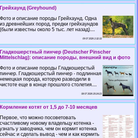
Грейхаунд (Greyhound)
Фото и описание породы Грейхаунд. Одна
из древнейших пород, предки грейхаундов
(были известны около 5 тыс. лет назад)....
09 07 2026 2:32:33
Гладкошерстный пинчер (Deutscher Pinscher
Mittelschlag): описание породы, внешний вид и фото
Фото и описание породы Гладкошерстый
пинчер. Гладкошерстый пинчер - подлинная
немецкая порода, которую разводили в
чистоте еще в конце прошлого столетия....
08 07 2026 20:24:23
Кормление котят от 1,5 до 7-10 месяцев
Первое, что можно посоветовать
счастливому новому владельцу котенка -
узнать у заводчика, чем он кормит котенка
сейчас и сделать вывод - чем и как кормить