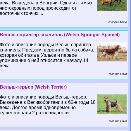
века. Выведена в Венгрии. Одна из самых
чистокровных пород происходит от
восточных гончих....
27 07 2026 4:20:58
Вельш-спрингер-спаниель (Welsh-Springer-Spaniel)
Фото и описание породы Вельш-спрингер-
спаниель. Предком, вероятно была собака,
которая обитала в Уэльсе и первое
упоминание о ней относится к началу 14
века....
26 07 2026 5:24:44
Вельш-терьер (Welsh Terrier)
Фото и описание породы Вельш-терьер.
Выведена в Великобритании в 60-е годы 18
века. Долгое время одновременно
существовали 2 разновидности....
25 07 2026 3:59:44