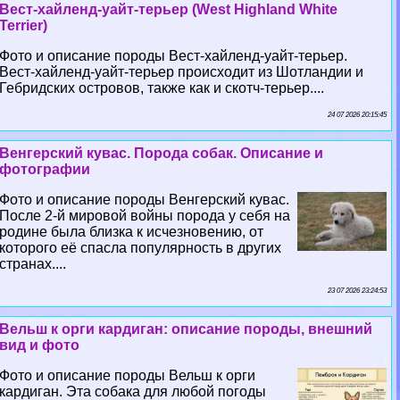
Вест-хайленд-уайт-терьер (West Highland White
Terrier)
Фото и описание породы Вест-хайленд-уайт-терьер.
Вест-хайленд-уайт-терьер происходит из Шотландии и
Гебридских островов, также как и скотч-терьер....
24 07 2026 20:15:45
Венгерский кувас. Порода собак. Описание и
фотографии
Фото и описание породы Венгерский кувас.
После 2-й мировой войны порода у себя на
родине была близка к исчезновению, от
которого её спасла популярность в других
странах....
23 07 2026 23:24:53
Вельш к opги кардиган: описание породы, внешний
вид и фото
Фото и описание породы Вельш к opги
кардиган. Эта собака для любой погоды