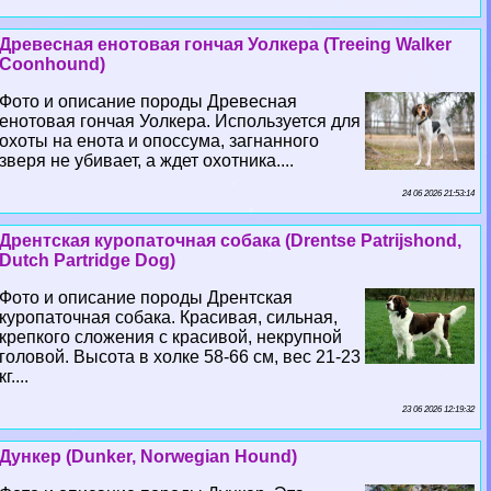
Древесная енотовая гончая Уолкера (Treeing Walker
Coonhound)
Фото и описание породы Древесная
енотовая гончая Уолкера. Используется для
охоты на енота и опоссума, загнанного
зверя не убивает, а ждет охотника....
24 06 2026 21:53:14
Дрентская куропаточная собака (Drentse Patrijshond,
Dutch Partridge Dog)
Фото и описание породы Дрентская
куропаточная собака. Красивая, сильная,
крепкого сложения с красивой, некрупной
головой. Высота в холке 58-66 см, вес 21-23
кг....
23 06 2026 12:19:32
Дункер (Dunker, Norwegian Hound)