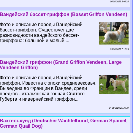
06 08 2026 3:40:28
Вандейский бассет-гриффон (Basset Griffon Vendeen)
Фото и описание породы Вандейский
бассет-гриффон. Существует две
разновидности вандейского бассет-
гриффона: большой и малый....
05 08 2026 7:12:29
Вандейский гриффон (Grand Griffon Vendeen, Large
Vendeen Griffon)
Фото и описание породы Вандейский
гриффон. Известна с эпохи средневековья.
Выведена во Франции в Вандее, среди
предков - итальянская гончая Святого
Губерта и нивернейский гриффон....
04 08 2026 21:36:39
Вахтельхунд (Deutscher Wachtelhund, German Spaniel,
German Quail Dog)