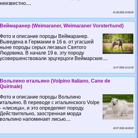
неизвестно....
01 08 2026 19:59:54
Веймаранер (Weimaraner, Weimaraner Vorsterhund)
Фото и описание породы Веймаранер.
Выведена в Германии в 16 в. от угасшей
ныне породы серых легавых Святого
Людовика. В начале 19 в. эту породу
усовершенствовали эрцгерцоги Веймарские....
31 07 2026 14:12:35
Вольпино итальяно (Volpino Italiano, Cane de
Quirinale)
Фото и описание породы Вольпино
итальяно. В переводе с итальянского Volpe
- «лисица», и это определяет породу.
Действительно, заостренная морда
вольпино напоминает лисью....
30 07 2026 18:39:20