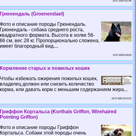
20 07 2026 4:21:46
Грюнендаль (Groenendael)
Фото и описание породы Грюнендаль.
Грюнендаль - собака среднего роста,
квадратного формата. Высота в холке 56-
66 см, вес 28 кг. Пропорционально сложена,
имеет благородный вид....
19 07 2026 8:54:52
Кормление старых и пожилых кошек
Чтобы избежать ожирения пожилых кошек,
владелец должен или снизить количество
корма, или давать корм с меньшим содержанием жира...
18 07 2026 20:19:51
Гриффон Кортальса (Korthals Griffon, Wirehaired
Pointing Griffon)
Фото и описание породы Гриффон
Кортальса. Собаки этой породы очень