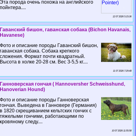
Эта порода очень похожа на английского
пойнтера....
12 07 2026 5:15:36
Гаванский бишон, гаванская собака (Bichon Havanais,
Havanese)
Фото и описание породы Гаванский бишон,
гаванская собака. Собака крепкого
сложения. Формат почти квадратный.
Высота в холке 20-28 см. Вес 3-5,5 кг....
11 07 2026 7:29:48
Ганноверская гончая ( Hannoversher Schweisshund,
Hanoverian Hound)
Фото и описание породы Ганноверская
гончая. Выведена в Ганновере (Германия)
в 1820 скрещиванием кельтских гончих с
тяжелыми гончими, работающими по
кровяному следу....
10 07 2026 11:55:58