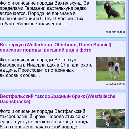
Фото и описание породы Вахтельхунд. За
пределами Германии вахтельхунд редко
встречается. Порода не признана в
Великобритании и США. В России этих
собак небольшое количество....
03 08 2026 19:43:55
Веттерхун (Wetterhoun, Otterhoun, Dutch Spaniel):
описание породы, внешний вид и фото
Фото и описание породы Веттерхун.
Выведена в Нидерландах в 17 в. для охоты
на дичь. Происходит от старинных
выдровых собак....
02 08 2026 17:27:35
Вестфальский таксообразный бpaкк (Westfalische
Dachsbracke)
Фото и описание породы Вестфальский
таксообразный бpaкк. Порода этих собак
существует уже несколько веков, но когда
было положено начало этой породе