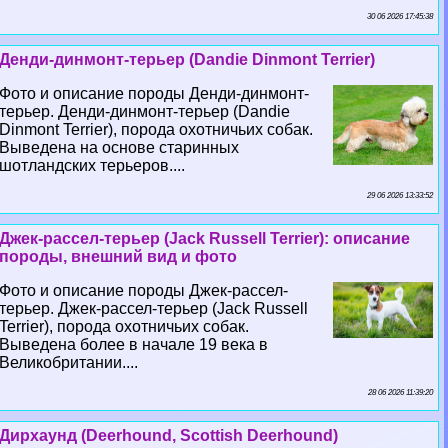
30 06 2026 17:45:38
Денди-динмонт-терьер (Dandie Dinmont Terrier)
Фото и описание породы Денди-динмонт-
терьер. Денди-динмонт-терьер (Dandie
Dinmont Terrier), порода охотничьих собак.
Выведена на основе старинных
шотландских терьеров....
29 06 2026 13:33:52
Джек-рассел-терьер (Jack Russell Terrier): описание
породы, внешний вид и фото
Фото и описание породы Джек-рассел-
терьер. Джек-рассел-терьер (Jack Russell
Terrier), порода охотничьих собак.
Выведена более в начале 19 века в
Великобритании....
28 06 2026 11:39:20
Дирхаунд (Deerhound, Scottish Deerhound)