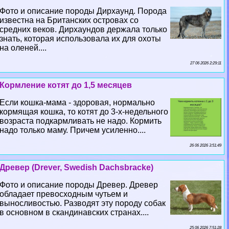
Фото и описание породы Дирхаунд. Порода
известна на Британских островах со
средних веков. Дирхаундов держала только
знать, которая использовала их для охоты
на оленей....
27 06 2026 2:29:11
Кормление котят до 1,5 месяцев
Если кошка-мама - здоровая, нормально
кормящая кошка, то котят до 3-х-недельного
возраста подкармливать не надо. Кормить
надо только маму. Причем усиленно....
26 06 2026 3:51:49
Древер (Drever, Swedish Dachsbracke)
Фото и описание породы Древер. Древер
обладает превосходным чутьем и
выносливостью. Разводят эту породу собак
в основном в скандинавских странах....
25 06 2026 7:51:28