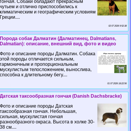
гончая. Собаки обладают прекрасным
чутьем и отлично приспособились к
климатическим и географическим условиям
Греции....
02 07 2026 9:52:38
Порода собак Далматин (Далматинец, Dalmatians,
Dalmatian): описание, внешний вид, фото и видео
Фото и описание породы Далматин. Собака
этой породы отличается сильным,
гармоничным и пропорциональным
мускулистым телосложением, вынослива,
способна к длительному бегу....
01 07 2026 18:22:56
Датская таксообразная гончая (Danish Dachsbracke)
Фото и описание породы Датская
таксообразная гончая. Небольшая,
сильная, мускулистая гончая
разнообразного окраса. Высота в холке 30-
38 см....