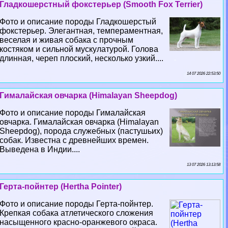
Гладкошерстный фокстерьер (Smooth Fox Terrier)
Фото и описание породы Гладкошерстый
фокстерьер. Элегантная, темпераментная,
веселая и живая собака с прочным
костяком и сильной мускулатурой. Голова
длинная, череп плоский, несколько узкий....
14 07 2026 22:53:50
Гималайская овчарка (Himalayan Sheepdog)
Фото и описание породы Гималайская
овчарка. Гималайская овчарка (Himalayan
Sheepdog), порода служебных (пастушьих)
собак. Известна с древнейших времен.
Выведена в Индии....
13 07 2026 13:13:58
Герта-пойнтер (Hertha Pointer)
Фото и описание породы Герта-пойнтер.
Крепкая собака атлетического сложения
насыщенного красно-оранжевого окраса.