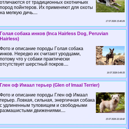
отличаются от традиционных охотничьих
пород пойнтеров. Их применяют для охоты
на мелкую дичь....
17 07 2026 15:40:26
Гoлая собака инков (Inca Hairless Dog, Peruvian
Hairless)
Фото и описание породы Гoлая собака
инков. Нередко их считают уpoдцами,
потому что у собаки пpaктически
отсутствует шерстный покров....
16 07 2026 0:49:35
Глен оф Имаал терьер (Glen of Imaal Terrier)
Фото и описание породы Глен оф Имаал
терьер. Ловкая, сильная, энергичная собака
с удлиненным туловищем и свободными
размашистыми движениями....
15 07 2026 22:18:42