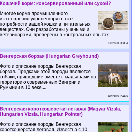
Кошачий корм: консервированный или сухой?
Многие корма промышленного
изготовления удовлетворяют все
потребности вашей кошки в питательных
веществах. Они разработаны учеными и
ветеринарами, проверены в контрольных опытах...
29 07 2026 14:54:16
Венгерская борзая (Hungarian Greyhound)
Фото и описание породы Венгерская
борзая. Предками этой породы являются
собаки, пришедшие вместе с мадьярами на
территорию современных Венгрии и
Румынии в 10 веке....
28 07 2026 12:48:35
Венгерская короткошерстая легавая (Magyar Vizsla,
Hungarian Vizsla, Hungarian Pointer)
Фото и описание породы Венгерская
короткошерстая легавая. Известна с 10