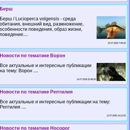
Берш
Берш / Lucioperca volgensis - среда
обитания, внешний вид, размножение,
особенности поведения, образ жизни,
поведение....
15 07 2026 7:49:30
Новости по тематике Ворон
Все актуальные и интересные публикации
на тему: Ворон ....
14 07 2026 22:46:50
Новости по тематике Рептилия
Все актуальные и интересные публикации на тему:
Рептилия ....
13 07 2026 14:12:55
Новости по тематике Носорог