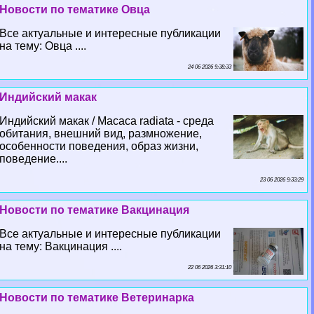
Новости по тематике Овца
Все актуальные и интересные публикации
на тему: Овца ....
24 06 2026 9:38:33
Индийский макак
Индийский макак / Macaca radiata - среда
обитания, внешний вид, размножение,
особенности поведения, образ жизни,
поведение....
23 06 2026 9:33:29
Новости по тематике Вакцинация
Все актуальные и интересные публикации
на тему: Вакцинация ....
22 06 2026 3:31:10
Новости по тематике Ветеринарка