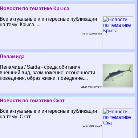
Новости по тематике Крыса
Все актуальные и интересные публикации
на тему: Крыса ....
05 07 2026 0:54:58
Пеламида
Пеламида / Sarda - среда обитания,
внешний вид, размножение, особенности
поведения, образ жизни, поведение....
04 07 2026 10:59:51
Новости по тематике Скат
Все актуальные и интересные публикации
на тему: Скат ....
03 07 2026 0:11:24