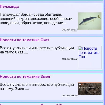
Пеламида
Пеламида / Sarda - среда обитания,
внешний вид, размножение, особенности
поведения, образ жизни, поведение....
07 07 2026 18:40:13
Новости по тематике Скат
Все актуальные и интересные публикации
на тему: Скат ....
06 07 2026 13:14:38
Новости по тематике Змея
Все актуальные и интересные публикации
на тему: Змея ....
05 07 2026 14:53:39