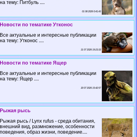
на тему: Питбуль ....
01 08 2026 0:41:43
Новости по тематике Утконос
Все актуальные и интересные публикации
на тему: Утконос ....
31 07 2026 19:23:33
Новости по тематике Ящер
Все актуальные и интересные публикации
на тему: Ящер ....
30 07 2026 15:42:57
Рыжая рысь
Рыжая рысь / Lynx rufus - среда обитания,
внешний вид, размножение, особенности
поведения, образ жизни, поведение....