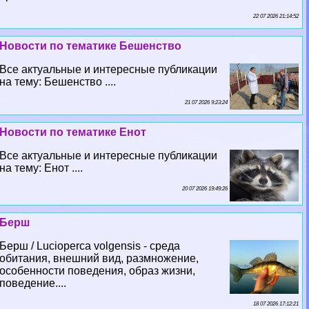
22 07 2026 21:14:52
Новости по тематике Бешенство
Все актуальные и интересные публикации
на тему: Бешенство ....
21 07 2026 9:23:24
Новости по тематике Енот
Все актуальные и интересные публикации
на тему: Енот ....
20 07 2026 19:49:26
Берш
Берш / Lucioperca volgensis - среда
обитания, внешний вид, размножение,
особенности поведения, образ жизни,
поведение....
18 07 2026 17:12:21