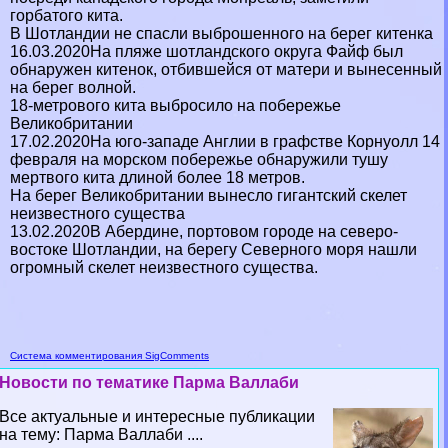
горбатого кита.
В Шотландии не спасли выброшенного на берег китенка
16.03.2020На пляже шотландского округа Файф был
обнаружен китенок, отбившейся от матери и вынесенный
на берег волной.
18-метрового кита выбросило на побережье
Великобритании
17.02.2020На юго-западе Англии в графстве Корнуолл 14
февраля на морском побережье обнаружили тушу
мертвого кита длиной более 18 метров.
На берег Великобритании вынесло гигантский скелет
неизвестного существа
13.02.2020В Абердине, портовом городе на северо-
востоке Шотландии, на берегу Северного моря нашли
огромный скелет неизвестного существа.
Система комментирования SigComments
Новости по тематике Парма Валлаби
Все актуальные и интересные публикации
на тему: Парма Валлаби ....