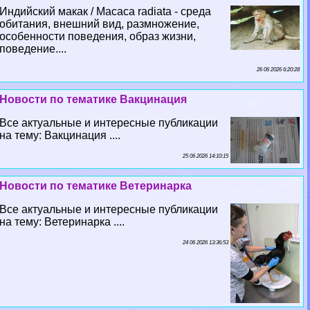
Индийский макак / Macaca radiata - среда
обитания, внешний вид, размножение,
особенности поведения, образ жизни,
поведение....
26 06 2026 6:20:28
Новости по тематике Вакцинация
Все актуальные и интересные публикации
на тему: Вакцинация ....
25 06 2026 14:10:15
Новости по тематике Ветеринарка
Все актуальные и интересные публикации
на тему: Ветеринарка ....
24 06 2026 13:36:53