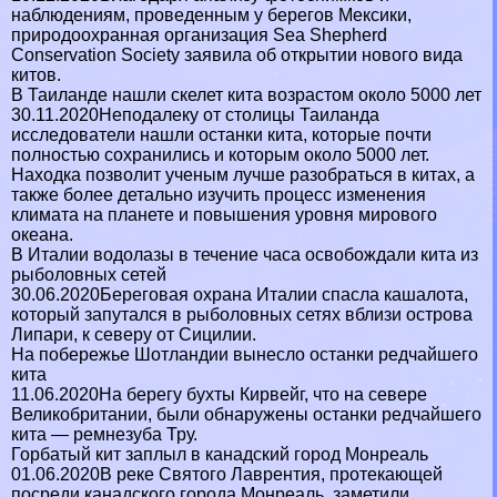
наблюдениям, проведенным у берегов Мексики,
природоохранная организация Sea Shepherd
Conservation Society заявила об открытии нового вида
китов.
В Таиланде нашли скелет кита возрастом около 5000 лет
30.11.2020Неподалеку от столицы Таиланда
исследователи нашли останки кита, которые почти
полностью сохранились и которым около 5000 лет.
Находка позволит ученым лучше разобраться в китах, а
также более детально изучить процесс изменения
климата на планете и повышения уровня мирового
океана.
В Италии водолазы в течение часа освобождали кита из
рыболовных сетей
30.06.2020Береговая охрана Италии спасла кашалота,
который запутался в рыболовных сетях вблизи острова
Липари, к северу от Сицилии.
На побережье Шотландии вынесло останки редчайшего
кита
11.06.2020На берегу бухты Кирвейг, что на севере
Великобритании, были обнаружены останки редчайшего
кита — ремнезуба Тру.
Горбатый кит заплыл в канадский город Монреаль
01.06.2020В реке Святого Лаврентия, протекающей
посреди канадского города Монреаль, заметили