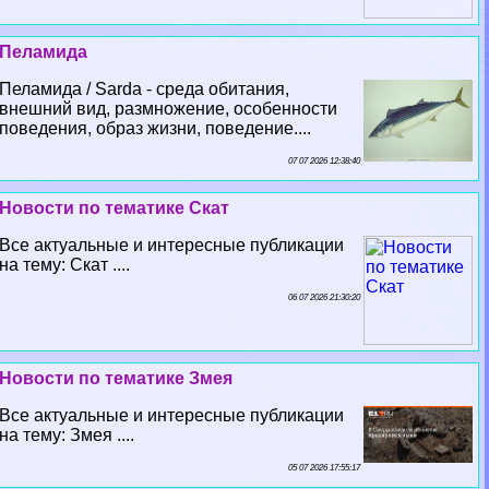
Пеламида
Пеламида / Sarda - среда обитания,
внешний вид, размножение, особенности
поведения, образ жизни, поведение....
07 07 2026 12:38:40
Новости по тематике Скат
Все актуальные и интересные публикации
на тему: Скат ....
06 07 2026 21:30:20
Новости по тематике Змея
Все актуальные и интересные публикации
на тему: Змея ....
05 07 2026 17:55:17