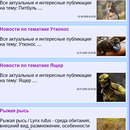
Все актуальные и интересные публикации
на тему: Питбуль ....
01 08 2026 6:53:52
Новости по тематике Утконос
Все актуальные и интересные публикации
на тему: Утконос ....
31 07 2026 15:25:46
Новости по тематике Ящер
Все актуальные и интересные публикации
на тему: Ящер ....
30 07 2026 22:25:26
Рыжая рысь
Рыжая рысь / Lynx rufus - среда обитания,
внешний вид, размножение, особенности