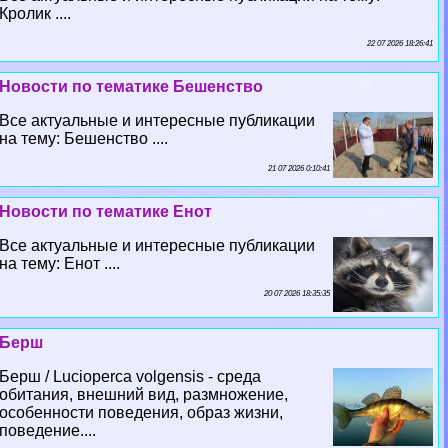
Кролик ....
22 07 2026 18:26:41
Новости по тематике Бешенство
Все актуальные и интересные публикации
на тему: Бешенство ....
21 07 2026 0:10:41
Новости по тематике Енот
Все актуальные и интересные публикации
на тему: Енот ....
20 07 2026 18:35:35
Берш
Берш / Lucioperca volgensis - среда
обитания, внешний вид, размножение,
особенности поведения, образ жизни,
поведение....