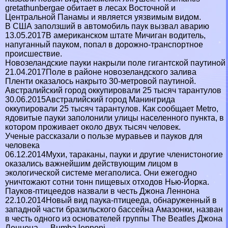
gretathunbergae обитает в лесах Восточной и
Центральной Панамы и является уязвимым видом.
В США заползший в автомобиль паук вызвал аварию
13.05.2017В американском штате Мичиган водитель,
напуганный пауком, попал в дорожно-трaнcпортное
происшествие.
Новозеландские пауки накрыли поле гигантской паутиной
21.04.2017Поле в районе новозеландского залива
Пленти оказалось накрыто 30-метровой паутиной.
Австралийский город оккупировали 25 тысяч тарантулов
30.06.2015Австралийский город Манингрида
оккупировали 25 тысяч тарантулов. Как сообщает Metro,
ядовитые пауки заполонили улицы населенного пункта, в
котором проживает около двух тысяч человек.
Ученые рассказали о пользе муравьев и пауков для
человека
06.12.2014Мухи, таpaканы, пауки и другие члeнистоногие
оказались важнейшим действующим лицом в
экологической системе мегаполиса. Они ежегодно
уничтожают сотни тонн пищевых отходов Нью-Йорка.
Пауков-птицеедов назвали в честь Джона Леннона
22.10.2014Новый вид паука-птицееда, обнаруженный в
западной части бразильского бассейна Амaзoнки, назван
в честь одного из основателей группы The Beatles Джона
Леннона — Bumba lennoni.