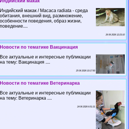
Индийский макак
Индийский макак / Macaca radiata - среда
обитания, внешний вид, размножение,
особенности поведения, образ жизни,
поведение....
26 06 2026 12:23:10
Новости по тематике Вакцинация
Все актуальные и интересные публикации
на тему: Вакцинация ....
25 06 2026 10:17:50
Новости по тематике Ветеринарка
Все актуальные и интересные публикации
на тему: Ветеринарка ....
24 06 2026 6:51:31