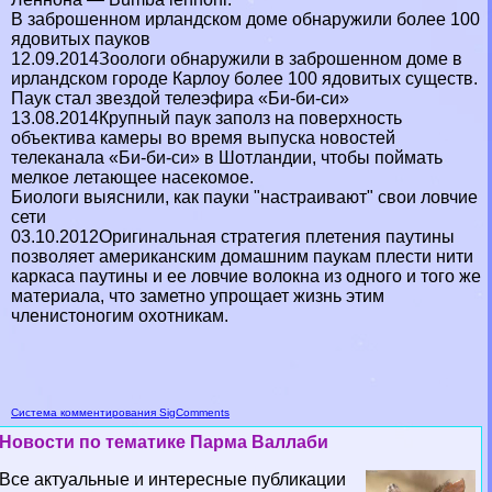
В заброшенном ирландском доме обнаружили более 100
ядовитых пауков
12.09.2014Зоологи обнаружили в заброшенном доме в
ирландском городе Карлоу более 100 ядовитых существ.
Паук стал звездой телеэфира «Би-би-си»
13.08.2014Крупный паук заполз на поверхность
объектива камеры во время выпуска новостей
телеканала «Би-би-си» в Шотландии, чтобы поймать
мелкое летающее насекомое.
Биологи выяснили, как пауки "настраивают" свои ловчие
сети
03.10.2012Оригинальная стратегия плетения паутины
позволяет американским домашним паукам плести нити
каркаса паутины и ее ловчие волокна из одного и того же
материала, что заметно упрощает жизнь этим
члeнистоногим охотникам.
Система комментирования SigComments
Новости по тематике Парма Валлаби
Все актуальные и интересные публикации