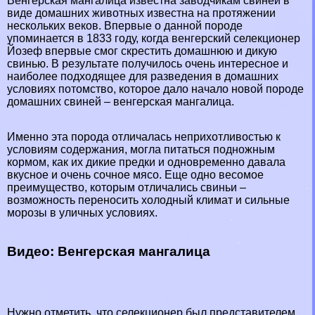
Венгерская мангалица известна заводчикам свиней в
виде домашних животных известна на протяжении
нескольких веков. Впервые о данной породе
упоминается в 1833 году, когда венгерский селекционер
Йозеф впервые смог скрестить домашнюю и дикую
свинью. В результате получилось очень интересное и
наиболее подходящее для разведения в домашних
условиях потомство, которое дало начало новой породе
домашних свиней – венгерская мангалица.
Именно эта порода отличалась неприхотливостью к
условиям содержания, могла питаться подножным
кормом, как их дикие предки и одновременно давала
вкусное и очень сочное мясо. Еще одно весомое
преимущество, которым отличались свиньи –
возможность переносить холодный климат и сильные
морозы в уличных условиях.
Видео: Венгерская мангалица
Нужно отметить, что селекционер был представителем