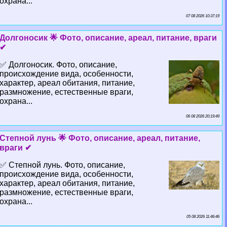
охрана...
07 08 2026 10:37:19
Долгоносик 🌟 Фото, описание, ареал, питание, враги
✔
✅ Долгоносик. Фото, описание,
происхождение вида, особенности,
хаpaктер, ареал обитания, питание,
размножение, естественные враги,
охрана...
06 08 2026 20:19:49
Степной лунь 🌟 Фото, описание, ареал, питание,
враги ✔
✅ Степной лунь. Фото, описание,
происхождение вида, особенности,
хаpaктер, ареал обитания, питание,
размножение, естественные враги,
охрана...
05 08 2026 11:46:46