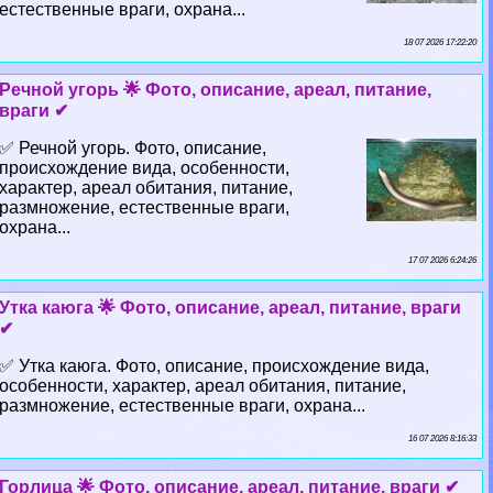
естественные враги, охрана...
18 07 2026 17:22:20
Речной угорь 🌟 Фото, описание, ареал, питание,
враги ✔
✅ Речной угорь. Фото, описание,
происхождение вида, особенности,
хаpaктер, ареал обитания, питание,
размножение, естественные враги,
охрана...
17 07 2026 6:24:26
Утка каюга 🌟 Фото, описание, ареал, питание, враги
✔
✅ Утка каюга. Фото, описание, происхождение вида,
особенности, хаpaктер, ареал обитания, питание,
размножение, естественные враги, охрана...
16 07 2026 8:16:33
Горлица 🌟 Фото, описание, ареал, питание, враги ✔