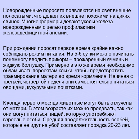
Новорожденные поросята появляются на свет внешне
полосатыми, что делает их внешне похожими на диких
свинок. Многие фермеры делают уколы железа
новорожденным с целью профилактики
железодефицитной анемии.
При рождении поросят первое время крайне важно
соблюдать режим питания. На 5-6 сутки можно начинать
понемногу вводить прикорм – прожаренный ячмень и
жидкую болтушку. Примерно в это же время необходимо
обламывать поросятам клыки, чтобы предотвратить
травмирование матери во время кормления. Начиная с
третьей, четвертой недели они самостоятельно питаться
овощами, кукурузными початками.
К концу первого месяца животные могут быть отлучены
от матери. В этом возрасте их можно продавать, так как
они могут питаться пищей, которую употрeбляют
взрослые особи. Средняя продолжительность особей,
которые не идут на убой составляет порядка 20-23 лет.