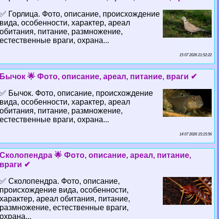
✅ Горлица. Фото, описание, происхождение
вида, особенности, хаpaктер, ареал
обитания, питание, размножение,
естественные враги, охрана...
15 07 2026 21:52:22
Бычок 🌟 Фото, описание, ареал, питание, враги ✔
✅ Бычок. Фото, описание, происхождение
вида, особенности, хаpaктер, ареал
обитания, питание, размножение,
естественные враги, охрана...
14 07 2026 15:15:56
Сколопендра 🌟 Фото, описание, ареал, питание,
враги ✔
✅ Сколопендра. Фото, описание,
происхождение вида, особенности,
хаpaктер, ареал обитания, питание,
размножение, естественные враги,
охрана...