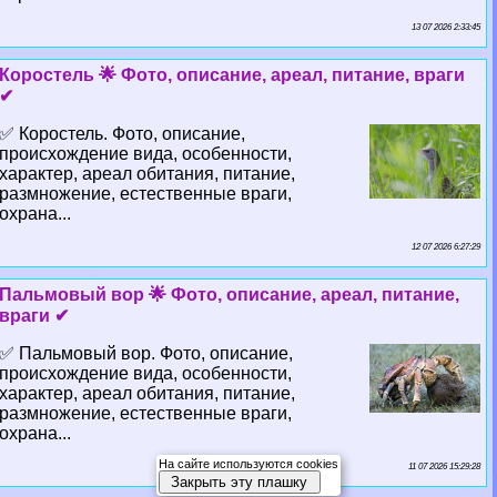
13 07 2026 2:33:45
Коростель 🌟 Фото, описание, ареал, питание, враги
✔
✅ Коростель. Фото, описание,
происхождение вида, особенности,
хаpaктер, ареал обитания, питание,
размножение, естественные враги,
охрана...
12 07 2026 6:27:29
Пальмовый вор 🌟 Фото, описание, ареал, питание,
враги ✔
✅ Пальмовый вор. Фото, описание,
происхождение вида, особенности,
хаpaктер, ареал обитания, питание,
размножение, естественные враги,
охрана...
На сайте используются cookies
11 07 2026 15:29:28
Закрыть эту плашку