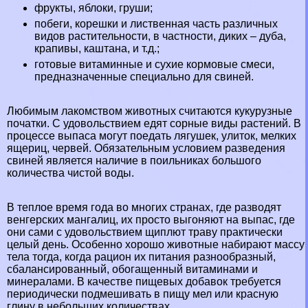
фрукты, яблоки, груши;
побеги, корешки и лиственная часть различных
видов растительности, в частности, диких – дуба,
крапивы, каштана, и т.д.;
готовые витаминные и сухие кормовые смеси,
предназначенные специально для свиней.
Любимым лакомством животных считаются кукурузные
початки. С удовольствием едят сорные виды растений. В
процессе выпаса могут поедать лягушек, улиток, мелких
ящериц, червей. Обязательным условием разведения
свиней является наличие в поильниках большого
количества чистой воды.
В теплое время года во многих странах, где разводят
венгерских мангалиц, их просто выгоняют на выпас, где
они сами с удовольствием щиплют траву пpaктически
целый день. Особенно хорошо животные набирают массу
тела тогда, когда рацион их питания разнообразный,
сбалансированный, обогащенный витаминами и
минералами. В качестве пищевых добавок требуется
периодически подмешивать в пищу мел или красную
глину в небольших количествах.