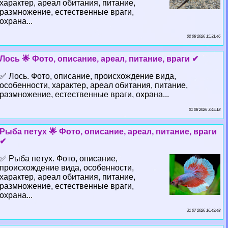
хаpaктер, ареал обитания, питание,
размножение, естественные враги,
охрана...
02 08 2026 15:31:46
Лось 🌟 Фото, описание, ареал, питание, враги ✔
✅ Лось. Фото, описание, происхождение вида,
особенности, хаpaктер, ареал обитания, питание,
размножение, естественные враги, охрана...
01 08 2026 3:45:18
Рыба пeтyx 🌟 Фото, описание, ареал, питание, враги
✔
✅ Рыба пeтyx. Фото, описание,
происхождение вида, особенности,
хаpaктер, ареал обитания, питание,
размножение, естественные враги,
охрана...
31 07 2026 16:49:48