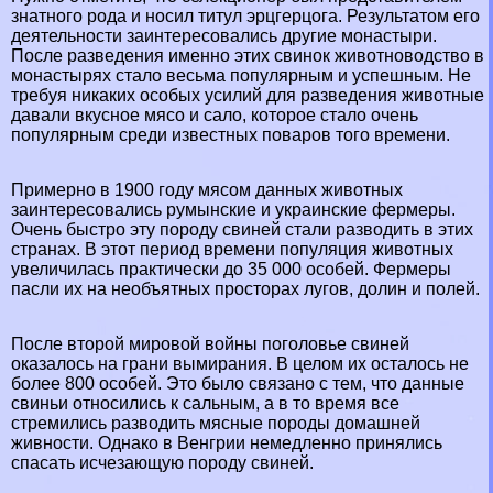
знатного рода и носил титул эрцгерцога. Результатом его
деятельности заинтересовались другие монастыри.
После разведения именно этих свинок животноводство в
монастырях стало весьма популярным и успешным. Не
требуя никаких особых усилий для разведения животные
давали вкусное мясо и сало, которое стало очень
популярным среди известных поваров того времени.
Примерно в 1900 году мясом данных животных
заинтересовались румынские и украинские фермеры.
Очень быстро эту породу свиней стали разводить в этих
странах. В этот период времени популяция животных
увеличилась пpaктически до 35 000 особей. Фермеры
пасли их на необъятных просторах лугов, долин и полей.
После второй мировой войны поголовье свиней
оказалось на грани вымирания. В целом их осталось не
более 800 особей. Это было связано с тем, что данные
свиньи относились к сальным, а в то время все
стремились разводить мясные породы домашней
живности. Однако в Венгрии немедленно принялись
спасать исчезающую породу свиней.