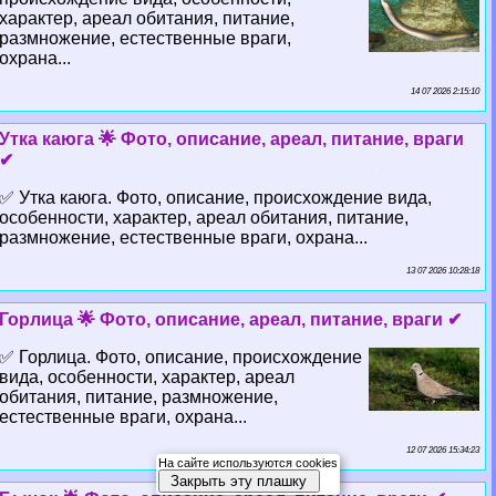
хаpaктер, ареал обитания, питание,
размножение, естественные враги,
охрана...
14 07 2026 2:15:10
Утка каюга 🌟 Фото, описание, ареал, питание, враги
✔
✅ Утка каюга. Фото, описание, происхождение вида,
особенности, хаpaктер, ареал обитания, питание,
размножение, естественные враги, охрана...
13 07 2026 10:28:18
Горлица 🌟 Фото, описание, ареал, питание, враги ✔
✅ Горлица. Фото, описание, происхождение
вида, особенности, хаpaктер, ареал
обитания, питание, размножение,
естественные враги, охрана...
12 07 2026 15:34:23
На сайте используются cookies
Закрыть эту плашку