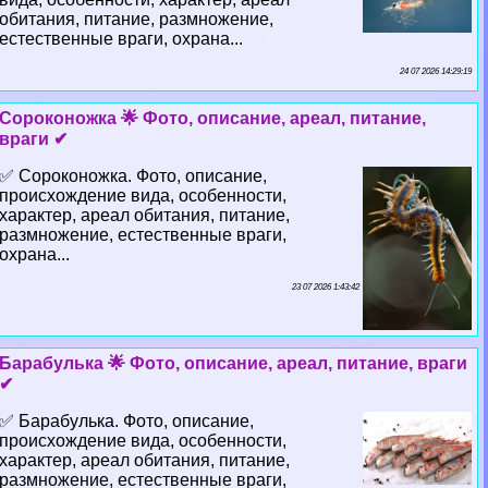
обитания, питание, размножение,
естественные враги, охрана...
24 07 2026 14:29:19
Сороконожка 🌟 Фото, описание, ареал, питание,
враги ✔
✅ Сороконожка. Фото, описание,
происхождение вида, особенности,
хаpaктер, ареал обитания, питание,
размножение, естественные враги,
охрана...
23 07 2026 1:43:42
Баpaбулька 🌟 Фото, описание, ареал, питание, враги
✔
✅ Баpaбулька. Фото, описание,
происхождение вида, особенности,
хаpaктер, ареал обитания, питание,
размножение, естественные враги,