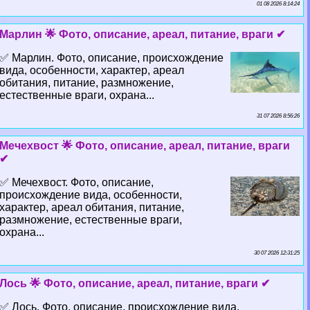
01 08 2026 8:14:24
Марлин 🌟 Фото, описание, ареал, питание, враги ✔
✅ Марлин. Фото, описание, происхождение
вида, особенности, хаpaктер, ареал
обитания, питание, размножение,
естественные враги, охрана...
31 07 2026 8:56:26
Мечехвост 🌟 Фото, описание, ареал, питание, враги
✔
✅ Мечехвост. Фото, описание,
происхождение вида, особенности,
хаpaктер, ареал обитания, питание,
размножение, естественные враги,
охрана...
30 07 2026 12:31:25
Лось 🌟 Фото, описание, ареал, питание, враги ✔
✅ Лось. Фото, описание, происхождение вида,