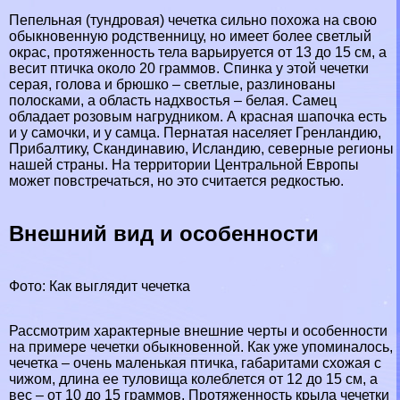
Пепельная (тундровая) чечетка сильно похожа на свою
обыкновенную родственницу, но имеет более светлый
окрас, протяженность тела варьируется от 13 до 15 см, а
весит птичка около 20 граммов. Спинка у этой чечетки
серая, голова и брюшко – светлые, разлинованы
полосками, а область надхвостья – белая. Самец
обладает розовым нагрудником. А красная шапочка есть
и у самочки, и у самца. Пернатая населяет
Гренландию
,
Прибалтику,
Скандинавию
,
Исландию
, северные регионы
нашей страны. На территории Центральной
Европы
может повстречаться, но это считается редкостью.
Внешний вид и особенности
Фото: Как выглядит чечетка
Рассмотрим хаpaктерные внешние черты и особенности
на примере чечетки обыкновенной. Как уже упоминалось,
чечетка – очень маленькая птичка, габаритами схожая с
чижом, длина ее туловища колeблется от 12 до 15 см, а
вес – от 10 до 15 граммов. Протяженность крыла чечетки