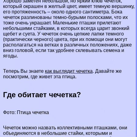
Хорошо заметен небольшой, но яркий клюв чечеток,
который окрашен в желтый цвет, имеет темную вершинку,
его протяженность – около одного сантиметра. Бока
чечеток разлинованы темно-бурыми полосками, что их
тоже очень украшает. Маленькие пташки прилетают
небольшими стайками, в которых всегда царит звонкий
щeбeт и суета. У чечеток очень цепкие лапки темного
(пpaктически черного) цвета, при их помощи они могут
располагаться на ветках в различных положениях, даже
вниз головой, если так удобнее склевывать семена и
ягоды.
Теперь Вы знаете
как выглядит чечетка
. Давайте же
посмотрим, где живет эта птица.
Где обитает чечетка?
Фото: Птица чечетка
Чечеток можно назвать коллективными пташками, они
объединяются в небольшие стайки, которыми и