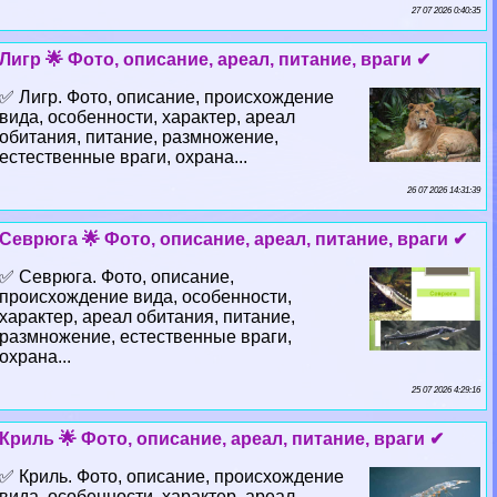
27 07 2026 0:40:35
Лигр 🌟 Фото, описание, ареал, питание, враги ✔
✅ Лигр. Фото, описание, происхождение
вида, особенности, хаpaктер, ареал
обитания, питание, размножение,
естественные враги, охрана...
26 07 2026 14:31:39
Севрюга 🌟 Фото, описание, ареал, питание, враги ✔
✅ Севрюга. Фото, описание,
происхождение вида, особенности,
хаpaктер, ареал обитания, питание,
размножение, естественные враги,
охрана...
25 07 2026 4:29:16
Криль 🌟 Фото, описание, ареал, питание, враги ✔
✅ Криль. Фото, описание, происхождение
вида, особенности, хаpaктер, ареал