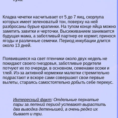
Кладка чечетки насчитывает от 5 до 7 яиц, скорлупа
которых имеет зеленоватый тон, поверху на ней
разбросаны бурые крапинки. На тупом конце яйца можно
заметить завитки и черточки. Высиживанием занимается
будущая мама, а заботливый партнер ее кормит, принося
ягоды и различные семечки. Период инкубации длится
около 13 дней.
Появившиеся на свет птенчики около двух недель не
покидают своего гнездовья, заботливые родители
потчуют их по очереди, в основном, семенами осоки и
тлей. Из-за активной кормежки малютки стремительно
подрастают и вскоре сами совершают свои первые
вылеты, стараясь самостоятельно добыть себе перекус.
Интересный факт
: Отдельные пернатые
пары за летний период успевают вырастить
два выводка детенышей, а очень редко их
бывает и три.