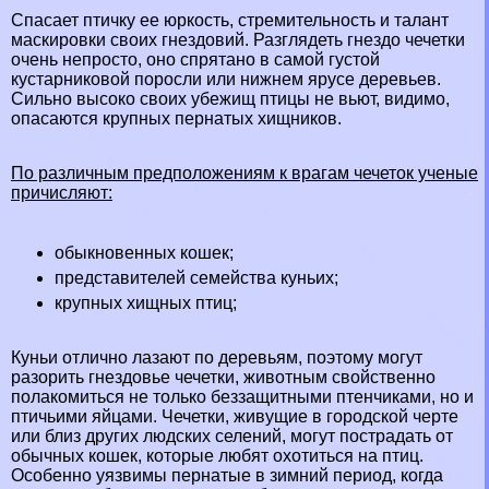
Спасает птичку ее юркость, стремительность и талант
маскировки своих гнездовий. Разглядеть гнездо чечетки
очень непросто, оно спрятано в самой густой
кустарниковой поросли или нижнем ярусе деревьев.
Сильно высоко своих убежищ птицы не вьют, видимо,
опасаются крупных пернатых хищников.
По различным предположениям к врагам чечеток ученые
причисляют:
обыкновенных
кошек
;
представителей семейства
куньих
;
крупных
хищных птиц
;
Куньи отлично лазают по деревьям, поэтому могут
разорить гнездовье чечетки, животным свойственно
полакомиться не только беззащитными птенчиками, но и
птичьими яйцами. Чечетки, живущие в городской черте
или близ других людских селений, могут пострадать от
обычных кошек, которые любят охотиться на птиц.
Особенно уязвимы пернатые в зимний период, когда