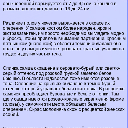
обыкновенной варьируется от 7 до 8,5 см, а крылья в
размахе достигают длины от 19 до 24 см.
Различие полов у чечеток выражается в окрасе их
оперения. У самцов костюм более наряден, ярок и
экстравагантен, им просто необходимо выглядеть модно
и броско, чтобы привлечь внимание партнерши. Красным
пятнышком (шапочкой) в области темени обладают оба
пола, но у самцов имеются розовато-красные участки на
грудке и других частях тела.
Спинка самца окрашена в серовато-бурый или светло-
серый оттенок, под розовой грудкой заметно белое
брюшко. В области надхвостья тоже имеются розовые
тона. Оперение на крыльях облачено в темно-бурый
оттенок, который украшает белая окантовка. В расцветке
самочек преобладает буроватые и белые оттенки. Там,
где у самца имеются розово-красные вкрапления (кроме
головы), у самочки эти места обладают белесым
оперением. Окрас молодняка схож с расцветкой женских
особей.