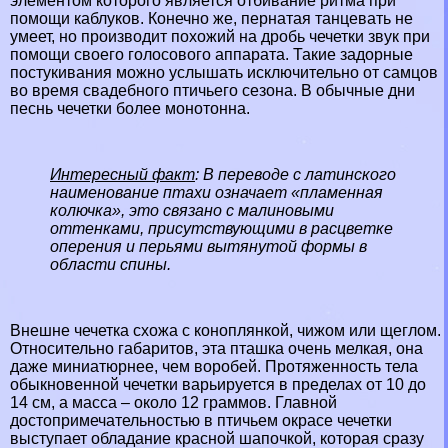
элементом которого является отбивание ритма при
помощи каблуков. Конечно же, пернатая танцевать не
умеет, но производит похожий на дробь чечетки звук при
помощи своего голосового аппарата. Такие задорные
постукивания можно услышать исключительно от самцов
во время свадебного птичьего сезона. В обычные дни
песнь чечетки более монотонна.
Интересный факт
: В переводе с латинского
наименование птахи означает «пламенная
колючка», это связано с малиновыми
оттенками, присутствующими в расцветке
оперения и перьями вытянутой формы в
области спины.
Внешне чечетка схожа с коноплянкой, чижом или щеглом.
Относительно габаритов, эта пташка очень мелкая, она
даже миниатюрнее, чем воробей. Протяженность тела
обыкновенной чечетки варьируется в пределах от 10 до
14 см, а масса – около 12 граммов. Главной
достопримечательностью в птичьем окрасе чечетки
выступает обладание красной шапочкой, которая сразу