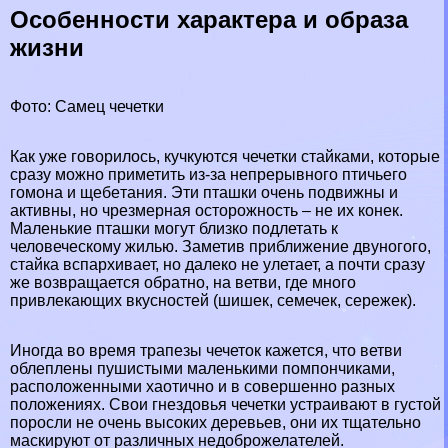
Особенности хаpaктера и образа
жизни
Фото: Самец чечетки
Как уже говорилось, кучкуются чечетки стайками, которые
сразу можно приметить из-за непрерывного птичьего
гомона и щeбeтания. Эти пташки очень подвижны и
активны, но чрезмерная осторожность – не их конек.
Маленькие пташки могут близко подлетать к
человеческому жилью. Заметив приближение двуногого,
стайка вспархивает, но далеко не улетает, а почти сразу
же возвращается обратно, на ветви, где много
привлекающих вкусностей (шишек, семечек, сережек).
Иногда во время трапезы чечеток кажется, что ветви
облеплены пушистыми маленькими помпончиками,
расположенными хаотично и в совершенно разных
положениях. Свои гнездовья чечетки устраивают в густой
поросли не очень высоких деревьев, они их тщательно
маскируют от различных недоброжелателей.