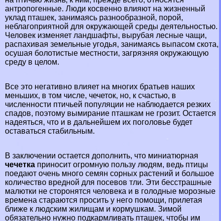
антропогенные. Люди косвенно влияют на жизненный
уклад пташек, занимаясь разнообразной, порой,
нeблагоприятной для окружающей среды деятельностью.
Человек изменяет ландшафты, вырубая лесные чащи,
распахивая земельные угодья, занимаясь выпасом скота,
осушая болотистые местности, загрязняя окружающую
среду в целом.
Все это негативно влияет на многих братьев наших
меньших, в том числе, чечеток, но, к счастью, в
численности птичьей популяции не наблюдается резких
спадов, поэтому вымирание пташкам не грозит. Остается
надеяться, что и в дальнейшем их поголовье будет
оставаться стабильным.
В заключении остается дополнить, что миниатюрная
чечетка
приносит огромную пользу людям, ведь птицы
поедают очень много семян сорных растений и большое
количество вредной для посевов тли. Эти бесстрашные
малютки не сторонятся человека и в голодные морозные
времена стараются просить у него помощи, прилетая
ближе к людским жилищам и кормушкам. Зимой
обязательно нужно подкармливать пташек, чтобы им