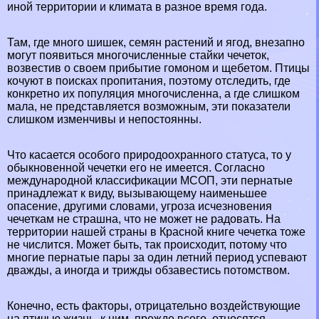
иной территории и климата в разное время года.
Там, где много шишек, семян растений и ягод, внезапно
могут появиться многочисленные стайки чечеток,
возвестив о своем прибытие гомоном и щeбeтом. Птицы
кочуют в поисках пропитания, поэтому отследить, где
конкретно их популяция многочисленна, а где слишком
мала, не представляется возможным, эти показатели
слишком изменчивы и непостоянны.
Что касается особого природоохранного статуса, то у
обыкновенной чечетки его не имеется. Согласно
международной классификации МСОП, эти пернатые
принадлежат к виду, вызывающему наименьшее
опасение, другими словами, угроза исчезновения
чечеткам не страшна, что не может не радовать. На
территории нашей страны в Красной книге чечетка тоже
не числится. Может быть, так происходит, потому что
многие пернатые пары за один летний период успевают
дважды, а иногда и трижды обзавестись потомством.
Конечно, есть факторы, отрицательно воздействующие
на птичью жизнь, к ним, прежде всего, относятся