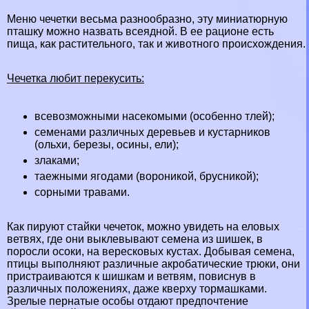
Меню чечетки весьма разнообразно, эту миниатюрную
пташку можно назвать
всеядной
. В ее рационе есть
пища, как растительного, так и животного происхождения.
Чечетка любит перекусить:
всевозможными насекомыми (особенно
тлей
);
семенами различных деревьев и кустарников
(ольхи, березы, осины, ели);
злаками;
таежными ягодами (вороникой, брусникой);
сорными травами.
Как пируют стайки чечеток, можно увидеть на еловых
ветвях, где они выклевывают семена из шишек, в
поросли осоки, на вересковых кустах. Добывая семена,
птицы выполняют различные акробатические трюки, они
пристраиваются к шишкам и ветвям, повиснув в
различных положениях, даже кверху тормашками.
Зрелые пернатые особы отдают предпочтение