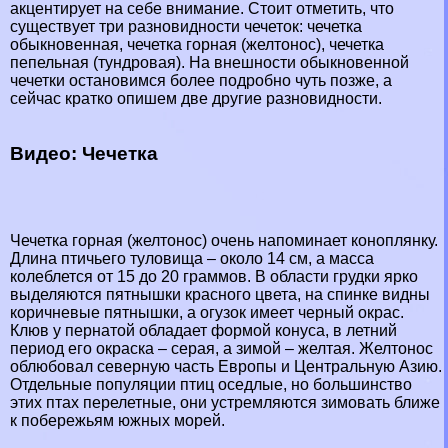
акцентирует на себе внимание. Стоит отметить, что
существует три разновидности чечеток: чечетка
обыкновенная, чечетка горная (желтонос), чечетка
пепельная (тундровая). На внешности обыкновенной
чечетки остановимся более подробно чуть позже, а
сейчас кратко опишем две другие разновидности.
Видео: Чечетка
Чечетка горная (желтонос) очень напоминает коноплянку.
Длина птичьего туловища – около 14 см, а масса
колeблется от 15 до 20 граммов. В области грудки ярко
выделяются пятнышки красного цвета, на спинке видны
коричневые пятнышки, а огузок имеет черный окрас.
Клюв у пернатой обладает формой конуса, в летний
период его окраска – серая, а зимой – желтая. Желтонос
облюбовал северную часть Европы и Центральную
Азию
.
Отдельные популяции птиц
оседлые
, но большинство
этих птах
перелетные
, они устремляются зимовать ближе
к побережьям южных
морей
.