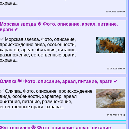
охрана...
22 07 2026 15:47:59
Морская звезда 🌟 Фото, описание, ареал, питание,
враги ✔
✅ Морская звезда. Фото, описание,
происхождение вида, особенности,
хаpaктер, ареал обитания, питание,
размножение, естественные враги,
охрана...
21 07 2026 5:56:34
Оляпка 🌟 Фото, описание, ареал, питание, враги ✔
✅ Оляпка. Фото, описание, происхождение
вида, особенности, хаpaктер, ареал
обитания, питание, размножение,
естественные враги, охрана...
20 07 2026 3:16:18
Жук геркулес 🌟 Фото, описание, ареал, питание,