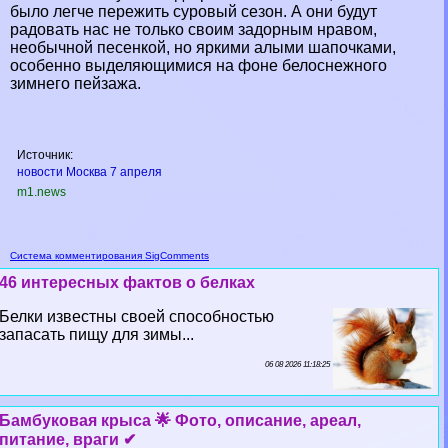
было легче пережить суровый сезон. А они будут
радовать нас не только своим задорным нравом,
необычной песенкой, но яркими алыми шапочками,
особенно выделяющимися на фоне белоснежного
зимнего пейзажа.
Источник:
новости Москва 7 апреля
m1.news
Система комментирования SigComments
46 интересных фактов о белках
Белки известны своей способностью
запасать пищу для зимы...
06 08 2026 11:18:25
Бамбуковая крыса 🌟 Фото, описание, ареал,
питание, враги ✔