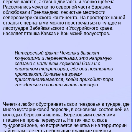
перемещаются, активно двигаясь и звонко щебеча.
Расселились чечетки по северной части Евразии,
облюбовали Гренландию, лесистые местности
североамериканского континента. На просторах нашей
страны с пернатыми можно повстречаться в
тундре
и
лесотундре
Забайкальского
и
Уссурийского
краев,
населяет пташка Кавказ и Крымский полуостров.
Интересный факт
: Чечетки бывают
кочующими
и
перелетными
, это напрямую
связано с наличием кормовой базы и с
климатом территории, где они постоянно
проживают. Кочевье на время
приостанавливается, когда приходит пора
гнездиться и воспитывать птенцов.
Чечетки любят обустраивать свои гнездовья в тундре, где
много кустарниковой поросли, в основном, состоящей из
молодых березок и ивняка. Березовыми семенами
пташки не прочь перекусить. Не так часто, как в
тундровой зоне, но встречается чечетка и на территории
тайги
, там, где есть небольшие влажные полянки,