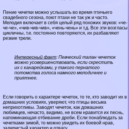
Пение чечетки можно услышать во время птичьего
свадебного сезона, поют птахи не так уж и часто.
Мелодия включает в себя целый ряд похожих звуков: «че-
че-че», «чив-чив-чив», «чень-чень» и т.д. Все эти возгласы
цикличны, т.е. постоянно повторяются, их разбавляют
резкие трели.
Интересный факт
: Певческий талан чечеток
можно усовершенствовать, если скрестить
их с канарейками, у такого пернатого
потомства голоса намного мелодичнее и
приятнее.
Если говорить о хаpaктере чечеток, то те, кто заводит их в
домашних условиях, уверяют, что птицы весьма
неприхотливы. Заводят чечеток, как домашних
любимцев, нечасто, видимо, не всем нравится их песнь,
напоминающая отбивание дроби. Если понаблюдать за
чечетками зимой, то можно увидеть их боевой нрав,
задиристый хаpaктер и отвагу.