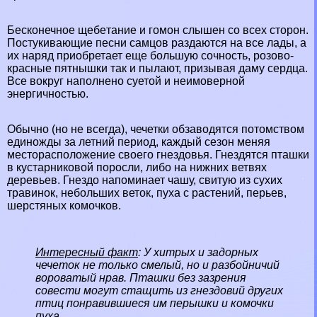
Бесконечное щeбeтание и гомон слышен со всех сторон.
Постукивающие песни самцов раздаются на все лады, а
их наряд приобретает еще большую сочность, розово-
красные пятнышки так и пылают, призывая даму сердца.
Все вокруг наполнено суетой и неимоверной
энергичностью.
Обычно (но не всегда), чечетки обзаводятся потомством
единожды за летний период, каждый сезон меняя
месторасположение своего гнездовья. Гнездятся пташки
в кустарниковой поросли, либо на нижних ветвях
деревьев. Гнездо напоминает чашу, свитую из сухих
травинок, небольших веток, пуха с растений, перьев,
шерстяных комочков.
Интересный факт
: У хитрых и задорных
чечеток не только смелый, но и разбойничий
вороватый нрав. Пташки без зазрения
совести могут стащить из гнездовий других
птиц понравившиеся им перышки и комочки
пуха.