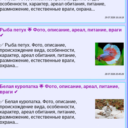
особенности, хаpaктер, ареал обитания, питание,
размножение, естественные враги, охрана...
29 07 2026 16:14:18
Рыба пeтyx 🌟 Фото, описание, ареал, питание, враги
✔
✅ Рыба пeтyx. Фото, описание,
происхождение вида, особенности,
хаpaктер, ареал обитания, питание,
размножение, естественные враги,
охрана...
28 07 2026 20:45:28
Белая куропатка 🌟 Фото, описание, ареал, питание,
враги ✔
✅ Белая куропатка. Фото, описание,
происхождение вида, особенности,
хаpaктер, ареал обитания, питание,
размножение, естественные враги,
охрана...