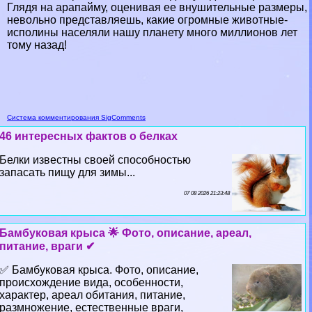
Глядя на арапайму, оценивая ее внушительные размеры,
невольно представляешь, какие огромные животные-
исполины населяли нашу планету много миллионов лет
тому назад!
Система комментирования SigComments
46 интересных фактов о белках
Белки известны своей способностью
запасать пищу для зимы...
07 08 2026 21:23:48
Бамбуковая крыса 🌟 Фото, описание, ареал,
питание, враги ✔
✅ Бамбуковая крыса. Фото, описание,
происхождение вида, особенности,
хаpaктер, ареал обитания, питание,
размножение, естественные враги,