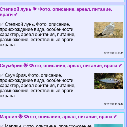
Степной лунь 🌟 Фото, описание, ареал, питание,
враги ✔
✅ Степной лунь. Фото, описание,
происхождение вида, особенности,
хаpaктер, ареал обитания, питание,
размножение, естественные враги,
охрана...
03 08 2026 23:17:47
Скумбрия 🌟 Фото, описание, ареал, питание, враги ✔
✅ Скумбрия. Фото, описание,
происхождение вида, особенности,
хаpaктер, ареал обитания, питание,
размножение, естественные враги,
охрана...
02 08 2026 18:24:45
Марлин 🌟 Фото, описание, ареал, питание, враги ✔
✅ Марлин. Фото, описание, происхождение