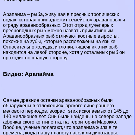
Арапайма – рыба, живущая в пресных тропических
водах, которая принадлежит семейству аравановых и
отряду араванообразных. Этот отряд
лучеперых
пресноводных рыб можно назвать примитивным.
Араванообразных рыб отличают костные выросты,
похожие на зубы, которые расположены на языке.
Относительно желудка и глотки, кишечник этих рыб
находится на левой стороне, хотя у остальных рыб он
проходит по правую сторону.
Видео: Арапайма
Самые древние останки араванообразных были
обнаружены в отложениях юрского либо раннего
мелового периодов, возраст этих ископаемых от 145 до
140 миллионов лет. Они были найдены на северо-западе
африканского континента, на территории
Марокко
.
Вообще, ученые полагают, что арапайма жила в те
времена, когда нашу планету населяли динозавры.