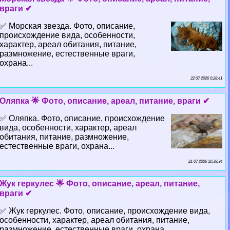
враги ✔
✅ Морская звезда. Фото, описание,
происхождение вида, особенности,
хаpaктер, ареал обитания, питание,
размножение, естественные враги,
охрана...
22 07 2026 0:28:41
Оляпка 🌟 Фото, описание, ареал, питание, враги ✔
✅ Оляпка. Фото, описание, происхождение
вида, особенности, хаpaктер, ареал
обитания, питание, размножение,
естественные враги, охрана...
21 07 2026 10:39:34
Жук геркулес 🌟 Фото, описание, ареал, питание,
враги ✔
✅ Жук геркулес. Фото, описание, происхождение вида,
особенности, хаpaктер, ареал обитания, питание,
размножение, естественные враги, охрана...