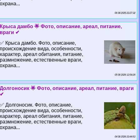
охрана...
06 08 2026 23:27:32
Крыса дамбо 🌟 Фото, описание, ареал, питание,
враги ✔
✅ Крыса дамбо. Фото, описание,
происхождение вида, особенности,
хаpaктер, ареал обитания, питание,
размножение, естественные враги,
охрана...
05 08 2026 13:54:26
Долгоносик 🌟 Фото, описание, ареал, питание, враги
✔
✅ Долгоносик. Фото, описание,
происхождение вида, особенности,
хаpaктер, ареал обитания, питание,
размножение, естественные враги,
охрана...
04 08 2026 23:44:53