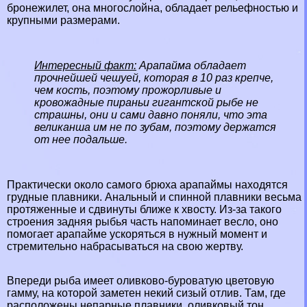
бронежилет, она многослойна, обладает рельефностью и
крупными размерами.
Интересный факт:
Арапайма обладает
прочнейшей чешуей, которая в 10 раз крепче,
чем кость, поэтому прожорливые и
кровожадные пираньи гигантской рыбе не
страшны, они и сами давно поняли, что эта
великанша им не по зубам, поэтому держатся
от нее подальше.
Пpaктически около самого брюха арапаймы находятся
грудные плавники. Aнaльный и спинной плавники весьма
протяженные и сдвинуты ближе к хвосту. Из-за такого
строения задняя рыбья часть напоминает весло, оно
помогает арапайме ускоряться в нужный момент и
стремительно набрасываться на свою жертву.
Впереди рыба имеет оливково-буроватую цветовую
гамму, на которой заметен некий сизый отлив. Там, где
расположены непарные плавники, оливковый тон