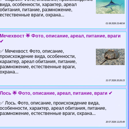
вида, особенности, хаpaктер, ареал
обитания, питание, размножение,
естественные враги, охрана...
01 08 2026 23:48:54
Мечехвост 🌟 Фото, описание, ареал, питание, враги
✔
✅ Мечехвост. Фото, описание,
происхождение вида, особенности,
хаpaктер, ареал обитания, питание,
размножение, естественные враги,
охрана...
31 07 2026 20:26:15
Лось 🌟 Фото, описание, ареал, питание, враги ✔
✅ Лось. Фото, описание, происхождение вида,
особенности, хаpaктер, ареал обитания, питание,
размножение, естественные враги, охрана...
30 07 2026 13:25:49