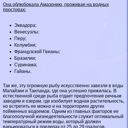
Она облюбовала Амaзoнию, проживая на водных
просторах:
Эквадора
;
Венесуэлы
;
Перу
;
Колумбии
;
Французской Гвианы;
Бразилии
;
Суринама
;
Гайаны
.
Так же, эту огромную рыбу искусственно завезли в воды
Малайзии
и
Таиланда
, где она успешно прижилась. В
естественной среде рыба отдает предпочтение речным
заводям и
озерам
, где изобилует водная растительность,
но встретить ее можно и на территориях других
пойменных
водоемов
. Одним из главных факторов ее
благополучной жизнедеятельности служит оптимальный
температурный режим воды, который должен
варьироваться в пределах от 25 до 29 градусов,