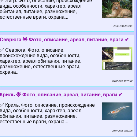
✅ Лигр. Фото, описание, происхождение
вида, особенности, хаpaктер, ареал
обитания, питание, размножение,
естественные враги, охрана...
27 07 2026 8:33:21
Севрюга 🌟 Фото, описание, ареал, питание, враги ✔
✅ Севрюга. Фото, описание,
происхождение вида, особенности,
хаpaктер, ареал обитания, питание,
размножение, естественные враги,
охрана...
26 07 2026 10:55:42
Криль 🌟 Фото, описание, ареал, питание, враги ✔
✅ Криль. Фото, описание, происхождение
вида, особенности, хаpaктер, ареал
обитания, питание, размножение,
естественные враги, охрана...
25 07 2026 20:12:36