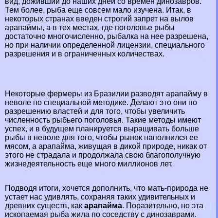
вид, доживший до наших дней со времен динозавров.
Тем более, рыба еще совсем мало изучена. Итак, в
некоторых странах введен строгий запрет на вылов
арапаймы, а в тех местах, где поголовье рыбы
достаточно многочисленно, рыбалка на нее разрешена,
но при наличии определенной лицензии, специального
разрешения и в ограниченных количествах.
Некоторые фермеры из Бразилии разводят арапайму в
неволе по специальной методике. Делают это они по
разрешению властей и для того, чтобы увеличить
численность рыбьего поголовья. Такие методы имеют
успех, и в будущем планируется выращивать больше
рыбы в неволе для того, чтобы рынок наполнился ее
мясом, а арапайма, живущая в дикой природе, никак от
этого не страдала и продолжала свою благополучную
жизнедеятельность еще много миллионов лет.
Подводя итоги, хочется дополнить, что мать-природа не
устает нас удивлять, сохраняя таких удивительных и
древних существ, как
арапайма
. Поразительно, но эта
ископаемая рыба жила по соседству с динозаврами.