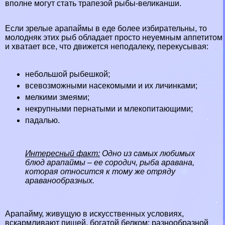
вполне могут стать трапезой рыбы-великанши.
Если зрелые арапаймы в еде более избирательны, то
молодняк этих рыб обладает просто неуемным аппетитом
и хватает все, что движется неподалеку, перекусывая:
небольшой рыбешкой;
всевозможными насекомыми и их личинками;
мелкими
змеями
;
некрупными пернатыми и млекопитающими;
падалью.
Интересный факт:
Одно из самых любимых
блюд арапаймы – ее сородич, рыба аравана,
которая относится к тому же отряду
араванообразных.
Арапайму, живущую в искусственных условиях,
вскармливают пищей, богатой белком: разнообразной