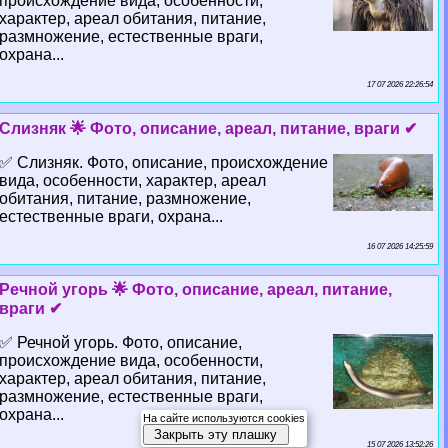
происхождение вида, особенности,
хаpaктер, ареал обитания, питание,
размножение, естественные враги,
охрана...
17 07 2026 22:26:54
Слизняк 🌟 Фото, описание, ареал, питание, враги ✔
✅ Слизняк. Фото, описание, происхождение
вида, особенности, хаpaктер, ареал
обитания, питание, размножение,
естественные враги, охрана...
16 07 2026 14:25:59
Речной угорь 🌟 Фото, описание, ареал, питание,
враги ✔
✅ Речной угорь. Фото, описание,
происхождение вида, особенности,
хаpaктер, ареал обитания, питание,
размножение, естественные враги,
охрана...
На сайте используются cookies
Закрыть эту плашку
15 07 2026 13:52:26