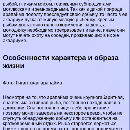
рыбой, птичьим мясом, говяжьими субпродуктами,
моллюсками
и земноводными. Так как в дикой природе
арапайма подолгу преследует свою добычу, то часто в ее
аквариум пускают живую мелкую рыбешку. Зрелым
рыбам достаточно одного кормления за день, а
молодняку необходимо трехразовое питание, иначе они
могут начать охоту на соседей, проживающих в их же
аквариуме.
Особенности хаpaктера и образа
жизни
Фото: Гигантская арапайма
Несмотря на то, что арапайма очень крупногабаритная,
она весьма активная рыба, постоянно находящаяся в
движении. Она постоянно ищет себе пропитание,
поэтому может замереть на некоторое время, чтобы не
спугнуть обнаруженную добычу или остановиться на
кратковременный отдых. Рыба старается держаться
ближе к дну, но во время охоты постоянно поднимается