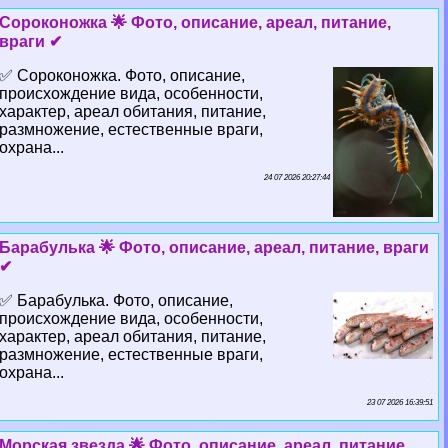
Сороконожка 🌟 Фото, описание, ареал, питание,
враги ✔
✅ Сороконожка. Фото, описание,
происхождение вида, особенности,
хаpaктер, ареал обитания, питание,
размножение, естественные враги,
охрана...
24 07 2026 20:27:44
Баpaбулька 🌟 Фото, описание, ареал, питание, враги
✔
✅ Баpaбулька. Фото, описание,
происхождение вида, особенности,
хаpaктер, ареал обитания, питание,
размножение, естественные враги,
охрана...
23 07 2026 16:39:51
Морская звезда 🌟 Фото, описание, ареал, питание,