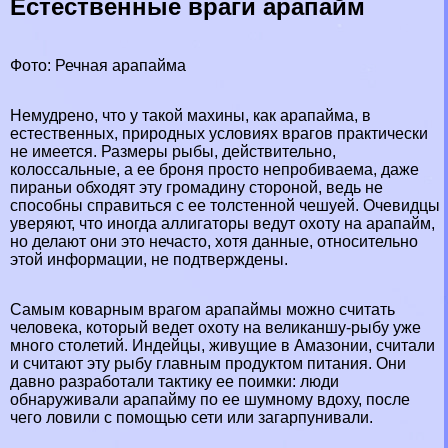
Естественные враги арапайм
Фото: Речная арапайма
Немудрено, что у такой махины, как арапайма, в
естественных, природных условиях врагов пpaктически
не имеется. Размеры рыбы, действительно,
колоссальные, а ее броня просто непробиваема, даже
пираньи обходят эту громадину стороной, ведь не
способны справиться с ее толстенной чешуей. Очевидцы
уверяют, что иногда аллигаторы ведут охоту на арапайм,
но делают они это нечасто, хотя данные, относительно
этой информации, не подтверждены.
Самым коварным врагом арапаймы можно считать
человека, который ведет охоту на великаншу-рыбу уже
много столетий. Индейцы, живущие в Амaзoнии, считали
и считают эту рыбу главным продуктом питания. Они
давно разработали тактику ее поимки: люди
обнаруживали арапайму по ее шумному вдоху, после
чего ловили с помощью сети или загарпунивали.