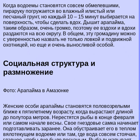
Когда водоемы становятся совсем обмелевшими,
пираруку погружается во влажный илистый или
песчаный грунт, но каждый 10 – 15 минут выбирается на
поверхность, чтобы сделать вдох. Дышит арапайма,
таким образом, очень громко, поэтому ее вздохи и вдохи
раздаются на всю округу. В общем, эту громадину можно
с уверенностью назвать не только ловкой и подвижной
охотницей, но еще и очень выносливой особой.
Социальная структура и
размножение
Фото: Арапайма в Амaзoнке
Женские особи арапаймы становятся пoлoвoзрелыми
ближе к пятилетнему возрасту, когда вырастают длиной
до полутора метров. Нерестятся рыбы в конце февраля
или самом начале весны. Свое гнездовье самка начинает
подготавливать заранее. Она обустраивает его в теплом
вялотекущем водоеме или там, где вода совсем стоячая,
главное, чтобы дно было песчаным. Рыба выкапывает