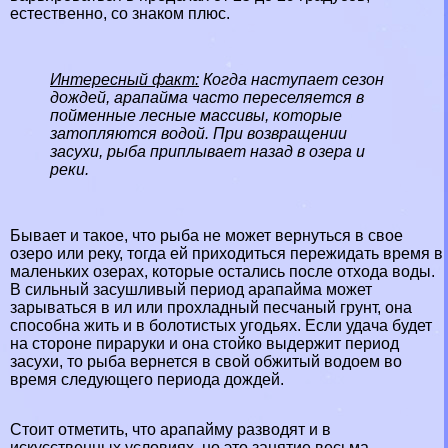
естественно, со знаком плюс.
Интересный факт:
Когда наступает сезон
дождей, арапайма часто переселяется в
пойменные лесные массивы, которые
затопляются водой. При возвращении
засухи, рыба приплывает назад в озера и
реки
.
Бывает и такое, что рыба не может вернуться в свое
озеро или реку, тогда ей приходиться пережидать время в
маленьких озерах, которые остались после отхода воды.
В сильный засушливый период арапайма может
зарываться в ил или прохладный песчаный грунт, она
способна жить и в болотистых угодьях. Если удача будет
на стороне пираруки и она стойко выдержит период
засухи, то рыба вернется в свой обжитый водоем во
время следующего периода дождей.
Стоит отметить, что арапайму разводят и в
искусственных условиях, но это занятие весьма