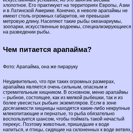
хлопотное. Его пpaктикуют на территориях
Европы
,
Азии
и в Латинской
Америке
. Конечно, в неволе арапаймы не
имеют столь огромных габаритов, не превышая
метровую длину. Населяют такие рыбы океанариумы,
зоопарки, искусственные водоемы, специализирующиеся
на разведении рыбы.
Чем питается арапайма?
Фото: Арапайма, она же пираруку
Неудивительно, что при таких огромных размерах,
арапайма является очень сильным, опасным и
стремительным хищником. В основном, меню арапаймы
– рыбное, состоящее, как из мелкой рыбешки, так и из
более увесистых рыбьих экземпляров. Если в зоне
досягаемости хищницы находятся какие-либо некрупные
млекопитающие и пернатые, то рыба обязательно
воспользуется шансом, чтобы поймать такой нечастый
перекус. Поэтому животные, пришедшие к воде
напиться, и птицы, сидящие на склоненных к воде ветвях,