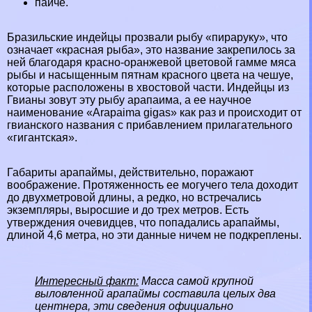
пайче.
Бразильские индейцы прозвали рыбу «пираруку», что
означает «красная рыба», это название закрепилось за
ней благодаря красно-оранжевой цветовой гамме мяса
рыбы и насыщенным пятнам красного цвета на чешуе,
которые расположены в хвостовой части. Индейцы из
Гвианы зовут эту рыбу арапаима, а ее научное
наименование «Arapaima gigas» как раз и происходит от
гвианского названия с прибавлением прилагательного
«гигантская».
Габариты арапаймы, действительно, поражают
воображение. Протяженность ее могучего тела доходит
до двухметровой длины, а редко, но встречались
экземпляры, выросшие и до трех метров. Есть
утверждения очевидцев, что попадались арапаймы,
длиной 4,6 метра, но эти данные ничем не подкреплены.
Интересный факт:
Масса самой крупной
выловленной арапаймы составила целых два
центнера, эти сведения официально