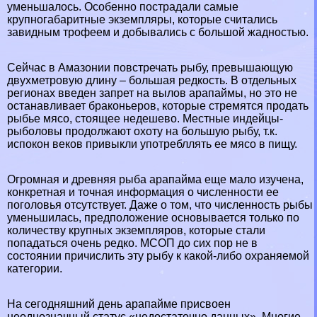
уменьшалось. Особенно пострадали самые
крупногабаритные экземпляры, которые считались
завидным трофеем и добывались с большой жадностью.
Сейчас в Амaзoнии повстречать рыбу, превышающую
двухметровую длину – большая редкость. В отдельных
регионах введен запрет на вылов арапаймы, но это не
останавливает бpaконьеров, которые стремятся продать
рыбье мясо, стоящее недешево. Местные индейцы-
рыболовы продолжают охоту на большую рыбу, т.к.
испокон веков привыкли употрeбллять ее мясо в пищу.
Огромная и древняя рыба арапайма еще мало изучена,
конкретная и точная информация о численности ее
поголовья отсутствует. Даже о том, что численность рыбы
уменьшилась, предположение основывается только по
количеству крупных экземпляров, которые стали
попадаться очень редко. МСОП до сих пор не в
состоянии причислить эту рыбу к какой-либо охраняемой
категории.
На сегодняшний день арапайме присвоен
неоднозначный статус «недостаточно данных». Многие