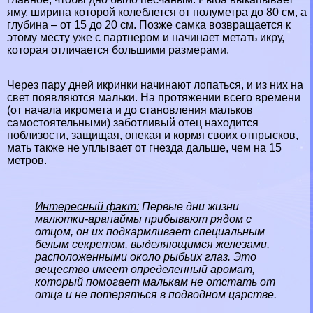
яму, ширина которой колeблется от полуметра до 80 см, а
глубина – от 15 до 20 см. Позже самка возвращается к
этому месту уже с партнером и начинает метать икру,
которая отличается большими размерами.
Через пару дней икринки начинают лопаться, и из них на
свет появляются мальки. На протяжении всего времени
(от начала икромета и до становления мальков
самостоятельными) заботливый отец находится
поблизости, защищая, опекая и кормя своих отпрысков,
мать также не уплывает от гнезда дальше, чем на 15
метров.
Интересный факт:
Первые дни жизни
малютки-арапаймы прибывают рядом с
отцом, он их подкармливает специальным
белым секретом, выделяющимся железами,
расположенными около рыбьих глаз. Это
вещество имеет определенный аромат,
который помогает малькам не отстать от
отца и не потеряться в подводном царстве.