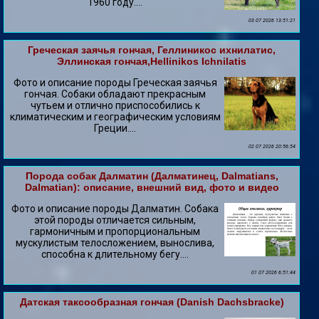
1960 году....
03 07 2026 13:51:21
Греческая заячья гончая, Геллиникос ихнилатис,
Эллинская гончая,Hellinikos Ichnilatis
Фото и описание породы Греческая заячья
гончая. Собаки обладают прекрасным
чутьем и отлично приспособились к
климатическим и географическим условиям
Греции....
02 07 2026 20:56:54
Порода собак Далматин (Далматинец, Dalmatians,
Dalmatian): описание, внешний вид, фото и видео
Фото и описание породы Далматин. Собака
этой породы отличается сильным,
гармоничным и пропорциональным
мускулистым телосложением, вынослива,
способна к длительному бегу....
01 07 2026 6:51:44
Датская таксообразная гончая (Danish Dachsbracke)