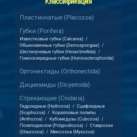
Классификация
Пластинчатые (Placozoa)
Губки (Porifera)
Известковые губки (Calcarea)
/
Обыкновенные губки (Demospongiae)
/
Шестилучевые губки (Hexactinellida)
/
Гомосклеридные губки (Homosclerophorida)
Ортонектиды (Orthonectida)
Дициемиды (Dicyemida)
Стрекающие (Cnidaria)
Гидроидные (Hydrozoa)
/
Сцифоидные
(Scyphozoa)
/
Коралловые полипы
(Anthozoa)
/
Кубомедузы (Cubozoa)
/
Полиподиозои (Polypodiozoa)
/
Ставрозои
(Staurozoa)
/
Миксозоа (Myxozoa)