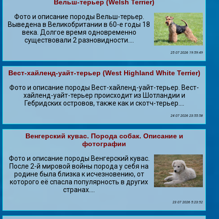
Вельш-терьер (Welsh Terrier)
Фото и описание породы Вельш-терьер.
Выведена в Великобритании в 60-е годы 18
века. Долгое время одновременно
существовали 2 разновидности....
25 07 2026 19:59:49
Вест-хайленд-уайт-терьер (West Highland White Terrier)
Фото и описание породы Вест-хайленд-уайт-терьер. Вест-
хайленд-уайт-терьер происходит из Шотландии и
Гебридских островов, также как и скотч-терьер....
24 07 2026 23:55:58
Венгерский кувас. Порода собак. Описание и
фотографии
Фото и описание породы Венгерский кувас.
После 2-й мировой войны порода у себя на
родине была близка к исчезновению, от
которого её спасла популярность в других
странах....
23 07 2026 5:23:52