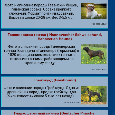
Фото и описание породы Гаванский бишон,
гаванская собака. Собака крепкого
сложения. Формат почти квадратный.
Высота в холке 20-28 см. Вес 3-5,5 кг....
11 07 2026 1:45:28
Ганноверская гончая ( Hannoversher Schweisshund,
Hanoverian Hound)
Фото и описание породы Ганноверская
гончая. Выведена в Ганновере (Германия) в
1820 скрещиванием кельтских гончих с
тяжелыми гончими, работающими по
кровяному следу....
10 07 2026 9:45:43
Грейхаунд (Greyhound)
Фото и описание породы Грейхаунд. Одна из
древнейших пород, предки грейхаундов
(были известны около 5 тыс. лет назад)....
09 07 2026 6:39:42
Гладкошерстный пинчер (Deutscher Pinscher