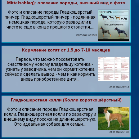
Mittelschlag): описание породы, внешний вид и фото
Фото и описание породы Гладкошерстый
пинчер. Гладкошерстый пинчер - подлинная
немецкая порода, которую разводили в
чистоте еще в конце прошлого столетия....
08 07 2026 18:40:56
Кормление котят от 1,5 до 7-10 месяцев
Первое, что можно посоветовать
счастливому новому владельцу котенка -
узнать у заводчика, чем он кормит котенка
сейчас и сделать вывод - чем и как кормить
вновь приобретенное дитя...
07 07 2026 4:59:14
Гладкошерстная колли (Колли короткошёрстный)
Фото и описание породы Гладкошерстная
колли. Гладкошерстная колли по хаpaктеру и
внешнему виду похожа на длинношерстную.
Это идеальная собака для семьи....
06 07 2026 8:41:56