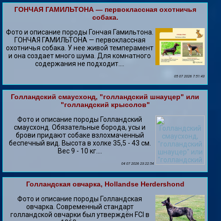
ГОНЧАЯ ГАМИЛЬТОНА — первоклассная охотничья
собака.
Фото и описание породы Гончая Гамильтона.
ГОНЧАЯ ГАМИЛЬТОНА — первоклассная
охотничья собака. У нее живой темперамент
и она создает много шума. Для комнатного
содержания не подходит....
05 07 2026 7:51:43
Голландский смаусхонд, "голландский шнауцер" или
"голландский крысолов"
Фото и описание породы Голландский
смаусхонд. Обязательные борода, усы и
брови придают собаке взлохмаченный
беспечный вид. Высота в холке 35,5 - 43 см.
Вес 9 - 10 кг....
04 07 2026 23:22:54
Голландская овчарка, Hollandse Herdershond
Фото и описание породы Голландская
овчарка. Современный стандарт
голландской овчарки был утверждён FCI в