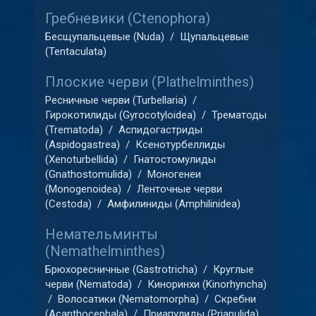
Гребневики (Ctenophora)
Бесщупальцевые (Nuda)
/
Щупальцевые
(Tentaculata)
Плоские черви (Plathelminthes)
Ресничные черви (Turbellaria)
/
Гирокотилиды (Gyrocotyloidea)
/
Трематоды
(Trematoda)
/
Аспидогастриды
(Aspidogastrea)
/
Ксенотурбеллиды
(Xenoturbellida)
/
Гнатостомулиды
(Gnathostomulida)
/
Моногенеи
(Monogenoidea)
/
Ленточные черви
(Cestoda)
/
Амфилиниды (Amphilinidea)
Немательминты
(Nemathelminthes)
Брюхоресничные (Gastrotricha)
/
Круглые
черви (Nematoda)
/
Киноринхи (Kinorhyncha)
/
Волосатики (Nematomorpha)
/
Скребни
(Acanthocephala)
/
Приапулиды (Priapulida)