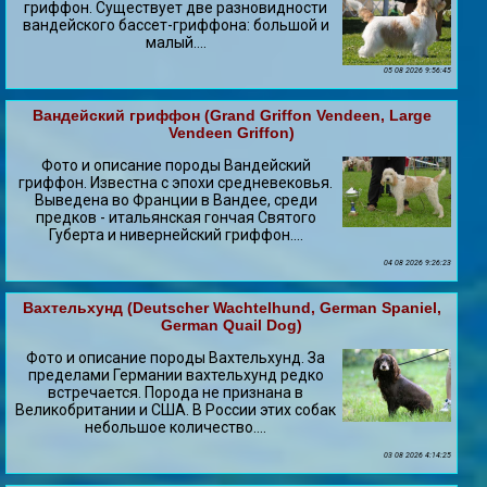
гриффон. Существует две разновидности
вандейского бассет-гриффона: большой и
малый....
05 08 2026 9:56:45
Вандейский гриффон (Grand Griffon Vendeen, Large
Vendeen Griffon)
Фото и описание породы Вандейский
гриффон. Известна с эпохи средневековья.
Выведена во Франции в Вандее, среди
предков - итальянская гончая Святого
Губерта и нивернейский гриффон....
04 08 2026 9:26:23
Вахтельхунд (Deutscher Wachtelhund, German Spaniel,
German Quail Dog)
Фото и описание породы Вахтельхунд. За
пределами Германии вахтельхунд редко
встречается. Порода не признана в
Великобритании и США. В России этих собак
небольшое количество....
03 08 2026 4:14:25