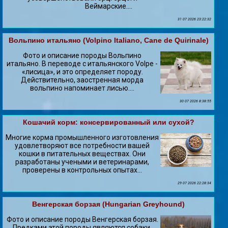
Веймарские....
31 07 2026 23:22:32
Вольпино итальяно (Volpino Italiano, Cane de Quirinale)
Фото и описание породы Вольпино
итальяно. В переводе с итальянского Volpe -
«лисица», и это определяет породу.
Действительно, заостренная морда
вольпино напоминает лисью....
30 07 2026 8:38:55
Кошачий корм: консервированный или сухой?
Многие корма промышленного изготовления
удовлетворяют все потребности вашей
кошки в питательных веществах. Они
разработаны учеными и ветеринарами,
проверены в контрольных опытах...
29 07 2026 22:28:34
Венгерская борзая (Hungarian Greyhound)
Фото и описание породы Венгерская борзая.
Предками этой породы являются собаки,