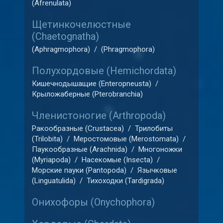
(Afrenulata)
Щетинкочелюстные
(Chaetognatha)
(Aphragmophora)
/
(Phragmophora)
Полухордовые (Hemichordata)
Кишечнодышащие (Enteropneusta)
/
Крыложаберные (Pterobranchia)
Членистоногие (Arthropoda)
Ракообразные (Crustacea)
/
Трилобиты
(Trilobita)
/
Меростомовые (Merostomata)
/
Паукообразные (Arachnida)
/
Многоножки
(Myriapoda)
/
Насекомые (Insecta)
/
Морские пауки (Pantopoda)
/
Язычковые
(Linguatulida)
/
Тихоходки (Tardigrada)
Онихофоры (Onychophora)