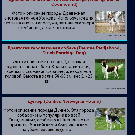
Coonhound)
Фото и описание породы Древесная
енотовая гончая Уолкера. Используется для
охоты на енота и опоссума, загнанного зверя
не убивает, а ждет охотника....
24 06 2026 5:35:54
Дрентская куропаточная собака (Drentse Patrijshond,
Dutch Partridge Dog)
Фото и описание породы Дрентская
куропаточная собака. Красивая, сильная,
крепкого сложения с красивой, некрупной
головой. Высота в холке 58-66 см, вес 21-23
кг....
23 06 2026 15:59:55
Дункер (Dunker, Norwegian Hound)
Фото и описание породы Дункер. Эта порода
собак очень популярна во всей
Скандинавии, особенно в Швеции, но не
признана Английским и Американским
клубами собаководства....