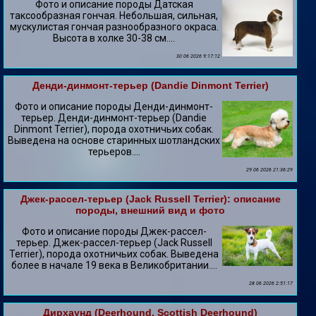
Фото и описание породы Датская
таксообразная гончая. Небольшая, сильная,
мускулистая гончая разнообразного окраса.
Высота в холке 30-38 см....
30 06 2026 9:17:12
Денди-динмонт-терьер (Dandie Dinmont Terrier)
Фото и описание породы Денди-динмонт-
терьер. Денди-динмонт-терьер (Dandie
Dinmont Terrier), порода охотничьих собак.
Выведена на основе старинных шотландских
терьеров....
29 06 2026 21:36:29
Джек-рассел-терьер (Jack Russell Terrier): описание
породы, внешний вид и фото
Фото и описание породы Джек-рассел-
терьер. Джек-рассел-терьер (Jack Russell
Terrier), порода охотничьих собак. Выведена
более в начале 19 века в Великобритании....
28 06 2026 2:51:17
Дирхаунд (Deerhound, Scottish Deerhound)