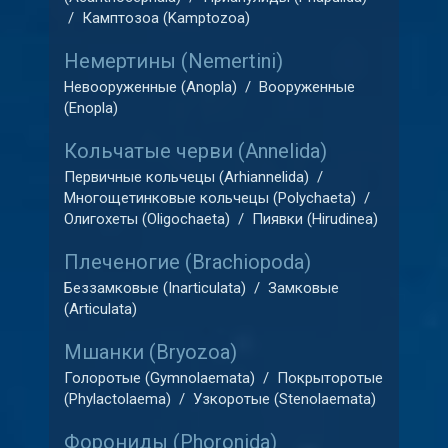
/
Камптозоа (Kamptozoa)
Немертины (Nemertini)
Невооруженные (Anopla)
/
Вооруженные
(Enopla)
Кольчатые черви (Annelida)
Первичные кольчецы (Arhiannelida)
/
Многощетинковые кольчецы (Polychaeta)
/
Олигохеты (Oligochaeta)
/
Пиявки (Hirudinea)
Плеченогие (Brachiopoda)
Беззамковые (Inarticulata)
/
Замковые
(Articulata)
Мшанки (Bryozoa)
Голоротые (Gymnolaemata)
/
Покрыторотые
(Phylactolaema)
/
Узкоротые (Stenolaemata)
Форониды (Phoronida)