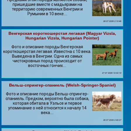
пришедшие вместе с мадьярами на
территорию современных Венгрии и
Румынии в 10 веке....
28 07 2026 2:10:46
Венгерская короткошерстая легавая (Magyar Vizsla,
Hungarian Vizsla, Hungarian Pointer)
Фото и описание породы Венгерская
короткошерстая легавая. Известна с 10 века.
Выведена в Венгрии. Одна из самых
чистокровных пород происходит от
восточных гончих....
27 07 2026 10:32:10
Вельш-спрингер-спаниель (Welsh-Springer-Spaniel)
Фото и описание породы Вельш-спрингер-
спаниель. Предком, вероятно была собака,
которая обитала в Уэльсе и первое
упоминание о ней относится к началу 14
века....
26 07 2026 2:43:27