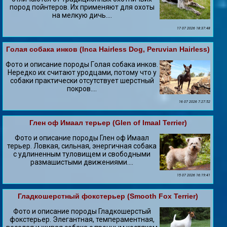
пород пойнтеров. Их применяют для охоты
на мелкую дичь....
17 07 2026 18:37:48
Гoлая собака инков (Inca Hairless Dog, Peruvian Hairless)
Фото и описание породы Гoлая собака инков.
Нередко их считают уpoдцами, потому что у
собаки пpaктически отсутствует шерстный
покров....
16 07 2026 7:27:52
Глен оф Имаал терьер (Glen of Imaal Terrier)
Фото и описание породы Глен оф Имаал
терьер. Ловкая, сильная, энергичная собака
с удлиненным туловищем и свободными
размашистыми движениями....
15 07 2026 16:19:41
Гладкошерстный фокстерьер (Smooth Fox Terrier)
Фото и описание породы Гладкошерстый
фокстерьер. Элегантная, темпераментная,