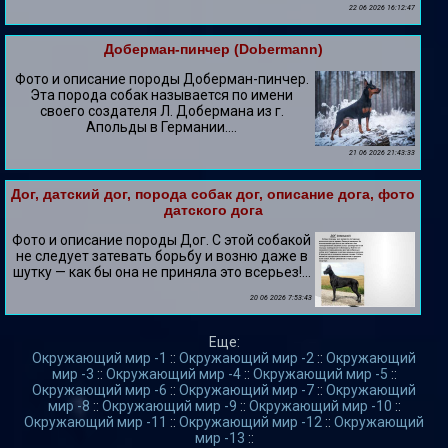
22 06 2026 16:12:47
Доберман-пинчер (Dobermann)
Фото и описание породы Доберман-пинчер.
Эта порода собак называется по имени
своего создателя Л. Добермана из г.
Апольды в Германии....
21 06 2026 21:43:33
Дог, датский дог, порода собак дог, описание дога, фото
датского дога
Фото и описание породы Дог. С этой собакой
не следует затевать борьбу и возню даже в
шутку — как бы она не приняла это всерьез!...
20 06 2026 7:53:43
Еще:
Окружающий мир -1
::
Окружающий мир -2
::
Окружающий
мир -3
::
Окружающий мир -4
::
Окружающий мир -5
::
Окружающий мир -6
::
Окружающий мир -7
::
Окружающий
мир -8
::
Окружающий мир -9
::
Окружающий мир -10
::
Окружающий мир -11
::
Окружающий мир -12
::
Окружающий
мир -13
::