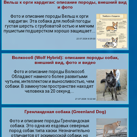
Вельш к opги кардиган: описание породы, внешний вид
и фото
Фото и описание породы Вельш к opги
кардиган. Эта собака для любой погоды
густая шерсть с грубоватой остью и мягким
пушистым подшерстком хорошо защищает....
22 07 2026 8:39:33
Волкособ (Wolf Hybrid): описание породы собак,
внешний вид, фото и видео
Фото и описание породы Волкособ.
Обладают намного более развитыми
чутьем, интеллектом и выносливостью, чем
собаки. В замкнутом прострaнcтве находят
человека за 20 секунд....
21 07 2026 13:22:44
Гренландская собака (Greenland Dog)
Фото и описание породы Гренландская
собака. Это одна из ездовых северных
пород собак типа хаски. Незначительно
отличается от эскимосской собаки, но