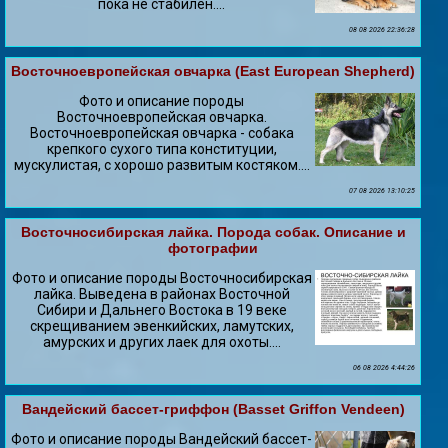
пока не стабилен....
08 08 2026 22:36:28
Восточноевропейская овчарка (East European Shepherd)
Фото и описание породы
Восточноевропейская овчарка.
Восточноевропейская овчарка - собака
крепкого сухого типа конституции,
мускулистая, с хорошо развитым костяком....
07 08 2026 13:10:25
Восточносибирская лайка. Порода собак. Описание и
фотографии
Фото и описание породы Восточносибирская
лайка. Выведена в районах Восточной
Сибири и Дальнего Востока в 19 веке
скрещиванием эвенкийских, ламутских,
амурских и других лаек для охоты....
06 08 2026 4:44:26
Вандейский бассет-гриффон (Basset Griffon Vendeen)
Фото и описание породы Вандейский бассет-