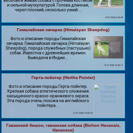
веселая и живая собака с прочным костяком
и сильной мускулатурой. Голова длинная,
череп плоский, несколько узкий....
14 07 2026 2:20:45
Гималайская овчарка (Himalayan Sheepdog)
Фото и описание породы Гималайская
овчарка. Гималайская овчарка (Himalayan
Sheepdog), порода служебных (пастушьих)
собак. Известна с древнейших времен.
Выведена в Индии....
13 07 2026 10:32:11
Герта-пойнтер (Hertha Pointer)
Фото и описание породы Герта-пойнтер.
Крепкая собака атлетического сложения
насыщенного красно-оранжевого окраса.
Эта порода очень похожа на английского
пойнтера....
12 07 2026 14:40:19
Гаванский бишон, гаванская собака (Bichon Havanais,
Havanese)