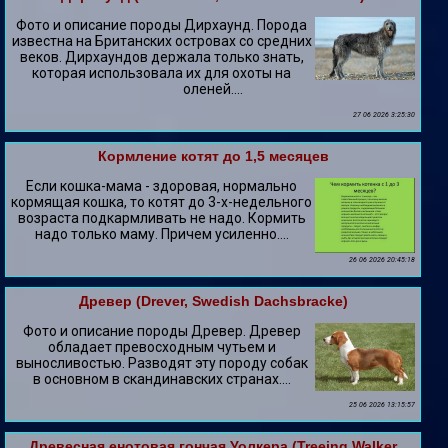
Фото и описание породы Дирхаунд. Порода
известна на Британских островах со средних
веков. Дирхаундов держала только знать,
которая использовала их для охоты на
оленей....
27 06 2026 3:25:30
Кормление котят до 1,5 месяцев
Если кошка-мама - здоровая, нормально
кормящая кошка, то котят до 3-х-недельного
возраста подкармливать не надо. Кормить
надо только маму. Причем усиленно....
26 06 2026 20:45:18
Древер (Drever, Swedish Dachsbracke)
Фото и описание породы Древер. Древер
обладает превосходным чутьем и
выносливостью. Разводят эту породу собак
в основном в скандинавских странах....
25 06 2026 13:15:57
Древесная енотовая гончая Уолкера (Treeing Walker