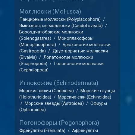
Моллюски (Mollusca)
Панцирные моллюски (Polyplacophora)
/
Ямкохвостые моллюски (Caudofoveata)
/
Бороздчатобрюхие моллюски
(Solenogastres)
/
Моноплакофоры
(Monoplacophora)
/
Брюхоногие моллюски
(Gastropoda)
/
Двустворчатые моллюски
(Bivalvia)
/
Лопатоногие моллюски
(Scaphopoda)
/
Головоногие моллюски
(Cephalopoda)
Иглокожие (Echinodermata)
Морские лилии (Crinoidea)
/
Морские огурцы
(Holothurioidea)
/
Морские ежи (Echinoidea)
/
Морские звезды (Astroidea)
/
Офиуры
(Ophiuroidea)
Погонофоры (Pogonophora)
Френуляты (Frenulata)
/
Афренуляты