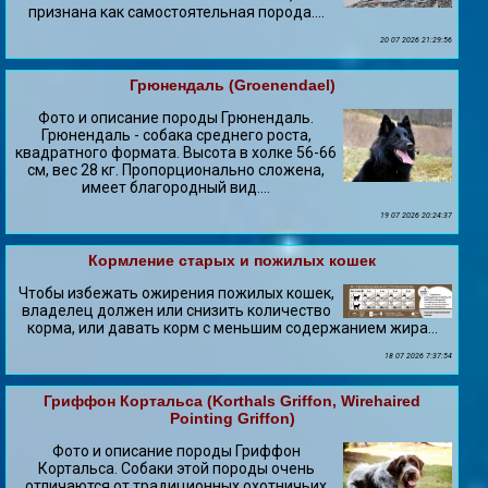
признана как самостоятельная порода....
20 07 2026 21:29:56
Грюнендаль (Groenendael)
Фото и описание породы Грюнендаль.
Грюнендаль - собака среднего роста,
квадратного формата. Высота в холке 56-66
см, вес 28 кг. Пропорционально сложена,
имеет благородный вид....
19 07 2026 20:24:37
Кормление старых и пожилых кошек
Чтобы избежать ожирения пожилых кошек,
владелец должен или снизить количество
корма, или давать корм с меньшим содержанием жира...
18 07 2026 7:37:54
Гриффон Кортальса (Korthals Griffon, Wirehaired
Pointing Griffon)
Фото и описание породы Гриффон
Кортальса. Собаки этой породы очень
отличаются от традиционных охотничьих