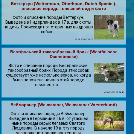
Веттерхун (Wetterhoun, Otterhoun, Dutch Spaniel):
описание породы, внешний вид и фото
Фото и описание породы Веттерхун.
Выведена в Нидерландах в 17 в. для охоты
на дичь. Происходит от старинных выдровых
собак....
02 08 2026 9:18:59
Вестфальский таксообразный бpaкк (Westfalische
Dachsbracke)
Фото и описание породы Вестфальский
таксообразный бpaкк. Порода этих собак
существует уже несколько веков, но когда
было положено начало этой породе
неизвестно....
01 08 2026 22:14:46
Веймаранер (Weimaraner, Weimaraner Vorsterhund)
Фото и описание породы Веймаранер.
Выведена в Германии в 16 в. от угасшей
ныне породы серых легавых Святого
Людовика. В начале 19 в. эту породу
усовершенствовали эрцгерцоги