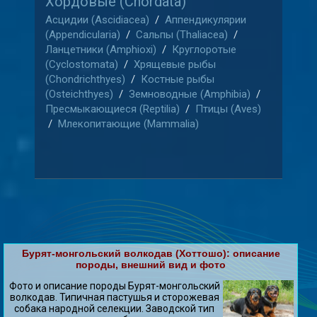
Хордовые (Chordata)
Асцидии (Ascidiacea)
/
Аппендикулярии
(Appendicularia)
/
Сальпы (Thaliacea)
/
Ланцетники (Amphioxi)
/
Круглоротые
(Cyclostomata)
/
Хрящевые рыбы
(Chondrichthyes)
/
Костные рыбы
(Osteichthyes)
/
Земноводные (Amphibia)
/
Пресмыкающиеся (Reptilia)
/
Птицы (Aves)
/
Млекопитающие (Mammalia)
Бурят-монгольский волкодав (Хоттошо): описание
породы, внешний вид и фото
Фото и описание породы Бурят-монгольский
волкодав. Типичная пастушья и сторожевая
собака народной селекции. Заводской тип