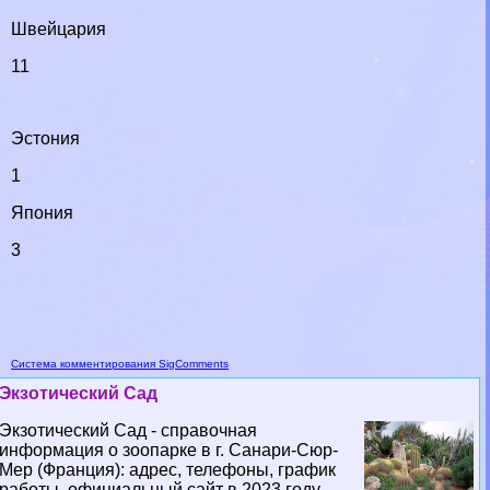
Швейцария
11
Эстония
1
Япония
3
Система комментирования SigComments
Экзотический Сад
Экзотический Сад - справочная
информация о зоопарке в г. Санари-Сюр-
Мер (Франция): адрес, телефоны, график
работы, официальный сайт в 2023 году...