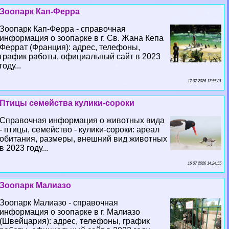
Зоопарк Кап-Ферра
Зоопарк Кап-Ферра - справочная
информация о зоопарке в г. Св. Жана Кепа
Феррат (Франция): адрес, телефоны,
график работы, официальный сайт в 2023
году...
17 07 2026 17:55:31
Птицы семейства кулики-сороки
Справочная информация о животных вида
- птицы, семейство - кулики-сороки: ареал
обитания, размеры, внешний вид животных
в 2023 году...
16 07 2026 14:24:55
Зоопарк Малиазо
Зоопарк Малиазо - справочная
информация о зоопарке в г. Малиазо
(Швейцария): адрес, телефоны, график