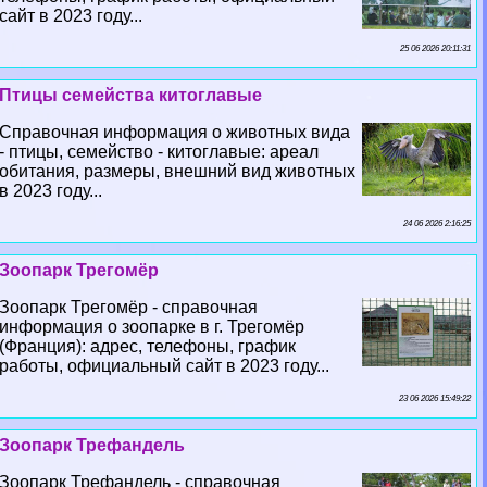
сайт в 2023 году...
25 06 2026 20:11:31
Птицы семейства китоглавые
Справочная информация о животных вида
- птицы, семейство - китоглавые: ареал
обитания, размеры, внешний вид животных
в 2023 году...
24 06 2026 2:16:25
Зоопарк Трегомёр
Зоопарк Трегомёр - справочная
информация о зоопарке в г. Трегомёр
(Франция): адрес, телефоны, график
работы, официальный сайт в 2023 году...
23 06 2026 15:49:22
Зоопарк Трефандель
Зоопарк Трефандель - справочная