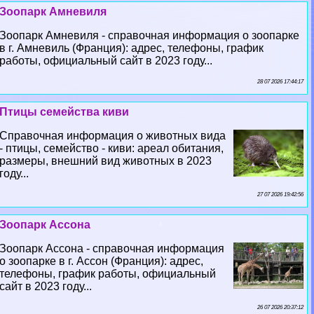
Зоопарк Амневиля
Зоопарк Амневиля - справочная информация о зоопарке
в г. Амневиль (Франция): адрес, телефоны, график
работы, официальный сайт в 2023 году...
28 07 2026 17:44:17
Птицы семейства киви
Справочная информация о животных вида
- птицы, семейство - киви: ареал обитания,
размеры, внешний вид животных в 2023
году...
27 07 2026 19:42:56
Зоопарк Ассона
Зоопарк Ассона - справочная информация
о зоопарке в г. Ассон (Франция): адрес,
телефоны, график работы, официальный
сайт в 2023 году...
26 07 2026 20:37:12