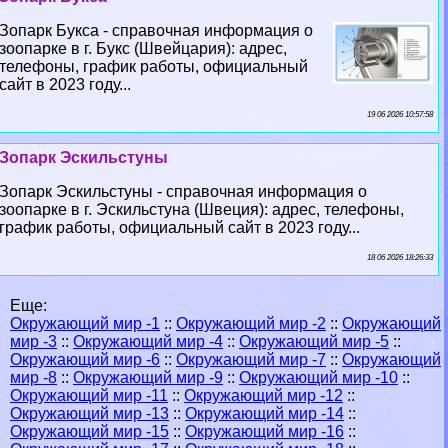
Зопарк Букса - справочная информация о
зоопарке в г. Букс (Швейцария): адрес,
телефоны, график работы, официальный
сайт в 2023 году...
19 06 2026 10:57:58
Зопарк Эскильстуны
Зопарк Эскильстуны - справочная информация о
зоопарке в г. Эскильстуна (Швеция): адрес, телефоны,
график работы, официальный сайт в 2023 году...
18 06 2026 18:26:33
Еще:
Окружающий мир -1
::
Окружающий мир -2
::
Окружающий
мир -3
::
Окружающий мир -4
::
Окружающий мир -5
::
Окружающий мир -6
::
Окружающий мир -7
::
Окружающий
мир -8
::
Окружающий мир -9
::
Окружающий мир -10
::
Окружающий мир -11
::
Окружающий мир -12
::
Окружающий мир -13
::
Окружающий мир -14
::
Окружающий мир -15
::
Окружающий мир -16
::