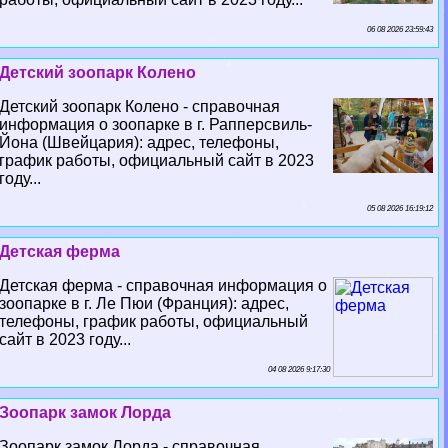
06 08 2026 23:59:43
Детский зоопарк Колено
Детский зоопарк Колено - справочная
информация о зоопарке в г. Рапперсвиль-
Йона (Швейцария): адрес, телефоны,
график работы, официальный сайт в 2023
году...
05 08 2026 16:19:12
Детская ферма
Детская ферма - справочная информация о
зоопарке в г. Ле Пюи (Франция): адрес,
телефоны, график работы, официальный
сайт в 2023 году...
04 08 2026 9:17:30
Зоопарк замок Лорда
Зоопарк замок Лорда - справочная