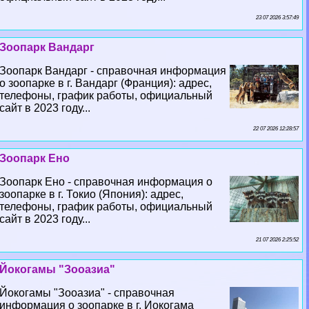
23 07 2026 3:57:49
Зоопарк Вандарг
Зоопарк Вандарг - справочная информация
о зоопарке в г. Вандарг (Франция): адрес,
телефоны, график работы, официальный
сайт в 2023 году...
22 07 2026 12:28:57
Зоопарк Ено
Зоопарк Ено - справочная информация о
зоопарке в г. Токио (Япония): адрес,
телефоны, график работы, официальный
сайт в 2023 году...
21 07 2026 2:25:52
Йокогамы "Зооазиа"
Йокогамы "Зооазиа" - справочная
информация о зоопарке в г. Иокогама