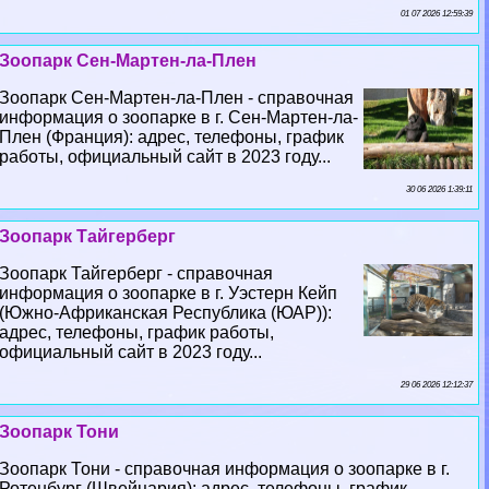
01 07 2026 12:59:39
Зоопарк Сен-Мартен-ла-Плен
Зоопарк Сен-Мартен-ла-Плен - справочная
информация о зоопарке в г. Сен-Мартен-ла-
Плен (Франция): адрес, телефоны, график
работы, официальный сайт в 2023 году...
30 06 2026 1:39:11
Зоопарк Тайгерберг
Зоопарк Тайгерберг - справочная
информация о зоопарке в г. Уэстерн Кейп
(Южно-Африканская Республика (ЮАР)):
адрес, телефоны, график работы,
официальный сайт в 2023 году...
29 06 2026 12:12:37
Зоопарк Тони
Зоопарк Тони - справочная информация о зоопарке в г.
Ротенбург (Швейцария): адрес, телефоны, график