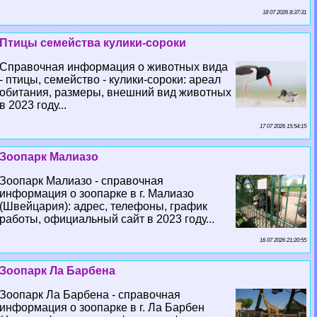
18 07 2026 8:37:31
Птицы семейства кулики-сороки
Справочная информация о животных вида
- птицы, семейство - кулики-сороки: ареал
обитания, размеры, внешний вид животных
в 2023 году...
17 07 2026 15:54:15
Зоопарк Малиазо
Зоопарк Малиазо - справочная
информация о зоопарке в г. Малиазо
(Швейцария): адрес, телефоны, график
работы, официальный сайт в 2023 году...
16 07 2026 21:20:55
Зоопарк Ла Барбена
Зоопарк Ла Барбена - справочная
информация о зоопарке в г. Ла Барбен