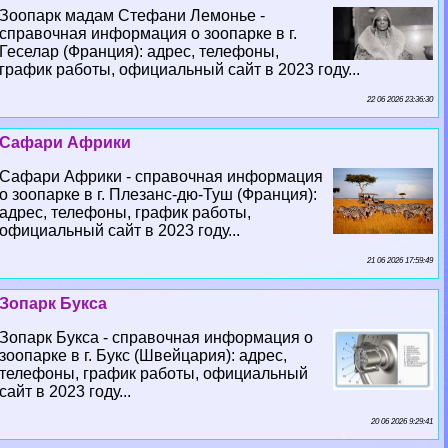
Зоопарк мадам Стефани Лемонье -
справочная информация о зоопарке в г.
Геселар (Франция): адрес, телефоны,
график работы, официальный сайт в 2023 году...
22 06 2026 23:36:30
Сафари Африки
Сафари Африки - справочная информация
о зоопарке в г. Плезанс-дю-Туш (Франция):
адрес, телефоны, график работы,
официальный сайт в 2023 году...
21 06 2026 17:59:49
Зопарк Букса
Зопарк Букса - справочная информация о
зоопарке в г. Букс (Швейцария): адрес,
телефоны, график работы, официальный
сайт в 2023 году...
20 06 2026 9:29:41