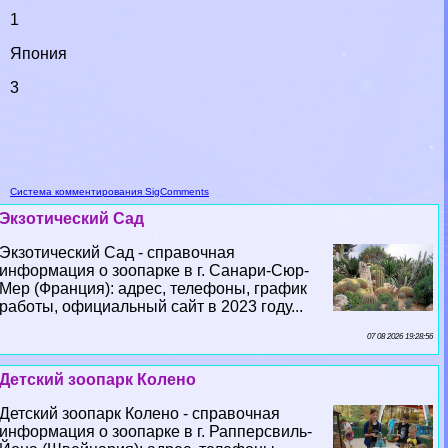
1
Япония
3
Система комментирования SigComments
Экзотический Сад
Экзотический Сад - справочная
информация о зоопарке в г. Санари-Сюр-
Мер (Франция): адрес, телефоны, график
работы, официальный сайт в 2023 году...
07 08 2026 19:28:56
Детский зоопарк Колено
Детский зоопарк Колено - справочная
информация о зоопарке в г. Рапперсвиль-