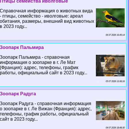
Птицы семейства иволговые
Справочная информация о животных вида
- птицы, семейство - иволговые: ареал
обитания, размеры, внешний вид животных
в 2023 году...
06 07 2026 16:45:14
Зоопарк Пальмира
Зоопарк Пальмира - справочная
информация о зоопарке в г. Ле Мат
(Франция): адрес, телефоны, график
работы, официальный сайт в 2023 году...
05 07 2026 13:36:16
Зоопарк Радуга
Зоопарк Радуга - справочная информация
о зоопарке в г. Ле Вижан (Франция): адрес,
телефоны, график работы, официальный
сайт в 2023 году...
04 07 2026 18:48:30