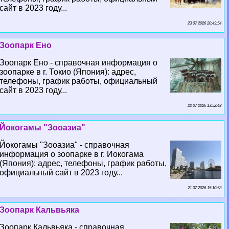
сайт в 2023 году...
23 07 2026 20:49:54
Зоопарк Ено
Зоопарк Ено - справочная информация о
зоопарке в г. Токио (Япония): адрес,
телефоны, график работы, официальный
сайт в 2023 году...
22 07 2026 13:52:48
Йокогамы "Зооазиа"
Йокогамы "Зооазиа" - справочная
информация о зоопарке в г. Иокогама
(Япония): адрес, телефоны, график работы,
официальный сайт в 2023 году...
21 07 2026 15:10:53
Зоопарк Кальвьяка
Зоопарк Кальвьяка - справочная