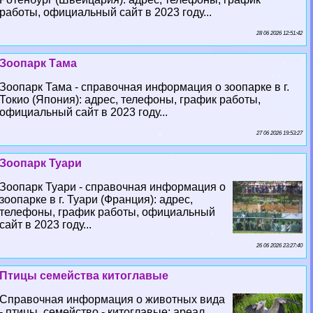
работы, официальный сайт в 2023 году...
28 06 2026 12:51:42
Зоопарк Тама
Зоопарк Тама - справочная информация о зоопарке в г.
Токио (Япония): адрес, телефоны, график работы,
официальный сайт в 2023 году...
27 06 2026 19:53:27
Зоопарк Туари
Зоопарк Туари - справочная информация о
зоопарке в г. Туари (Франция): адрес,
телефоны, график работы, официальный
сайт в 2023 году...
26 06 2026 23:27:40
Птицы семейства китоглавые
Справочная информация о животных вида
- птицы, семейство - китоглавые: ареал