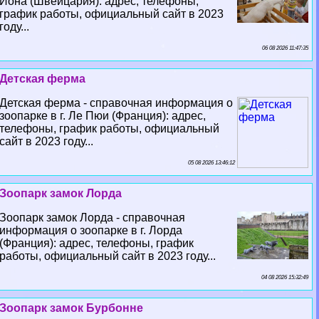
Йона (Швейцария): адрес, телефоны,
график работы, официальный сайт в 2023
году...
06 08 2026 11:47:35
Детская ферма
Детская ферма - справочная информация о
зоопарке в г. Ле Пюи (Франция): адрес,
телефоны, график работы, официальный
сайт в 2023 году...
05 08 2026 13:46:12
Зоопарк замок Лорда
Зоопарк замок Лорда - справочная
информация о зоопарке в г. Лорда
(Франция): адрес, телефоны, график
работы, официальный сайт в 2023 году...
04 08 2026 15:32:49
Зоопарк замок Бурбонне