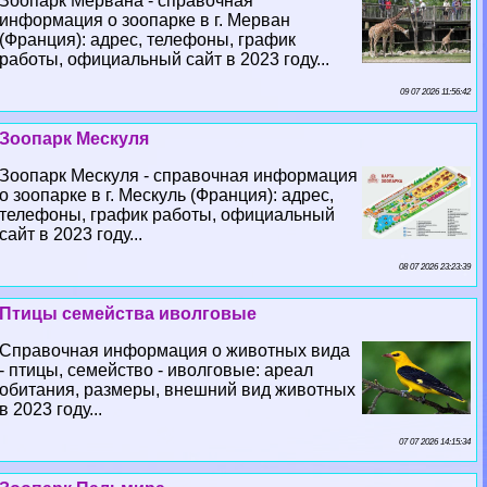
Зоопарк Мервана - справочная
информация о зоопарке в г. Мерван
(Франция): адрес, телефоны, график
работы, официальный сайт в 2023 году...
09 07 2026 11:56:42
Зоопарк Мескуля
Зоопарк Мескуля - справочная информация
о зоопарке в г. Мескуль (Франция): адрес,
телефоны, график работы, официальный
сайт в 2023 году...
08 07 2026 23:23:39
Птицы семейства иволговые
Справочная информация о животных вида
- птицы, семейство - иволговые: ареал
обитания, размеры, внешний вид животных
в 2023 году...
07 07 2026 14:15:34