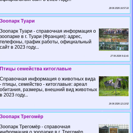
28 06 2026 16:57:33
Зоопарк Туари
Зоопарк Туари - справочная информация о
зоопарке в г. Туари (Франция): адрес,
телефоны, график работы, официальный
сайт в 2023 году...
27 06 2026 9:11:41
Птицы семейства китоглавые
Справочная информация о животных вида
- птицы, семейство - китоглавые: ареал
обитания, размеры, внешний вид животных
в 2023 году...
26 06 2026 12:13:52
Зоопарк Трегомёр
Зоопарк Трегомёр - справочная
информация о зоопарке в г. Трегомёр