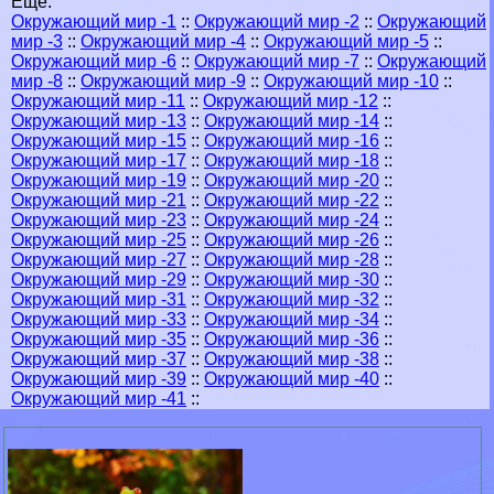
Еще:
Окружающий мир -1
::
Окружающий мир -2
::
Окружающий
мир -3
::
Окружающий мир -4
::
Окружающий мир -5
::
Окружающий мир -6
::
Окружающий мир -7
::
Окружающий
мир -8
::
Окружающий мир -9
::
Окружающий мир -10
::
Окружающий мир -11
::
Окружающий мир -12
::
Окружающий мир -13
::
Окружающий мир -14
::
Окружающий мир -15
::
Окружающий мир -16
::
Окружающий мир -17
::
Окружающий мир -18
::
Окружающий мир -19
::
Окружающий мир -20
::
Окружающий мир -21
::
Окружающий мир -22
::
Окружающий мир -23
::
Окружающий мир -24
::
Окружающий мир -25
::
Окружающий мир -26
::
Окружающий мир -27
::
Окружающий мир -28
::
Окружающий мир -29
::
Окружающий мир -30
::
Окружающий мир -31
::
Окружающий мир -32
::
Окружающий мир -33
::
Окружающий мир -34
::
Окружающий мир -35
::
Окружающий мир -36
::
Окружающий мир -37
::
Окружающий мир -38
::
Окружающий мир -39
::
Окружающий мир -40
::
Окружающий мир -41
::