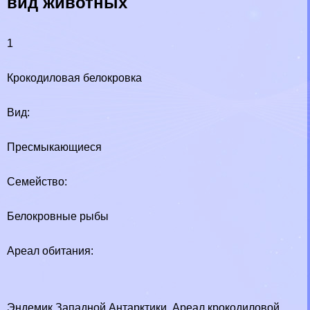
вид животных
1
Крокодиловая белокровка
Вид:
Пресмыкающиеся
Семейство:
Белокровные рыбы
Ареал обитания:
Эндемик Западной Антарктики. Ареал крокодиловой