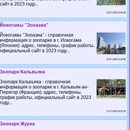
сайт в 2023 году...
23 07 2026 15:44:18
Йокогамы "Зооазиа"
Йокогамы "Зооазиа" - справочная
информация о зоопарке в г. Иокогама
(Япония): адрес, телефоны, график работы,
официальный сайт в 2023 году...
22 07 2026 21:28:48
Зоопарк Кальвьяка
Зоопарк Кальвьяка - справочная
информация о зоопарке в г. Кальвьяк-ан-
Перигор (Франция): адрес, телефоны,
график работы, официальный сайт в 2023
году...
21 07 2026 20:51:55
Зоопарк Журка