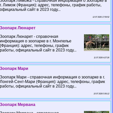
Зоопарк Лиможа - справочная информация о зоопарке в
г. Лимож (Франция): адрес, телефоны, график работы,
официальный сайт в 2023 году...
12 07 2026 17:59:52
Зоопарк Люнарет
Зоопарк Люнарет - справочная
информация о зоопарке в г. Монпелье
(Франция): адрес, телефоны, график
работы, официальный сайт в 2023 году...
11 07 2026 4:27:26
Зоопарк Мари
Зоопарк Мари - справочная информация о зоопарке в г.
Лонгeй-Сент-Мари (Франция): адрес, телефоны, график
работы, официальный сайт в 2023 году...
10 07 2026 5:56:12
Зоопарк Мервана