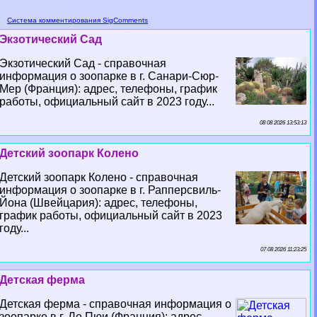
Система комментирования SigComments
Экзотический Сад
Экзотический Сад - справочная
информация о зоопарке в г. Санари-Сюр-
Мер (Франция): адрес, телефоны, график
работы, официальный сайт в 2023 году...
08 08 2026 13:53:13
Детский зоопарк Колено
Детский зоопарк Колено - справочная
информация о зоопарке в г. Рапперсвиль-
Йона (Швейцария): адрес, телефоны,
график работы, официальный сайт в 2023
году...
07 08 2026 11:23:25
Детская ферма
Детская ферма - справочная информация о
зоопарке в г. Ле Пюи (Франция): адрес,