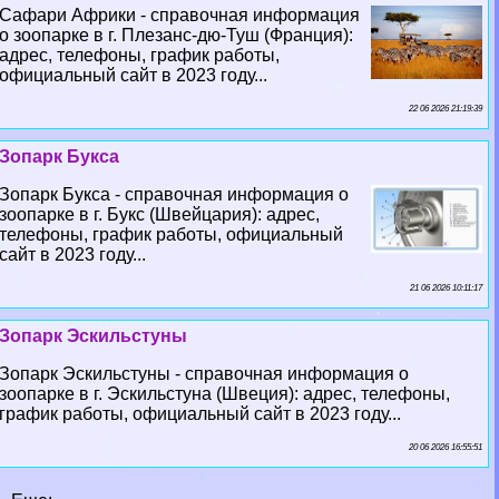
Сафари Африки - справочная информация
о зоопарке в г. Плезанс-дю-Туш (Франция):
адрес, телефоны, график работы,
официальный сайт в 2023 году...
22 06 2026 21:19:39
Зопарк Букса
Зопарк Букса - справочная информация о
зоопарке в г. Букс (Швейцария): адрес,
телефоны, график работы, официальный
сайт в 2023 году...
21 06 2026 10:11:17
Зопарк Эскильстуны
Зопарк Эскильстуны - справочная информация о
зоопарке в г. Эскильстуна (Швеция): адрес, телефоны,
график работы, официальный сайт в 2023 году...
20 06 2026 16:55:51