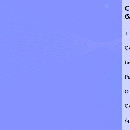
С
б
1
Ск
Ви
Р
Се
Ск
Ар