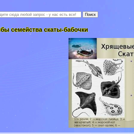
бы семейства скаты-бабочки