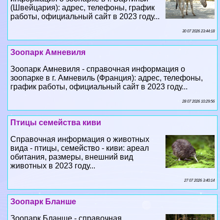
(Швейцария): адрес, телефоны, график
работы, официальный сайт в 2023 году...
30 07 2026 23:44:18
Зоопарк Амневиля
Зоопарк Амневиля - справочная информация о
зоопарке в г. Амневиль (Франция): адрес, телефоны,
график работы, официальный сайт в 2023 году...
28 07 2026 10:29:56
Птицы семейства киви
Справочная информация о животных
вида - птицы, семейство - киви: ареал
обитания, размеры, внешний вид
животных в 2023 году...
27 07 2026 3:40:14
Зоопарк Бланше
Зоопарк Бланше - справочная