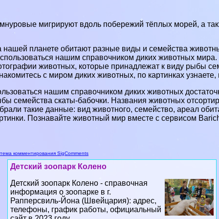
мнуровые мигрируют вдоль побережий тёплых морей, а такж
 нашей планете обитают разные виды и семейства животных
спользоваться нашим справочником диких животных мира. 
тографии животных, которые принадлежат к виду рыбы сем
накомитесь с миром диких животных, по картинках узнаете,
льзоваться нашим справочником диких животных достаточн
бы семейства скаты-бабочки. Названия животных отсорти
брали такие данные: вид животного, семейство, ареал обит
ртинки. Познавайте животный мир вместе с сервисом Baric
тема комментирования SigComments
Детский зоопарк Колено
Детский зоопарк Колено - справочная
информация о зоопарке в г.
Рапперсвиль-Йона (Швейцария): адрес,
телефоны, график работы, официальный
сайт в 2023 году...