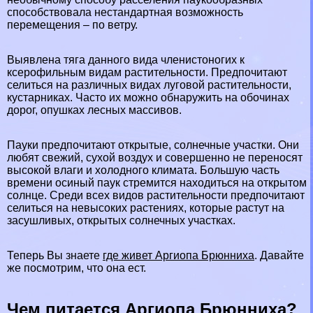
способствовала нестандартная возможность
перемещения – по ветру.
Выявлена тяга данного вида члeнистоногих к
ксерофильным видам растительности. Предпочитают
селиться на различных видах
луговой
растительности,
кустарниках. Часто их можно обнаружить на обочинах
дорог, опушках
лесных
массивов.
Пауки
предпочитают открытые, солнечные участки. Они
любят свежий, сухой воздух и совершенно не переносят
высокой влаги и холодного климата. Большую часть
времени осиный паук стремится находиться на открытом
солнце. Среди всех видов растительности предпочитают
селиться на невысоких растениях, которые растут на
засушливых, открытых солнечных участках.
Теперь Вы знаете
где живет Аргиопа Брюнниха
. Давайте
же посмотрим, что она ест.
Чем питается Аргиопа Брюнниха?