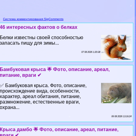
Система комментирования SigComments
46 интересных фактов о белках
Белки известны своей способностью
запасать пищу для зимы...
07 08 2026 1:20:38
Бамбуковая крыса 🌟 Фото, описание, ареал,
питание, враги ✔
✅ Бамбуковая крыса. Фото, описание,
происхождение вида, особенности,
хаpaктер, ареал обитания, питание,
размножение, естественные враги,
охрана...
06 08 2026 13:16:24
Крыса дамбо 🌟 Фото, описание, ареал, питание,
враги ✔