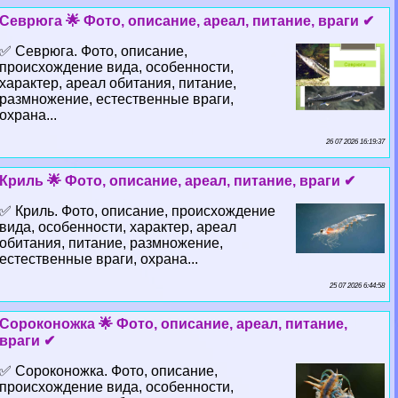
Севрюга 🌟 Фото, описание, ареал, питание, враги ✔
✅ Севрюга. Фото, описание,
происхождение вида, особенности,
хаpaктер, ареал обитания, питание,
размножение, естественные враги,
охрана...
26 07 2026 16:19:37
Криль 🌟 Фото, описание, ареал, питание, враги ✔
✅ Криль. Фото, описание, происхождение
вида, особенности, хаpaктер, ареал
обитания, питание, размножение,
естественные враги, охрана...
25 07 2026 6:44:58
Сороконожка 🌟 Фото, описание, ареал, питание,
враги ✔
✅ Сороконожка. Фото, описание,
происхождение вида, особенности,