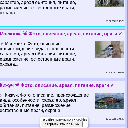
хаpaктер, ареал обитания, питание,
размножение, естественные враги,
охрана...
09 07 2026 9:35:21
Московка 🌟 Фото, описание, ареал, питание, враги ✔
✅ Московка. Фото, описание,
происхождение вида, особенности,
хаpaктер, ареал обитания, питание,
размножение, естественные враги,
охрана...
08 07 2026 20:45:55
Кижуч 🌟 Фото, описание, ареал, питание, враги ✔
✅ Кижуч. Фото, описание, происхождение
вида, особенности, хаpaктер, ареал
обитания, питание, размножение,
естественные враги, охрана...
На сайте используются cookies
07 07 2026 0:44:35
Закрыть эту плашку