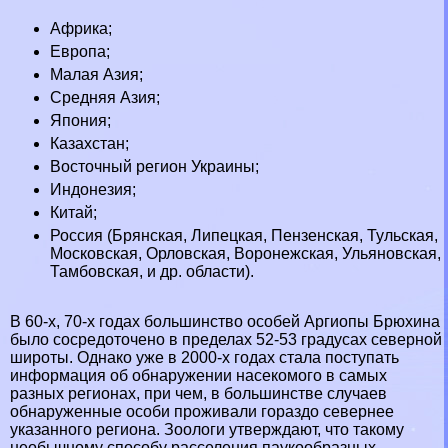
Африка
;
Европа
;
Малая Азия;
Средняя Азия;
Япония
;
Казахстан
;
Восточный регион
Украины
;
Индонезия
;
Китай;
Россия
(
Брянская
, Липецкая,
Пензенская
,
Тульская
,
Московская
, Орловская,
Воронежская
,
Ульяновская
,
Тамбовская, и др. области).
В 60-х, 70-х годах большинство особей Аргиопы Брюхина
было сосредоточено в пределах 52-53 градусах северной
широты. Однако уже в 2000-х годах стала поступать
информация об обнаружении насекомого в самых
разных регионах, при чем, в большинстве случаев
обнаруженные особи проживали гораздо севернее
указанного региона. Зоологи утверждают, что такому
необычному способу расселения паукообразных