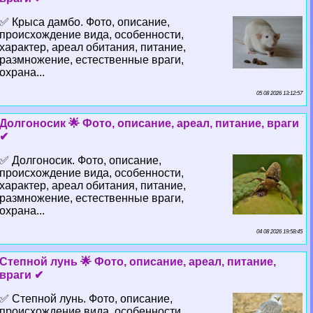
✅ Крыса дамбо. Фото, описание,
происхождение вида, особенности,
хаpaктер, ареал обитания, питание,
размножение, естественные враги,
охрана...
05 08 2026 13:12:57
Долгоносик 🌟 Фото, описание, ареал, питание, враги
✔
✅ Долгоносик. Фото, описание,
происхождение вида, особенности,
хаpaктер, ареал обитания, питание,
размножение, естественные враги,
охрана...
04 08 2026 19:58:45
Степной лунь 🌟 Фото, описание, ареал, питание,
враги ✔
✅ Степной лунь. Фото, описание,
происхождение вида, особенности,