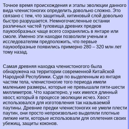
Точное время происхождения и этапы эволюции данного
вида члeнистоногих определить довольно сложно. Это
связано с тем, что защитный, хитиновый слой довольно
быстро разрушается. Немногочисленные останки
различных частей туловища древних предков
паукообразных чаще всего сохранялись в янтаре или
смоле. Именно эти находки позволили ученым и
исследователям предположить, что первые
паукообразные появились примерно 280 – 320 млн лет
тому назад.
Самая древняя находка члeнистоногого была
обнаружена на территории современной
Китайской
Народной Республики
. Судя по выделенным из янтаря
частям тела, члeнистоногие того периода имели
маленькие размеры, которые не превышали пяти-шести
миллиметров. Что хаpaктерно, у них имелся длинный
хвост, который в процессе эволюции исчез. Хвост
использовался для изготовления так называемой
паутины. Древние предки члeнистоногих не умели плести
паутин, они просто непроизвольно выделяли плотные
липкие нити, которые использовали для оплетения своих
убежищ, защиты коконов.