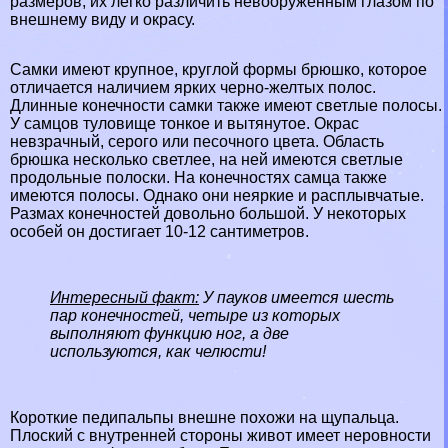
размеров, их легко различить невооруженным глазом по
внешнему виду и окрасу.
Самки имеют крупное, круглой формы брюшко, которое
отличается наличием ярких черно-желтых полос.
Длинные конечности самки также имеют светлые полосы.
У самцов туловище тонкое и вытянутое. Окрас
невзрачный, серого или песочного цвета. Область
брюшка несколько светлее, на ней имеются светлые
продольные полоски. На конечностях самца также
имеются полосы. Однако они неяркие и расплывчатые.
Размах конечностей довольно большой. У некоторых
особей он достигает 10-12 сантиметров.
Интересный факт:
У пауков имеется шесть
пар конечностей, четыре из которых
выполняют функцию ног, а две
используются, как челюсти!
Короткие педипальпы внешне похожи на щупальца.
Плоский с внутренней стороны живот имеет неровности