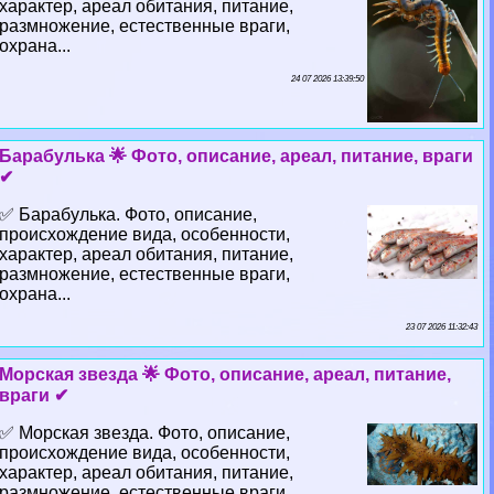
хаpaктер, ареал обитания, питание,
размножение, естественные враги,
охрана...
24 07 2026 13:39:50
Баpaбулька 🌟 Фото, описание, ареал, питание, враги
✔
✅ Баpaбулька. Фото, описание,
происхождение вида, особенности,
хаpaктер, ареал обитания, питание,
размножение, естественные враги,
охрана...
23 07 2026 11:32:43
Морская звезда 🌟 Фото, описание, ареал, питание,
враги ✔
✅ Морская звезда. Фото, описание,
происхождение вида, особенности,
хаpaктер, ареал обитания, питание,
размножение, естественные враги,