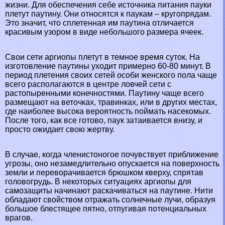
жизни. Для обеспечения себе источника питания пауки
плетут паутину. Они относятся к паукам – кругопрядам.
Это значит, что сплетенная им паутина отличается
красивым узором в виде небольшого размера ячеек.
Свои сети аргиопы плетут в темное время суток. На
изготовление паутины уходит примерно 60-80 минут. В
период плетения своих сетей особи женского пола чаще
всего располагаются в центре ловчей сети с
растопыренными конечностями. Паутину чаще всего
размещают на веточках, травинках, или в других местах,
где наиболее высока вероятность поймать насекомых.
После того, как все готово, паук затаивается внизу, и
просто ожидает свою жертву.
В случае, когда члeнистоногое почувствует приближение
угрозы, оно незамедлительно опускается на поверхность
земли и переворачивается брюшком кверху, спрятав
головогpyдь. В некоторых ситуациях аргиопы для
самозащиты начинают раскачиваться на паутине. Нити
обладают свойством отражать солнечные лучи, образуя
большое блестящее пятно, отпугивая потенциальных
врагов.