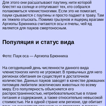
Для этого они расшатывают паутину, нити которой
блестят на солнце и отпугивают тех, кто собрался
полакомиться члeнистоногими. Если это не помогает,
пауки срываются с паутины и просто падают в траву. Там
их тяжело отыскать. Помимо грызунов и ящериц врагами
Аргиопы Брюнниха считаются
осы
и
пчелы
, чей яд
является для пауков cмepтоносным.
Популяция и статус вида
Фото: Паук оса — Аргиопа Брюнниха
На сегодняшний день численности данного вида
члeнистоногих ничто не угрожает. В привычных для него
регионах обитания он существует в достаточном
количестве. Данных пауков заводят в качестве домашних
питомцев любители экзотических животных по всему
миру. Его популярность объясняется его
распространенностью, нетребовательностью в плане
питания и содержания, а также относительно невысокой
стоимостью. Ни в одной стране или регионе, где обитает