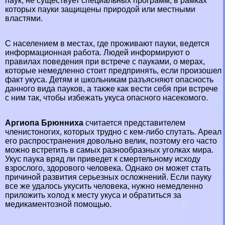
паук, не существует специальных программ, в рамках
которых пауки защищены природой или местными
властями.
С населением в местах, где проживают пауки, ведется
информационная работа. Людей информируют о
правилах поведения при встрече с пауками, о мерах,
которые немедленно стоит предпринять, если произошел
факт укуса. Детям и школьникам разъясняют опасность
данного вида пауков, а также как вести себя при встрече
с ним так, чтобы избежать укуса опасного насекомого.
Аргиопа Брюнниха
считается представителем
члeнистоногих, которых трудно с кем-либо спутать. Ареал
его распространения довольно велик, поэтому его часто
можно встретить в самых разнообразных уголках мира.
Укус паука вряд ли приведет к cмepтельному исходу
взрослого, здорового человека. Однако он может стать
причиной развития серьезных осложнений. Если пауку
все же удалось укусить человека, нужно немедленно
приложить холод к месту укуса и обратиться за
медикаментозной помощью.