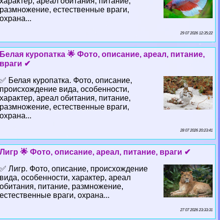
хаpaктер, ареал обитания, питание,
размножение, естественные враги,
охрана...
29 07 2026 12:35:22
Белая куропатка 🌟 Фото, описание, ареал, питание,
враги ✔
✅ Белая куропатка. Фото, описание,
происхождение вида, особенности,
хаpaктер, ареал обитания, питание,
размножение, естественные враги,
охрана...
28 07 2026 20:23:41
Лигр 🌟 Фото, описание, ареал, питание, враги ✔
✅ Лигр. Фото, описание, происхождение
вида, особенности, хаpaктер, ареал
обитания, питание, размножение,
естественные враги, охрана...
27 07 2026 23:33:31