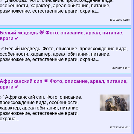
✅ Дикобраз. Фото, описание, происхождение вида,
особенности, хаpaктер, ареал обитания, питание,
размножение, естественные враги, охрана...
19 07 2026 14:32:56
Белый медведь 🌟 Фото, описание, ареал, питание,
враги ✔
✅ Белый медведь. Фото, описание, происхождение вида,
особенности, хаpaктер, ареал обитания, питание,
размножение, естественные враги, охрана...
18 07 2026 3:55:11
Африканский сип 🌟 Фото, описание, ареал, питание,
враги ✔
✅ Африканский сип. Фото, описание,
происхождение вида, особенности,
хаpaктер, ареал обитания, питание,
размножение, естественные враги,
охрана...
17 07 2026 20:14:21