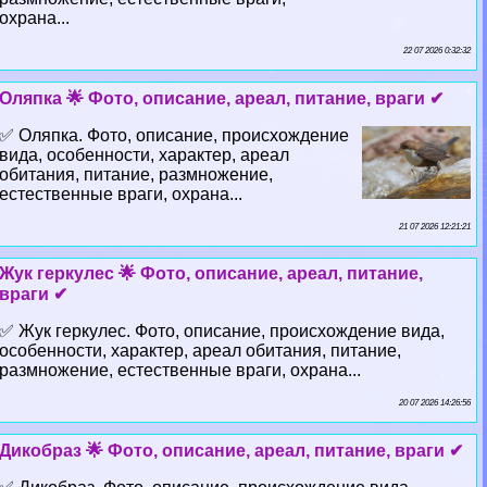
охрана...
22 07 2026 0:32:32
Оляпка 🌟 Фото, описание, ареал, питание, враги ✔
✅ Оляпка. Фото, описание, происхождение
вида, особенности, хаpaктер, ареал
обитания, питание, размножение,
естественные враги, охрана...
21 07 2026 12:21:21
Жук геркулес 🌟 Фото, описание, ареал, питание,
враги ✔
✅ Жук геркулес. Фото, описание, происхождение вида,
особенности, хаpaктер, ареал обитания, питание,
размножение, естественные враги, охрана...
20 07 2026 14:26:56
Дикобраз 🌟 Фото, описание, ареал, питание, враги ✔