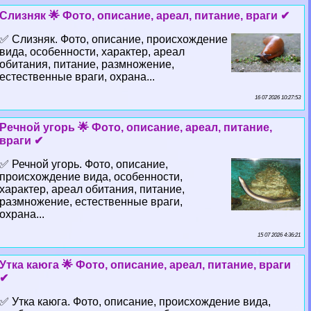
Слизняк 🌟 Фото, описание, ареал, питание, враги ✔
✅ Слизняк. Фото, описание, происхождение
вида, особенности, хаpaктер, ареал
обитания, питание, размножение,
естественные враги, охрана...
16 07 2026 10:27:53
Речной угорь 🌟 Фото, описание, ареал, питание,
враги ✔
✅ Речной угорь. Фото, описание,
происхождение вида, особенности,
хаpaктер, ареал обитания, питание,
размножение, естественные враги,
охрана...
15 07 2026 4:36:21
Утка каюга 🌟 Фото, описание, ареал, питание, враги
✔
✅ Утка каюга. Фото, описание, происхождение вида,