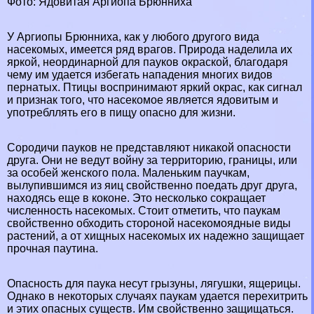
Фото: Ядовитая Аргиопа Брюнниха
У Аргиопы Брюнниха, как у любого другого вида
насекомых, имеется ряд врагов. Природа наделила их
яркой, неординарной для пауков окраской, благодаря
чему им удается избегать нападения многих видов
пернатых. Птицы воспринимают яркий окрас, как сигнал
и признак того, что насекомое является ядовитым и
употрeбллять его в пищу опасно для жизни.
Сородичи пауков не представляют никакой опасности
друга. Они не ведут войну за территорию, границы, или
за особей женского пола. Маленьким паучкам,
вылупившимся из яиц свойственно поедать друг друга,
находясь еще в коконе. Это несколько сокращает
численность насекомых. Стоит отметить, что паукам
свойственно обходить стороной насекомоядные виды
растений, а от хищных насекомых их надежно защищает
прочная паутина.
Опасность для паука несут
грызуны
,
лягушки
,
ящерицы
.
Однако в некоторых случаях паукам удается перехитрить
и этих
опасных существ
. Им свойственно защищаться.