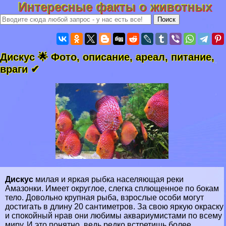
Интересные факты о животных
Дискус 🌟 Фото, описание, ареал, питание,
враги ✔
Дискус
милая и яркая рыбка населяющая реки
Амaзoнки
. Имеет округлое, слегка сплющенное по бокам
тело. Довольно крупная рыба, взрослые особи могут
достигать в длину 20 сантиметров. За свою яркую окраску
и спокойный нрав они любимы аквариумистами по всему
миру. И это понятно, ведь редко встретишь более