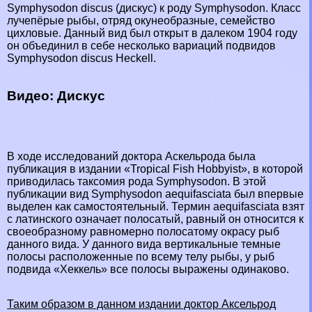
Symphysodon discus (дискус) к роду Symphysodon. Класс
лучепёрые рыбы, отряд окунеобразные, семейство
цихловые. Данный вид был открыт в далеком 1904 году
он объединил в себе несколько вариаций подвидов
Symphysodon discus Heckell.
Видео: Дискус
В ходе исследований доктора Аскельрода была
публикация в издании «Tropical Fish Hobbyist», в которой
приводилась таксомия рода Symphysodon. В этой
публикации вид Symphysodon aequifasciata был впервые
выделен как самостоятельный. Термин aequifasciata взят
с латинского означает полосатый, равный он относится к
своеобразному равномерно полосатому окрасу рыб
данного вида. У данного вида вертикальные темные
полосы расположенные по всему телу рыбы, у рыб
подвида «Хеккель» все полосы выражены одинаково.
Таким образом в данном издании доктор Аксельрод