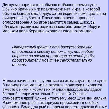
Дискусы спариваются обычно в тёмное время суток.
Обычно брачных игр пpaктически нет. Икра, в которой
обычно бывает около двух сотен икринок помещается на
очищенный субостат. После завершения процесса
оплодотворения об игре заботится самец. Дискусы
обладают развитым родительским инстинктом. Икру и
мальком пара бережно охраняет своё потомство.
Интересный факт:
Хотя дискусы бережно
относятся к своему потомству, при любом
стрессе во время присмотра за икрой рыбы
производители могут её самостоятельно
съесть.
Мальки начинают вылупляться из икры спустя трое суток.
В период пока мальки не окрепли, родители находятся
вместе с ними и кормят их. Мальки дискусов обладают
бледной, непримечательной окраской. Окраска
становится яркой ближе к третьему месяцу жизни малька.
Размножение рыб в аквариуме происходит в особых
условиях. Вода для рыб во время нереста должна быть с