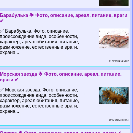
Баpaбулька 🌟 Фото, описание, ареал, питание, враги
✔
✅ Баpaбулька. Фото, описание,
происхождение вида, особенности,
хаpaктер, ареал обитания, питание,
размножение, естественные враги,
охрана...
21 07 2026 16:10:22
Морская звезда 🌟 Фото, описание, ареал, питание,
враги ✔
✅ Морская звезда. Фото, описание,
происхождение вида, особенности,
хаpaктер, ареал обитания, питание,
размножение, естественные враги,
охрана...
20 07 2026 19:19:51