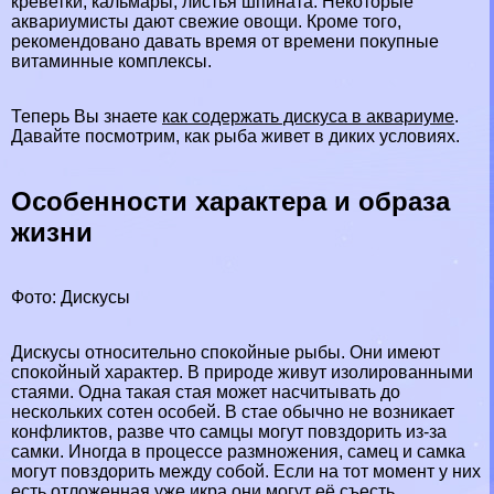
креветки, кальмары, листья шпината. Некоторые
аквариумисты дают свежие овощи. Кроме того,
рекомендовано давать время от времени покупные
витаминные комплексы.
Теперь Вы знаете
как содержать дискуса в аквариуме
.
Давайте посмотрим, как рыба живет в диких условиях.
Особенности хаpaктера и образа
жизни
Фото: Дискусы
Дискусы относительно спокойные рыбы. Они имеют
спокойный хаpaктер. В природе живут изолированными
стаями. Одна такая стая может насчитывать до
нескольких сотен особей. В стае обычно не возникает
конфликтов, разве что самцы могут повздорить из-за
самки. Иногда в процессе размножения, самец и самка
могут повздорить между собой. Если на тот момент у них
есть отложенная уже икра они могут её съесть.