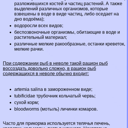
разложившихся костей и частиц растений. А также
выделений различных организмов, которые
взвешены в воде в виде частиц, либо оседает на
дно водоёма);
водоросли всех видов;
беспозвоночные организмы, обитающие в воде и
растительный материал;
различные мелкие paкообразные, останки креветок,
мелкие рачки.
При содержании рыб в неволе такой рацион рыб
воссоздать довольно сложно, в рацион рыб
содержащихся в неволе обычно входит:
artemia salina в замороженном виде;
tubificidae трубочник кольчатый червь;
сухой корм;
bloodworms (мотыль) личинки комаров.
Часто для прикорма используется телячья печень,