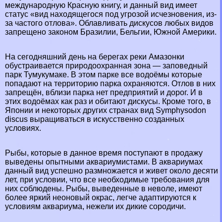
международную
Красную книгу
, и данный вид имеет
статус «вид находящегося под угрозой исчезновения, из-
за частого отлова». Облавливать дискусов любых видов
запрещено законом Бразилии,
Бельгии
, Южной Америки.
На сегодняшний день на берегах реки Амaзoнки
обустраивается природоохранная зона — заповедный
парк Тумукумаке. В этом парке все водоёмы которые
попадают на территорию парка охраняются. Отлов в них
запрещён, вблизи парка нет предприятий и дорог. И в
этих водоёмах как раз и обитают дискусы. Кроме того, в
Японии
и некоторых других странах вид Symphysodon
discus выращиваться в искусственно созданных
условиях.
Рыбы, которые в данное время поступают в продажу
выведены опытными аквариумистами. В аквариумах
данный вид успешно размножается и живет около десяти
лет, при условии, что все необходимые требования для
них соблюдены. Рыбы, выведенные в неволе, имеют
более яркий неоновый окрас, легче адаптируются к
условиям аквариума, нежели их дикие сородичи.