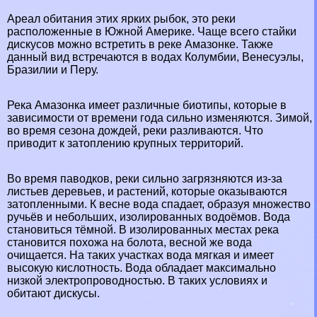
Ареал обитания этих ярких рыбок, это реки
расположенные в
Южной Америке
. Чаще всего стайки
дискусов можно встретить в реке Амaзoнке. Также
данный вид встречаются в водах
Колумбии
,
Венесуэлы
,
Бразилии
и
Перу
.
Река Амaзoнка имеет различные биотипы, которые в
зависимости от времени года сильно изменяются. Зимой,
во время сезона дождей, реки разливаются. Что
приводит к затоплению крупных территорий.
Во время паводков, реки сильно загрязняются из-за
листьев деревьев, и растений, которые оказываются
затопленными. К весне вода спадает, образуя множество
ручьёв и небольших, изолированных
водоёмов
. Вода
становиться тёмной. В изолированных местах река
становится похожа на болота, весной же вода
очищается. На таких участках вода мягкая и имеет
высокую кислотность. Вода обладает максимально
низкой электропроводностью. В таких условиях и
обитают дискусы.