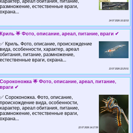
хаpaктер, ареал обитания, питание,
размножение, естественные враги,
охрана...
24 07 2026 10:32:53
Криль 🌟 Фото, описание, ареал, питание, враги ✔
✅ Криль. Фото, описание, происхождение
вида, особенности, хаpaктер, ареал
обитания, питание, размножение,
естественные враги, охрана...
23 07 2026 22:25:51
Сороконожка 🌟 Фото, описание, ареал, питание,
враги ✔
✅ Сороконожка. Фото, описание,
происхождение вида, особенности,
хаpaктер, ареал обитания, питание,
размножение, естественные враги,
охрана...
22 07 2026 14:17:59