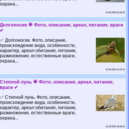
охрана...
03 08 2026 20:18:54
Долгоносик 🌟 Фото, описание, ареал, питание, враги
✔
✅ Долгоносик. Фото, описание,
происхождение вида, особенности,
хаpaктер, ареал обитания, питание,
размножение, естественные враги,
охрана...
02 08 2026 12:25:14
Степной лунь 🌟 Фото, описание, ареал, питание,
враги ✔
✅ Степной лунь. Фото, описание,
происхождение вида, особенности,
хаpaктер, ареал обитания, питание,
размножение, естественные враги,
охрана...
01 08 2026 18:46:43