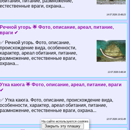
обитания, питание, размножение,
естественные враги, охрана...
14 07 2026 15:48:23
Речной угорь 🌟 Фото, описание, ареал, питание,
враги ✔
✅ Речной угорь. Фото, описание,
происхождение вида, особенности,
хаpaктер, ареал обитания, питание,
размножение, естественные враги,
охрана...
13 07 2026 0:48:34
Утка каюга 🌟 Фото, описание, ареал, питание, враги
✔
✅ Утка каюга. Фото, описание, происхождение вида,
особенности, хаpaктер, ареал обитания, питание,
размножение, естественные враги, охрана...
12 07 2026 14:51:49
На сайте используются cookies
Закрыть эту плашку