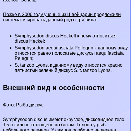
Позже в 2006 году ученые из
Швейцарии
предложили
систематизировать данный род в три вида:
Symphysodon discus Heckell к нему относиться
discus Heckel;
Symphysodon aequifasciata Pellegrin к данному виду
относятся равно полосатые дискусы aequifasciata
Pelegrin;
S. tanzoo Lyons, к данному виду относится красно
пятнистый зеленый дискус S. t. tanzoo Lyons.
Внешний вид и особенности
Фото: Рыба дискус
Symphysodon discus имеют округлое, дисковидное тело.
Тело сильно сплющено по бокам. Голова у рыб
небольшого размера. У самцов особенно выделена