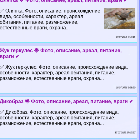
Оляпка 🌟 Фото, описание, ареал, питание, враги ✔
✅ Оляпка. Фото, описание, происхождение
вида, особенности, хаpaктер, ареал
обитания, питание, размножение,
естественные враги, охрана...
19 07 2026 5:39:16
Жук геркулес 🌟 Фото, описание, ареал, питание,
враги ✔
✅ Жук геркулес. Фото, описание, происхождение вида,
особенности, хаpaктер, ареал обитания, питание,
размножение, естественные враги, охрана...
18 07 2026 6:58:50
Дикобраз 🌟 Фото, описание, ареал, питание, враги ✔
✅ Дикобраз. Фото, описание, происхождение вида,
особенности, хаpaктер, ареал обитания, питание,
размножение, естественные враги, охрана...
17 07 2026 17:47:57