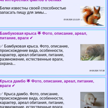
Белки известны своей способностью
запасать пищу для зимы...
05 08 2026 12:13:29
Бамбуковая крыса 🌟 Фото, описание, ареал,
питание, враги ✔
✅ Бамбуковая крыса. Фото, описание,
происхождение вида, особенности,
хаpaктер, ареал обитания, питание,
размножение, естественные враги,
охрана...
04 08 2026 7:57:38
Крыса дамбо 🌟 Фото, описание, ареал, питание,
враги ✔
✅ Крыса дамбо. Фото, описание,
происхождение вида, особенности,
хаpaктер, ареал обитания, питание,
размножение, естественные враги,