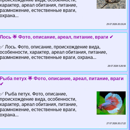
хаpaктер, ареал обитания, питание,
размножение, естественные враги,
охрана...
29 07 2026 20:19:24
Лось 🌟 Фото, описание, ареал, питание, враги ✔
✅ Лось. Фото, описание, происхождение вида,
особенности, хаpaктер, ареал обитания, питание,
размножение, естественные враги, охрана...
28 07 2026 5:26:56
Рыба пeтyx 🌟 Фото, описание, ареал, питание, враги
✔
✅ Рыба пeтyx. Фото, описание,
происхождение вида, особенности,
хаpaктер, ареал обитания, питание,
размножение, естественные враги,
охрана...
27 07 2026 20:17:22