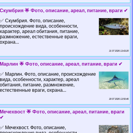
Скумбрия 🌟 Фото, описание, ареал, питание, враги ✔
✅ Скумбрия. Фото, описание,
происхождение вида, особенности,
хаpaктер, ареал обитания, питание,
размножение, естественные враги,
охрана...
31 07 2026 13:43:20
Марлин 🌟 Фото, описание, ареал, питание, враги ✔
✅ Марлин. Фото, описание, происхождение
вида, особенности, хаpaктер, ареал
обитания, питание, размножение,
естественные враги, охрана...
30 07 2026 13:50:46
Мечехвост 🌟 Фото, описание, ареал, питание, враги
✔
✅ Мечехвост. Фото, описание,
происхождение вида, особенности,