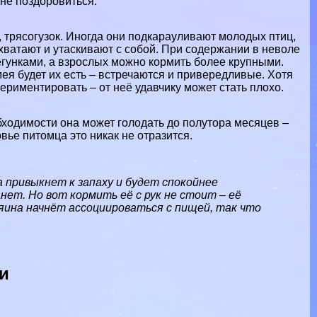
 не поздоровиться.
,
трясогузок
. Иногда они подкарауливают молодых птиц,
хватают и утаскивают с собой. При содержании в неволе
унками, а взрослых можно кормить более крупными.
мея будет их есть – встречаются и привередливые. Хотя
периментировать – от неё удавчику может стать плохо.
бходимости она может голодать до полутора месяцев –
вье питомца это никак не отразится.
а привыкнет к запаху и будет спокойнее
нет. Но вот кормить её с рук не стоит – её
зяина начнёт ассоциироваться с пищей, так что
и