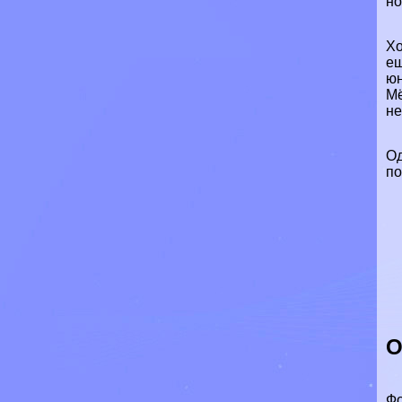
но
Хо
ещ
юн
М
не
Од
по
О
Фо