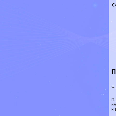
С
П
Фо
По
им
и 