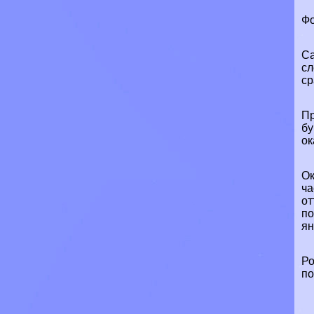
Фо
Са
сл
ср
Пр
бу
ок
Ок
ча
от
по
ян
Ро
по