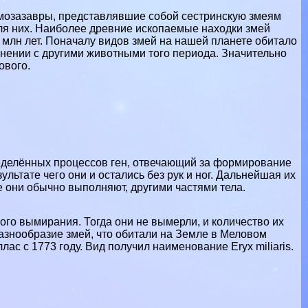
е мозазавры, представлявшие собой сестринскую змеям
для них. Наиболее древние ископаемые находки змей
 млн лет. Поначалу видов змей на нашей планете обитало
внении с другими животными того периода. Значительно
ового.
ределённых процессов ген, отвечающий за формирование
ультате чего они и остались без рук и ног. Дальнейшая их
 они обычно выполняют, другими частями тела.
го вымирания. Тогда они не вымерли, и количество их
азнообразие змей, что обитали на Земле в Меловом
ас с 1773 году. Вид получил наименование Eryx miliaris.