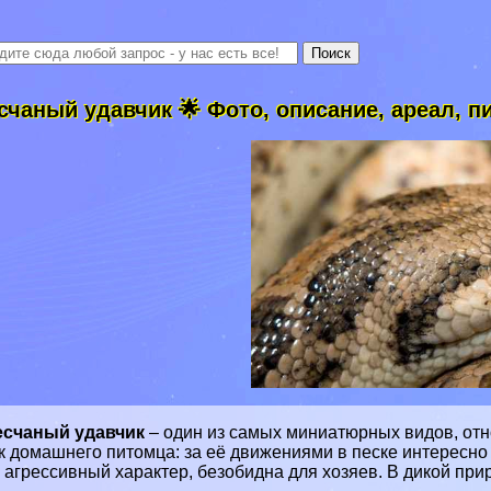
счаный удавчик 🌟 Фото, описание, ареал, п
есчаный удавчик
– один из самых миниатюрных видов, от
к домашнего питомца: за её движениями в песке интересно
 агрессивный хаpaктер, безобидна для хозяев. В дикой при