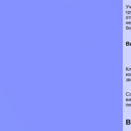
Уч
гр
от
не
бо
В
Кл
ко
эв
Со
ви
пе
В