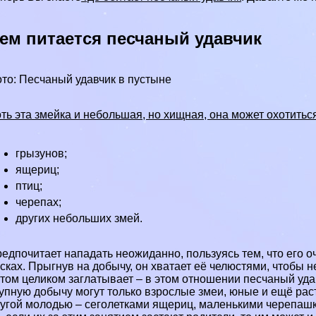
ем питается песчаный удавчик
то: Песчаный удавчик в пустыне
ть эта змейка и небольшая, но хищная, она может охотиться
грызунов
;
ящериц;
птиц;
черепах
;
других небольших змей.
едпочитает нападать неожиданно, пользуясь тем, что его оч
сках. Прыгнув на добычу, он хватает её челюстями, чтобы н
том целиком заглатывает – в этом отношении песчаный удав
упную добычу могут только взрослые змеи, юные и ещё ра
угой молодью – сеголетками ящериц, маленькими черепашка