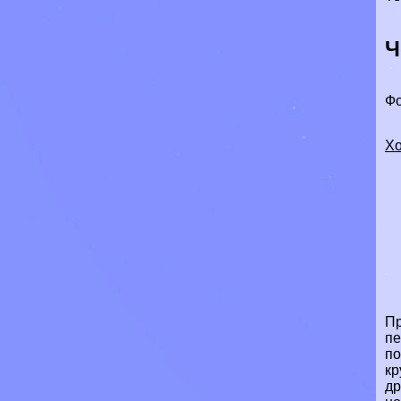
Ч
Фо
Хо
Пр
пе
по
кр
др