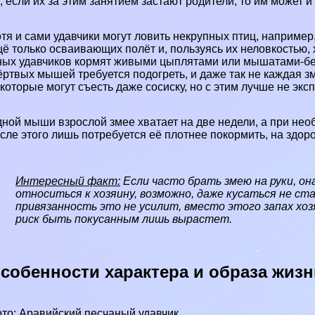
, если их за этим занятием застают родители, то им может и
тя и сами удавчики могут ловить некрупных птиц, например
ё только осваивающих полёт и, пользуясь их неловкостью, 
ых удавчиков кормят живыми цыплятами или мышатами-бег
ёртвых
мышей
требуется подогреть, и даже так не каждая з
которые могут съесть даже сосиску, но с этим лучше не экс
ной мыши взрослой змее хватает на две недели, а при нео
сле этого лишь потребуется её плотнее покормить, на здоро
Интересный факт:
Если часто брать змею на руки, он
относиться к хозяину, возможно, даже кусаться не ста
привязанность это не усилит, вместо этого запах хо
риск быть покусанным лишь вырастет.
собенности хаpaктера и образа жизн
то: Аравийский песчаный удавчик