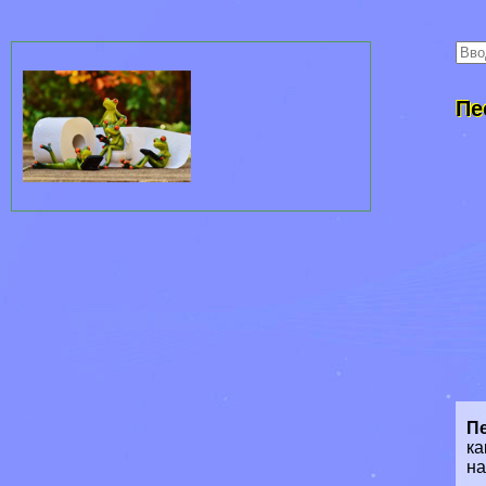
Пе
П
ка
на