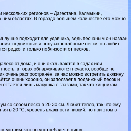
и нескольких регионов –
Дагестана
, Калмыкии,
к ним областях. В гораздо большем количестве его можно
я лучше подходит для удавчика, ведь песчаным он назван
итания: подвижные и полузакреплённые пески, он любит
я редко, и только поблизости от песков.
алеко от дома, и они оказываются в садах или
тность, в
горах
обнаруживаются нечасто, вообще не
ик очень распространён, за час можно встретить дюжину
ивётся очень хорошо, он заползает в подвижный песок и
и остаётся лишь макушка с глазами, так что хищникам
 со слоем песка в 20-30 см. Любит тепло, так что ему
ая в 20 °С, уровень влажности низкий, но при этом в
посмотрим, что он употрeбляет в пищу.