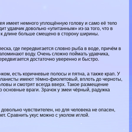
мея имеет немного уплощённую голову и само её тело
дит удавчик довольно «упитанным» из-за того, что в
 к длине больше смещено в сторону ширины.
песка, где передвигается словно рыба в воде, причём в
апоминают воду. Очень сложно поймать удавчика,
ередвигается достаточно уверенно и быстро.
нком, есть коричневые полосы и пятна, а также крап. У
еланисты имеют тёмно-фиолетовый, вплоть до черноты,
головы и смотрят всегда вверх. Такое размещение
го основные враги. Зрачок у змеи чёрный, радужка
а довольно чувствителен, но для человека не опасен,
нет. Сравнить укус можно с уколом иглой.