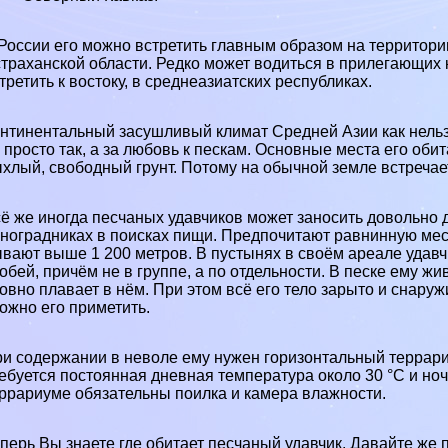
России
его можно встретить главным образом на территори
тpaxaнской области
. Редко может водиться в прилегающих 
третить к востоку, в среднеазиатских республиках.
нтинентальный засушливый климат Средней Азии как нельз
 просто так, а за любовь к пескам. Основные места его об
хлый, свободный грунт. Потому на обычной земле встречаетс
ё же иногда песчаных удавчиков может заносить довольно д
ноградниках в поисках пищи. Предпочитают
равнинную
мес
вают выше 1 200 метров. В пустынях в своём ареале удавч
обей, причём не в группе, а по отдельности. В песке ему ж
овно плавает в нём. При этом всё его тело зарыто и снаруж
ожно его приметить.
и содержании в неволе ему нужен горизонтальный террариум
ебуется постоянная дневная температура около 30 °С и ночн
ррариуме обязательны поилка и камера влажности.
перь Вы знаете
где обитает песчаный удавчик
. Давайте же 