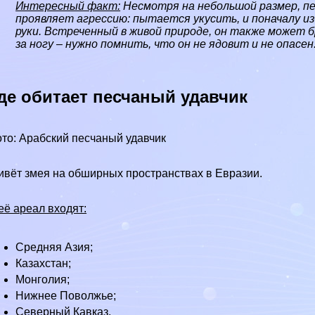
Интересный факт:
Несмотря на небольшой размер, пес
проявляет агрессию: пытается укусить, и поначалу из
руки. Встреченный в живой природе, он также может б
за ногу – нужно помнить, что он не ядовит и не опасен
де обитает песчаный удавчик
то: Арабский песчаный удавчик
вёт змея на обширных прострaнcтвах в
Евразии
.
её ареал входят:
Средняя
Азия
;
Казахстан
;
Монголия
;
Нижнее
Поволжье
;
Северный
Кавказ
.