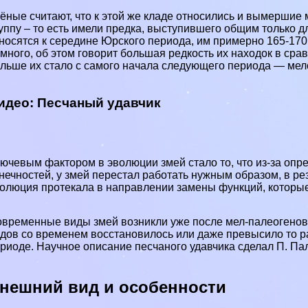
ёные считают, что к этой же кладе относились и вымерши
уппу – то есть имели предка, выступившего общим только 
носятся к середине Юрского периода, им примерно 165-170
много, об этом говорит большая редкость их находок в сра
льше их стало с самого начала следующего периода — мел
идео: Песчаный удавчик
ючевым фактором в эволюции змей стало то, что из-за оп
нечностей, у змей перестал работать нужным образом, в рез
олюция протекала в направлении замены функций, которые
временные виды змей возникли уже после мел-палеогеново
дов со временем восстановилось или даже превысило то р
риоде. Научное описание песчаного удавчика сделал П. Палл
нешний вид и особенности