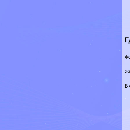
Г
Фо
Жи
В 