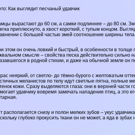
то: Как выглядит песчаный удавчик
мцы вырастают до 60 см, а самки подлиннее – до 80 см. З
егка приплюснуто, а хвост короткий, с тупым концом. Выгля
авнении с большей частью змей соотношение ширины тела
и этом он очень ловкий и быстрый, в особенности в толще 
квальном смысле – свойства песка действительно сильно н
азавшегося в родной стихии, и даже на обычной земле он п
рас неяркий, от светло- до тёмно-бурого с желтоватым отте
стичных меланистов по телу идут светлые пятна, полные м
тенок кожи. Сразу выделяются глаза: они в верхней части 
могает удавчику вовремя замечать нападение птиц, а это е
тарная.
т располагается снизу и полон мелких зубов – укус удавчик
скольку глубоко прокусить ткани он не может, а яда в зубах 