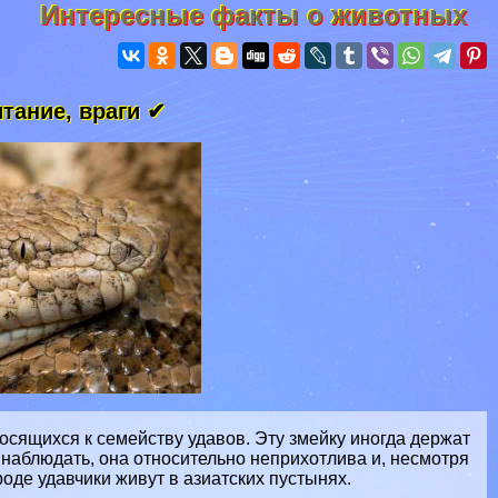
Интересные факты о животных
итание, враги ✔
носящихся к семейству
удавов
. Эту змейку иногда держат
 наблюдать, она относительно неприхотлива и, несмотря
роде удавчики живут в азиатских
пустынях
.