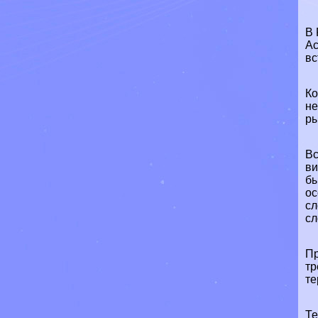
В
Ас
вс
Ко
не
ры
Вс
ви
бы
ос
сл
сл
Пр
тр
те
Те