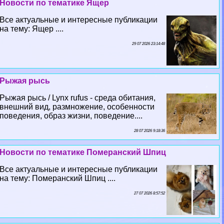
Новости по тематике Ящер
Все актуальные и интересные публикации
на тему: Ящер ....
29 07 2026 23:14:48
Рыжая рысь
Рыжая рысь / Lynx rufus - среда обитания,
внешний вид, размножение, особенности
поведения, образ жизни, поведение....
28 07 2026 9:18:36
Новости по тематике Померанский Шпиц
Все актуальные и интересные публикации
на тему: Померанский Шпиц ....
27 07 2026 8:57:52