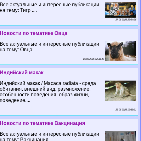
Все актуальные и интересные публикации
на тему: Тигр ....
27 06 2026 22:54:26
Новости по тематике Овца
Все актуальные и интересные публикации
на тему: Овца ....
26 06 2026 12:38:46
Индийский макак
Индийский макак / Macaca radiata - среда
обитания, внешний вид, размножение,
особенности поведения, образ жизни,
поведение....
25 06 2026 12:19:31
Новости по тематике Вакцинация
Все актуальные и интересные публикации
на тему: Вакцинация ....