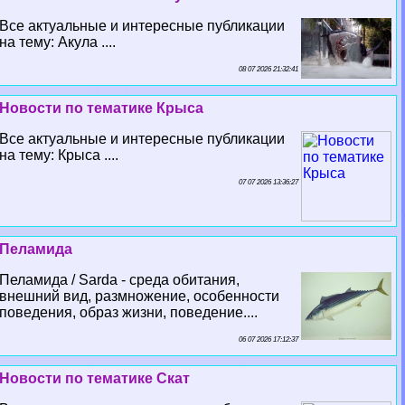
Все актуальные и интересные публикации
на тему: Акула ....
08 07 2026 21:32:41
Новости по тематике Крыса
Все актуальные и интересные публикации
на тему: Крыса ....
07 07 2026 13:36:27
Пеламида
Пеламида / Sarda - среда обитания,
внешний вид, размножение, особенности
поведения, образ жизни, поведение....
06 07 2026 17:12:37
Новости по тематике Скат