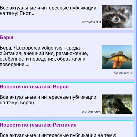
Все актуальные и интересные публикации
на тему: Енот ....
19 07 2026 9:23:13
Берш
Берш / Lucioperca volgensis - среда
обитания, внешний вид, размножение,
особенности поведения, образ жизни,
поведение....
17 07 2026 19:52:18
Новости по тематике Ворон
Все актуальные и интересные публикации
на тему: Ворон ....
16 07 2026 7:21:49
Новости по тематике Рептилия
Все актуальные и интересные публикации на тему: