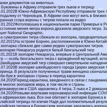
анки документов на животных.
 Буковины в Африку отправили трех львов и тигрицу
.01.2022В Южно-Африканскую Республику отправили трех ль
подалеку от Черновцов. В Африке они могут жить в близких
ранная ссора вороны с тигром попала на видео
.01.2022Фотоловушка в национальном парке Приморья в Р
сстоянии менее метра ворона дразнила амурского тигра. З
шет National Geographic.
а суматрaнcких тигра сбежали из зоопарка, предварительн
.02.2021На острове Борнео, расположенном в Южно-Китай
 зоопарка сбежали две самки редких суматрaнcких тигров.
зоопарке Никарагуа родился белый бенгальский тигр
.01.2021В зоопарке Никарагуа, впервые в Центральной Аме
гр — особь бенгальского тигра с врождённой мутацией, кот
Швейцарии амурский тигр совершил cмepтельное нападение
.07.2020В зоопарке швейцарского города Цюрих амурская 
еринца. В результате полученных травм женщина скончалас
би-бум в зоопарках страны в период карантина
.04.2020Период карантина, введенного в связи с пандеми
я многих зоопарков мира, в том числе и страны.
ронавирусом в США заразились 4 тигра, 3 льва и 2 домашн
.04.2020Новыми жертвами коронавирусной инфекции COVID
и африканских льва. Все они обитают в зоопарке Бронкса в
лайской тигрицы по кличке Надя дал положительный результ
лайская тигрица в Бронксском зоопарке заразилась корон