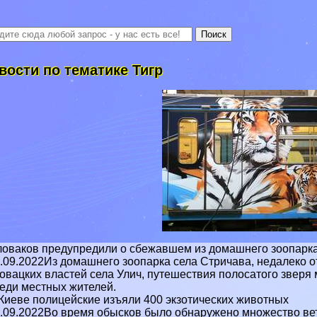
вости по тематике Тигр
оваков предупредили о сбежавшем из домашнего зоопарка
.09.2022Из домашнего зоопарка села Стричава, недалеко о
овацких властей села Улич, путешествия полосатого звер
еди местных жителей.
Киеве полицейские изъяли 400 экзотических животных
.09.2022Во время обысков было обнаружено множество ве