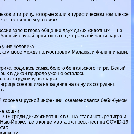
вов и тигрицу, которые жили в туристическом комплексе
 к естественным условиях.
оссии запечатлела общение двух диких животных — на
абавный случай произошел в центральной части парка,
о убив человека
ском море между полуостровом Малакка и Филиппинами,
рике, родилась самка белого бенгальского тигра. Белый
орых в дикой природе уже не осталось.
 на сотрудницу зоопарка
тигрица совершила нападения на одну из сотрудниц
ь.
ей коронавирусной инфекции, ознаменовался беби-бумом
ие кошки
 19 среди диких животных в США стали четыре тигра и
 Нью-Йорке, где в конце марта экспресс-тест на COVID-19
ат..
авирусом