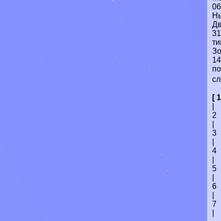
06
Нь
Дв
31
ти
Зо
14
по
с
[ 1
|
2
|
3
|
4
|
5
|
6
|
7
|