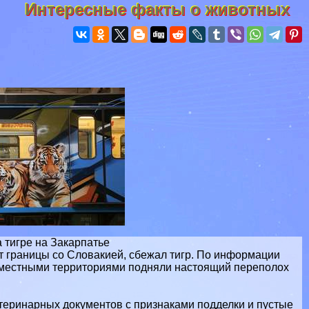
Интересные факты о животных
 тигре на Закарпатье
т границы со Словакией, сбежал тигр. По информации
я местными территориями подняли настоящий переполох
теринарных документов с признаками подделки и пустые