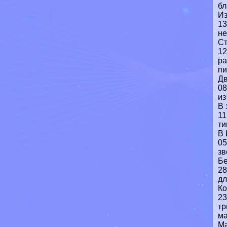
бл
Из
13
не
Ст
12
ра
пи
Дв
08
из
В 
11
ти
В 
05
зв
Бе
28
дл
Ко
23
тр
ма
Ма