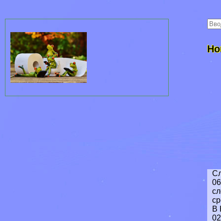
Но
Сл
06
сл
ср
В 
02