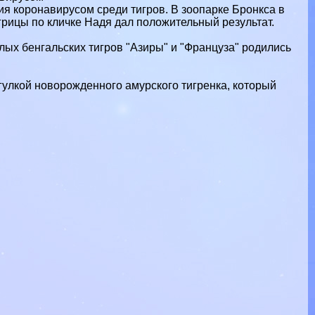
я коронавирусом среди тигров. В зоопарке Бронкса в
грицы по кличке Надя дал положительный результат.
ых бенгальских тигров "Азиры" и "Француза" родились
гулкой новорожденного амурского тигренка, который