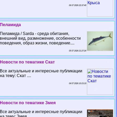
06 07 2026 22:37:40
Пеламида
Пеламида / Sarda - среда обитания,
внешний вид, размножение, особенности
поведения, образ жизни, поведение....
05 07 2026 21:27:24
Новости по тематике Скат
Все актуальные и интересные публикации
на тему: Скат ....
04 07 2026 10:15:19
Новости по тематике Змея
Все актуальные и интересные публикации
на тему: Змея ....