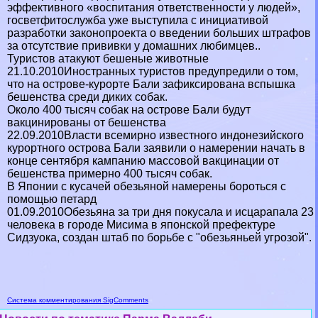
эффективного «воспитания ответственности у людей»,
госветфитослужба уже выступила с инициативой
разработки законопроекта о введении больших штрафов
за отсутствие прививки у домашних любимцев..
Туристов атакуют бешеные животные
21.10.2010Иностранных туристов предупредили о том,
что на острове-курорте Бали зафиксирована вспышка
бешенства среди диких собак.
Около 400 тысяч собак на острове Бали будут
вакцинированы от бешенства
22.09.2010Власти всемирно известного индонезийского
курортного острова Бали заявили о намерении начать в
конце сентября кампанию массовой вакцинации от
бешенства примерно 400 тысяч собак.
В Японии с кусачей обезьяной намерены бороться с
помощью петард
01.09.2010Обезьяна за три дня покусала и исцарапала 23
человека в городе Мисима в японской префектуре
Сидзуока, создан штаб по борьбе с "обезьяньей угрозой".
Система комментирования SigComments