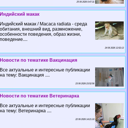
25 06 2026 0:47:31
Индийский макак
Индийский макак / Macaca radiata - среда
обитания, внешний вид, размножение,
особенности поведения, образ жизни,
поведение....
24 06 2026 13:52:13
Новости по тематике Вакцинация
Все актуальные и интересные публикации
на тему: Вакцинация ....
23 06 2026 23:52:56
Новости по тематике Ветеринарка
Все актуальные и интересные публикации
на тему: Ветеринарка ....
22 06 2026 14:21:33